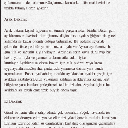
çatlamasına neden olursunuz.Saçlarınızı kuruturken fön makinesini de
uzakta tutmaya özen gösterin.
Ayak Bakımı:
Ayak bakımı kişisel hijyenin en önemli parçalarından biridir. Bütün gün
ayaklarımızın üzerinde durduğumuz düşünülürse ayak sağlığının da genel
anlamda ne kadar önemli olduğu tartışılmaz. Bu nedenle seyahate
çıkmadan önce pedikür yaptırmanızda fayda var.Ayrıca ayaklarınızı her
gün ılık ve sabunlu suyla yıkayın. Ardından serin suyla durulayıp bir
havlu yardımıyla ve parmak aralarını atlamadan iyice
kurulayın.Ayaklarınıza ekstra bakım için talk pudrası veya krem
uygulayabilirsiniz.Seyahat çantanızda yanınızda daima yara bandı
taşımalısınız. Babet ayakkabılar, topuklu ayakkabılar ayaklar şiştiği için
ayakları sıkabiliyor.Bütün yükünüzü kaldıran ayaklarınıza acıyın, kilit
bölgelere yara bantları yerleştirerek tedbirinizi alın. Seyahat için rahat
ayakkabıları tercih etmenizde büyük önem taşır.
El Bakımı:
Güzel ve narin ellere sahip olmak çok önemlidir.Soğuk havalarda ise
eldivensiz dışarıya çıkmayın ve ellerinizi yıkadığınızda mutlaka kurulayın.
Elinizin üzerinde kalan su damlacıkları kristalize olacağından çatlamalara