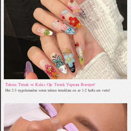
Takma Tırnak ve Kalıcı Oje Tırnak Yapısını Bozuyor!
Her 2-3 uygulamadan sonra takma tırnaklara en az 1-2 hafta ara verin!