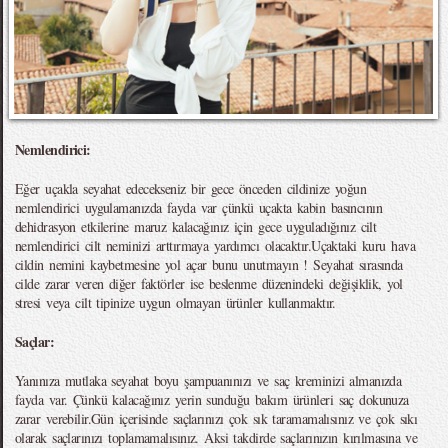
Nemlendirici:
Eğer uçakla seyahat edecekseniz bir gece önceden cildinize yoğun
nemlendirici uygulamanızda fayda var çünkü uçakta kabin basıncının
dehidrasyon etkilerine maruz kalacağınız için gece uyguladığınız cilt
nemlendirici cilt neminizi arttırmaya yardımcı olacaktır.Uçaktaki kuru hava
cildin nemini kaybetmesine yol açar bunu unutmayın ! Seyahat sırasında
cilde zarar veren diğer faktörler ise beslenme düzenindeki değişiklik, yol
stresi veya cilt tipinize uygun olmayan ürünler kullanmaktır.
Saçlar:
Yanınıza mutlaka seyahat boyu şampuanınızı ve saç kreminizi almanızda
fayda var. Çünkü kalacağınız yerin sunduğu bakım ürünleri saç dokunuza
zarar verebilir.Gün içerisinde saçlarınızı çok sık taramamalısınız ve çok sıkı
olarak saçlarınızı toplamamalısınız. Aksi takdirde saçlarınızın kırılmasına ve