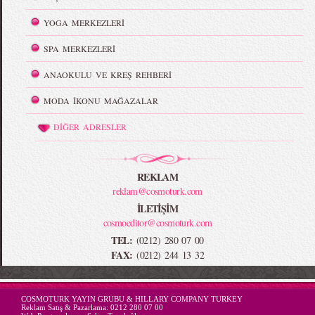
YOGA MERKEZLERİ
SPA MERKEZLERİ
ANAOKULU VE KREŞ REHBERİ
MODA İKONU MAĞAZALAR
DİĞER ADRESLER
REKLAM
reklam@cosmoturk.com
İLETİŞİM
cosmoeditor@cosmoturk.com
TEL:
(0212) 280 07 00
FAX:
(0212) 244 13 32
-->
COSMOTURK YAYIN GRUBU & HILLARY COMPANY TURKEY
Reklam Satış & Pazarlama:
0212 280 07 00