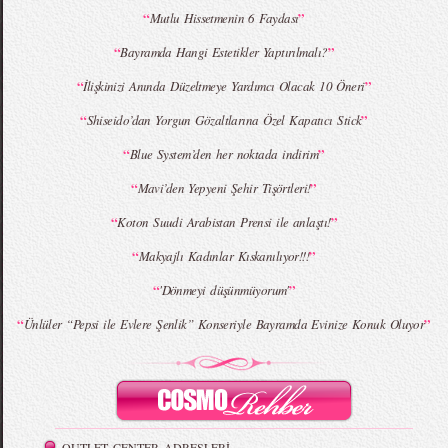
“
”
Mutlu Hissetmenin 6 Faydası
“
”
Bayramda Hangi Estetikler Yaptırılmalı?
MBFWI - Giray Sepin 2015 Yaz Koleksiyonu
MBFWI - Burçe Bekrek 2015 Yaz Koleksiyonu
“
”
İlişkinizi Anında Düzeltmeye Yardımcı Olacak 10 Öneri
“
”
Shiseido’dan Yorgun Gözaltlarına Özel Kapatıcı Stick
“
”
Blue System’den her noktada indirim
“
”
Mavi’den Yepyeni Şehir Tişörtleri!
“
”
Koton Suudi Arabistan Prensi ile anlaştı!
“
”
Makyajlı Kadınlar Kıskanılıyor!!!
“
”
'Dönmeyi düşünmüyorum'
“
”
Ünlüler “Pepsi ile Evlere Şenlik” Konseriyle Bayramda Evinize Konuk Oluyor
OUTLET CENTER ADRESLERİ