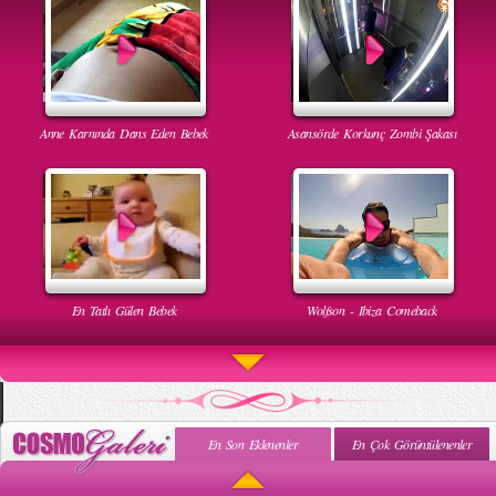
Anne Karnında Dans Eden Bebek
Asansörde Korkunç Zombi Şakası
En Tatlı Gülen Bebek
Wolfson - Ibiza Comeback
En Son Eklenenler
En Çok Görüntülenenler
Uyuyan Bebeğe Gangnam Dinletilirse Ne Olur
Uykusun Da Gülen Bebek