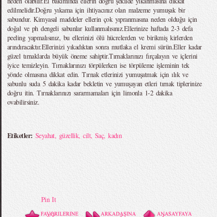
neden olabilir.El bakımında ellerin doğru şekilde yıkanmasına dikkat
edilmelidir.Doğru yıkama için ihtiyacınız olan malzeme yumuşak bir
sabundur. Kimyasal maddeler ellerin çok yıpranmasına neden olduğu için
doğal ve ph dengeli sabunlar kullanmalısınız.Ellerinize haftada 2-3 defa
peeling yapmalısınız, bu ellerinizi ölü hücrelerden ve birikmiş kirlerden
arındıracaktır.Ellerinizi yıkadıktan sonra mutlaka el kremi sürün.Eller kadar
güzel tırnaklarda büyük öneme sahiptir.Tırnaklarınızı fırçalayın ve içlerini
iyice temizleyin. Tırnaklarınızı törpülerken ise törpüleme işleminin tek
yönde olmasına dikkat edin. Tırnak etlerinizi yumuşatmak için ılık ve
sabunlu suda 5 dakika kadar bekletin ve yumuşayan etleri tırnak tiplerinize
doğru itin. Tırnaklarınızı sararmamaları için limonla 1-2 dakika
ovabilirsiniz.
Etiketler:
Seyahat
,
güzellik
,
cilt
,
Saç
,
kadın
Pin It