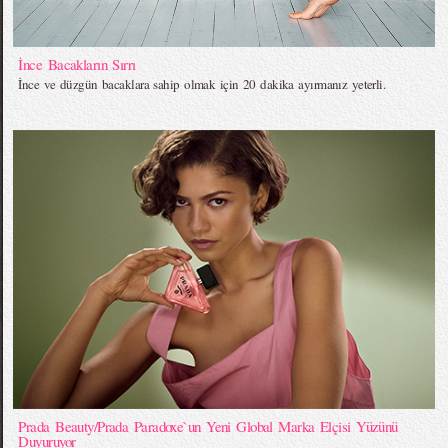
İnce Bacakların Sırrı
İnce ve düzgün bacaklara sahip olmak için 20 dakika ayırmanız yeterli.
Prada Beauty/Prada Paradoxe`un Yeni Global Marka Elçisi Yüzünü
Duyuruyor