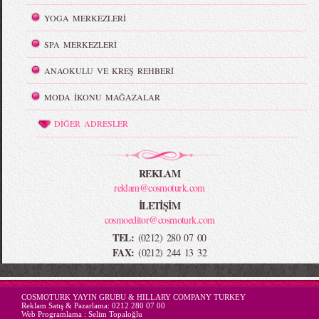
YOGA MERKEZLERİ
SPA MERKEZLERİ
ANAOKULU VE KREŞ REHBERİ
MODA İKONU MAĞAZALAR
DİĞER ADRESLER
REKLAM
reklam@cosmoturk.com
İLETİŞİM
cosmoeditor@cosmoturk.com
TEL:
(0212) 280 07 00
FAX:
(0212) 244 13 32
-->
COSMOTURK YAYIN GRUBU & HILLARY COMPANY TURKEY
Reklam Satış & Pazarlama:
0212 280 07 00
Web Programlama :
Selim Topaloğlu