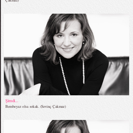
Şimdi...
Bembeyaz olsa sokak. (Sevinç Çakmaz)