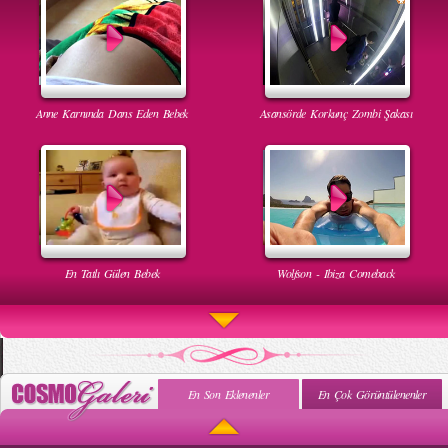
Anne Karnında Dans Eden Bebek
Asansörde Korkunç Zombi Şakası
En Tatlı Gülen Bebek
Wolfson - Ibiza Comeback
En Son Eklenenler
En Çok Görüntülenenler
Uyuyan Bebeğe Gangnam Dinletilirse Ne Olur
Uykusun Da Gülen Bebek