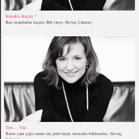
Kimden Kaçtın ?
Bazı insanlardan kaçarız. Bile isteye. (Sevinç Çakmaz)
Ters… Yüz .
Bazen yada çoğu zaman ters gider hayat, istenenler, beklenenler... (Sevinç
Çakmaz)