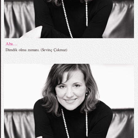
Aba…
Dimdik olma zamanı. (Sevinç Çakmaz)