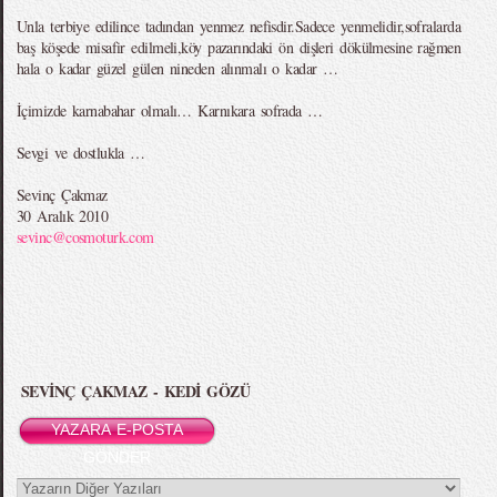
Unla terbiye edilince tadından yenmez nefisdir.Sadece yenmelidir,sofralarda
baş köşede misafir edilmeli,köy pazarındaki ön dişleri dökülmesine rağmen
hala o kadar güzel gülen nineden alınmalı o kadar …
İçimizde karnabahar olmalı… Karnıkara sofrada …
Sevgi ve dostlukla …
Sevinç Çakmaz
30 Aralık 2010
sevinc@cosmoturk.com
SEVİNÇ ÇAKMAZ - KEDİ GÖZÜ
YAZARA E-POSTA
GÖNDER