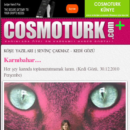
KÖŞE YAZILARI
|
SEVİNÇ ÇAKMAZ - KEDİ GÖZÜ
Karnıbahar…
Her şey karında toplanır,tutmamak lazım. (Kedi Gözü, 30.12.2010
Perşembe)