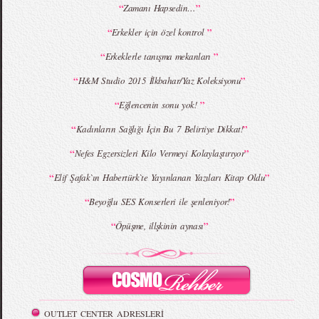
“
”
Zamanı Hapsedin…
“
”
Erkekler için özel kontrol
MBFWI - Giray Sepin 2015 Yaz Koleksiyonu
MBFWI - Burçe Bekrek 2015 Yaz Koleksiyonu
“
”
Erkeklerle tanışma mekanları
“
”
H&M Studio 2015 İlkbahar/Yaz Koleksiyonu
“
”
Eğlencenin sonu yok!
“
”
Kadınların Sağlığı İçin Bu 7 Belirtiye Dikkat!
“
”
Nefes Egzersizleri Kilo Vermeyi Kolaylaştırıyor
“
”
Elif Şafak`ın Habertürk`te Yayınlanan Yazıları Kitap Oldu
“
”
Beyoğlu SES Konserleri ile şenleniyor!
“
”
Öpüşme, illşkinin aynası
OUTLET CENTER ADRESLERİ