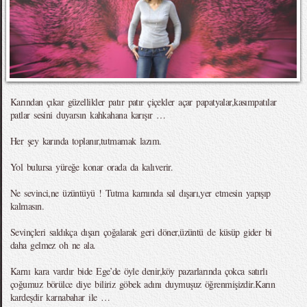
Karından çıkar güzellikler patır patır çiçekler açar papatyalar,kasımpatılar
patlar sesini duyarsın kahkahana karışır …
Her şey karında toplanır,tutmamak lazım.
Yol bulursa yüreğe konar orada da kalıverir.
Ne sevinci,ne üzüntüyü ! Tutma karnında sal dışarı,yer etmesin yapışıp
kalmasın.
Sevinçleri saldıkça dışarı çoğalarak geri döner,üzüntü de küsüp gider bi
daha gelmez oh ne ala.
Karnı kara vardır bide Ege’de öyle denir,köy pazarlarında çokca satırlı
çoğumuz börülce diye biliriz göbek adını duymuşuz öğrenmişizdir.Karın
kardeşdir karnabahar ile …