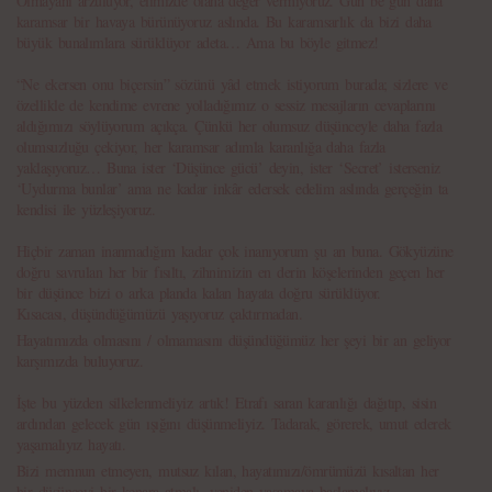
Olmayanı arzuluyor, elimizde olana değer vermiyoruz. Gün be gün daha
karamsar bir havaya bürünüyoruz aslında. Bu karamsarlık da bizi daha
büyük bunalımlara sürüklüyor adeta… Ama bu böyle gitmez!
“Ne ekersen onu biçersin” sözünü yâd etmek istiyorum burada; sizlere ve
özellikle de kendime evrene yolladığımız o sessiz mesajların cevaplarını
aldığımızı söylüyorum açıkça. Çünkü her olumsuz düşünceyle daha fazla
olumsuzluğu çekiyor, her karamsar adımla karanlığa daha fazla
yaklaşıyoruz… Buna ister ‘Düşünce gücü’ deyin, ister ‘Secret’ isterseniz
‘Uydurma bunlar’ ama ne kadar inkâr edersek edelim aslında gerçeğin ta
kendisi ile yüzleşiyoruz.
Hiçbir zaman inanmadığım kadar çok inanıyorum şu an buna. Gökyüzüne
doğru savrulan her bir fısıltı, zihnimizin en derin köşelerinden geçen her
bir düşünce bizi o arka planda kalan hayata doğru sürüklüyor.
Kısacası, düşündüğümüzü yaşıyoruz çaktırmadan.
Hayatımızda olmasını / olmamasını düşündüğümüz her şeyi bir an geliyor
karşımızda buluyoruz.
İşte bu yüzden silkelenmeliyiz artık! Etrafı saran karanlığı dağıtıp, sisin
ardından gelecek gün ışığını düşünmeliyiz. Tadarak, görerek, umut ederek
yaşamalıyız hayatı.
Bizi memnun etmeyen, mutsuz kılan, hayatımızı/ömrümüzü kısaltan her
bir düşünceyi bir kenara atmalı, yeniden yaşamaya başlamalıyız…