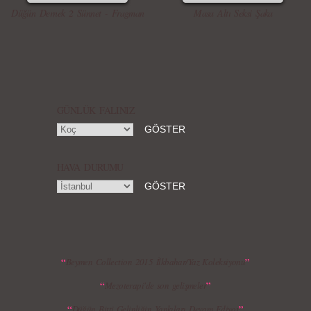
Düğün Dernek 2 Sünnet - Fragman
Masa Altı Seksi Şaka
Örgü Saç Modelleri
MBFWI - Hakan Akkaya 2015 Yaz
Koleksiyonu
GÜNLÜK FALINIZ
HAVA DURUMU
MBFWI - Gülçin Çengel 2015 Yaz
MBFWI - Zeynep Erdoğan 2015 Yaz
Koleksiyonu
Koleksiyonu
“
”
Beymen Collection 2015 İlkbahar/Yaz Koleksiyonu
“
”
Mezoterapi'de son gelişmeler
MBFWI - Giray Sepin 2015 Yaz Koleksiyonu
MBFWI - Burçe Bekrek 2015 Yaz Koleksiyonu
“
”
Düğün Bitti Gelinliğin Yankıları Devam Ediyor