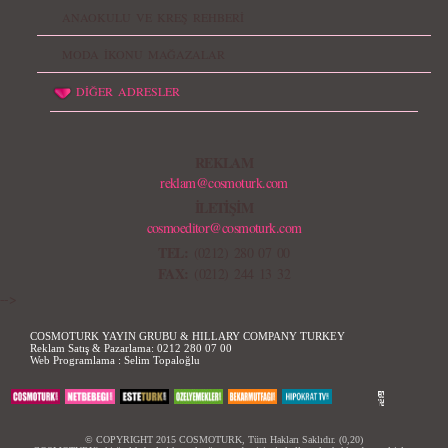
ANAOKULU VE KREŞ REHBERİ
MODA İKONU MAĞAZALAR
DİĞER ADRESLER
REKLAM
reklam@cosmoturk.com
İLETİŞİM
cosmoeditor@cosmoturk.com
TEL:
(0212) 280 07 00
FAX:
(0212) 244 13 32
-->
COSMOTURK YAYIN GRUBU & HILLARY COMPANY TURKEY
Reklam Satış & Pazarlama:
0212 280 07 00
Web Programlama :
Selim Topaloğlu
© COPYRIGHT 2015 COSMOTURK, Tüm Hakları Saklıdır. (0,20)