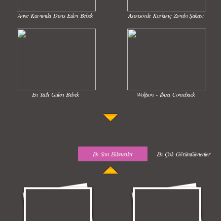
Anne Karnında Dans Eden Bebek
Asansörde Korkunç Zombi Şakası
En Tatlı Gülen Bebek
Wolfson - Ibiza Comeback
En Son Eklenenler
En Çok Görüntülenenler
Uyuyan Bebeğe Gangnam Dinletilirse Ne Olur
Uykusun Da Gülen Bebek