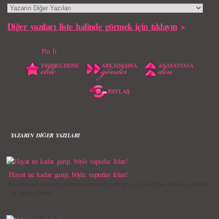
Diğer yazıları liste halinde görmek için tıklayın
>
Pin It
YAZARIN DİĞER YAZILARI
Hayat ne kadar garip, böyle vapurlar felan!
Sizi bilmem ama son yıllarda hayatın hiç de iyiye gitmediğine dair bir görüşüm
var. (Sezin Dirier)