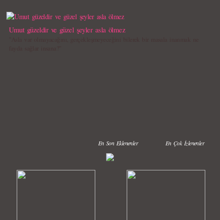
Umut güzeldir ve güzel şeyler asla ölmez
"Asla var olmayacağını, gerçekleşmeyeceğini bilerek bir masala inanmak ne
fayda sağlar insana?"
En Son Eklenenler
En Çok İzlenenler