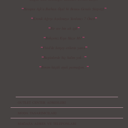
“
”
Hesapta Aşk`a Burhan Öçal Ve Bennu Gerede Sürprizi!
“
”
Kronik Ağrıyı Azaltmaya Yardımcı 7 Öneri
“
”
Bir sor bin ah işit!
“
”
Bahçeniz Kışa Hazır Mı?
“
”
Vivid’de herşey etiketin yarısı
“
”
Bugünlerde hiç halim yok…
“
”
Benim küçük ayak parmağım…
OUTLET CENTER ADRESLERİ
MODA TASARIMCILARI
MAĞAZA ADRES VE TELEFONLARI