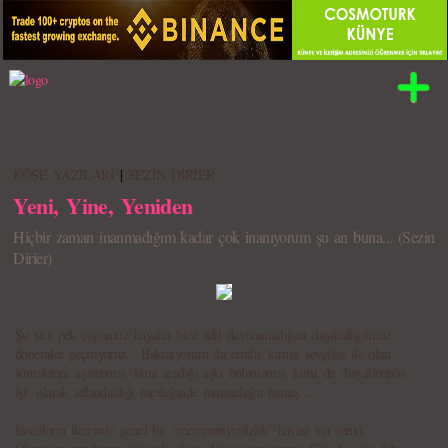
KÖŞE YAZILARI
|
SEZİN DİRİER
Yeni, Yine, Yeniden
Hiçbir zaman inanmadığım kadar çok inanıyorum şu an buna... (Sezin
Dirier)
Şu sıra pek çoğumuz hayatın bize adil davranmadığını düşündüğümüz
dönemler geçiriyoruz. Bakınıyorum da etrafa, kimisi sevgilisi ile olan
sorunlarını aşamamış, kimi aradığı aşkı bulamamış, kimi de ‘hayallerinin
işi’ olarak adlandırdığı mesleğinde mutsuzluğu tatmış…
İnsanların üzerinde genel bir ‘memnuniyetsizlik’ havası var sanki.