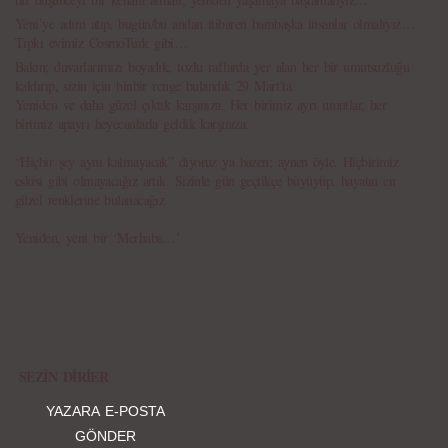
Yeni’ye adım atıp, bugün/bu andan itibaren bambaşka insanlar olmalıyız…
Tıpkı evimiz CosmoTurk gibi…
Bakın; duvarlarımızı boyadık, tozlu raflarda yer alan her bir umutsuzluğu
kaldırıp, sizin için binbir renge bulandık 29 Mart’ta.
Yeniden ve daha güzel çıktık karşınıza. Her birimiz ayrı umutlar, her
birimiz apayrı heyecanlarla geldik karşınıza.
“Hiçbir şey aynı kalmayacak” diyoruz ya bazen; aynen öyle. Hiçbirimiz
eskisi gibi olmayacağız artık. Sizinle gün geçtikçe büyüyüp, hayatın en
güzel renklerine bulanacağız.
Yeniden, yeni bir ‘Merhaba…’
SEZİN DİRİER
YAZARA E-POSTA
GÖNDER