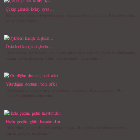
Çekip gitmek kolay oysa…
İlişkiler söz konusu olduğunda seçim yelpazesi de sanıyorum ki bilinenden daha
geniş...(Sezin Dirier)
Öyküleri karıştı düşlerin…
"Yanındayken gözlerimden damlayan ışıltıyı saklamışlar.Getirip de koyduklarında
önüme, doldu gözlerim. "Gitti; yitti ellerimde" diyemedim…"
Yitirdiğim dostum; beni affet
"Aptallığını görüyorsun geçmiş perdesini aralayınca; bencilliğini ve hatta
kaybolmuşluğunu soluyorsun."
Hızla geçtin, gittin hayatımdan
"Yalnızdım; çırılçıplak bekliyordum gelişini. Her şeyden ve herkesten uzakta
umuda gebeydi harflerim..."