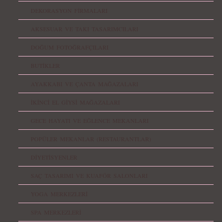
DEKORASYON FİRMALARI
AKSESUAR VE TAKI TASARIMCILARI
DOĞUM FOTOĞRAFÇILARI
BUTİKLER
AYAKKABI VE ÇANTA MAĞAZALARI
İKİNCİ EL GİYSİ MAĞAZALARI
GECE HAYATI VE EĞLENCE MEKANLARI
POPÜLER MEKANLAR (RESTAURANTLAR)
DİYETİSYENLER
SAÇ TASARIMI VE KUAFÖR SALONLARI
YOGA MERKEZLERİ
SPA MERKEZLERİ