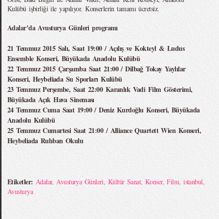
Kulübü işbirliği ile yapılıyor. Konserlerin tamamı ücretsiz.
Adalar’da Avusturya Günleri programı
21 Temmuz 2015 Salı, Saat 19:00 / Açılış ve Kokteyl & Ludus
Ensemble Konseri, Büyükada Anadolu Kulübü
22 Temmuz 2015 Çarşamba Saat 21:00 / Dilbağ Tokay Yaylılar
Konseri, Heybeliada Su Sporları Kulübü
23 Temmuz Perşembe, Saat 22:00 Karanlık Vadi Film Gösterimi,
Büyükada Açık Hava Sineması
24 Temmuz Cuma Saat 19:00 / Deniz Kurdoğlu Konseri, Büyükada
Anadolu Kulübü
25 Temmuz Cumartesi Saat 21:00 / Alliance Quartett Wien Konseri,
Heybeliada Ruhban Okulu
Etiketler:
Adalar
,
Avusturya Günleri
,
Kültür Sanat
,
Konser
,
Film
,
istanbul
,
Avusturya