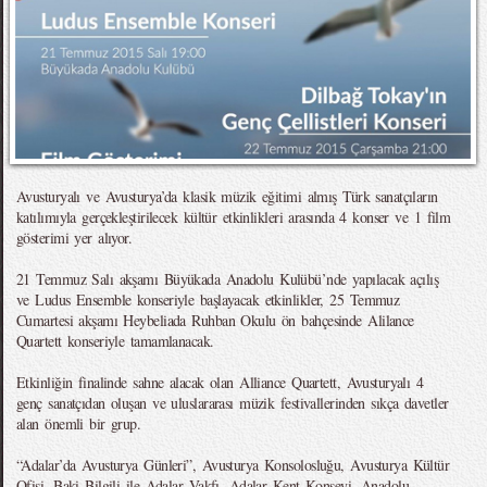
Avusturyalı ve Avusturya’da klasik müzik eğitimi almış Türk sanatçıların
katılımıyla gerçekleştirilecek kültür etkinlikleri arasında 4 konser ve 1 film
gösterimi yer alıyor.
21 Temmuz Salı akşamı Büyükada Anadolu Kulübü’nde yapılacak açılış
ve Ludus Ensemble konseriyle başlayacak etkinlikler, 25 Temmuz
Cumartesi akşamı Heybeliada Ruhban Okulu ön bahçesinde Alilance
Quartett konseriyle tamamlanacak.
Etkinliğin finalinde sahne alacak olan Alliance Quartett, Avusturyalı 4
genç sanatçıdan oluşan ve uluslararası müzik festivallerinden sıkça davetler
alan önemli bir grup.
“Adalar’da Avusturya Günleri”, Avusturya Konsolosluğu, Avusturya Kültür
Ofisi, Baki Bilgili ile Adalar Vakfı, Adalar Kent Konseyi, Anadolu