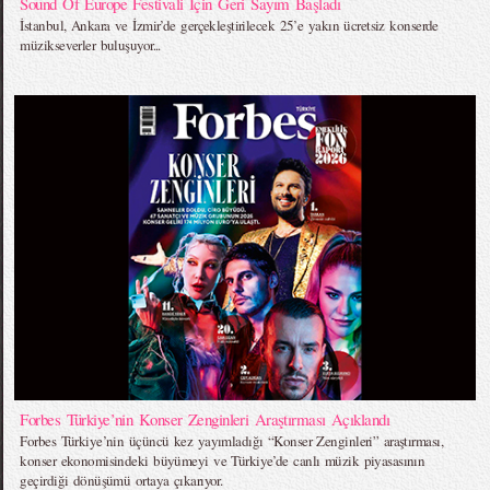
Sound Of Europe Festivali İçin Geri Sayım Başladı
İstanbul, Ankara ve İzmir’de gerçekleştirilecek 25’e yakın ücretsiz konserde
müzikseverler buluşuyor...
Forbes Türkiye’nin Konser Zenginleri Araştırması Açıklandı
Forbes Türkiye’nin üçüncü kez yayımladığı “Konser Zenginleri” araştırması,
konser ekonomisindeki büyümeyi ve Türkiye’de canlı müzik piyasasının
geçirdiği dönüşümü ortaya çıkarıyor.