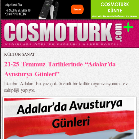
KÜLTÜR-SANAT
21-25 Temmuz Tarihlerinde “Adalar’da
Avusturya Günleri”
İstanbul Adaları, bu yaz çok önemli bir kültür organizasyonuna ev
sahipliği yapıyor.