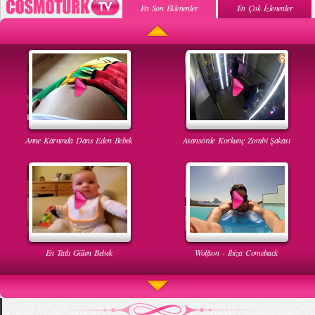
En Son Eklenenler
En Çok İzlenenler
Anne Karnında Dans Eden Bebek
Asansörde Korkunç Zombi Şakası
En Tatlı Gülen Bebek
Wolfson - Ibiza Comeback