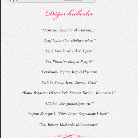
MBFWI - Gülçin Çengel 2015 Yaz
MBFWI - Zeynep Erdoğan 2015 Yaz
Koleksiyonu
Koleksiyonu
“
”
Armağan kazanan okurlarımız...
“
”
Zayıf kadına kız, kiloluya erkek
MBFWI - Giray Sepin 2015 Yaz Koleksiyonu
MBFWI - Burçe Bekrek 2015 Yaz Koleksiyonu
“
”
Uzak Durulacak Erkek Tipleri
“
”
Sex Pistols’ın Basçısı Roxy’de
“
”
Detoksumu Yaptım Yazı Bekliyorum
“
”
Selülite Savaş Açma Zamanı Geldi
“
”
Banu Bozdemir Öğrencilerle Sinema Tarihini Konuşacak!
“
”
Cildiniz size gülümsüyor mu?
“
”
Aşkım Kapışmak ‘’Zihin Bazen Saçmalamak İster’’
“
”
Saç Bakımı Hakkında Bilinmeyenler