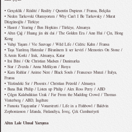
• Gerçeklik / Réalité / Reality / Quentin Dupieux / Fransa, Belçika
• Neden Tarkovski Olamıyorum / Why Can’t I Be Tarkovsky / Murat
Düzgünoğlu / Türkiye
• Hasret / Yearing / Ben Hopkins / Türkiye, Almanya
• Altın Çağ / Huang jin shi dai / The Golden Era / Ann Hui / Çin, Hong
Kong
• Vahşi Yaşam / Vie Sauvage / Wild Life / Cédric Kahn / Fransa
• Taşa Yazılmış Hatıralar / Bîranînem li ser kevirî / Memories On Stone /
S.Amin Korki / Irak, Almanya, Katar
• Itsi Bitsi / Ole Christian Madsen / Danimarka
• Star / Zvezda / Anna Melikyan / Rusya
• Kara Ruhlar / Anime Nere / Black Souls / Francesco Munzi / İtalya,
Fransa
• Yüzündeki Sır / Phoenix / Christian Petzold / Almanya
• Bana Bak Philip / Listen up Philip / Alex Ross Perry / ABD
• Çılgın Kalabalıktan Uzak / Far From the Madding Crowd / Thomas
Vinterberg / ABD, İngiltere
• Fanusta Yaşayanlar / Vonarstræti / Life in a Fishbowl / Baldvin
Zophoniasson / İzlanda, Finlandiya, İsveç, Çek Cumhuriyeti
Altın Lale Ulusal Yarışma