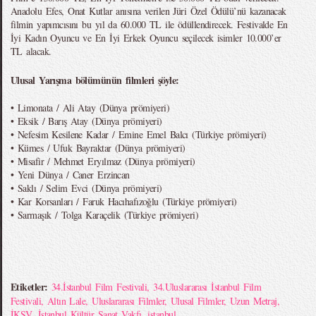
Anadolu Efes, Onat Kutlar anısına verilen Jüri Özel Ödülü’nü kazanacak
filmin yapımcısını bu yıl da 60.000 TL ile ödüllendirecek. Festivalde En
İyi Kadın Oyuncu ve En İyi Erkek Oyuncu seçilecek isimler 10.000’er
TL alacak.
Ulusal Yarışma bölümünün filmleri şöyle:
• Limonata / Ali Atay (Dünya prömiyeri)
• Eksik / Barış Atay (Dünya prömiyeri)
• Nefesim Kesilene Kadar / Emine Emel Balcı (Türkiye prömiyeri)
• Kümes / Ufuk Bayraktar (Dünya prömiyeri)
• Misafir / Mehmet Eryılmaz (Dünya prömiyeri)
• Yeni Dünya / Caner Erzincan
• Saklı / Selim Evci (Dünya prömiyeri)
• Kar Korsanları / Faruk Hacıhafızoğlu (Türkiye prömiyeri)
• Sarmaşık / Tolga Karaçelik (Türkiye prömiyeri)
Etiketler:
34.İstanbul Film Festivali
,
34.Uluslararası İstanbul Film
Festivali
,
Altın Lale
,
Uluslararası Filmler
,
Ulusal Filmler
,
Uzun Metraj
,
İKSV
,
İstanbul Kültür Sanat Vakfı
,
istanbul