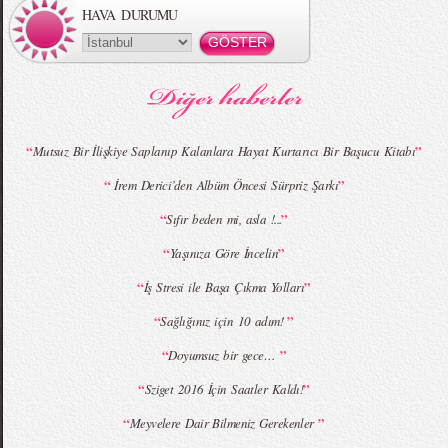
HAVA DURUMU
MBFWI - Gülçin Çengel 2015 Yaz
MBFWI - Zeynep Erdoğan 2015 Yaz
Koleksiyonu
Koleksiyonu
“
”
Mutsuz Bir İlişkiye Saplanıp Kalanlara Hayat Kurtarıcı Bir Başucu Kitabı
“
”
İrem Derici’den Albüm Öncesi Sürpriz Şarkı
MBFWI - Giray Sepin 2015 Yaz Koleksiyonu
MBFWI - Burçe Bekrek 2015 Yaz Koleksiyonu
“
”
Sıfır beden mi, asla !...
“
”
Yaşınıza Göre İncelin
“
”
İş Stresi ile Başa Çıkma Yolları
“
”
Sağlığınız için 10 adım!
“
”
Doyumsuz bir gece…
“
”
Sziget 2016 İçin Saatler Kaldı!
“
”
Meyvelere Dair Bilmeniz Gerekenler