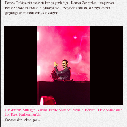
Forbes Türkiye’nin üçüncü kez yayımladığı “Konser Zenginleri” araştırması,
konser ekonomisindeki büyümeyi ve Türkiye’de canlı müzik piyasasının
geçirdiği dönüşümü ortaya çıkarıyor.
Elektronik Müziğin Yıldızı Faruk Sabancı Yeni 3 Boyutlu Dev Sahnesiyle
İlk Kez Parkorman’da!
Sabancı’dan tekno şov…