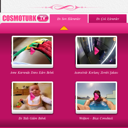
En Son Eklenenler
En Çok İzlenenler
Anne Karnında Dans Eden Bebek
Asansörde Korkunç Zombi Şakası
En Tatlı Gülen Bebek
Wolfson - Ibiza Comeback