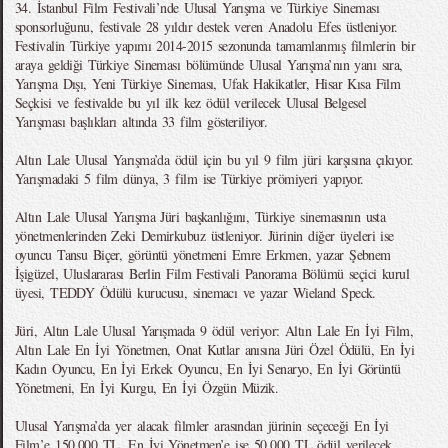
34. İstanbul Film Festivali’nde Ulusal Yarışma ve Türkiye Sineması
sponsorluğunu, festivale 28 yıldır destek veren Anadolu Efes üstleniyor.
Festivalin Türkiye yapımı 2014-2015 sezonunda tamamlanmış filmlerin bir
araya geldiği Türkiye Sineması bölümünde Ulusal Yarışma’nın yanı sıra,
Yarışma Dışı, Yeni Türkiye Sineması, Ufak Hakikatler, Hisar Kısa Film
Seçkisi ve festivalde bu yıl ilk kez ödül verilecek Ulusal Belgesel
Yarışması başlıkları altında 33 film gösteriliyor.
Altın Lale Ulusal Yarışma’da ödül için bu yıl 9 film jüri karşısına çıkıyor.
Yarışmadaki 5 film dünya, 3 film ise Türkiye prömiyeri yapıyor.
Altın Lale Ulusal Yarışma Jüri başkanlığını, Türkiye sinemasının usta
yönetmenlerinden Zeki Demirkubuz üstleniyor. Jürinin diğer üyeleri ise
oyuncu Tansu Biçer, görüntü yönetmeni Emre Erkmen, yazar Şebnem
İşigüzel, Uluslararası Berlin Film Festivali Panorama Bölümü seçici kurul
üyesi, TEDDY Ödülü kurucusu, sinemacı ve yazar Wieland Speck.
Jüri, Altın Lale Ulusal Yarışmada 9 ödül veriyor: Altın Lale En İyi Film,
Altın Lale En İyi Yönetmen, Onat Kutlar anısına Jüri Özel Ödülü, En İyi
Kadın Oyuncu, En İyi Erkek Oyuncu, En İyi Senaryo, En İyi Görüntü
Yönetmeni, En İyi Kurgu, En İyi Özgün Müzik.
Ulusal Yarışma’da yer alacak filmler arasından jürinin seçeceği En İyi
Film’e 150.000 TL, En İyi Yönetmen’e ise 50.000 TL ödül verilecek.