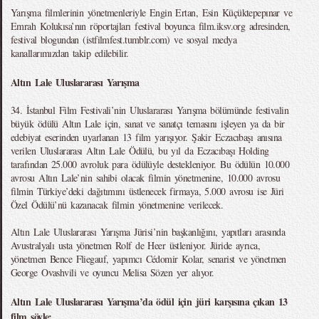
Yarışma filmlerinin yönetmenleriyle Engin Ertan, Esin Küçüktepepınar ve
Emrah Kolukısa’nın röportajları festival boyunca film.iksv.org adresinden,
festival blogundan (istfilmfest.tumblr.com) ve sosyal medya
kanallarımızdan takip edilebilir.
Altın Lale Uluslararası Yarışma
34. İstanbul Film Festivali’nin Uluslararası Yarışma bölümünde festivalin
büyük ödülü Altın Lale için, sanat ve sanatçı temasını işleyen ya da bir
edebiyat eserinden uyarlanan 13 film yarışıyor. Şakir Eczacıbaşı anısına
verilen Uluslararası Altın Lale Ödülü, bu yıl da Eczacıbaşı Holding
tarafından 25.000 avroluk para ödülüyle destekleniyor. Bu ödülün 10.000
avrosu Altın Lale’nin sahibi olacak filmin yönetmenine, 10.000 avrosu
filmin Türkiye’deki dağıtımını üstlenecek firmaya, 5.000 avrosu ise Jüri
Özel Ödülü’nü kazanacak filmin yönetmenine verilecek.
Altın Lale Uluslararası Yarışma Jürisi’nin başkanlığını, yapıtları arasında
Avustralyalı usta yönetmen Rolf de Heer üstleniyor. Jüride ayrıca,
yönetmen Bence Fliegauf, yapımcı Cédomir Kolar, senarist ve yönetmen
George Ovashvili ve oyuncu Melisa Sözen yer alıyor.
Altın Lale Uluslararası Yarışma’da ödül için jüri karşısına çıkan 13
film şöyle: