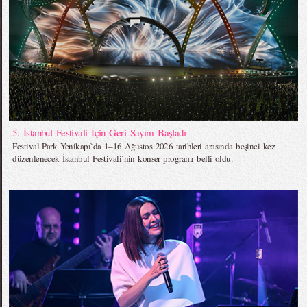
5. İstanbul Festivali İçin Geri Sayım Başladı
Festival Park Yenikapı`da 1–16 Ağustos 2026 tarihleri arasında beşinci kez
düzenlenecek İstanbul Festivali`nin konser programı belli oldu.