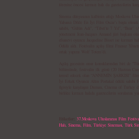
törenine öncesi kırmızı halı da gazetecilerin karş
Sinema dünyasının kalbinin attığı Moskova Ulusla
Yabancı Dilde En İyi Film Oscar’ı başta olmak 
sahibi, “Gülün Adı”, “Tibet’te 7 Yıl”, “Bear” (
yönetmeni Jean-Jacques Annaud jüri başkanı olarak
efsanevi oyuncu Jacqueline Bisset ise kırmızı h
Ödülü aldı. Festivalin açılış filmi Fransız Yön
ortak yapımı Wolf Totem’di.
Açılış gecesinin onur konuklarından biri de "
bölümünde, festivalin ilk günü (20 Haziran Cum
temsil edecek olan “ANNEMİN ŞARKISI” filmin
İyi Erkek Oyuncu Altın Portakal ödülü sahibi 
ilgisiyle karşılaşan Duman, Cinema of Turkey d
birlikte kırmızı halıda gazetecilerin sorularını yan
Etiketler:
37.Moskova Uluslararası Film Festiva
Halı
,
Sinema
,
Film
,
Türkiye Sineması
,
Türk Si