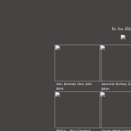
En Son Ekle
Anne Karnında Dans Eden
Asansörde Korkunç Z
Bebek
Şakası
Wolfson - Ibiza Comeback
Uyuyan Bebeğe Gang