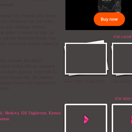
ısındaydı.
rarası Film Festivali açılış törenine;
üzere uluslararası pek çok ödülün
Ayı) gibi unutulmaz filmlerin
 katıldı. Festivalin bir diğer jüri
TÜM GALERİ
alı ardından düzenlenen törende Onur
etmen Annaud’nun yönettiği Fransa-Çin
Türkiye Sineması Dün-Bugün"
artesi) perdede ülkemiz sinemasını
in başrol oyuncusu ve bu rolle En
Feyyaz Duman oldu. Rus basınının
Color Party | Sziget 2016
Ceza | Sziget
irektörü Yapımcı Elif Dağdeviren’le
ıtladı.
TÜM VIDEO
li
,
Moskova
,
Elif Dağdeviren
,
Kırmızı
neması