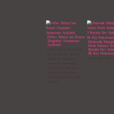
Forbes Türkiye’nin Konser
Zenginleri Araştırması
Elektronik Müziği
Açıklandı
Faruk Sabancı Ye
Boyutlu Dev Sahn
Forbes Türkiye’nin üçüncü
İlk Kez Parkorma
kez yayımladığı “Konser
Sabancı’dan tekno
Zenginleri” araştırması,
konser ekonomisindeki
büyümeyi ve Türkiye’de
canlı müzik piyasasının
geçirdiği dönüşümü ortaya
çıkarıyor.