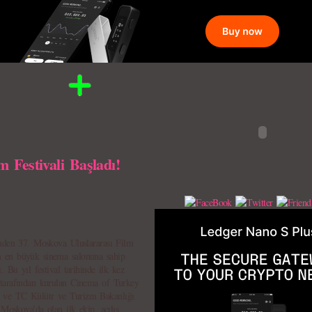
 Festivali Başladı!
inden 37. Moskova Uluslararası Film
n en büyük sinema salonuna sahip
 Bu yıl festival tarihinde ilk kez
 tarafından kurulan Cinema of Turkey
 ve TC Külütr ve Turizm Bakanlığı
 Moskova’da olan ilk ekip, açılış