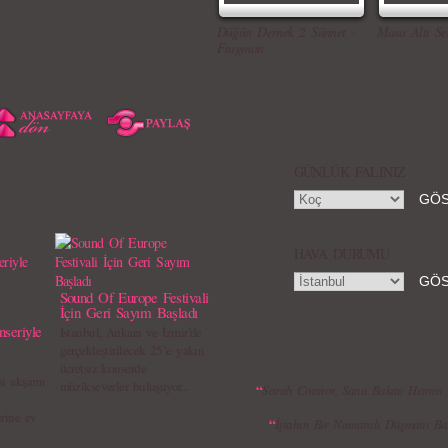
Düğün Dernek 2 Sünnet -
Masa Altı Se
Fragman
GÜNLÜK FALINIZ
HAVA DURUMU
Sound Of Europe Festivali
İçin Geri Sayım Başladı
nseriyle
İstanbul, Ankara ve İzmir’de
gerçekleştirilecek 25’e yakın
ücretsiz konserde
i akşamı
müzikseverler buluşuyor...
“
Sarah Connor, Sana Bakan Hemen
erine ev
“
İştahın Bir Numaralı Düşmanı B