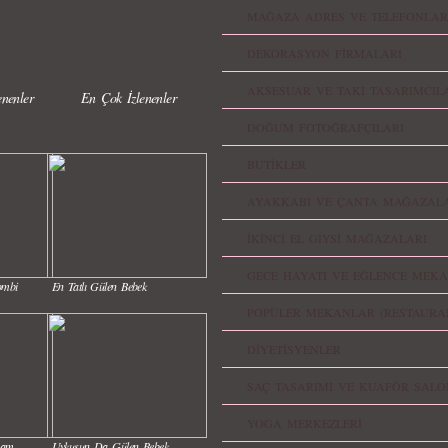
MAĞAZA ADRES VE TELEFONLAR
DEKORASYON FİRMALARI
AKSESUAR VE TAKI TASARIMCIL
nenler
En Çok İzlenenler
DOĞUM FOTOĞRAFÇILARI
BUTİKLER
AYAKKABI VE ÇANTA MAĞAZALA
İKİNCİ EL GİYSİ MAĞAZALARI
GECE HAYATI VE EĞLENCE MEKA
ombi
En Tatlı Gülen Bebek
POPÜLER MEKANLAR (RESTAURA
DİYETİSYENLER
SAÇ TASARIMI VE KUAFÖR SALO
YOGA MERKEZLERİ
nam
Uykusun Da Gülen Bebek