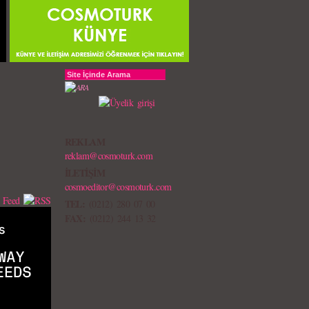
REKLAM
reklam@cosmoturk.com
İLETİŞİM
cosmoeditor@cosmoturk.com
TEL:
(0212) 280 07 00
FAX:
(0212) 244 13 32