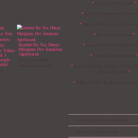
“
”
Cinselliğin Dansı Tantra
“
Aynı Evde Yaşamanın 9 Önemli Ku
“
Tuborg Goldfest İçin Geri Sayım Ba
“
”
Dior 2010 Koleksiyonu
İstanbul Bu Yaz Dünya
“
Ramazan’da En Sık Yapılan 7 Yan
Müziğinin Dev İsimlerini
n Yıldızı
Ağırlayacak
ni 3
“
Yerinizde duramayacaksınız!
esiyle
Dünyanın yıldızları
n’da!
İstanbul’da buluşuyor…
“
Eda Ece Bioderma Sensibio H2O’nun Türk
 şov…
”
Reklam Yüzü Oldu!
“
NOKIA, N-GAGE Tur İle Tüm Avrupa’yı 
OUTLET CENTER ADRESLERİ
MODA TASARIMCILARI