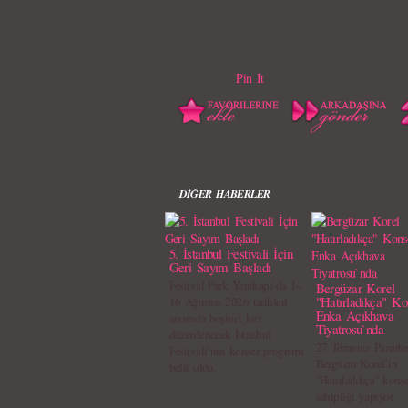
Pin It
DİĞER HABERLER
5. İstanbul Festivali İçin
Geri Sayım Başladı
Festival Park Yenikapı`da 1–
Bergüzar Korel
"Hatırladıkça" Ko
16 Ağustos 2026 tarihleri
Enka Açıkhava
arasında beşinci kez
Tiyatrosu`nda
düzenlenecek İstanbul
27 Temmuz Pazartes
Festivali`nin konser programı
Bergüzar Korel`in
belli oldu.
"Hatırladıkça" kons
sahipliği yapıyor.