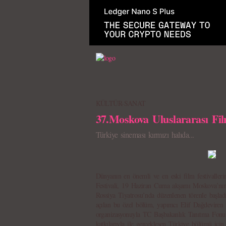
KÜLTÜR-SANAT
37.Moskova Uluslararası Film
Türkiye sineması kırmızı halıda...
Dünyanın en önemli ve en eski film festivaller
Festivali, 19 Haziran Cuma akşamı Moskova’nı
Rossiya Tiyatrosu’nda düzenlenen törenle başladı.
açılan bu özel bölüm, yapımcı Elif Dağdeviren
organizasyonuyla TC Başbakanlık Tanıtma Fonu
katkılarıyla ile gerçekleşen Türkiye bölümü için