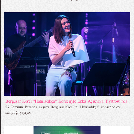
Bergüzar Korel "Hatırladıkça" Konseriyle Enka Açıkhava Tiyatrosu`nda
27 Temmuz Pazartesi akşamı Bergüzar Korel`in "Hatırladıkça" konserine ev
sahipliği yapıyor.