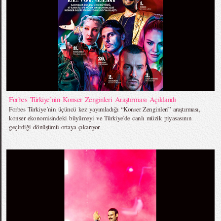
Forbes Türkiye’nin Konser Zenginleri Araştırması Açıklandı
Forbes Türkiye’nin üçüncü kez yayımladığı “Konser Zenginleri” araştırması,
konser ekonomisindeki büyümeyi ve Türkiye’de canlı müzik piyasasının
geçirdiği dönüşümü ortaya çıkarıyor.