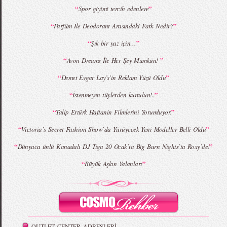
“
”
Spor giyimi tercih edenlere
“
”
Parfüm İle Deodorant Arasındaki Fark Nedir?
MBFWI - Giray Sepin 2015 Yaz Koleksiyonu
MBFWI - Burçe Bekrek 2015 Yaz Koleksiyonu
“
”
Şık bir yaz için…
“
”
Avon Dreams İle Her Şey Mümkün!
“
”
Demet Evgar Lay’s’in Reklam Yüzü Oldu
“
”
İstenmeyen tüylerden kurtulun!..
“
”
Talip Ertürk Haftanin Filmlerini Yorumluyor.
“
”
Victoria`s Secret Fashion Show`da Yürüyecek Yeni Modeller Belli Oldu
“
”
Dünyaca ünlü Kanadalı DJ Tiga 20 Ocak`ta Big Burn Nights`ta Roxy`de!
“
”
Büyük Aşkın Yalanları
OUTLET CENTER ADRESLERİ