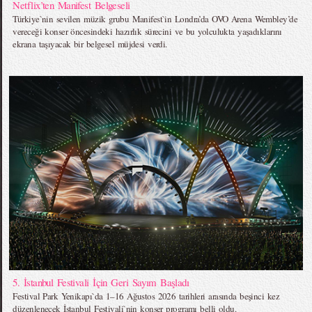
Netflix’ten Manifest Belgeseli
Türkiye`nin sevilen müzik grubu Manifest`in Londra’da OVO Arena Wembley’de
vereceği konser öncesindeki hazırlık sürecini ve bu yolculukta yaşadıklarını
ekrana taşıyacak bir belgesel müjdesi verdi.
5. İstanbul Festivali İçin Geri Sayım Başladı
Festival Park Yenikapı`da 1–16 Ağustos 2026 tarihleri arasında beşinci kez
düzenlenecek İstanbul Festivali`nin konser programı belli oldu.