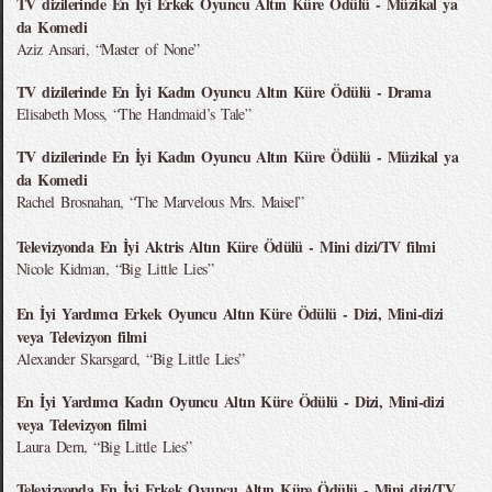
TV dizilerinde En İyi Erkek Oyuncu Altın Küre Ödülü - Müzikal ya
da Komedi
Aziz Ansari, “Master of None”
TV dizilerinde En İyi Kadın Oyuncu Altın Küre Ödülü - Drama
Elisabeth Moss, “The Handmaid’s Tale”
TV dizilerinde En İyi Kadın Oyuncu Altın Küre Ödülü - Müzikal ya
da Komedi
Rachel Brosnahan, “The Marvelous Mrs. Maisel”
Televizyonda En İyi Aktris Altın Küre Ödülü - Mini dizi/TV filmi
Nicole Kidman, “Big Little Lies”
En İyi Yardımcı Erkek Oyuncu Altın Küre Ödülü - Dizi, Mini-dizi
veya Televizyon filmi
Alexander Skarsgard, “Big Little Lies”
En İyi Yardımcı Kadın Oyuncu Altın Küre Ödülü - Dizi, Mini-dizi
veya Televizyon filmi
Laura Dern, “Big Little Lies”
Televizyonda En İyi Erkek Oyuncu Altın Küre Ödülü - Mini dizi/TV