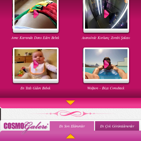
Anne Karnında Dans Eden Bebek
Asansörde Korkunç Zombi Şakası
En Tatlı Gülen Bebek
Wolfson - Ibiza Comeback
En Son Eklenenler
En Çok Görüntülenenler
Uyuyan Bebeğe Gangnam Dinletilirse Ne Olur
Uykusun Da Gülen Bebek