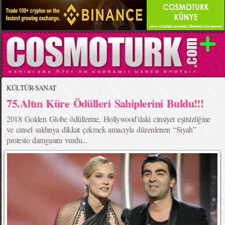
KÜLTÜR-SANAT
75.Altın Küre Ödülleri Sahiplerini Buldu!!!
2018 Golden Globe ödüllerine, Hollywood’daki cinsiyet eşitsizliğine
ve cinsel saldırıya dikkat çekmek amacıyla düzenlenen “Siyah”
protesto damgasını vurdu...