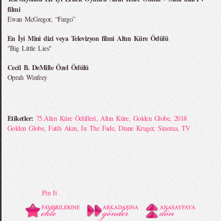
filmi
Ewan McGregor, “Fargo”
En İyi Mini dizi veya Televizyon filmi Altın Küre Ödülü
"Big Little Lies"
Cecil B. DeMille Özel Ödülü
Oprah Winfrey
Etiketler:
75.Altın Küre Ödülleri
,
Altın Küre
,
Golden Globe
,
2018
Golden Globe
,
Fatih Akın
,
In The Fade
,
Diane Kruger
,
Sinema
,
TV
Pin It