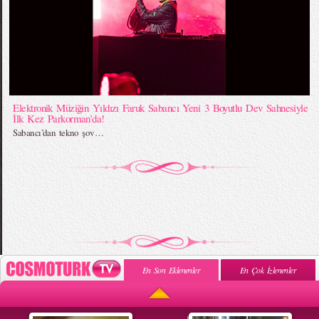
Elektronik Müziğin Yıldızı Faruk Sabancı Yeni 3 Boyutlu Dev Sahnesiyle
İlk Kez Parkorman’da!
Sabancı’dan tekno şov…
En Son Eklenenler
En Çok İzlenenler