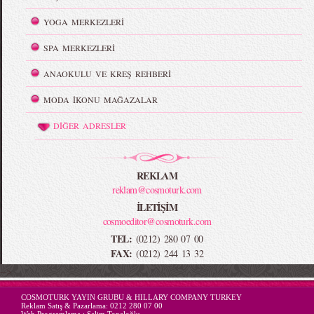
YOGA MERKEZLERİ
SPA MERKEZLERİ
ANAOKULU VE KREŞ REHBERİ
MODA İKONU MAĞAZALAR
DİĞER ADRESLER
REKLAM
reklam@cosmoturk.com
İLETİŞİM
cosmoeditor@cosmoturk.com
TEL:
(0212) 280 07 00
FAX:
(0212) 244 13 32
-->
COSMOTURK YAYIN GRUBU & HILLARY COMPANY TURKEY
Reklam Satış & Pazarlama:
0212 280 07 00