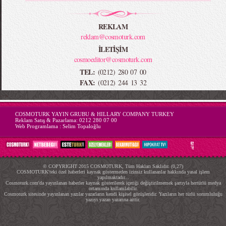
REKLAM
reklam@cosmoturk.com
İLETİŞİM
cosmoeditor@cosmoturk.com
TEL:
(0212) 280 07 00
FAX:
(0212) 244 13 32
-->
COSMOTURK YAYIN GRUBU & HILLARY COMPANY TURKEY
Reklam Satış & Pazarlama:
0212 280 07 00
Web Programlama :
Selim Topaloğlu
© COPYRIGHT 2015 COSMOTURK, Tüm Hakları Saklıdır. (0,27)
COSMOTURK'teki özel haberleri kaynak göstermeden izinsiz kullananlar hakkında yasal işlem
yapılmaktadır...
Cosmoturk.com'da yayınlanan haberler kaynak gösterilerek içeriği değiştirilmemek şartıyla hertürlü medya
ortamında kullanılabilir.
Cosmoturk sitesinde yayınlanan yazılar yazarların kendi kişisel görüşleridir. Yazıların her türlü sorumluluğu
yazıyı yazan yazarına aittir.