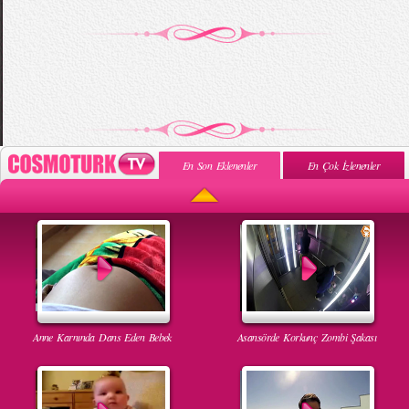
En Son Eklenenler
En Çok İzlenenler
Anne Karnında Dans Eden Bebek
Asansörde Korkunç Zombi Şakası