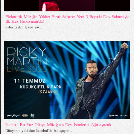
Elektronik Müziğin Yıldızı Faruk Sabancı Yeni 3 Boyutlu Dev Sahnesiyle
İlk Kez Parkorman’da!
Sabancı’dan tekno şov…
İstanbul Bu Yaz Dünya Müziğinin Dev İsimlerini Ağırlayacak
Dünyanın yıldızları İstanbul’da buluşuyor…