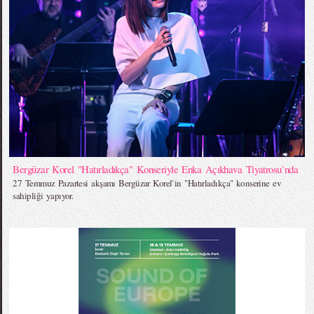
Bergüzar Korel "Hatırladıkça" Konseriyle Enka Açıkhava Tiyatrosu`nda
27 Temmuz Pazartesi akşamı Bergüzar Korel`in "Hatırladıkça" konserine ev
sahipliği yapıyor.