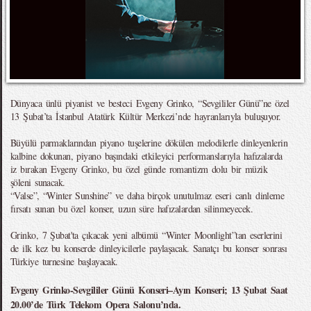
Dünyaca ünlü piyanist ve besteci Evgeny Grinko, “Sevgililer Günü”ne özel
13 Şubat’ta İstanbul Atatürk Kültür Merkezi’nde hayranlarıyla buluşuyor.
Büyülü parmaklarından piyano tuşelerine dökülen melodilerle dinleyenlerin
kalbine dokunan, piyano başındaki etkileyici performanslarıyla hafızalarda
iz bırakan Evgeny Grinko, bu özel günde romantizm dolu bir müzik
şöleni sunacak.
“Valse”, “Winter Sunshine” ve daha birçok unutulmaz eseri canlı dinleme
fırsatı sunan bu özel konser, uzun süre hafızalardan silinmeyecek.
Grinko, 7 Şubat'ta çıkacak yeni albümü “Winter Moonlight”tan eserlerini
de ilk kez bu konserde dinleyicilerle paylaşacak. Sanatçı bu konser sonrası
Türkiye turnesine başlayacak.
Evgeny Grinko-Sevgililer Günü Konseri–Ayın Konseri; 13 Şubat Saat
20.00’de Türk Telekom Opera Salonu’nda.