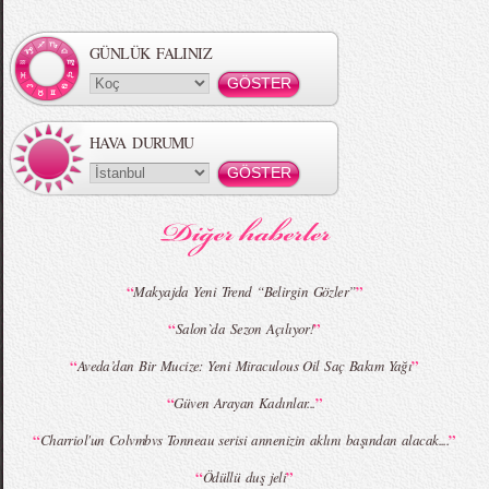
Örgü Saç Modelleri
MBFWI - Hakan Akkaya 2015 Yaz
Koleksiyonu
GÜNLÜK FALINIZ
HAVA DURUMU
MBFWI - Gülçin Çengel 2015 Yaz
MBFWI - Zeynep Erdoğan 2015 Yaz
Koleksiyonu
Koleksiyonu
“
”
Makyajda Yeni Trend “Belirgin Gözler”
“
”
Salon`da Sezon Açılıyor!
MBFWI - Giray Sepin 2015 Yaz Koleksiyonu
MBFWI - Burçe Bekrek 2015 Yaz Koleksiyonu
“
”
Aveda’dan Bir Mucize: Yeni Miraculous Oil Saç Bakım Yağı
“
”
Güven Arayan Kadınlar...
“
”
Charriol'un Colvmbvs Tonneau serisi annenizin aklını başından alacak....
“
”
Ödüllü duş jeli