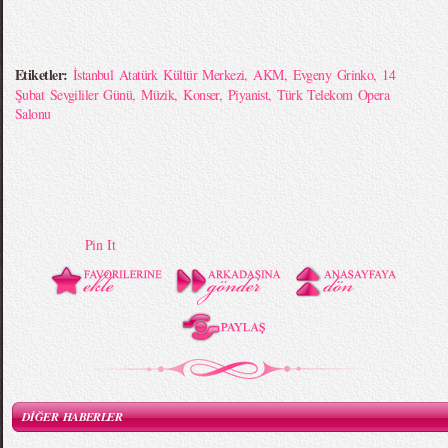
Etiketler:
İstanbul Atatürk Kültür Merkezi
,
AKM
,
Evgeny Grinko
,
14
Şubat Sevgililer Günü
,
Müzik
,
Konser
,
Piyanist
,
Türk Telekom Opera
Salonu
Pin It
DİĞER HABERLER