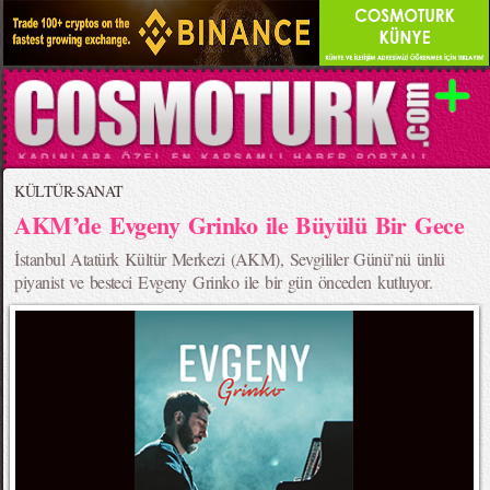
KÜLTÜR-SANAT
AKM’de Evgeny Grinko ile Büyülü Bir Gece
İstanbul Atatürk Kültür Merkezi (AKM), Sevgililer Günü’nü ünlü
piyanist ve besteci Evgeny Grinko ile bir gün önceden kutluyor.