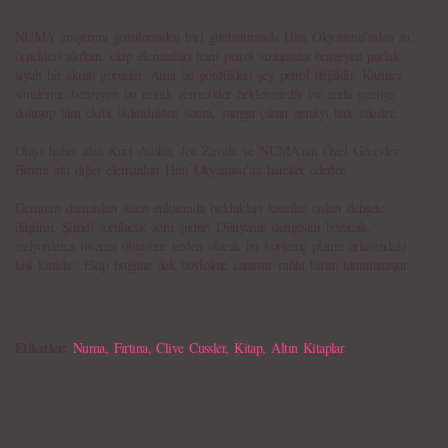
NUMA araştırma gemilerinden biri günbatımında Hint Okyanusu’ndan su
örnekleri alırken, ekip elemanları ham petrol sızıntısına benzeyen parlak
siyah bir akıntı görürler. Ama bu gördükleri şey petrol değildir. Karınca
sürülerine benzeyen bu minik zerrecikler beklenmedik bir anda gemiye
doluşup tüm ekibi öldürdükten sonra, yangın çıkan gemiyi terk ederler.
Olayı haber alan Kurt Austin, Joe Zavala ve NUMA’nın Özel Görevler
Birimi’nin diğer elemanları Hint Okyanusu’na hareket ederler.
Geminin dumanları tüten enkazında buldukları kanıtlar onları dehşete
düşürür. Şimdi sorulacak soru şudur: Dünyanın dengesini bozacak,
milyonlarca insanın ölümüne neden olacak bu korkunç planın arkasındaki
kişi kimdir? Ekip bugüne dek böylesine canavar ruhlu birini tanımamıştır.
Etiketler:
Numa
,
Fırtına
,
Clive Cussler
,
Kitap
,
Altın Kitaplar