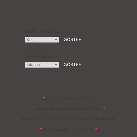
Örgü Saç Modelleri
MBFWI - Hakan Akkaya 2015 Yaz
Koleksiyonu
GÜNLÜK FALINIZ
HAVA DURUMU
MBFWI - Gülçin Çengel 2015 Yaz
MBFWI - Zeynep Erdoğan 2015 Yaz
Koleksiyonu
Koleksiyonu
“
”
İşte Özlem Tekin`in Yeni Klibi..
“
”
Armağan Kazanan Okurlarımız (230. Hafta)
MBFWI - Giray Sepin 2015 Yaz Koleksiyonu
MBFWI - Burçe Bekrek 2015 Yaz Koleksiyonu
“
”
Zeliha Demirel’in “İşte Herkes Yüz Yüze Şimdi” Resim Sergisi
“
”
Bu Hafta Filmler Vizyona Giriyor