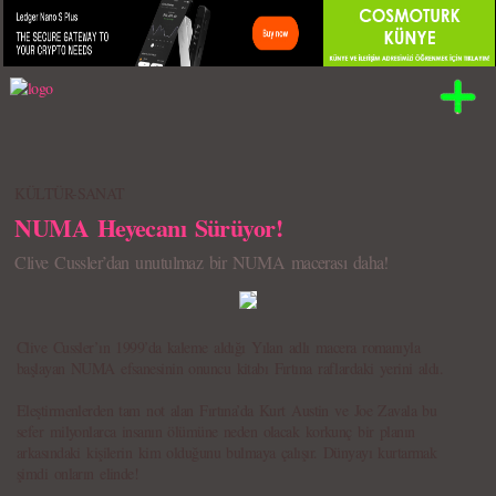
KÜLTÜR-SANAT
NUMA Heyecanı Sürüyor!
Clive Cussler’dan unutulmaz bir NUMA macerası daha!
Clive Cussler’ın 1999’da kaleme aldığı Yılan adlı macera romanıyla
başlayan NUMA efsanesinin onuncu kitabı Fırtına raflardaki yerini aldı.
Eleştirmenlerden tam not alan Fırtına’da Kurt Austin ve Joe Zavala bu
sefer milyonlarca insanın ölümüne neden olacak korkunç bir planın
arkasındaki kişilerin kim olduğunu bulmaya çalışır. Dünyayı kurtarmak
şimdi onların elinde!