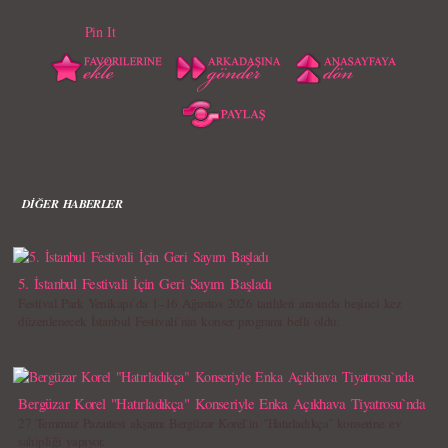
Pin It
DİĞER HABERLER
5. İstanbul Festivali İçin Geri Sayım Başladı
Festival Park Yenikapı`da 1–16 Ağustos 2026 tarihleri arasında beşinci kez
düzenlenecek İstanbul Festivali`nin konser programı belli oldu.
Bergüzar Korel "Hatırladıkça" Konseriyle Enka Açıkhava Tiyatrosu`nda
27 Temmuz Pazartesi akşamı Bergüzar Korel`in "Hatırladıkça" konserine ev
sahipliği yapıyor.