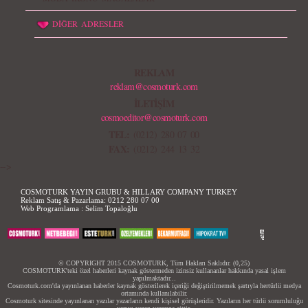
DİĞER ADRESLER
REKLAM
reklam@cosmoturk.com
İLETİŞİM
cosmoeditor@cosmoturk.com
TEL:
(0212) 280 07 00
FAX:
(0212) 244 13 32
-->
COSMOTURK YAYIN GRUBU & HILLARY COMPANY TURKEY
Reklam Satış & Pazarlama:
0212 280 07 00
Web Programlama :
Selim Topaloğlu
© COPYRIGHT 2015 COSMOTURK, Tüm Hakları Saklıdır. (0,25)
COSMOTURK'teki özel haberleri kaynak göstermeden izinsiz kullananlar hakkında yasal işlem
yapılmaktadır...
Cosmoturk.com'da yayınlanan haberler kaynak gösterilerek içeriği değiştirilmemek şartıyla hertürlü medya
ortamında kullanılabilir.
Cosmoturk sitesinde yayınlanan yazılar yazarların kendi kişisel görüşleridir. Yazıların her türlü sorumluluğu