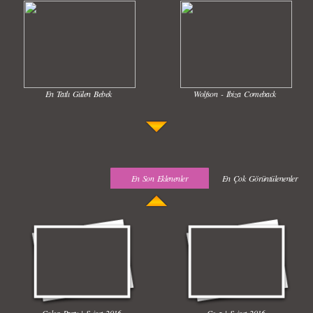
En Tatlı Gülen Bebek
Wolfson - Ibiza Comeback
En Son Eklenenler
En Çok Görüntülenenler
Uyuyan Bebeğe Gangnam Dinletilirse Ne Olur
Uykusun Da Gülen Bebek