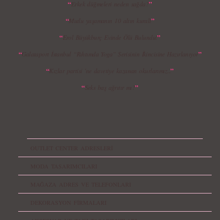
“
”
Erkek düğmeleri neden sağda?
“
”
Mutlu yaşamanın 10 altın kuralı
“
”
Erol Büyükburç Evinde Ölü Bulundu!
“
”
Galataport İstanbul “Rıhtımda Yoga” Serisinin İkincisine Hazırlanıyor
“
”
Kızlar partisi 'ne davetiye kazanan okurlarımız...
“
”
Seks baş ağrıtır mı?
OUTLET CENTER ADRESLERİ
MODA TASARIMCILARI
MAĞAZA ADRES VE TELEFONLARI
DEKORASYON FİRMALARI