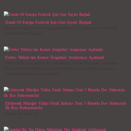
Sound Of Europe Festivali İçin Geri Sayım Başladı
İstanbul, Ankara ve İzmir’de gerçekleştirilecek 25’e yakın ücretsiz konserde
müzikseverler buluşuyor...
Forbes Türkiye’nin Konser Zenginleri Araştırması Açıklandı
Forbes Türkiye’nin üçüncü kez yayımladığı “Konser Zenginleri” araştırması,
konser ekonomisindeki büyümeyi ve Türkiye’de canlı müzik piyasasının
geçirdiği dönüşümü ortaya çıkarıyor.
Elektronik Müziğin Yıldızı Faruk Sabancı Yeni 3 Boyutlu Dev Sahnesiyle
İlk Kez Parkorman’da!
Sabancı’dan tekno şov…