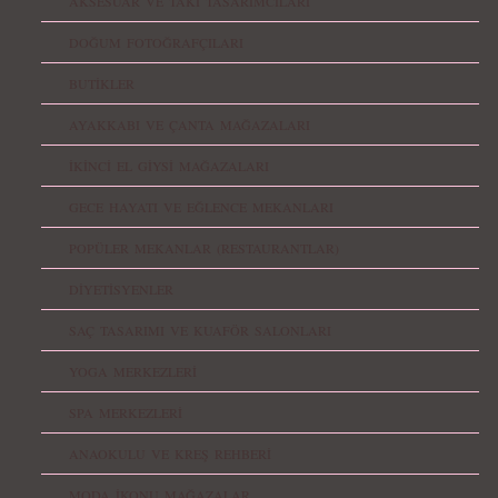
AKSESUAR VE TAKI TASARIMCILARI
DOĞUM FOTOĞRAFÇILARI
BUTİKLER
AYAKKABI VE ÇANTA MAĞAZALARI
İKİNCİ EL GİYSİ MAĞAZALARI
GECE HAYATI VE EĞLENCE MEKANLARI
POPÜLER MEKANLAR (RESTAURANTLAR)
DİYETİSYENLER
SAÇ TASARIMI VE KUAFÖR SALONLARI
YOGA MERKEZLERİ
SPA MERKEZLERİ
ANAOKULU VE KREŞ REHBERİ
MODA İKONU MAĞAZALAR