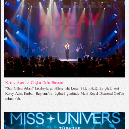
Koray Avcı ile Coşku Dolu Bayram
“Sesi Gülen Adam” lakabıyla gönüllere taht kuran Türk müziğinin güçlü sesi
Koray Avcı, Kurban Bayramı’nın üçüncü gününde Merit Royal Diamond Otel’de
sahne aldı.