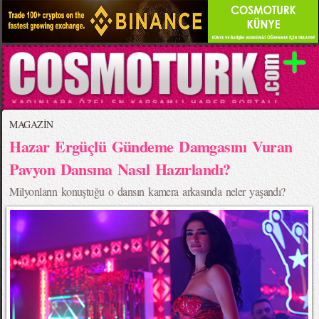
MAGAZİN
Hazar Ergüçlü Gündeme Damgasını Vuran
Pavyon Dansına Nasıl Hazırlandı?
Milyonların konuştuğu o dansın kamera arkasında neler yaşandı?