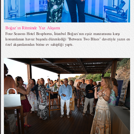
Boğaz`ın Ritminde Yaz Akşamı
Four Seasons Hotel Bosphorus, İstanbul Boğazı`nın eşsiz manzarasına karşı
konumlanan havuz başında düzenlediği "Between Two Blues" davetiyle yazın en
özel akşamlarından birine ev sahipliği yaptı.