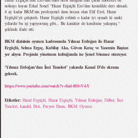
noktayı koyan Erkal Sonel “Hazar Ergüçlü Ezo’dan kesinlikle ders almadı.
4 ay kadar BKM’nin profesyonel dans hocası olan Elif Erol, Hazar
Ergüçlü’yü çalıştırdı. Hazar Ergüçlü rolünü o kadar iyi oynadı ki sanki
yıllardır bu işi yapıyormuş gibi... Bu karakter de kendisine yakışmış.“
şeklinde ifade etti.
BKM dizisinin oyuncu kadrosunda Yılmaz Erdoğan ile Hazar
Ergüçlü, Selma Ergeç, Kubilay Aka, Güven Kıraç ve Yasemin Baştan
yer alıyor. Projenin yönetmen koltuğunda ise Şenol Sönmez oturuyor.
‘Yılmaz Erdoğan’dan İnci Taneleri’ yakında Kanal D’de ekrana
gelecek.
https://www.youtube.com/watch?v=8zd-8MvV4-Y
Etiketler:
Hazal Ergüçlü
,
Hazar Ergüçlü
,
Yılmaz Erdoğan
,
Dilber
,
İnci
Taneleri
,
kanald
,
Dizi
,
Pavyon Dansı
,
BKM
,
Oyuncu