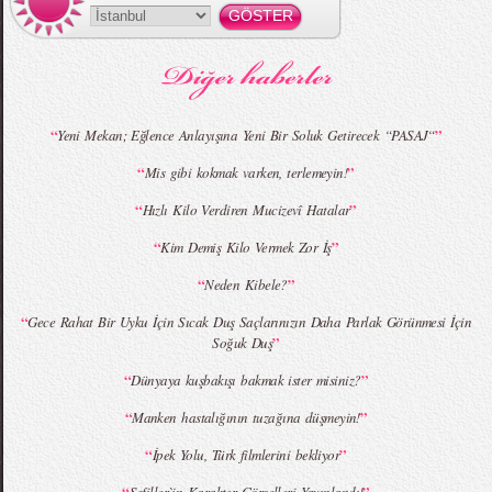
MBFWI - Gülçin Çengel 2015 Yaz
MBFWI - Zeynep Erdoğan 2015 Yaz
Koleksiyonu
Koleksiyonu
“
”
Yeni Mekan; Eğlence Anlayışına Yeni Bir Soluk Getirecek “PASAJ“
“
”
Mis gibi kokmak varken, terlemeyin!
MBFWI - Giray Sepin 2015 Yaz Koleksiyonu
MBFWI - Burçe Bekrek 2015 Yaz Koleksiyonu
“
”
Hızlı Kilo Verdiren Mucizevî Hatalar
“
”
Kim Demiş Kilo Vermek Zor İş
“
”
Neden Kibele?
“
Gece Rahat Bir Uyku İçin Sıcak Duş Saçlarınızın Daha Parlak Görünmesi İçin
”
Soğuk Duş
“
”
Dünyaya kuşbakışı bakmak ister misiniz?
“
”
Manken hastalığının tuzağına düşmeyin!
“
”
İpek Yolu, Türk filmlerini bekliyor
“
”