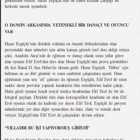
gündemine oturdu. Hazar Ergüçlü’nün bu dansa kiminle çalıştığı ise
herkeste merak uyandırdı.
O DANSIN ARKASINDA YETENEKLİ BİR DANSÇI VE OYUNCU
VAR
Hazar Ergüçlü’nün dizideki rolünün en önemli bölümlerinden olan
pavyondaki dans sahneleri için adeta kampa girerek özel ders aldığı ortaya
çıktı. Anadolu Ateşi’nde de eğitmen ve dansçı olarak uzun yıllar görev
alan oyuncu Elif Erol’dan ders alan Hazar Ergüçlü’nün prova görüntüleri
ilk kez Kanal D Ana Haber’de ekrana geldi. Hazar Ergüçlü, ‘Dilber’ için
haftanın en az dört gününü ve uzun saatlerini çalışmalara ayırdı. Dans
eğitiminin yanı sıra ‘zil’ çalmayı da öğrenen Ergüçlü, Elif Erol ile uzun
saatler süren provalar yaparak karakterin tüm mimiklerine kadar çalıştı.
Hatta güzel oyuncu kendi sosyal medya hesabından Elif Erol ile bir de
fotoğraf paylaştı. Dizideki tüm dans koreografileri kendisine ait olan Elif
Erol oyuncu olarak da kadroda yer alıyor. Elif Erol, Ergüçlü ile pavyon
sahnelerinde yer alan diğer oyunculara da dans, ifade ve mimik dersi
veriyor. Ergüçlü’nün Elif Erol ile çalışmaları devam ediyor.
“YILLADIR BU İŞİ YAPIYORMUŞ GİBİYDİ"
Hazar Ergüçlü’nün Ezo’dan dans dersi aldığına dair çıkan haberlere de