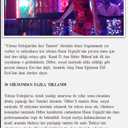
“Yılmaz Erdoğan’dan İnci Taneleri” dizisinin ikinci fragmanında yer
verilen ve milyonlarca kez izlenen Hazar Ergüçlü’nün pavyon dansı için
özel ders aldığı ortaya çıktı. Kanal D Ana Haber Bülteni’nde ilk kez
yayınlanan o görüntülerde; Dilber, sosyal medyada iddia edildiği gibi
pavyon dansçısı Ezo’dan değil, Anadolu Ateşi Dans Eğitmeni Elif
Erol’dan dans dersleri alıyor.
30 MİLYONDAN FAZLA TIKLANDI
Yılmaz Erdoğan’ın, kendi yazdığı senaryosu ile yıllar sonra ekranlara
dönüş yapacağı İnci Taneleri dizisinin ‘Dilber’li tanıtım filmi, sosyal
medyada 30 milyonun üzerinde izlenerek bir rekora imza attı. Günlerce
konuşulan tanıtımda Dilber karakterini canlandıran Hazar Ergüçlü’nün dans
performansından övgü ile bahsedildi. Sosyal medya kullanıcılarının da
kendi arasında binlerce kez paylaştığı tanıtım bir anda Türkiye’nin