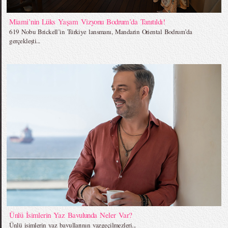
Miami’nin Lüks Yaşam Vizyonu Bodrum’da Tanıtıldı!
619 Nobu Brickell’in Türkiye lansmanı, Mandarin Oriental Bodrum’da
gerçekleşti...
Ünlü İsimlerin Yaz Bavulunda Neler Var?
Ünlü isimlerin yaz bavullarının vazgeçilmezleri...