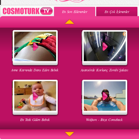
En Son Eklenenler
En Çok İzlenenler
Anne Karnında Dans Eden Bebek
Asansörde Korkunç Zombi Şakası
En Tatlı Gülen Bebek
Wolfson - Ibiza Comeback