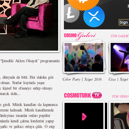
TÜM GALERİ
 “Şimdiki Aklım Olsaydı” programında
l, dünyada da bitti. Her dakika göz
Color Party | Sziget 2016
Ceza | Sziget
 olmaz. Starlar kuytuda yaşar.
k kişisel bir efsaneye sahip olmayı
tarcık dolu...
TÜM VIDEO
 girdi. Müzik kanalları da kapanınca
durumu kalmadı. Müzik kanallarında
dinleyince insanlar onları popüler
rmlarda kendi çalma listelerini yapıp
şarkı ve şarkıcı ortaya çıktı. O esip