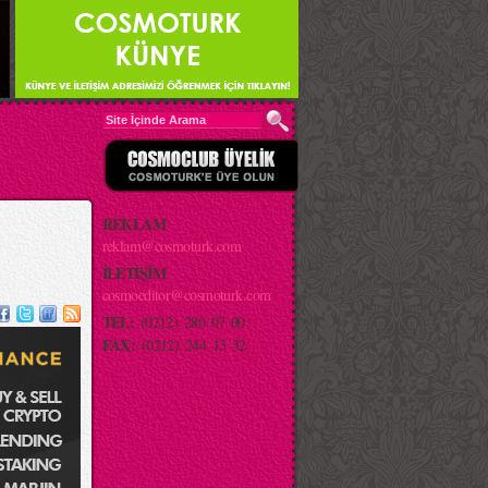
REKLAM
reklam@cosmoturk.com
İLETİŞİM
cosmoeditor@cosmoturk.com
TEL:
(0212) 280 07 00
FAX:
(0212) 244 13 32