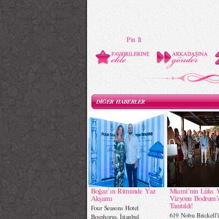
Pin It
DİĞER HABERLER
Boğaz`ın Ritminde Yaz
Miami’nin Lüks 
Akşamı
Vizyonu Bodrum’
Tanıtıldı!
Four Seasons Hotel
619 Nobu Brickell’
Bosphorus, İstanbul