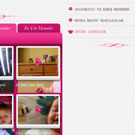
ANAOKULU VE KREŞ REHBERİ
MODA İKONU MAĞAZALAR
nenler
En Çok İzlenenler
DİĞER ADRESLER
ombi
En Tatlı Gülen Bebek
nam
Uykusun Da Gülen Bebek