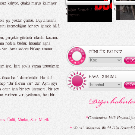
yıtsız kalıyor, çünkü maruz kalmıyor;
Düğün Dernek 2 Sünnet -
Masa Altı Se
Fragman
bir şey yoktur çünkü. Duyulmasını
sını istemediğim her şey içimde hâlâ.
en, gerçekte görünür olanlar kazanır.
ın nedeni budur. İnsanlar aşina
o var. Ama sadece birkaçı tanınır.
GÜNLÜK FALINIZ
im işte. İşini şovla yapan unutulmaz.
HAVA DURUMU
İlk önce ben" demeleridir. Her ünlü
, hep "Bir fikrim var" der. Aynı şeyi
 an onun için bir şey üretmeni, bir şey
ar verirsen ver; yetinmez, hep bir
“
Giambattista Valli Hayranlığı
ras
,
Ünlü
,
Marka
,
Star
,
Müzik
“
“Kaos” ‘Montreal World Film Festival’de