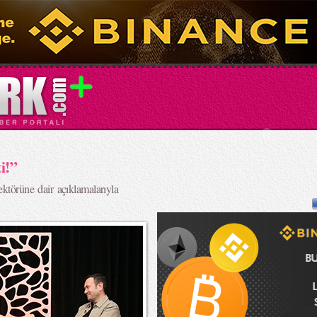
i!”
ektörüne dair açıklamalarıyla