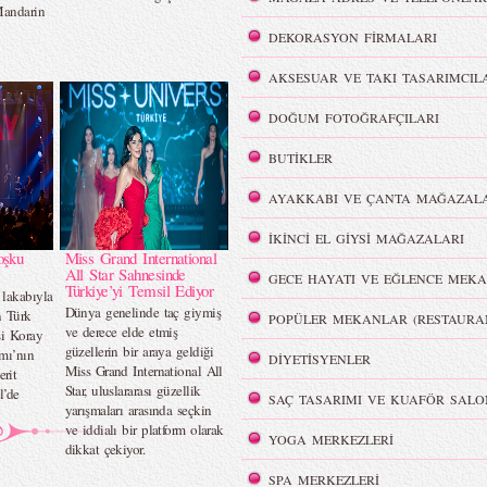
Mandarin
DEKORASYON FİRMALARI
AKSESUAR VE TAKI TASARIMCIL
DOĞUM FOTOĞRAFÇILARI
BUTİKLER
AYAKKABI VE ÇANTA MAĞAZALA
İKİNCİ EL GİYSİ MAĞAZALARI
oşku
Miss Grand International
All Star Sahnesinde
GECE HAYATI VE EĞLENCE MEKA
Türkiye’yi Temsil Ediyor
lakabıyla
Dünya genelinde taç giymiş
n Türk
POPÜLER MEKANLAR (RESTAURA
ve derece elde etmiş
si Koray
güzellerin bir araya geldiği
mı’nın
DİYETİSYENLER
Miss Grand International All
rit
Star, uluslararası güzellik
l’de
SAÇ TASARIMI VE KUAFÖR SALO
yarışmaları arasında seçkin
ve iddialı bir platform olarak
YOGA MERKEZLERİ
dikkat çekiyor.
SPA MERKEZLERİ