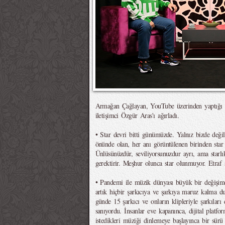
Armağan Çağlayan, YouTube üzerinden yaptığı
iletişimci Özgür Aras'ı ağırladı.
• Star devri bitti günümüzde. Yalnız bizde deği
önünde olan, her anı görüntülenen birinden star
Ünlüsünüzdür, seviliyorsunuzdur ayrı, ama starlı
gerektirir. Meşhur olunca star olunmuyor. Etraf s
• Pandemi ile müzik dünyası büyük bir değişime
artık hiçbir şarkıcıya ve şarkıya maruz kalma 
günde 15 şarkıcı ve onların klipleriyle şarkıları 
sanıyordu. İnsanlar eve kapanınca, dijital platfo
istedikleri müziği dinlemeye başlayınca bir sürü 