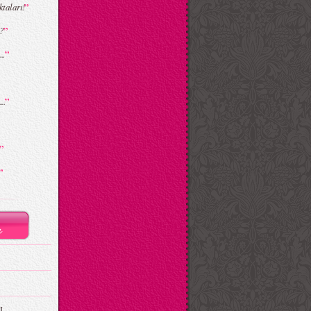
”
taları!
”
?
”
..
”
..
”
”
I