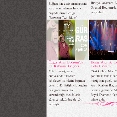
Türkiye lansmanı, 
Boğazı`nın eşsiz manzarasına
Oriental Bodrum’da
karşı konumlanan havuz
gerçekleşti...
başında düzenlediği
"Between Two Blues"
davetiyle yazın en özel
akşamlarından birine ev
sahipliği yaptı.
Özgür Aras Bodrum’da
Koray Avcı ile C
DJ Kabinine Geçiyor
Dolu Bayram
Müzik ve eğlence
“Sesi Gülen Adam” 
dünyasında trendleri
gönüllere taht kura
belirleyen isimlerin başında
müziğinin güçlü se
gelen ünlü iletişimci, bugüne
Avcı, Kurban Bayra
dek gece hayatına
üçüncü gününde Me
kazandırdığı mekânlarla
Royal Diamond Ote
eğlence sektörüne de yön
sahne aldı.
vermişti.