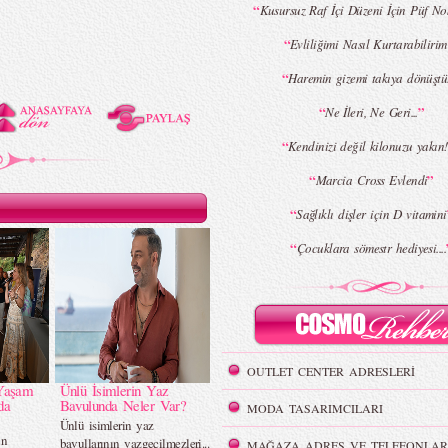
“
Kusursuz Raf İçi Düzeni İçin Püf Nok
“
Evliliğimi Nasıl Kurtarabilirim
“
Haremin gizemi takıya dönüştü.
“
”
Ne İleri, Ne Geri...
“
Kendinizi değil kilonuzu yakın!.
“
”
Marcia Cross Evlendi
“
Sağlıklı dişler için D vitamini
“
Çocuklara sömestr hediyesi....
OUTLET CENTER ADRESLERİ
Yaşam
Ünlü İsimlerin Yaz
da
Bavulunda Neler Var?
MODA TASARIMCILARI
Ünlü isimlerin yaz
in
bavullarının vazgeçilmezleri...
MAĞAZA ADRES VE TELEFONLAR