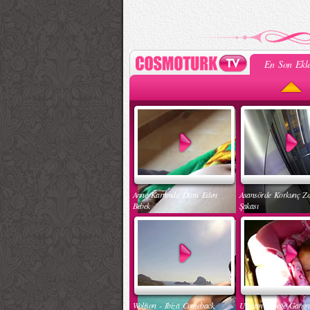
En Son Ekle
Anne Karnında Dans Eden
Asansörde Korkunç Z
Bebek
Şakası
Wolfson - Ibiza Comeback
Uyuyan Bebeğe Gang