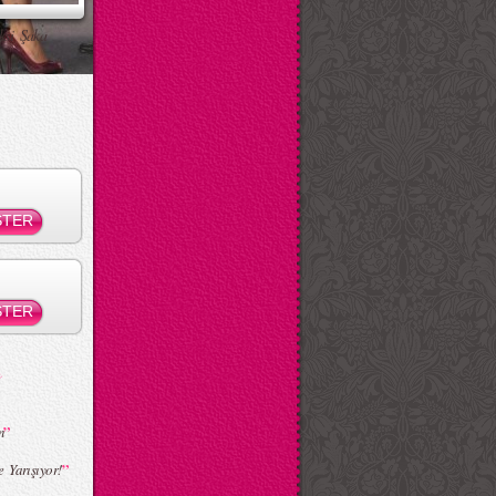
ksi Şaka
”
m
”
 Yarışıyor!