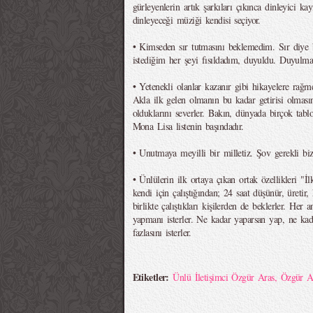
gürleyenlerin artık şarkıları çıkınca dinleyici ka
dinleyeceği müziği kendisi seçiyor.
• Kimseden sır tutmasını beklemedim. Sır diye 
istediğim her şeyi fısıldadım, duyuldu. Duyulma
• Yetenekli olanlar kazanır gibi hikayelere rağm
Akla ilk gelen olmanın bu kadar getirisi olmasın
olduklarını severler. Bakın, dünyada birçok tabl
Mona Lisa listenin başındadır.
• Unutmaya meyilli bir milletiz. Şov gerekli biz
• Ünlülerin ilk ortaya çıkan ortak özellikleri "
kendi için çalıştığından; 24 saat düşünür, üretir
birlikte çalıştıkları kişilerden de beklerler. Her
yapmanı isterler. Ne kadar yaparsan yap, ne kad
fazlasını isterler.
Etiketler:
Ünlü İletişimci Özgür Aras
,
Özgür A