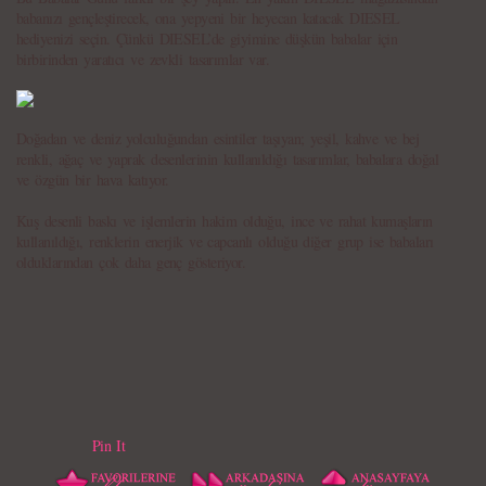
babanızı gençleştirecek, ona yepyeni bir heyecan katacak DIESEL
hediyenizi seçin. Çünkü DIESEL’de giyimine düşkün babalar için
birbirinden yaratıcı ve zevkli tasarımlar var.
Doğadan ve deniz yolculuğundan esintiler taşıyan; yeşil, kahve ve bej
renkli, ağaç ve yaprak desenlerinin kullanıldığı tasarımlar, babalara doğal
ve özgün bir hava katıyor.
Kuş desenli baskı ve işlemlerin hakim olduğu, ince ve rahat kumaşların
kullanıldığı, renklerin enerjik ve capcanlı olduğu diğer grup ise babaları
olduklarından çok daha genç gösteriyor.
Pin It