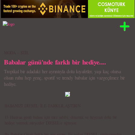
MODA - STİL
Babalar günü'nde farklı bir hediye....
Tropikal bir adadaki her ayrıntıyla dolu kıyafetler, yaşı kaç olursa
olsun ruhu hep genç, sportif ve trendy babalar için vazgeçilmez bir
hediye.
BABANIZI DİESEL İLE FARKLILAŞTIRIN
13 Haziran günü babası için tarz sahibi, dinamik ve heyecan dolu bir
hediye vermek isteyenler DIESEL’e uğruyor.
Bu Babalar Günü farklı bir şey yapın. En yakın DIESEL mağazasından