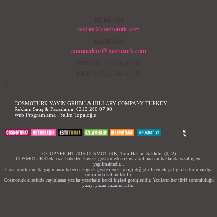
REKLAM
reklam@cosmoturk.com
İLETİŞİM
cosmoeditor@cosmoturk.com
TEL:
(0212) 280 07 00
FAX:
(0212) 244 13 32
-->
COSMOTURK YAYIN GRUBU & HILLARY COMPANY TURKEY
Reklam Satış & Pazarlama:
0212 280 07 00
Web Programlama :
Selim Topaloğlu
© COPYRIGHT 2015 COSMOTURK, Tüm Hakları Saklıdır. (0,22)
COSMOTURK'teki özel haberleri kaynak göstermeden izinsiz kullananlar hakkında yasal işlem
yapılmaktadır...
Cosmoturk.com'da yayınlanan haberler kaynak gösterilerek içeriği değiştirilmemek şartıyla hertürlü medya
ortamında kullanılabilir.
Cosmoturk sitesinde yayınlanan yazılar yazarların kendi kişisel görüşleridir. Yazıların her türlü sorumluluğu
yazıyı yazan yazarına aittir.