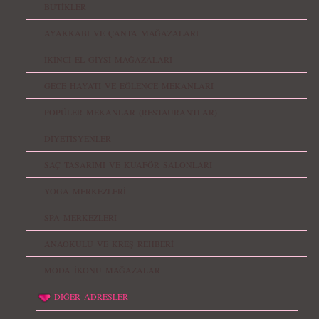
BUTİKLER
AYAKKABI VE ÇANTA MAĞAZALARI
İKİNCİ EL GİYSİ MAĞAZALARI
GECE HAYATI VE EĞLENCE MEKANLARI
POPÜLER MEKANLAR (RESTAURANTLAR)
DİYETİSYENLER
SAÇ TASARIMI VE KUAFÖR SALONLARI
YOGA MERKEZLERİ
SPA MERKEZLERİ
ANAOKULU VE KREŞ REHBERİ
MODA İKONU MAĞAZALAR
DİĞER ADRESLER