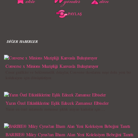
DİĞER HABERLER
Converse x Minions Muzipliği Kanvasla Buluşturuyor
Cesur grafikler ve beklenmedik detaylar, Converse ikonlarını neşe dolu yeni bir
koleksiyon için dönüştürüyor.
Yazın Özel Etkinliklerine Eşlik Edecek Zamansız Elbiseler
Yazın en özel anlarında zamansız şıklık arayan kadınlar için….
BARBIE® Miley Cyrus’tan İlham Alan Yeni Koleksiyon Bebeğini Tanıttı