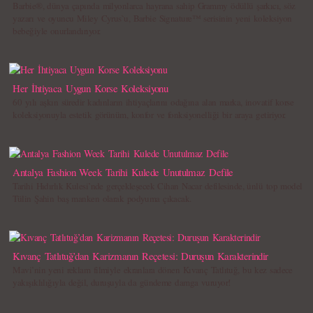
Barbie®, dünya çapında milyonlarca hayrana sahip Grammy ödüllü şarkıcı, söz
yazarı ve oyuncu Miley Cyrus`u, Barbie Signature™ serisinin yeni koleksiyon
bebeğiyle onurlandırıyor.
Her İhtiyaca Uygun Korse Koleksiyonu
60 yılı aşkın süredir kadınların ihtiyaçlarını odağına alan marka, inovatif korse
koleksiyonuyla estetik görünüm, konfor ve fonksiyonelliği bir araya getiriyor.
Antalya Fashion Week Tarihi Kulede Unutulmaz Defile
Tarihi Hıdırlık Kulesi’nde gerçekleşecek Cihan Nacar defilesinde, ünlü top model
Tülin Şahin baş manken olarak podyuma çıkacak.
Kıvanç Tatlıtuğ’dan Karizmanın Reçetesi: Duruşun Karakterindir
Mavi’nin yeni reklam filmiyle ekranlara dönen Kıvanç Tatlıtuğ, bu kez sadece
yakışıklılığıyla değil, duruşuyla da gündeme damga vuruyor!