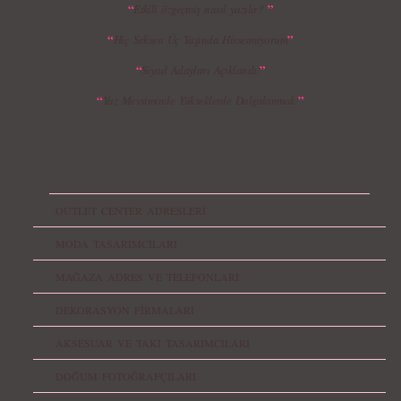
“
”
Etkili özgeçmiş nasıl yazılır?
“
”
Hiç Seksen Üç Yaşında Hissetmiyorum
“
”
Siyad Adayları Açıklandı!
“
”
Yaz Mevsiminde Yükseklerde Dalgalanmak!
OUTLET CENTER ADRESLERİ
MODA TASARIMCILARI
MAĞAZA ADRES VE TELEFONLARI
DEKORASYON FİRMALARI
AKSESUAR VE TAKI TASARIMCILARI
DOĞUM FOTOĞRAFÇILARI