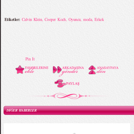
Etiketler:
Calvin Klein
,
Cooper Koch
,
Oyuncu
,
moda
,
Erkek
Pin It
DİĞER HABERLER