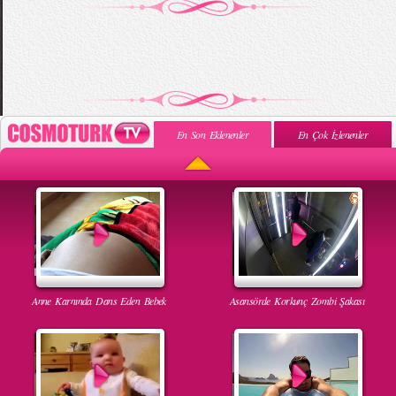
En Son Eklenenler
En Çok İzlenenler
Anne Karnında Dans Eden Bebek
Asansörde Korkunç Zombi Şakası