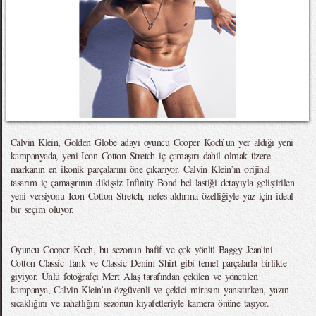
Calvin Klein, Golden Globe adayı oyuncu Cooper Koch’un yer aldığı yeni
kampanyada, yeni Icon Cotton Stretch iç çamaşırı dahil olmak üzere
markanın en ikonik parçalarını öne çıkarıyor. Calvin Klein’ın orijinal
tasarım iç çamaşırının dikişsiz Infinity Bond bel lastiği detayıyla geliştirilen
yeni versiyonu Icon Cotton Stretch, nefes aldırma özelliğiyle yaz için ideal
bir seçim oluyor.
Oyuncu Cooper Koch, bu sezonun hafif ve çok yönlü Baggy Jean'ini
Cotton Classic Tank ve Classic Denim Shirt gibi temel parçalarla birlikte
giyiyor. Ünlü fotoğrafçı Mert Alaş tarafından çekilen ve yönetilen
kampanya, Calvin Klein’ın özgüvenli ve çekici mirasını yansıtırken, yazın
sıcaklığını ve rahatlığını sezonun kıyafetleriyle kamera önüne taşıyor.