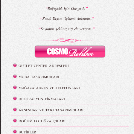
“
”
Bağışıklık İçin Omega-3!
“
”
Kendi Yaşam Öykümü Anlattım...
“
”
Soyunma şekliniz sizi ele veriyor!...
OUTLET CENTER ADRESLERİ
MODA TASARIMCILARI
MAĞAZA ADRES VE TELEFONLARI
DEKORASYON FİRMALARI
AKSESUAR VE TAKI TASARIMCILARI
DOĞUM FOTOĞRAFÇILARI
BUTİKLER