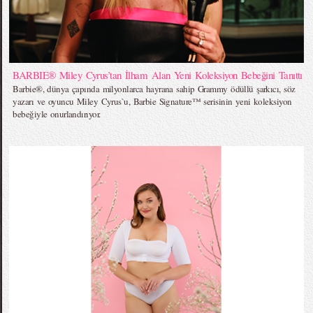
BARBIE® Miley Cyrus’tan İlham Alan Yeni Koleksiyon Bebeğini Tanıttı
Barbie®, dünya çapında milyonlarca hayrana sahip Grammy ödüllü şarkıcı, söz
yazarı ve oyuncu Miley Cyrus`u, Barbie Signature™ serisinin yeni koleksiyon
bebeğiyle onurlandırıyor.