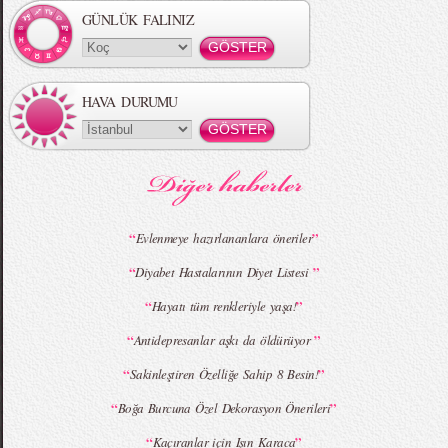
GÜNLÜK FALINIZ
HAVA DURUMU
MBFWI - Gülçin Çengel 2015 Yaz
MBFWI - Zeynep Erdoğan 2015 Yaz
Koleksiyonu
Koleksiyonu
“
”
Evlenmeye hazırlananlara öneriler
“
”
Diyabet Hastalarının Diyet Listesi
MBFWI - Giray Sepin 2015 Yaz Koleksiyonu
MBFWI - Burçe Bekrek 2015 Yaz Koleksiyonu
“
”
Hayatı tüm renkleriyle yaşa!
“
”
Antidepresanlar aşkı da öldürüyor
“
”
Sakinleştiren Özelliğe Sahip 8 Besin!
“
”
Boğa Burcuna Özel Dekorasyon Önerileri
“
”
Kaçıranlar için Işın Karaca