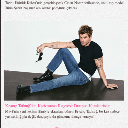
Tarihi Hıdırlık Kulesi’nde gerçekleşecek Cihan Nacar defilesinde, ünlü top model
Tülin Şahin baş manken olarak podyuma çıkacak.
Kıvanç Tatlıtuğ’dan Karizmanın Reçetesi: Duruşun Karakterindir
Mavi’nin yeni reklam filmiyle ekranlara dönen Kıvanç Tatlıtuğ, bu kez sadece
yakışıklılığıyla değil, duruşuyla da gündeme damga vuruyor!