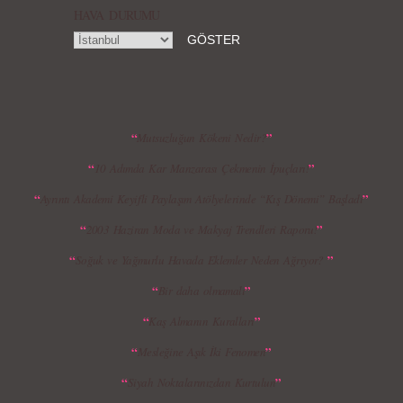
HAVA DURUMU
MBFWI - Gülçin Çengel 2015 Yaz
MBFWI - Zeynep Erdoğan 2015 Yaz
Koleksiyonu
Koleksiyonu
“
”
Mutsuzluğun Kökeni Nedir?
“
”
10 Adımda Kar Manzarası Çekmenin İpuçları!
MBFWI - Giray Sepin 2015 Yaz Koleksiyonu
MBFWI - Burçe Bekrek 2015 Yaz Koleksiyonu
“
”
Ayrıntı Akademi Keyifli Paylaşım Atölyelerinde “Kış Dönemi” Başladı
“
”
2003 Haziran Moda ve Makyaj Trendleri Raporu!
“
”
Soğuk ve Yağmurlu Havada Eklemler Neden Ağrıyor?
“
”
Bir daha olmamalı
“
”
Kaş Almanın Kuralları
“
”
Mesleğine Aşık İki Fenomen
“
”
Siyah Noktalarınızdan Kurtulun