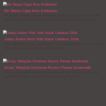
Her İhtiyaca Uygun Korse Koleksiyonu
60 yılı aşkın süredir kadınların ihtiyaçlarını odağına alan marka, inovatif korse
koleksiyonuyla estetik görünüm, konfor ve fonksiyonelliği bir araya getiriyor.
Antalya Fashion Week Tarihi Kulede Unutulmaz Defile
Tarihi Hıdırlık Kulesi’nde gerçekleşecek Cihan Nacar defilesinde, ünlü top model
Tülin Şahin baş manken olarak podyuma çıkacak.
Kıvanç Tatlıtuğ’dan Karizmanın Reçetesi: Duruşun Karakterindir
Mavi’nin yeni reklam filmiyle ekranlara dönen Kıvanç Tatlıtuğ, bu kez sadece
yakışıklılığıyla değil, duruşuyla da gündeme damga vuruyor!