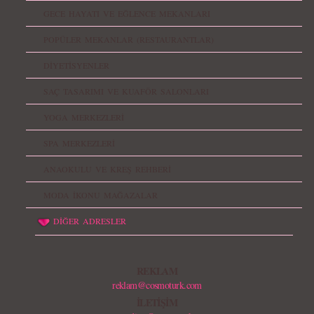
GECE HAYATI VE EĞLENCE MEKANLARI
POPÜLER MEKANLAR (RESTAURANTLAR)
DİYETİSYENLER
SAÇ TASARIMI VE KUAFÖR SALONLARI
YOGA MERKEZLERİ
SPA MERKEZLERİ
ANAOKULU VE KREŞ REHBERİ
MODA İKONU MAĞAZALAR
DİĞER ADRESLER
REKLAM
reklam@cosmoturk.com
İLETİŞİM