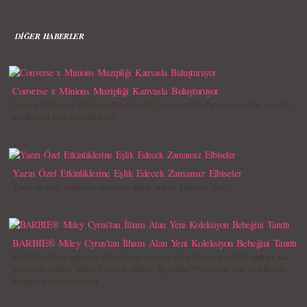
DİĞER HABERLER
Converse x Minions Muzipliği Kanvasla Buluşturuyor
Cesur grafikler ve beklenmedik detaylar, Converse ikonlarını neşe dolu yeni bir
koleksiyon için dönüştürüyor.
Yazın Özel Etkinliklerine Eşlik Edecek Zamansız Elbiseler
Yazın en özel anlarında zamansız şıklık arayan kadınlar için….
BARBIE® Miley Cyrus’tan İlham Alan Yeni Koleksiyon Bebeğini Tanıttı
Barbie®, dünya çapında milyonlarca hayrana sahip Grammy ödüllü şarkıcı, söz
yazarı ve oyuncu Miley Cyrus`u, Barbie Signature™ serisinin yeni koleksiyon
bebeğiyle onurlandırıyor.