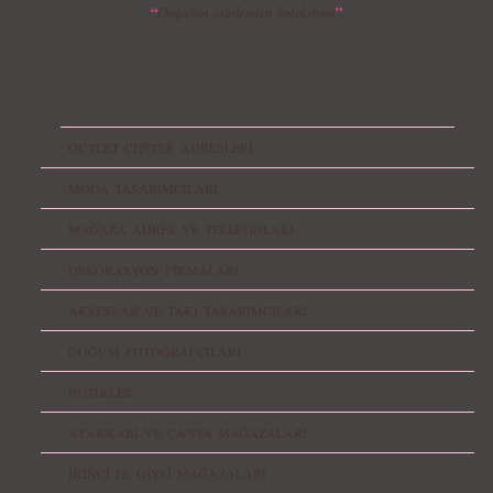
“
”
Doğadan esinlenilen koleksiyon
OUTLET CENTER ADRESLERİ
MODA TASARIMCILARI
MAĞAZA ADRES VE TELEFONLARI
DEKORASYON FİRMALARI
AKSESUAR VE TAKI TASARIMCILARI
DOĞUM FOTOĞRAFÇILARI
BUTİKLER
AYAKKABI VE ÇANTA MAĞAZALARI
İKİNCİ EL GİYSİ MAĞAZALARI