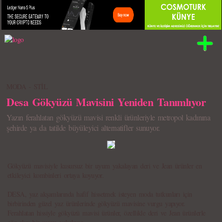
MODA - STİL
Desa Gökyüzü Mavisini Yeniden Tanımlıyor
Yazın ferahlatan gökyüzü mavisi renkli ürünleriyle metropol kadınına
şehirde ya da tatilde büyüleyici alternatifler sunuyor.
Gökyüzü mavisiyle kusursuz bir uyum yakalayan deri ve Jean ürünler en
etkileyici kombinleri ortaya koyuyor.
DESA, yaz akşamlarında hafif hissetmek isteyen moda tutkunları için
birbirinden güzel yaz ürünlerinde gökyüzü mavisine vurgu yapıyor.
Ferahlatan hissiyle gökyüzü mavisi ürünler, özellikle deri ve Jean ürünlerle