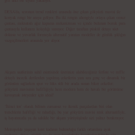
göz alıcı bir uyum yakalıyor.
DESA’da, sezonun trend renkleri arasında öne çıkan gökyüzü mavisi ile
konyak rengi bir araya geliyor. Bu iki rengin ahengiyle ortaya çıkan omuz
çantası, mıknatıslı ağız kapama mekanizması ve içinde bulunan bozuk para
çantasıyla kullanım kolaylığı sunuyor. Diğer taraftan püskül detayı süet
dokusu ve yuvarlak formuyla alternatif yaratan modeller de günlük şıklığın
vazgeçilmezleri arasında yer alıyor.
Akşam saatlerinin sahil esintisinde üzerinize alabileceğiniz ferfore ve ruffle
detaylı incecik derilerden yapılmış ceketlerin yanı sıra genç ve dinamik bir
görünüm sağlarken spor ve lüks stili bir arada sunan biker ceketler;
gökyüzü mavisinin hafifliğiyle hem modern hem de havalı bir görünüme
kavuşmak isteyenler için ideal!
‘İkinci ten’ olarak bilinen zamansız ve ikonik parçalardan biri olan
trenchlerin hafifliği ve rahatlığı, bu yaz gökyüzü mavisi renk alternatifiyle,
iş hayatınızda ya da sahilde bir akşam yürüyüşünde sizi yalnız bırakmıyor.
Metropolde yaşayan kent kadının bulunduğu farklı ortamlara ayak
uyduran, abiye, günlük ya da spor kıyafetlerle kombinlendiğinde göz