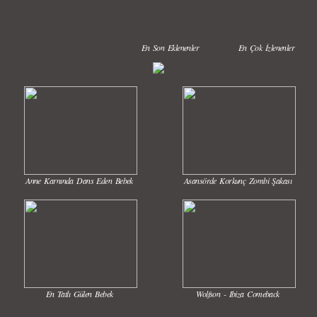
En Son Eklenenler
En Çok İzlenenler
Anne Karnında Dans Eden Bebek
Asansörde Korkunç Zombi Şakası
En Tatlı Gülen Bebek
Wolfson - Ibiza Comeback