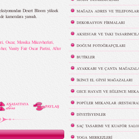
leksiyonundan Desert Bloom yüksek
MAĞAZA ADRES VE TELEFONLAR
nde kameralara yansıdı.
DEKORASYON FİRMALARI
AKSESUAR VE TAKI TASARIMCIL
ri
,
Oscar
,
Messika Mücevherleri
,
DOĞUM FOTOĞRAFÇILARI
vher
,
Vanity Fair Oscar Partisi
,
After
BUTİKLER
AYAKKABI VE ÇANTA MAĞAZALA
İKİNCİ EL GİYSİ MAĞAZALARI
GECE HAYATI VE EĞLENCE MEKA
POPÜLER MEKANLAR (RESTAURA
DİYETİSYENLER
SAÇ TASARIMI VE KUAFÖR SALO
YOGA MERKEZLERİ