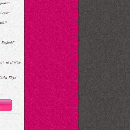
”
lattı!
”
uluyor
”
rdı!
”
 Başladı!
isi" ni IFW`de
arka Elçisi