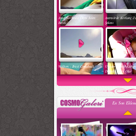
Anne Karnında Dans Eden
Asansörde Korkunç Z
Bebek
Şakası
Wolfson - Ibiza Comeback
Uyuyan Bebeğe Gang
Dinletilirse Ne Olur
En Son Eklene
Kadınlar Dırdıra Kaç Yaşında
Güzel Hatun Kullanar
Başlar
Evsizlere Yardım Etme