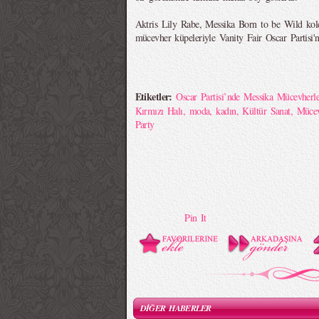
Aktris Lily Rabe, Messika Born to be Wild ko
mücevher küpeleriyle Vanity Fair Oscar Partisi'
Etiketler:
Oscar Partisi’nde Messika Mücevherle
Kırmızı Halı
,
moda
,
kadın
,
Kültür Sanat
,
Müce
Party
Pin It
DİĞER HABERLER