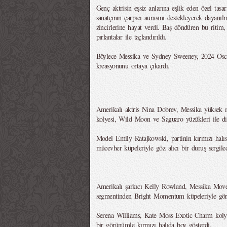
Genç aktrisin eşsiz anlarına eşlik eden özel tasa
sanatçının çarpıcı aurasını destekleyerek dayanıl
zincirlerine hayat verdi. Baş döndüren bu ritim
pırlantalar ile taçlandırıldı.
Böylece Messika ve Sydney Sweeney, 2024 Oscar 
kreasyonunu ortaya çıkardı.
Amerikalı aktris Nina Dobrev, Messika yüksek m
kolyesi, Wild Moon ve Saguaro yüzükleri ile dik
Model Emily Ratajkowski, partinin kırmızı hal
mücevher küpeleriyle göz alıcı bir duruş sergiled
Amerikalı şarkıcı Kelly Rowland, Messika Mov
segmentinden Bright Momentum küpeleriyle gö
Serena Williams, Kate Moss Exotic Charm kolye
bir görünümle kırmızı halıda boy gösterdi.