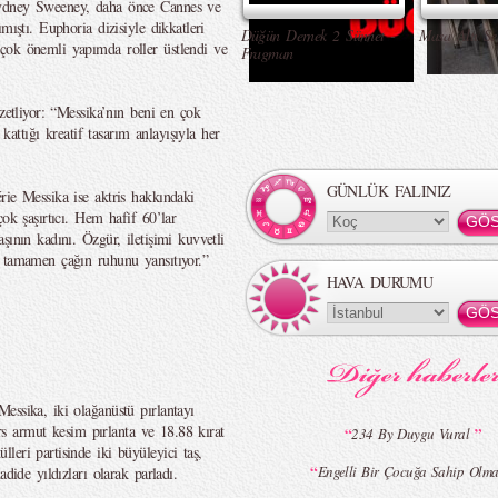
Sydney Sweeney, daha önce Cannes ve
mıştı. Euphoria dizisiyle dikkatleri
Düğün Dernek 2 Sünnet -
Masa Altı Se
çok önemli yapımda roller üstlendi ve
Fragman
özetliyor: “Messika’nın beni en çok
 kattığı kreatif tasarım anlayışıyla her
GÜNLÜK FALINIZ
rie Messika ise aktris hakkındaki
çok şaşırtıcı. Hem hafif 60’lar
şının kadını. Özgür, iletişimi kuvvetli
, tamamen çağın ruhunu yansıtıyor.”
HAVA DURUMU
essika, iki olağanüstü pırlantayı
ters armut kesim pırlanta ve 18.88 kırat
“
”
234 By Duygu Vural
eri partisinde iki büyüleyici taş,
“
Engelli Bir Çocuğa Sahip Olma
dide yıldızları olarak parladı.