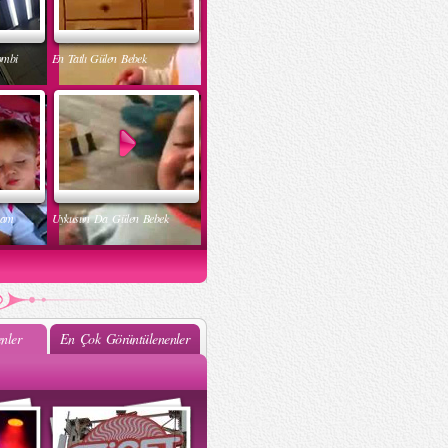
ombi
En Tatlı Gülen Bebek
nam
Uykusun Da Gülen Bebek
nler
En Çok Görüntülenenler
ak
Muhteşem Bebek Dansı
k