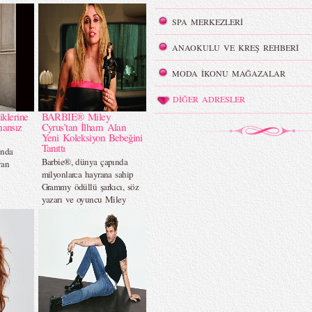
SPA MERKEZLERİ
ANAOKULU VE KREŞ REHBERİ
MODA İKONU MAĞAZALAR
DİĞER ADRESLER
iklerine
BARBIE® Miley
mansız
Cyrus’tan İlham Alan
Yeni Koleksiyon Bebeğini
Tanıttı
ında
Barbie®, dünya çapında
yan
milyonlarca hayrana sahip
Grammy ödüllü şarkıcı, söz
yazarı ve oyuncu Miley
Cyrus`u, Barbie Signature™
serisinin yeni koleksiyon
bebeğiyle onurlandırıyor.