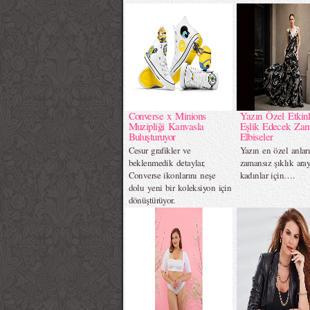
Converse x Minions
Yazın Özel Etkinl
Muzipliği Kanvasla
Eşlik Edecek Za
Buluşturuyor
Elbiseler
Cesur grafikler ve
Yazın en özel anlar
beklenmedik detaylar,
zamansız şıklık ara
Converse ikonlarını neşe
kadınlar için….
dolu yeni bir koleksiyon için
dönüştürüyor.