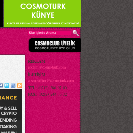
REKLAM
reklam@cosmoturk.com
İLETİŞİM
cosmoeditor@cosmoturk.com
TEL:
(0212) 280 07 00
FAX:
(0212) 244 13 32