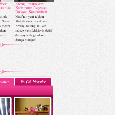
Week
Kıvanç Tatlıtuğ’dan
utulmaz
Karizmanın Reçetesi:
Duruşun Karakterindir
si’nde
Mavi’nin yeni reklam
n Nacar
filmiyle ekranlara dönen
op model
Kıvanç Tatlıtuğ, bu kez
nken
sadece yakışıklılığıyla değil,
acak.
duruşuyla da gündeme
damga vuruyor!
nenler
En Çok İzlenenler