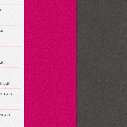
I
ARI
RI
NLARI
NTLAR)
NLARI