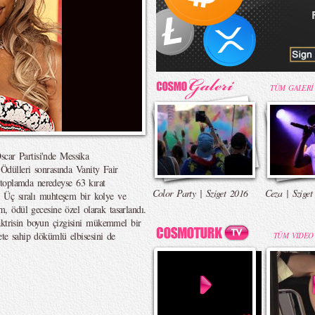
TÜM GALERİ
car Partisi'nde Messika
r Ödülleri sonrasında Vanity Fair
toplamda neredeyse 63 kırat
Color Party | Sziget 2016
Ceza | Sziget
i. Üç sıralı muhteşem bir kolye ve
ım, ödül gecesine özel olarak tasarlandı.
aktrisin boyun çizgisini mükemmel bir
üete sahip dökümlü elbisesini de
TÜM VIDEO