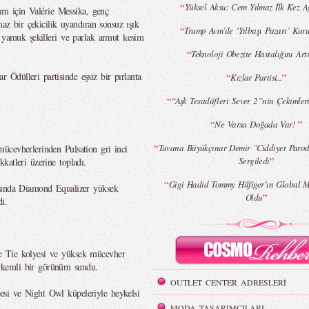
“
Yüksel Aksu: Cem Yılmaz İlk Kez Ağ
rım için Valérie Messika, genç
maz bir çekicilik uyandıran sonsuz ışık
“
Trump Avm’de ‘Yılbaşı Pazarı’ Kur
, yamuk şekilleri ve parlak armut kesim
“
Teknoloji Obezite Hastalığını Artı
Ödülleri partisinde eşsiz bir pırlanta
“
”
Kızlar Partisi...
“
“Aşk Tesadüfleri Sever 2”nin Çekimleri
“
”
Ne Varsa Doğada Var!
“
Tuvana Büyükçınar Demir "Ciddiyet Parod
ücevherlerinden Pulsation gri inci
”
Sergiledi
katleri üzerine topladı.
“
Gigi Hadid Tommy Hilfiger’ın Global M
ısında Diamond Equalizer yüksek
”
Oldu
i.
e Tie kolyesi ve yüksek mücevher
rkemli bir görünüm sundu.
OUTLET CENTER ADRESLERİ
si ve Night Owl küpeleriyle heykelsi
MODA TASARIMCILARI