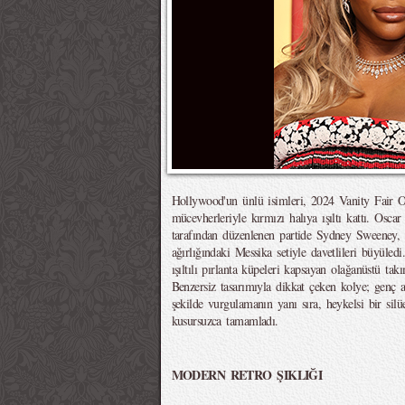
Hollywood'un ünlü isimleri, 2024 Vanity Fair Os
mücevherleriyle kırmızı halıya ışıltı kattı. Osca
tarafından düzenlenen partide Sydney Sweeney, 
ağırlığındaki Messika setiyle davetlileri büyüled
ışıltılı pırlanta küpeleri kapsayan olağanüstü tak
Benzersiz tasarımıyla dikkat çeken kolye; genç 
şekilde vurgulamanın yanı sıra, heykelsi bir sil
kusursuzca tamamladı.
MODERN RETRO ŞIKLIĞI