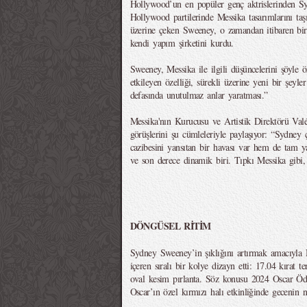
Hollywood’un en popüler genç aktrislerinden 
Hollywood partilerinde Messika tasarımlarını taşı
üzerine çeken Sweeney, o zamandan itibaren bir
kendi yapım şirketini kurdu.
Sweeney, Messika ile ilgili düşüncelerini şöyle 
etkileyen özelliği, sürekli üzerine yeni bir şeyler
defasında unutulmaz anlar yaratması.”
Messika'nın Kurucusu ve Artistik Direktörü Valé
görüşlerini şu cümleleriyle paylaşıyor: “Sydney 
cazibesini yansıtan bir havası var hem de tam ya
ve son derece dinamik biri. Tıpkı Messika gibi
DÖNGÜSEL RİTİM
Sydney Sweeney’in şıklığını artırmak amacıyla M
içeren sıralı bir kolye dizayn etti: 17.04 kırat 
oval kesim pırlanta. Söz konusu 2024 Oscar Ödüll
Oscar’ın özel kırmızı halı etkinliğinde gecenin na