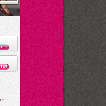
ksi Şaka
”
k!