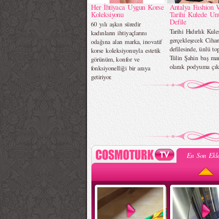
Her İhtiyaca Uygun Korse
Antalya Fashion 
Koleksiyonu
Tarihi Kulede Un
Defile
60 yılı aşkın süredir
Tarihi Hıdırlık Kule
kadınların ihtiyaçlarını
gerçekleşecek Ciha
odağına alan marka, inovatif
defilesinde, ünlü t
korse koleksiyonuyla estetik
Tülin Şahin baş ma
görünüm, konfor ve
olarak podyuma çık
fonksiyonelliği bir araya
getiriyor.
En Son Ekle