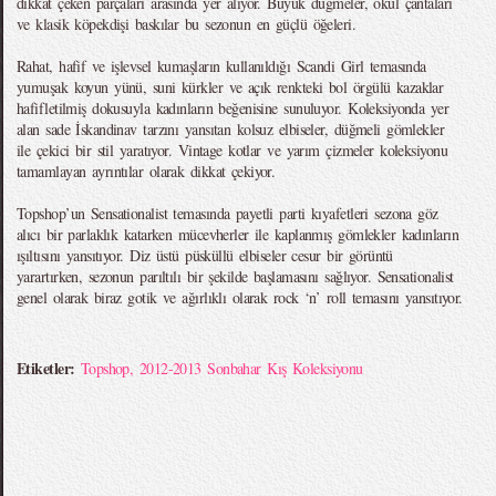
dikkat çeken parçaları arasında yer alıyor. Büyük düğmeler, okul çantaları
ve klasik köpekdişi baskılar bu sezonun en güçlü öğeleri.
Rahat, hafif ve işlevsel kumaşların kullanıldığı Scandi Girl temasında
yumuşak koyun yünü, suni kürkler ve açık renkteki bol örgülü kazaklar
hafifletilmiş dokusuyla kadınların beğenisine sunuluyor. Koleksiyonda yer
alan sade İskandinav tarzını yansıtan kolsuz elbiseler, düğmeli gömlekler
ile çekici bir stil yaratıyor. Vintage kotlar ve yarım çizmeler koleksiyonu
tamamlayan ayrıntılar olarak dikkat çekiyor.
Topshop’un Sensationalist temasında payetli parti kıyafetleri sezona göz
alıcı bir parlaklık katarken mücevherler ile kaplanmış gömlekler kadınların
ışıltısını yansıtıyor. Diz üstü püsküllü elbiseler cesur bir görüntü
yarartırken, sezonun parıltılı bir şekilde başlamasını sağlıyor. Sensationalist
genel olarak biraz gotik ve ağırlıklı olarak rock ‘n’ roll temasını yansıtıyor.
Etiketler:
Topshop
,
2012-2013 Sonbahar Kış Koleksiyonu