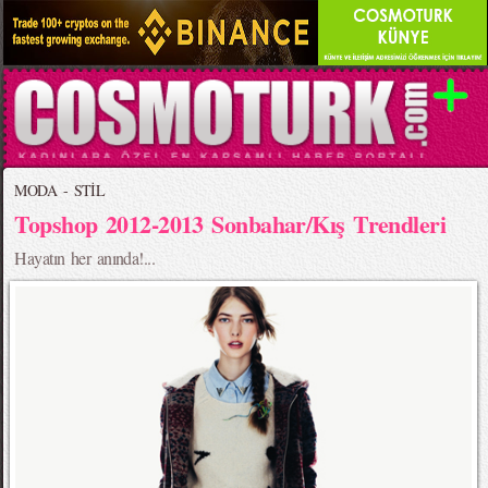
MODA - STİL
Topshop 2012-2013 Sonbahar/Kış Trendleri
Hayatın her anında!...