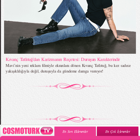
Kıvanç Tatlıtuğ’dan Karizmanın Reçetesi: Duruşun Karakterindir
Mavi’nin yeni reklam filmiyle ekranlara dönen Kıvanç Tatlıtuğ, bu kez sadece
yakışıklılığıyla değil, duruşuyla da gündeme damga vuruyor!
En Son Eklenenler
En Çok İzlenenler