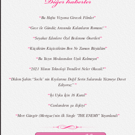
“
”
Bu Hafta Vizyona Girecek Filmler
“
”
Gece ile Gündüz Arasında Kalanların Romanı!
MBFWI - Giray Sepin 2015 Yaz Koleksiyonu
MBFWI - Burçe Bekrek 2015 Yaz Koleksiyonu
“
”
Seyahat Edenlere Özel Beslenme Önerileri
“
”
Küçüktüm Küçücüktüm Ben Ne Zaman Büyüdüm
“
”
Bu Yazın Modasından Uzak Kalmayın
“
”
2021 Yılının Teknoloji Trendleri Neler Olacak?
“
Dîdem Şahin:“Sochi’ nin Kıyılarına Değil Serin Sularında Yüzmeye Davet
”
Ediyoruz”
“
”
İyi Uyku İçin 16 Kural
“
”
Canlandırın şu ilişkiyi
“
”
Mert Güngör (Mertgue)`nin ilk Single "THE ENEMY" Yayımlandı