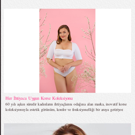
Her İhtiyaca Uygun Korse Koleksiyonu
60 yılı aşkın süredir kadınların ihtiyaçlarını odağına alan marka, inovatif korse
koleksiyonuyla estetik görünüm, konfor ve fonksiyonelliği bir araya getiriyor.