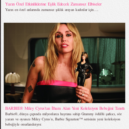
Yazın Özel Etkinliklerine Eşlik Edecek Zamansız Elbiseler
Yazın en özel anlarında zamansız şıklık arayan kadınlar için….
BARBIE® Miley Cyrus’tan İlham Alan Yeni Koleksiyon Bebeğini Tanıttı
Barbie®, dünya çapında milyonlarca hayrana sahip Grammy ödüllü şarkıcı, söz
yazarı ve oyuncu Miley Cyrus`u, Barbie Signature™ serisinin yeni koleksiyon
bebeğiyle onurlandırıyor.