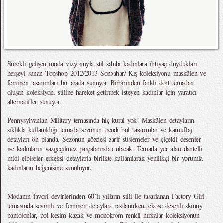
Sürekli gelişen moda vizyonuyla stil sahibi kadınlara ihtiyaç duydukları
herşeyi sunan Topshop 2012/2013 Sonbahar/ Kış koleksiyonu maskülen ve
feminen tasarımları bir arada sunuyor. Birbirinden farklı dört temadan
oluşan koleksiyon, stiline hareket getirmek isteyen kadınlar için yaratıcı
alternatifler sunuyor.
Pennysylvanian Military temasında hiç kural yok! Maskülen detayların
sıklıkla kullanıldığı temada sezonun trendi bol tasarımlar ve kamuflaj
detayları ön planda. Sezonun gözdesi zarif süslemeler ve çiçekli desenler
ise kadınların vazgeçilmez parçalarından olacak. Temada yer alan dantelli
midi elbiseler erkeksi detaylarla birlikte kullanılarak yenilikçi bir yorumla
kadınların beğenisine sunuluyor.
Modanın favori devirlerinden 60’lı yılların stili ile tasarlanan Factory Girl
temasında sevimli ve feminen detaylara rastlanırken, ekose desenli skinny
pantolonlar, bol kesim kazak ve monokrom renkli hırkalar koleksiyonun