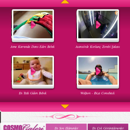
Anne Karnında Dans Eden Bebek
Asansörde Korkunç Zombi Şakası
En Tatlı Gülen Bebek
Wolfson - Ibiza Comeback
En Son Eklenenler
En Çok Görüntülenenler