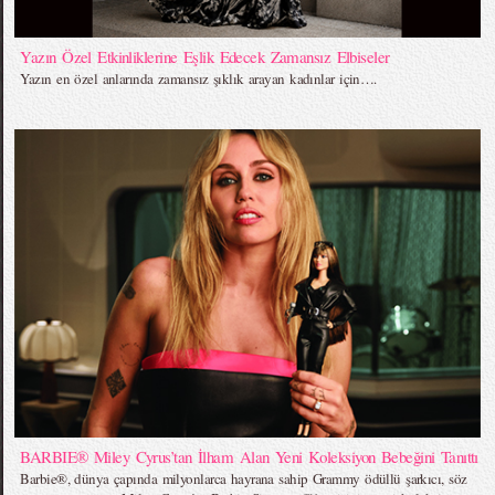
Yazın Özel Etkinliklerine Eşlik Edecek Zamansız Elbiseler
Yazın en özel anlarında zamansız şıklık arayan kadınlar için….
BARBIE® Miley Cyrus’tan İlham Alan Yeni Koleksiyon Bebeğini Tanıttı
Barbie®, dünya çapında milyonlarca hayrana sahip Grammy ödüllü şarkıcı, söz