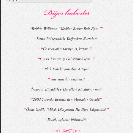
MBFWI - Gülçin Çengel 2015 Yaz
MBFWI - Zeynep Erdoğan 2015 Yaz
Koleksiyonu
Koleksiyonu
“
”
Robbie Williams: “Kediler Benim Ruh Eşim ”
“
”
Karın Bölgesindeki Yağlardan Kurtulun
MBFWI - Giray Sepin 2015 Yaz Koleksiyonu
MBFWI - Burçe Bekrek 2015 Yaz Koleksiyonu
“
”
Cosmoturk'ü tavsiye et, kazan...
“
”
Cinsel Enerjinizi Geliştirmek İçin…
“
”
Plak Koleksiyonerliği Artıyor
“
”
Yine sancılar başladı.
“
”
İnsanlar Büyüdükçe Hayalleri Küçülüyor mu?
“
”
2003 Yazında Beymen'den Markalar Geçidi!
“
”
Ömür Gedik: ‘Müzik Dünyasına Pat Diye Düşmedim!’
“
”
Bebek, aşkınızı bitirmesin