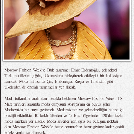
Moscow Fashion Week’te Türk tasarımcı Emre Erdemoğlu, geleneksel
Türk motiflerini çağdaş dokunuşlarla birleştirerek etkileyici bir koleksiyon
sunacak. Moda haftasında Çin, Endonezya, Rusya ve Hindistan gibi
ülkelerden de önemli tasarımcılar yer alacak.
Moda tutkunları tarafından merakla beklenen Moscow Fashion Week, 1-8
Mart tarihleri arasında moda dünyasını Avrupa’nın en büyük şehri
Moskova’da bir araya getirecek. Modernizmin ve gelenekselliğin buluştuğu
prestijli etkinlikte, 10 farklı ülkeden ve 45 Rus bölgesinden 120’den fazla
moda markası yer alacak. Moda severler için eşsiz bir buluşma noktası
olan Moscow Fashion Week’te haute couture'dan hazır giyime kadar çeşitli
koleksiyonlar sergilenecek.