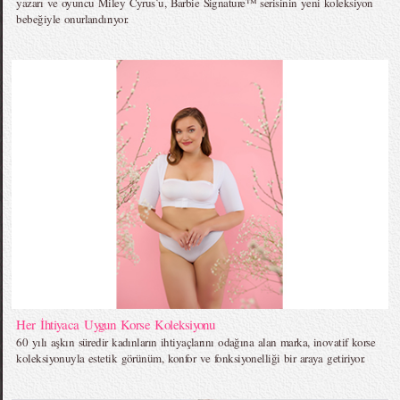
yazarı ve oyuncu Miley Cyrus`u, Barbie Signature™ serisinin yeni koleksiyon
bebeğiyle onurlandırıyor.
Her İhtiyaca Uygun Korse Koleksiyonu
60 yılı aşkın süredir kadınların ihtiyaçlarını odağına alan marka, inovatif korse
koleksiyonuyla estetik görünüm, konfor ve fonksiyonelliği bir araya getiriyor.