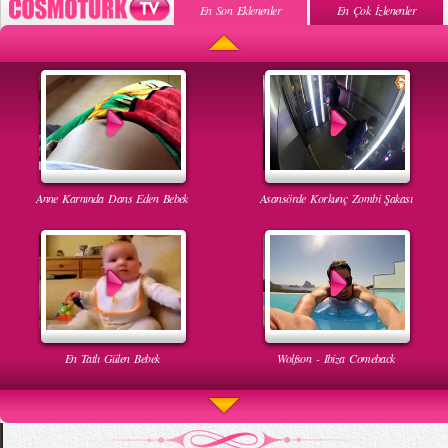
En Son Eklenenler
En Çok İzlenenler
Anne Karnında Dans Eden Bebek
Asansörde Korkunç Zombi Şakası
En Tatlı Gülen Bebek
Wolfson - Ibiza Comeback