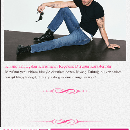
Kıvanç Tatlıtuğ’dan Karizmanın Reçetesi: Duruşun Karakterindir
Mavi’nin yeni reklam filmiyle ekranlara dönen Kıvanç Tatlıtuğ, bu kez sadece
yakışıklılığıyla değil, duruşuyla da gündeme damga vuruyor!