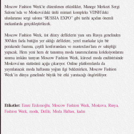
Moscow Fashion Week’te düzenlenen etkinlikler, Manege Merkezi Sergi
Salonu’nda ve Moskova’daki ünlü mimari kompleks VDNH’deki
uluslararası sergi salonu “RUSSIA EXPO” gibi tarihi açıdan önemli
mekanlarda gerçekleştirilecek.
Moscow Fashion Week, üst düzey defilelerin yanı sıra Rusya genelinden
300'den fazla butiğin yer aldığı defilelere, yerel markalar için bir
perakende fuarına, çeşitli konferanslara ve masterclass’lara ev sahipliği
yapacak. Hem yeni hem de tanınmış moda tasarımcılarına koleksiyonlarını
sunma imkânı tanıyan Moscow Fashion Week, küresel moda endüstrisinde
Moskova’nın statüsünü açığa çıkarıyor. Online platformlarda da
yayınlanacak moda haftasına yoğun ilgi beklenirken, Moscow Fashion
Week’in dünya genelinde büyük bir etki yaratacağı öngörülüyor.
Etiketler:
Emre Erdemoğlu
,
Moscow Fashion Week
,
Moskova
,
Rusya
,
Fashion Week
,
moda
,
Defile
,
Moda Haftası
,
kadın