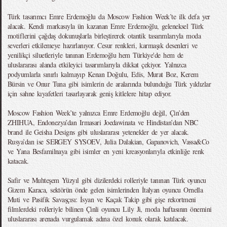
Türk tasarımcı Emre Erdemoğlu da Moscow Fashion Week’te ilk defa yer
alacak. Kendi markasıyla ün kazanan Emre Erdemoğlu, geleneksel Türk
motiflerini çağdaş dokunuşlarla birleştirerek otantik tasarımlarıyla moda
severleri etkilemeye hazırlanıyor. Cesur renkleri, karmaşık desenleri ve
yenilikçi siluetleriyle tanınan Erdemoğlu hem Türkiye'de hem de
uluslararası alanda etkileyici tasarımlarıyla dikkat çekiyor. Yalnızca
podyumlarla sınırlı kalmayıp Kenan Doğulu, Edis, Murat Boz, Kerem
Bürsin ve Onur Tuna gibi isimlerin de aralarında bulunduğu Türk yıldızlar
için sahne kıyafetleri tasarlayarak geniş kitlelere hitap ediyor.
Moscow Fashion Week’te yalnızca Emre Erdemoğlu değil, Çin’den
ZHIHUA, Endonezya’dan Irmasari Joedawinata ve Hindistan’dan NBC
brand ile Geisha Designs gibi uluslararası yetenekler de yer alacak.
Rusya’dan ise SERGEY SYSOEV, Julia Dalakian, Gapanovich, Vassa&Co
ve Yana Besfamilnaya gibi isimler en yeni kreasyonlarıyla etkinliğe renk
katacak.
Safir ve Muhteşem Yüzyıl gibi dizilerdeki rolleriyle tanınan Türk oyuncu
Gizem Karaca, sektörün önde gelen isimlerinden İtalyan oyuncu Ornella
Muti ve Pasifik Savaşçısı: İsyan ve Kaçak Takip gibi gişe rekortmeni
filmlerdeki rolleriyle bilinen Çinli oyuncu Lily Ji, moda haftasının önemini
uluslararası arenada vurgulamak adına özel konuk olarak katılacak.