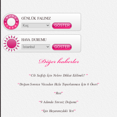
Örgü Saç Modelleri
MBFWI - Hakan Akkaya 2015 Yaz
Koleksiyonu
GÜNLÜK FALINIZ
HAVA DURUMU
MBFWI - Gülçin Çengel 2015 Yaz
MBFWI - Zeynep Erdoğan 2015 Yaz
Koleksiyonu
Koleksiyonu
“
”
Cilt Sağlığı İçin Nelere Dikkat Edilmeli?
“
”
Doğum Sonrası Vücudun Hızla Toparlanması İçin 6 Öneri
MBFWI - Giray Sepin 2015 Yaz Koleksiyonu
MBFWI - Burçe Bekrek 2015 Yaz Koleksiyonu
“
”
Rest
“
”
9 Adımda Stressiz Doğuma
“
”
İşin Hayatımızdaki Yeri