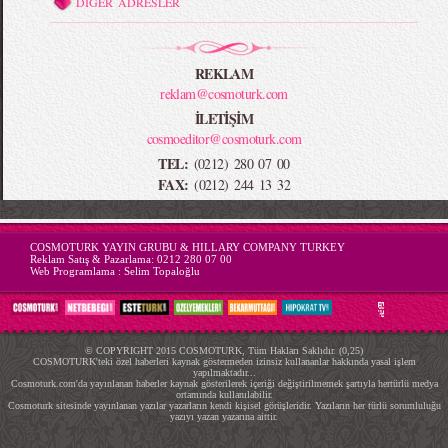
DİĞER ADRESLER
REKLAM
reklam@cosmoturk.com
İLETİŞİM
cosmoeditor@cosmoturk.com
TEL:
(0212) 280 07 00
FAX:
(0212) 244 13 32
-->
COSMOTURK YAYIN GRUBU & HILLARY COMPANY TURKEY
Reklam Satış & Pazarlama:
0212 280 07 00
Web Programlama :
Selim Topaloğlu
© COPYRIGHT 2015 COSMOTURK, Tüm Hakları Saklıdır. (0,25)
COSMOTURK'teki özel haberleri kaynak göstermeden izinsiz kullananlar hakkında yasal işlem
yapılmaktadır...
Cosmoturk.com'da yayınlanan haberler kaynak gösterilerek içeriği değiştirilmemek şartıyla hertürlü medya
ortamında kullanılabilir.
Cosmoturk sitesinde yayınlanan yazılar yazarların kendi kişisel görüşleridir. Yazıların her türlü sorumluluğu
yazıyı yazan yazarına aittir.