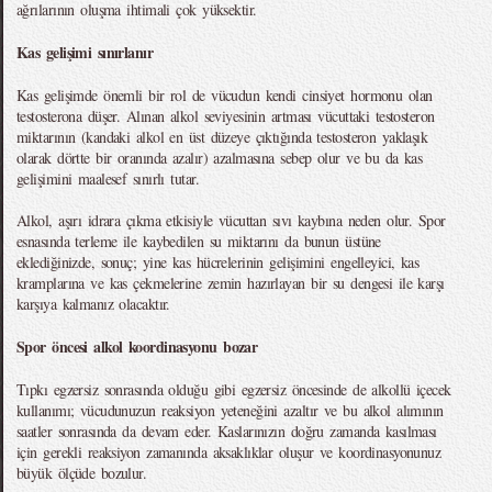
ağrılarının oluşma ihtimali çok yüksektir.
Kas gelişimi sınırlanır
Kas gelişimde önemli bir rol de vücudun kendi cinsiyet hormonu olan
testosterona düşer. Alınan alkol seviyesinin artması vücuttaki testosteron
miktarının (kandaki alkol en üst düzeye çıktığında testosteron yaklaşık
olarak dörtte bir oranında azalır) azalmasına sebep olur ve bu da kas
gelişimini maalesef sınırlı tutar.
Alkol, aşırı idrara çıkma etkisiyle vücuttan sıvı kaybına neden olur. Spor
esnasında terleme ile kaybedilen su miktarını da bunun üstüne
eklediğinizde, sonuç; yine kas hücrelerinin gelişimini engelleyici, kas
kramplarına ve kas çekmelerine zemin hazırlayan bir su dengesi ile karşı
karşıya kalmanız olacaktır.
Spor öncesi alkol koordinasyonu bozar
Tıpkı egzersiz sonrasında olduğu gibi egzersiz öncesinde de alkollü içecek
kullanımı; vücudunuzun reaksiyon yeteneğini azaltır ve bu alkol alımının
saatler sonrasında da devam eder. Kaslarınızın doğru zamanda kasılması
için gerekli reaksiyon zamanında aksaklıklar oluşur ve koordinasyonunuz
büyük ölçüde bozulur.