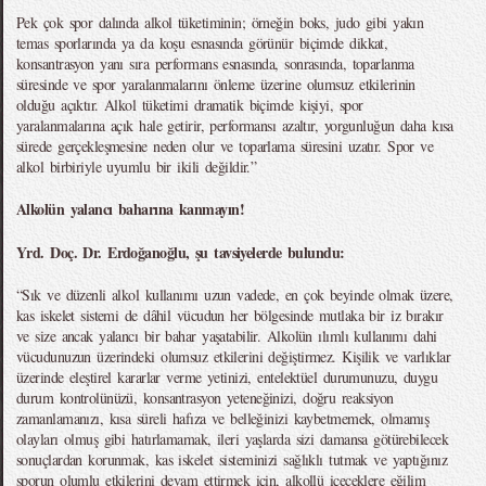
Pek çok spor dalında alkol tüketiminin; örneğin boks, judo gibi yakın
temas sporlarında ya da koşu esnasında görünür biçimde dikkat,
konsantrasyon yanı sıra performans esnasında, sonrasında, toparlanma
süresinde ve spor yaralanmalarını önleme üzerine olumsuz etkilerinin
olduğu açıktır. Alkol tüketimi dramatik biçimde kişiyi, spor
yaralanmalarına açık hale getirir, performansı azaltır, yorgunluğun daha kısa
sürede gerçekleşmesine neden olur ve toparlama süresini uzatır. Spor ve
alkol birbiriyle uyumlu bir ikili değildir.”
Alkolün yalancı baharına kanmayın!
Yrd. Doç. Dr. Erdoğanoğlu, şu tavsiyelerde bulundu:
“Sık ve düzenli alkol kullanımı uzun vadede, en çok beyinde olmak üzere,
kas iskelet sistemi de dâhil vücudun her bölgesinde mutlaka bir iz bırakır
ve size ancak yalancı bir bahar yaşatabilir. Alkolün ılımlı kullanımı dahi
vücudunuzun üzerindeki olumsuz etkilerini değiştirmez. Kişilik ve varlıklar
üzerinde eleştirel kararlar verme yetinizi, entelektüel durumunuzu, duygu
durum kontrolünüzü, konsantrasyon yeteneğinizi, doğru reaksiyon
zamanlamanızı, kısa süreli hafıza ve belleğinizi kaybetmemek, olmamış
olayları olmuş gibi hatırlamamak, ileri yaşlarda sizi damansa götürebilecek
sonuçlardan korunmak, kas iskelet sisteminizi sağlıklı tutmak ve yaptığınız
sporun olumlu etkilerini devam ettirmek için, alkollü içeceklere eğilim