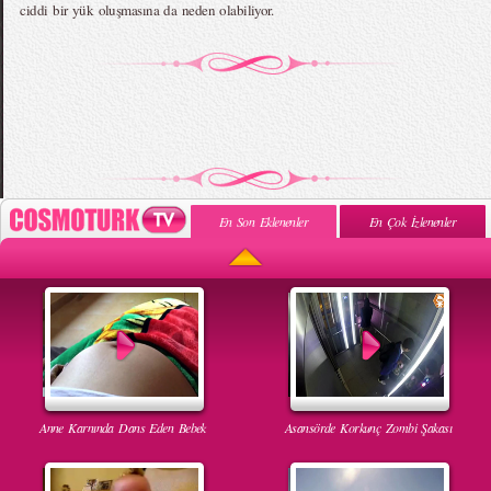
ciddi bir yük oluşmasına da neden olabiliyor.
En Son Eklenenler
En Çok İzlenenler
Anne Karnında Dans Eden Bebek
Asansörde Korkunç Zombi Şakası