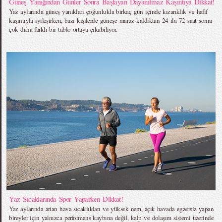
Güneş Yanığından Günler Sonra Başlayan Dayanılmaz Kaşıntıya Dikkat!
Yaz aylarında güneş yanıkları çoğunlukla birkaç gün içinde kızarıklık ve hafif
kaşıntıyla iyileşirken, bazı kişilerde güneşe maruz kaldıktan 24 ila 72 saat sonra
çok daha farklı bir tablo ortaya çıkabiliyor.
Yaz Sıcaklarında Spor Yaparken Dikkat!
Yaz aylarında artan hava sıcaklıkları ve yüksek nem, açık havada egzersiz yapan
bireyler için yalnızca performans kaybına değil, kalp ve dolaşım sistemi üzerinde