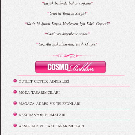
“
”
Büyük bedende bahar coşkusu
“
”
Urart’ta Tasarım Sergisi
“
”
Karlı 14 Şubat Kayak Merkezleri İçin Kârlı Geçecek
“
”
Gardırop düzenleme sanatı
“
”
Göz Altı Şişkinlikleriniz Tarih Oluyor!
OUTLET CENTER ADRESLERİ
MODA TASARIMCILARI
MAĞAZA ADRES VE TELEFONLARI
DEKORASYON FİRMALARI
AKSESUAR VE TAKI TASARIMCILARI