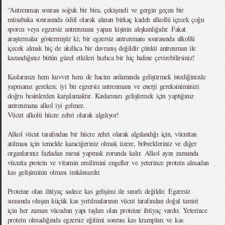
“Antrenman sonrası soğuk bir bira, çekişmeli ve gergin geçen bir
müsabaka sonrasında ödül olarak alınan birkaç kadeh alkollü içecek çoğu
sporcu veya egzersiz antrenmanı yapan kişinin alışkanlığıdır. Fakat
araştırmalar göstermiştir ki; bir egzersiz antrenmanı sonrasında alkollü
içecek almak hiç de akıllıca bir davranış değildir çünkü antrenman ile
kazandığınız bütün güzel etkileri hızlıca bir hiç haline çevirebilirsiniz!
Kaslarınızı hem kuvvet hem de hacim anlamında geliştirmek istediğinizde
yapmanız gereken; iyi bir egzersiz antrenmanı ve enerji gereksiniminizi
doğru besinlerden karşılamaktır. Kaslarınızı geliştirmek için yaptığınız
antrenmana alkol iyi gelmez.
Vücut alkolü hücre zehri olarak algılıyor!
Alkol vücut tarafından bir hücre zehri olarak algılandığı için, vücuttan
atılması için temelde karaciğeriniz olmak üzere, böbrekleriniz ve diğer
organlarınız fazladan mesai yapmak zorunda kalır. Alkol aynı zamanda
vücutta protein ve vitamin emilimini engeller ve yeterince protein almadan
kas gelişiminin olması imkânsızdır.
Proteine olan ihtiyaç sadece kas gelişimi ile sınırlı değildir. Egzersiz
sırasında oluşan küçük kas yırtılmalarının vücut tarafından doğal tamiri
için her zaman vücudun yapı taşları olan proteine ihtiyaç vardır. Yeterince
protein olmadığında egzersiz eğitimi sonrası kas krampları ve kas