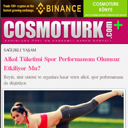
SAĞLIKLI YAŞAM
Alkol Tüketimi Spor Performansını Olumsuz
Etkiliyor Mu?
Beyin, sinir sistemi ve organlara hasar veren alkol, spor performansına
da düşürüyor.