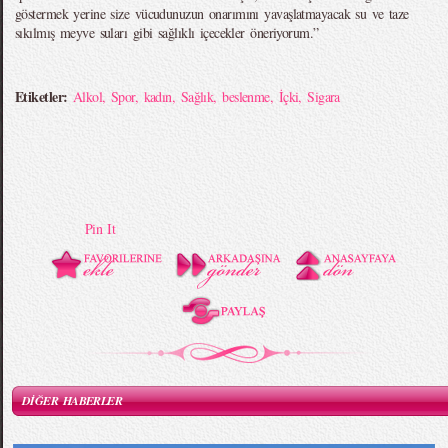
göstermek yerine size vücudunuzun onarımını yavaşlatmayacak su ve taze
sıkılmış meyve suları gibi sağlıklı içecekler öneriyorum.”
Etiketler:
Alkol
,
Spor
,
kadın
,
Sağlık
,
beslenme
,
İçki
,
Sigara
Pin It
DİĞER HABERLER