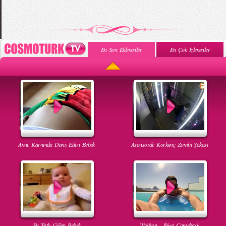
En Son Eklenenler
En Çok İzlenenler
Anne Karnında Dans Eden Bebek
Asansörde Korkunç Zombi Şakası
En Tatlı Gülen Bebek
Wolfson - Ibiza Comeback