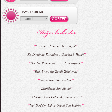
HAVA DURUMU
MBFWI - Gülçin Çengel 2015 Yaz
MBFWI - Zeynep Erdoğan 2015 Yaz
Koleksiyonu
Koleksiyonu
“
”
Maskenizi Kendiniz Hazırlayın!
“
”
Kış Diyetinde Kaçınılması Gereken 8 Hata!!!
MBFWI - Giray Sepin 2015 Yaz Koleksiyonu
MBFWI - Burçe Bekrek 2015 Yaz Koleksiyonu
“
”
Oye For Roman 2013 Yaz Koleksiyonu
“
”
Park Bravo'yla Trendi Yakalayın!
“
”
Sonbaharın tüm renkleri
“
”
Kirpiklerde Son Moda!
“
”
Celal ile Ceren Gülme Krizine Sokuyor!
“
”
İnci Deri`den Bahar Öncesi Son İndirim