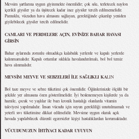
Mevsim şartlarına uygun giyinmekte önemlidir; çok sıkı, terletecek naylon
içerikli giysiler ya da üşütecek kadar ince giysiler tercih edilmemelidir.
Pamuklu, vücudun hava almasını sağlayan, gerektiğinde çıkarılıp yeniden
giyilebilecek giysiler tercih edilmelidir.
CAMLARI VE PERDELERE AÇIN, EVİNİZE BAHAR HAVASI
GİRSİN
Bahar aylarında zorunlu olmadıkça kalabalık yerlerde ve kapalı yerlerde
kalınmamalıdır. Kapalı ortamlar sıklıkla havalandırılmalı, bol bol temiz
hava alınmalıdır.
MEVSİM MEYVE VE SEBZELERİ İLE SAĞLIKLI KA
LIN
Bol taze meyve ve sebze tüketimi çok önemlidir. Öğünlerinizde ölçülü bir
şekilde yer almasına özen gösterilmelidir. İyi beslenemeyen kişilerde ya da
hamile, çocuk ve yaşlılar ile bazı kronik hastalığı olanlarda vitamin
takviyesi yapılmalıdır. İnsan vücudu için suyun gerekliliği unutulmamalı ve
yeterli sıvı tüketimine dikkat edilmelidir. Mevsime uygun olarak açık
havada yapılabilecek düzenli egzersizler kişiyi hastalıklardan korumaktadır.
VÜCUDUNUZUN İHTİYACI KADAR UYUYUN