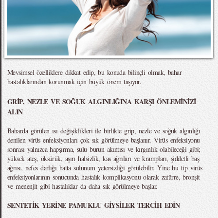
Mevsimsel özelliklere dikkat edip, bu konuda bilinçli olmak, bahar
hastalıklarından korunmak için büyük önem taşıyor.
GRİP, NEZLE VE SOĞUK ALGINLIĞINA KARŞI ÖNLEMİNİZİ
ALIN
Baharda görülen ısı değişiklikleri ile birlikte grip, nezle ve soğuk algınlığı
denilen virüs enfeksiyonları çok sık görülmeye başlanır. Virüs enfeksiyonu
sonrası yalnızca hapşırma, sulu burun akıntısı ve kırgınlık olabileceği gibi;
yüksek ateş, öksürük, aşırı halsizlik, kas ağrıları ve krampları, şiddetli baş
ağrısı, nefes darlığı hatta solunum yetersizliği görülebilir. Yine bu tip virüs
enfeksiyonlarının sonucunda hastalık komplikasyonu olarak zatürre, bronşit
ve menenjit gibi hastalıklar da daha sık görülmeye başlar.
SENTETİK YERİNE PAMUKLU GİYSİLER TERCİH EDİN