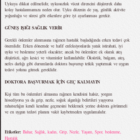
Uykuya dikkat edilmelidir, uykusuzluk vücut direncini düşürerek daha
kolay hastalanmamıza neden olur. Uyku düzenin de yaş, günlük aktivite
yoğunluğu ve süresi gibi etkenlere göre iyi ayarlanması gerekir.
GÜNEŞ IŞIĞI SAĞLIK VERİR
Gerekli önlemler alınmasına rağmen hastalık başladığında erken tedavi çok
önemlidir. Erken dönemde ve hafif enfeksiyonlarda yatak istirahati, iyi
uyku ve beslenme yeterli olacaktır; ancak bu önlemlere ek olarak ateş
düşürücü, ağrı kesici ve vitaminler kullanılabilir. Öksürük, balgam, ateş,
nefes darlığı gibi durumlarda doktora başvurup tetkik yaptırmak ve uygun
tedavi yoluna gitmek gereklidir.
DOKTORA BAŞVURMAK İÇİN GEÇ KALMAYIN
Kişi tüm bu önlemleri almasına rağmen kendisini halsiz, yorgun
hissediyorsa ya da grip, nezle, soğuk algınlığı belirtileri yaşıyorsa
rahatsızlığın kendi kendine geçmesini beklemek yerine doktora görünmeli
ve en uygun tedavi planını vakit kaybetmeden uygulamalıdır.
Etiketler:
Bahar
,
Sağlık
,
kadın
,
Grip
,
Nezle
,
Yaşam
,
Spor
,
beslenme
,
Hastalık