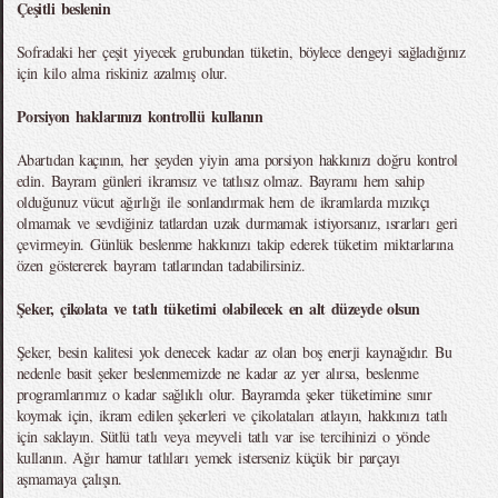
Çeşitli beslenin
Sofradaki her çeşit yiyecek grubundan tüketin, böylece dengeyi sağladığınız
için kilo alma riskiniz azalmış olur.
Porsiyon haklarınızı kontrollü kullanın
Abartıdan kaçının, her şeyden yiyin ama porsiyon hakkınızı doğru kontrol
edin. Bayram günleri ikramsız ve tatlısız olmaz. Bayramı hem sahip
olduğunuz vücut ağırlığı ile sonlandırmak hem de ikramlarda mızıkçı
olmamak ve sevdiğiniz tatlardan uzak durmamak istiyorsanız, ısrarları geri
çevirmeyin. Günlük beslenme hakkınızı takip ederek tüketim miktarlarına
özen göstererek bayram tatlarından tadabilirsiniz.
Şeker, çikolata ve tatlı tüketimi olabilecek en alt düzeyde olsun
Şeker, besin kalitesi yok denecek kadar az olan boş enerji kaynağıdır. Bu
nedenle basit şeker beslenmemizde ne kadar az yer alırsa, beslenme
programlarımız o kadar sağlıklı olur. Bayramda şeker tüketimine sınır
koymak için, ikram edilen şekerleri ve çikolataları atlayın, hakkınızı tatlı
için saklayın. Sütlü tatlı veya meyveli tatlı var ise tercihinizi o yönde
kullanın. Ağır hamur tatlıları yemek isterseniz küçük bir parçayı
aşmamaya çalışın.