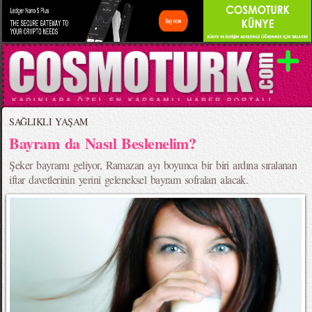
SAĞLIKLI YAŞAM
Bayram da Nasıl Beslenelim?
Şeker bayramı geliyor, Ramazan ayı boyunca bir biri ardına sıralanan
iftar davetlerinin yerini geleneksel bayram sofraları alacak.