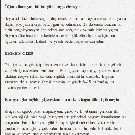
Öğün atlamayın, bütün günü aç geçirmeyin
Bayramda fazla tüketeceğini düşünerek normal ana öğünlerinizi atlar, ya da
akşam çok yedim diye bütün gün aç kalırsanız; Bu durumda kendini bir
türlü dengeleyemeyen kan şekeri size yorgunluk ve tatlı krizleri yaşatır.
Bayram süresince kan şekerinizin dengeli yükselip alçalması için ana
öğünleri atlamadan kaliteli ve yeterli beslenmeye devam edin.
İçeceklere dikkat
Gün içinde su gibi içip ekstra enerji ve ekstra kilo almamak için şekerli
ve gazlı içeceklerden uzak durun. Bitki çayları, açık çay, ayran ve taze
sıkılmış meyve suları da daha sağlıklı alternatifler olacaktır. Bayram
süresince de su içmeyi ihmal etmeyin ve günde 8–15 su bardağı su
tüketmeye devam edin.
Kuruyemişler sağlıklı yiyeceklerdir ancak, tabağın dibini görmeyin
Zengin omega-3, posa, magnezyum, çinko ve E vitamini içerikleri ile
oldukça sağlıklı olan yağlı kuruyemişler geleneksel bayram ikramlarının bir
parçasıdır. Fakat her besin gibi kuruyemişlerde abartılırsa zarar verir.
Çünkü kuruyemişler küçük kalori bombalarıdır. Bu nedenle fındık, fıstık,
badem ve cevizi küçük bir avuçtan fazla tüketmeyin.