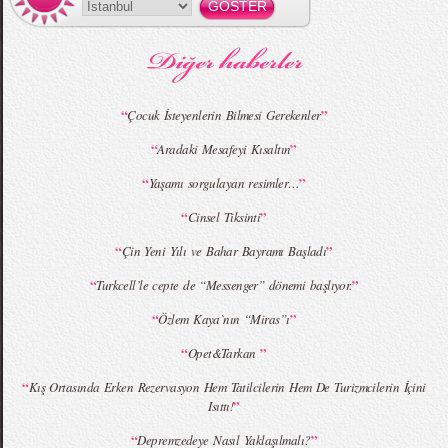
MBFWI - Gülçin Çengel 2015 Yaz
MBFWI - Zeynep Erdoğan 2015 Yaz
Koleksiyonu
Koleksiyonu
“
”
Çocuk İsteyenlerin Bilmesi Gerekenler
“
”
Aradaki Mesafeyi Kısaltın
MBFWI - Giray Sepin 2015 Yaz Koleksiyonu
MBFWI - Burçe Bekrek 2015 Yaz Koleksiyonu
“
”
Yaşamı sorgulayan resimler…
“
”
Cinsel Tiksinti
“
”
Çin Yeni Yılı ve Bahar Bayramı Başladı
“
”
Turkcell’le cepte de “Messenger” dönemi başlıyor.
“
”
Özlem Kaya`nın “Miras”ı
“
”
Opet&Tarkan
“
Kış Ortasında Erken Rezervasyon Hem Tatilcilerin Hem De Turizmcilerin İçini
”
Isıttı!
“
”
Depremzedeye Nasıl Yaklaşılmalı?