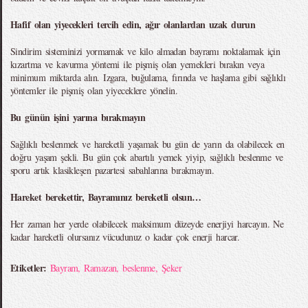
Hafif olan yiyecekleri tercih edin, ağır olanlardan uzak durun
Sindirim sisteminizi yormamak ve kilo almadan bayramı noktalamak için
kızartma ve kavurma yöntemi ile pişmiş olan yemekleri bırakın veya
minimum miktarda alın. Izgara, buğulama, fırında ve haşlama gibi sağlıklı
yöntemler ile pişmiş olan yiyeceklere yönelin.
Bu günün işini yarına bırakmayın
Sağlıklı beslenmek ve hareketli yaşamak bu gün de yarın da olabilecek en
doğru yaşam şekli. Bu gün çok abartılı yemek yiyip, sağlıklı beslenme ve
sporu artık klasikleşen pazartesi sabahlarına bırakmayın.
Hareket berekettir, Bayramınız bereketli olsun…
Her zaman her yerde olabilecek maksimum düzeyde enerjiyi harcayın. Ne
kadar hareketli olursanız vücudunuz o kadar çok enerji harcar.
Etiketler:
Bayram
,
Ramazan
,
beslenme
,
Şeker