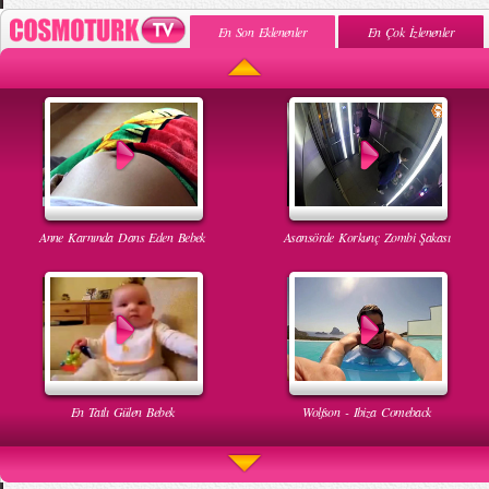
En Son Eklenenler
En Çok İzlenenler
Anne Karnında Dans Eden Bebek
Asansörde Korkunç Zombi Şakası
En Tatlı Gülen Bebek
Wolfson - Ibiza Comeback