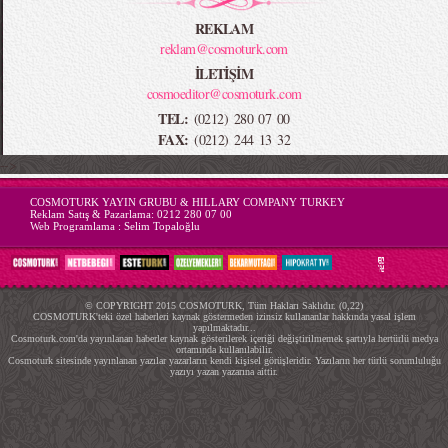
REKLAM
reklam@cosmoturk.com
İLETİŞİM
cosmoeditor@cosmoturk.com
TEL:
(0212) 280 07 00
FAX:
(0212) 244 13 32
-->
COSMOTURK YAYIN GRUBU & HILLARY COMPANY TURKEY
Reklam Satış & Pazarlama:
0212 280 07 00
Web Programlama :
Selim Topaloğlu
© COPYRIGHT 2015 COSMOTURK, Tüm Hakları Saklıdır. (0,22)
COSMOTURK'teki özel haberleri kaynak göstermeden izinsiz kullananlar hakkında yasal işlem
yapılmaktadır...
Cosmoturk.com'da yayınlanan haberler kaynak gösterilerek içeriği değiştirilmemek şartıyla hertürlü medya
ortamında kullanılabilir.
Cosmoturk sitesinde yayınlanan yazılar yazarların kendi kişisel görüşleridir. Yazıların her türlü sorumluluğu
yazıyı yazan yazarına aittir.