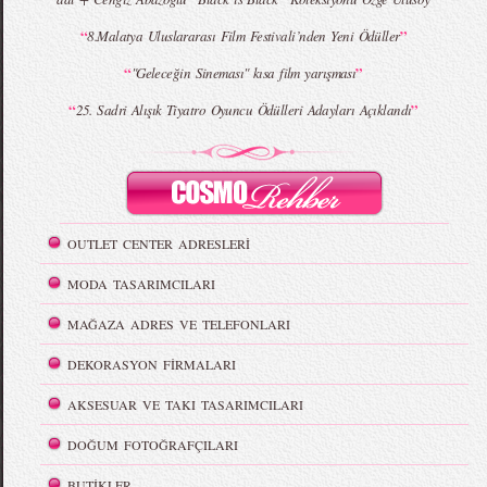
“
”
8.Malatya Uluslararası Film Festivali’nden Yeni Ödüller
“
”
"Geleceğin Sineması" kısa film yarışması
“
”
25. Sadri Alışık Tiyatro Oyuncu Ödülleri Adayları Açıklandı
OUTLET CENTER ADRESLERİ
MODA TASARIMCILARI
MAĞAZA ADRES VE TELEFONLARI
DEKORASYON FİRMALARI
AKSESUAR VE TAKI TASARIMCILARI
DOĞUM FOTOĞRAFÇILARI
BUTİKLER