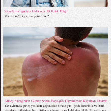
Zayıflama İğneleri Hakkında 10 Kritik Bilgi!
Mucize mi? Geçici bir çözüm mü?
Güneş Yanığından Günler Sonra Başlayan Dayanılmaz Kaşıntıya Dikkat!
Yaz aylarında güneş yanıkları çoğunlukla birkaç gün içinde kızarıklık ve hafif
kaşıntıyla iyileşirken, bazı kişilerde güneşe maruz kaldıktan 24 ila 72 saat sonra