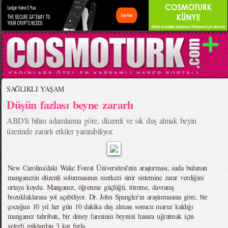
SAĞLIKLI YAŞAM
Düşün fazlası beyne zararlı
ABD'li bilim adamlarına göre, düzenli ve sık duş almak beyin
üzerinde zararlı etkiler yaratabiliyor.
New Carolina'daki Wake Forest Üniversitesi'nin araştırması, suda bulunan
manganezin düzenli solunmasının merkezi sinir sistemine zarar verdiğini
ortaya koydu. Manganez, öğrenme güçlüğü, titreme, davranış
bozukluklarına yol açabiliyor. Dr. John Spangler'ın araştırmasına göre, bir
çocuğun 10 yıl her gün 10 dakika duş alması sonucu maruz kaldığı
manganez tahribatı, bir deney faresinin beynini hasara uğratmak için
yeterli miktardan 3 kat fazla.