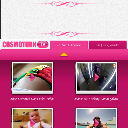
En Son Eklenenler
En Çok İzlenenler
Anne Karnında Dans Eden Bebek
Asansörde Korkunç Zombi Şakası