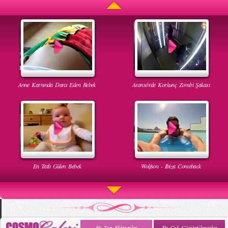
Anne Karnında Dans Eden Bebek
Asansörde Korkunç Zombi Şakası
En Tatlı Gülen Bebek
Wolfson - Ibiza Comeback
En Son Eklenenler
En Çok Görüntülenenler