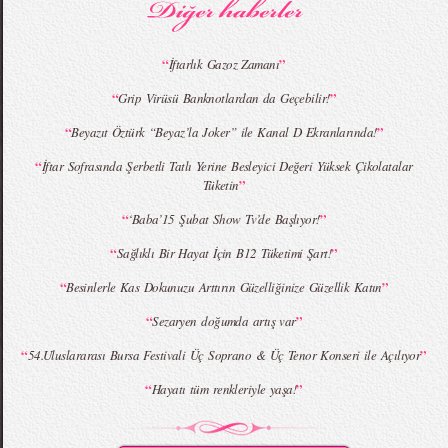
“
”
İftarlık Gazoz Zamanı
“
”
Grip Virüsü Banknotlardan da Geçebilir!
MBFWI - Giray Sepin 2015 Yaz Koleksiyonu
MBFWI - Burçe Bekrek 2015 Yaz Koleksiyonu
“
”
Beyazıt Öztürk “Beyaz’la Joker” ile Kanal D Ekranlarında!
“
İftar Sofrasında Şerbetli Tatlı Yerine Besleyici Değeri Yüksek Çikolatalar
”
Tüketin
“
”
‘Baba’15 Şubat Show Tv’de Başlıyor!
“
”
Sağlıklı Bir Hayat İçin B12 Tüketimi Şart!
“
”
Besinlerle Kas Dokunuzu Arttırın Güzelliğinize Güzellik Katın
“
”
Sezaryen doğumda artış var
“
”
54.Uluslararası Bursa Festivali Üç Soprano & Üç Tenor Konseri ile Açılıyor
“
”
Hayatı tüm renkleriyle yaşa!