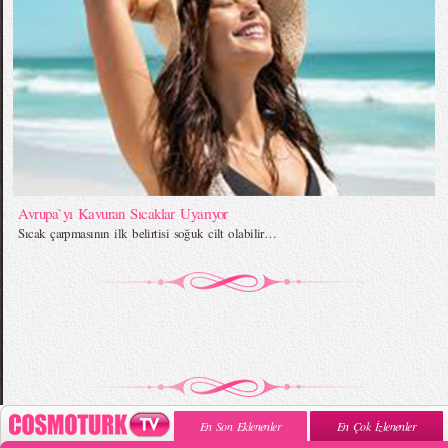
Avrupa`yı Kavuran Sıcaklar Uyarıyor
Sıcak çarpmasının ilk belirtisi soğuk cilt olabilir…
En Son Eklenenler
En Çok İzlenenler