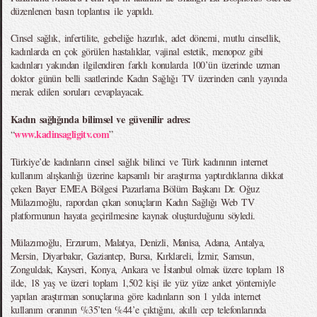
düzenlenen basın toplantısı ile yapıldı.
Cinsel sağlık, infertilite, gebeliğe hazırlık, adet dönemi, mutlu cinsellik,
kadınlarda en çok görülen hastalıklar, vajinal estetik, menopoz gibi
kadınları yakından ilgilendiren farklı konularda 100’ün üzerinde uzman
doktor günün belli saatlerinde Kadın Sağlığı TV üzerinden canlı yayında
merak edilen soruları cevaplayacak.
Kadın sağlığında bilimsel ve güvenilir adres:
www.kadinsagligitv.com
“
”
Türkiye’de kadınların cinsel sağlık bilinci ve Türk kadınının internet
kullanım alışkanlığı üzerine kapsamlı bir araştırma yaptırdıklarına dikkat
çeken Bayer EMEA Bölgesi Pazarlama Bölüm Başkanı Dr. Oğuz
Mülazımoğlu, rapordan çıkan sonuçların Kadın Sağlığı Web TV
platformunun hayata geçirilmesine kaynak oluşturduğunu söyledi.
Mülazımoğlu, Erzurum, Malatya, Denizli, Manisa, Adana, Antalya,
Mersin, Diyarbakır, Gaziantep, Bursa, Kırklareli, İzmir, Samsun,
Zonguldak, Kayseri, Konya, Ankara ve İstanbul olmak üzere toplam 18
ilde, 18 yaş ve üzeri toplam 1,502 kişi ile yüz yüze anket yöntemiyle
yapılan araştırman sonuçlarına göre kadınların son 1 yılda internet
kullanım oranının %35’ten %44’e çıktığını, akıllı cep telefonlarında