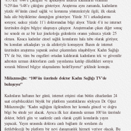
%29’dan %48’e çıktığını gösteriyor. Araştırma aynı zamanda, kadınların
yüzde 44’ünün cinsel sağlık ve korunma yöntemleriyle ilgili, ilk olarak
hala aile büyüklerine danıştığını gösteriyor. Yüzde 31’i arkadaşlarına
soruyor, sadece yüzde 11’i doktorundan bilgi alıyor. Yüzde 4’ü ise internet
üzerinden doğru bilgiye ulaşmaya çalışıyor. Araştırmadan çıkan diğer sonuç
ise senede en az bir kez jinekoloğa gidenlerin oranın yalnızca yüzde 25
olması. Kısaca kadınlar cinsel sağlık konularını hala tabu olarak görüyor,
bu konuları arkadaşları ya da aileleriyle konuşuyor. Bazen de internet
üzerinden araştırma yaparak asılsız çıkarımlara ulaşabiliyor. Kadın Sağlığı
TV ile biz, tüm bu engelleri ortadan kaldırarak kadınların tek ve güvenilir
adresten uzman doktorların canlı yayınlarına katılıp diledikleri soruyu
sorarak bilimsel bilgiye ulaşmalarını hedefliyoruz“ şeklinde konuştu.
Mülazımoğlu: “100’ün üzerinde doktor Kadın Sağlığı TV’de
buluşuyor”
Kadınların haftanın her günü, internet erişimi olan bütün cihazlardan 24
saat erişebilecekleri büyük bir platform yarattıklarını söyleyen Dr. Oğuz
Mülazımoğlu: “Kadın sağlığını ilgilendiren her konuda güncel ve doğru
bilgi bu sitede yer alacak. Ayrıca ilk kez alanında uzman 100’ün üzerinde
doktor, belirli gün ve saatlerde canlı olarak çeşitli konularda yayın
yapacak. Yayın sırasında doktora canlı bağlantı ile soruların da
iletilebileceği bu platform bir nevi danışmanlık hizmeti veriyor olacak. Bu