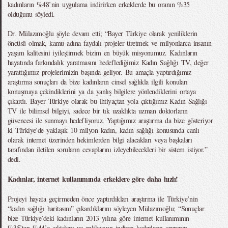
kadınların %48’nin uygulama indirirken erkeklerde bu oranın %35
olduğunu söyledi.
Dr. Mülazımoğlu şöyle devam etti; “Bayer Türkiye olarak yeniliklerin
öncüsü olmak, kamu adına faydalı projeler üretmek ve milyonlarca insanın
yaşam kalitesini iyileştirmek bizim en büyük misyonumuz. Kadınların
hayatında farkındalık yaratmasını hedeflediğimiz Kadın Sağlığı TV, değer
yarattığımız projelerimizin başında geliyor. Bu amaçla yaptırdığımız
araştırma sonuçları da bize kadınların cinsel sağlıkla ilgili konuları
konuşmaya çekindiklerini ya da yanlış bilgilere yönlendiklerini ortaya
çıkardı. Bayer Türkiye olarak bu ihtiyaçtan yola çıktığımız Kadın Sağlığı
TV ile bilimsel bilgiyi, sadece bir tık uzaklıkta uzman doktorların
güvencesi ile sunmayı hedefliyoruz. Yaptığımız araştırma da bize gösteriyor
ki Türkiye’de yaklaşık 10 milyon kadın, kadın sağlığı konusunda canlı
olarak internet üzerinden hekimlerden bilgi alacakları veya başkaları
tarafından iletilen soruların cevaplarını izleyebilecekleri bir sistem istiyor.”
dedi.
Kadınlar, internet kullanımında erkeklere göre daha hızlı!
Projeyi hayata geçirmeden önce yaptırdıkları araştırma ile Türkiye’nin
“kadın sağlığı haritasını” çıkardıklarını söyleyen Mülazımoğlu; “Sonuçlar
bize Türkiye’deki kadınların 2013 yılına göre internet kullanımının
%35’ten %44’e çıktığını ve aplikasyon indiren kadınların oranının