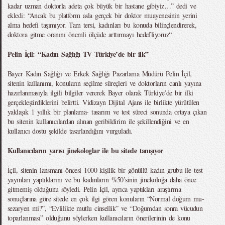
kadar uzman doktorla adeta çok büyük bir hastane gibiyiz…” dedi ve
ekledi: “Ancak bu platform asla gerçek bir doktor muayenesinin yerini
alma hedefi taşımıyor. Tam tersi, kadınları bu konuda bilinçlendirerek,
doktora gitme oranını önemli ölçüde arttırmayı hedefliyoruz“
Pelin İçil: “Kadın Sağlığı TV Türkiye’de bir ilk”
Bayer Kadın Sağlığı ve Erkek Sağlığı Pazarlama Müdürü Pelin İçil,
sitenin kullanımı, konuların seçilme süreçleri ve doktorların canlı yayına
hazırlanmasıyla ilgili bilgiler vererek Bayer olarak Türkiye’de bir ilki
gerçekleştirdiklerini belirtti. Vidizayn Dijital Ajans ile birlikte yürütülen
yaklaşık 1 yıllık bir planlama- tasarım ve test süreci sonunda ortaya çıkan
bu sitenin kullanıcılardan alınan geribildirim ile şekillendiğini ve en
kullanıcı dostu şekilde tasarlandığını vurguladı.
Kullanıcıların yarısı jinekologlar ile bu sitede tanışıyor
İçil, sitenin lansmanı öncesi 1000 kişilik bir gönüllü kadın grubu ile test
yayınları yaptıklarını ve bu kadınların %50’sinin jinekoloğa daha önce
gitmemiş olduğunu söyledi. Pelin İçil, ayrıca yaptıkları araştırma
sonuçlarına göre sitede en çok ilgi gören konuların “Normal doğum mu-
sezaryen mi?”, “Evlilikte mutlu cinsellik” ve “Doğumdan sonra vücudun
toparlanması” olduğunu söylerken kullanıcıların önerilerinin de konu