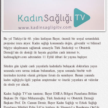
Bu yıl Türkiye’de 60. yılını kutlayan Bayer, önemli bir sosyal sorumluluk
projesine imza atıyor. Kadın sağlığı konusunda doğru, güvenilir ve bilimsel
bilgiye ulaşılmasını sağlamak amacıyla Türk Jinekoloji ve Obstetrik
Derneği’nin de desteği ile hayata geçirilen canlı internet tv,
kadinsagligitv.com adresinden 11 Eylül itibari ile yayına başlıyor.
Siteden gün içinde canlı yayınlarla kadınlarla buluşacak doktorlara yayın
sırasında soru sorma imkanı bulunurken, yayın sonunda birebir web
üzerinden ücretsiz olarak görüşme fırsatı da sunuluyor. Bunun yanında
kadın sağlığıyla ilgili yapılan araştırmalar ve önceki yayınlara ait videolar
da sitede yer alacak.
Kadın Sağlığı TV’nin tanıtımı; Bayer EMEA Bölgesi Pazarlama Bölüm
Başkanı Dr. Oğuz Mülazımoğlu, Türk Jinekoloji ve Obstetrik Derneği
Başkanı Prof. Dr. Cansun Demir, Bayer Kadın Sağlığı ve Erkek Sağlığı
Pazarlama Müdürü Pelin İçil’in katılımı ile Shangri-La Bosphorus Otel’de