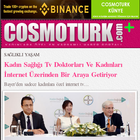
SAĞLIKLI YAŞAM
Kadın Sağlığı Tv Doktorları Ve Kadınları
İnternet Üzerinden Bir Araya Getiriyor
Bayer’den sadece kadınlara özel internet tv…