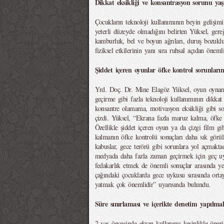
Dikkat eksikliği ve konsantrasyon sorunu yaş
Çocukların teknoloji kullanımının beyin gelişimi
yeterli düzeyde olmadığını belirten Yüksel, gere
kamburluk, bel ve boyun ağrıları, duruş bozukl
fiziksel etkilerinin yanı sıra ruhsal açıdan öneml
Şiddet içeren oyunlar öfke kontrol sorunların
Yrd. Doç. Dr. Mine Elagöz Yüksel, oyun oynam
geçirme gibi fazla teknoloji kullanımının dikkat
konsantre olamama, motivasyon eksikliği gibi sor
çizdi. Yüksel, “Ekrana fazla maruz kalma, öfke k
Özellikle şiddet içeren oyun ya da çizgi film gi
kalmanın öfke kontrolü sonuçları daha sık görül
kabuslar, gece terörü gibi sorunlara yol açmakt
medyada daha fazla zaman geçirmek için geç 
fedakarlık etmek de önemli sonuçlar arasında y
çağındaki çocuklarda gece uykusu sırasında ort
yatmak çok önemlidir” uyarısında bulundu.
Süre sınırlaması ve içerikte denetim yapılmal
2 yaş öncesinde ekran kullanımı kesinlikle öner