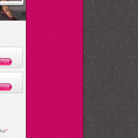
ksi Şaka
”
oji!