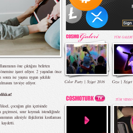
TÜM GALERİ
lanımının öne çıktığını belirten
 önemine işaret ediyor. 2 yaşından önce
 sonra ise yaşına uygun şekilde
Color Party | Sziget 2016
Ceza | Sziget
tılmasını tavsiye ediyor.
 dikkat!
TÜM VIDEO
üksel, çocuğun gün içerisinde
 geçirmesi, sınır koymak istendiğinde
mının ailesiyle ilişkilerini kısıtlaması
 kaydetti.