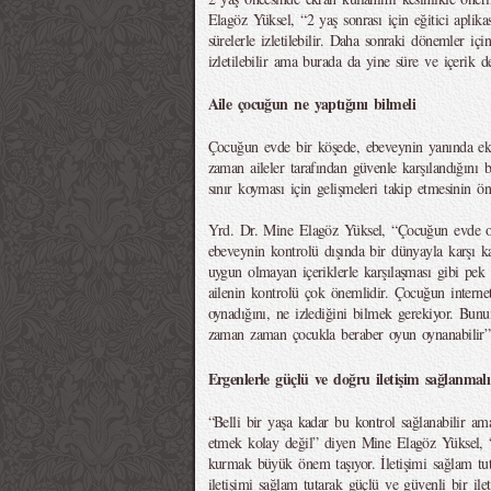
Elagöz Yüksel, “2 yaş sonrası için eğitici aplikas
sürelerle izletilebilir. Daha sonraki dönemler iç
izletilebilir ama burada da yine süre ve içerik d
Aile çocuğun ne yaptığını bilmeli
Çocuğun evde bir köşede, ebeveynin yanında ek
zaman aileler tarafından güvenle karşılandığını
sınır koyması için gelişmeleri takip etmesinin ön
Yrd. Dr. Mine Elagöz Yüksel, “Çocuğun evde olm
ebeveynin kontrolü dışında bir dünyayla karşı kar
uygun olmayan içeriklerle karşılaşması gibi pek ç
ailenin kontrolü çok önemlidir. Çocuğun internet
oynadığını, ne izlediğini bilmek gerekiyor. Bunu
zaman zaman çocukla beraber oyun oynanabilir”
Ergenlerle güçlü ve doğru iletişim sağlanmalı
“Belli bir yaşa kadar bu kontrol sağlanabilir a
etmek kolay değil” diyen Mine Elagöz Yüksel, “
kurmak büyük önem taşıyor. İletişimi sağlam t
iletişimi sağlam tutarak güçlü ve güvenli bir il