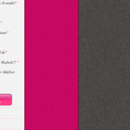
”
n Formülü!
”
l
”
fsane
”
l’da
”
m Başladı!!!
r Ödülleri