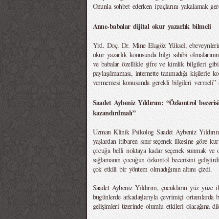
Onunla sohbet ederken ipuçlarını yakalamak ger
Anne-babalar dijital okur yazarlık bilmeli
Yrd. Doç. Dr. Mine Elagöz Yüksel, ebeveynlerin 
okur yazarlık konusunda bilgi sahibi olmaların
ve babalar özellikle şifre ve kimlik bilgileri gibi 
paylaşılmaması, internette tanımadığı kişilerle k
vermemesi konusunda gerekli bilgileri vermeli” 
Saadet Aybeniz Yıldırım: “Özkontrol beceris
kazandırılmalı”
Uzman Klinik Psikolog Saadet Aybeniz Yıldırım 
yaşlardan itibaren sınır-seçenek ilkesine göre kur
çocuğa belli noktaya kadar seçenek sunmak ve o n
sağlamanın çocuğun özkontol becerisini geliştirdi
çok etkili bir yöntem olmadığının altını çizdi.
Saadet Aybeniz Yıldırım, çocukların yüz yüze ilet
bugünlerde arkadaşlarıyla çevrimiçi ortamlarda b
gelişimleri üzerinde olumlu etkileri olacağına dik