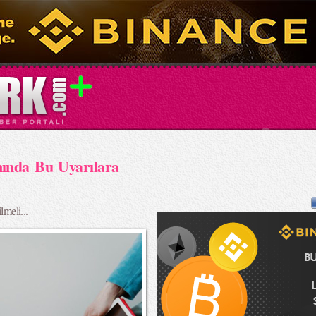
ında Bu Uyarılara
lmeli...