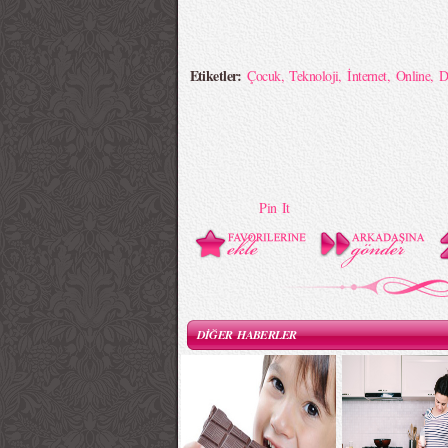
Etiketler:
Çocuk
,
Teknoloji
,
İnternet
,
Online
,
D
Pin It
DİĞER HABERLER