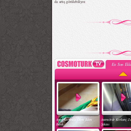
da artış görülebiliyor.
En Son Ekle
Anne Karnında Dans Eden
Asansörde Korkunç Z
Bebek
Şakası