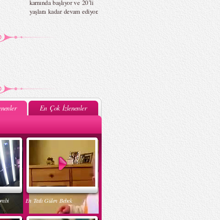
karnında başlıyor ve 20’li
yaşlara kadar devam ediyor.
nenler
En Çok İzlenenler
ombi
En Tatlı Gülen Bebek