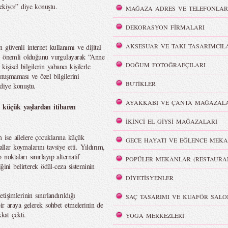
ekiyor” diye konuştu.
MAĞAZA ADRES VE TELEFONLAR
DEKORASYON FİRMALARI
AKSESUAR VE TAKI TASARIMCIL
güvenli internet kullanımı ve dijital
ın önemli olduğunu vurgulayarak “Anne
DOĞUM FOTOĞRAFÇILARI
kişisel bilgilerin yabancı kişilerle
onuşmaması ve özel bilgilerini
BUTİKLER
diye konuştu.
AYAKKABI VE ÇANTA MAĞAZALA
i küçük yaşlardan itibaren
İKİNCİ EL GİYSİ MAĞAZALARI
ise ailelere çocuklarına küçük
GECE HAYATI VE EĞLENCE MEKA
allar koymalarını tavsiye etti. Yıldırım,
oktaları sınırlayıp alternatif
POPÜLER MEKANLAR (RESTAURA
ğini belirterek ödül-ceza sisteminin
DİYETİSYENLER
işimlerinin sınırlandırıldığı
SAÇ TASARIMI VE KUAFÖR SALO
ir araya gelerek sohbet etmelerinin de
kat çekti.
YOGA MERKEZLERİ