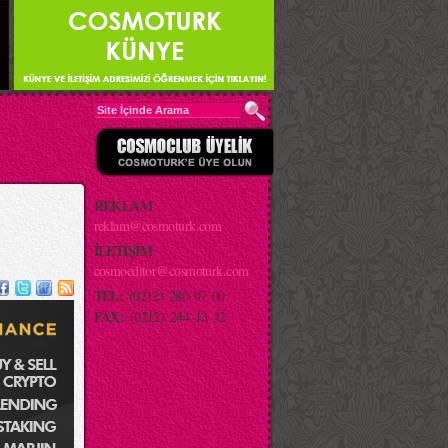
REKLAM
reklam@cosmoturk.com
İLETİŞİM
cosmoeditor@cosmoturk.com
TEL:
(0212) 280 07 00
FAX:
(0212) 244 13 32