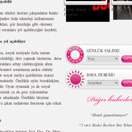
ayabilir
Düğün Dernek 2 Sünnet -
Masa Altı Se
ne etkileri üzerine çalışmaların henüz
Fragman
ğinden fazla teknoloji kullanımının
ukları, göz kuruluğu gibi olumsuz
i sorunlara yol açabileceğini kaydetti.
a yol açabiliyor
GÜNLÜK FALINIZ
a, sosyal medyada fazla zaman
 eksikliği, ders yapmak istememe, derse
unlara sebep olabileceğinin altını
ontrol sorunlarına neden olabilir.
HAVA DURUMU
bi sosyal medya içeriklerine maruz
mektedir. Özellikle uyku bozuklukları,
adır. Oyun oynamak ya da sosyal
uyumak ya da gece uykusundan
er almaktadır. Özellikle büyüme
aya çıkan melatonin hormonu için erken
“
”
Ekmek şişmanlatmıyor!
ı
“
3 cm`e Kadar İncelten Yeni Teknol
ilmediğini belirten Yrd. Doç. Dr. Mine