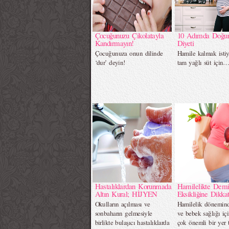
Çocuğunuzu Çikolatayla
10 Adımda Doğur
Kandırmayın!
Diyeti
Çocuğunuza onun dilinde
Hamile kalmak istiy
‘dur’ deyin!
tam yağlı süt için
Hastalıklardan Korunmada
Hamilelikte Demi
Altın Kural; HİJYEN
Eksikliğine Dikkat
Okulların açılması ve
Hamilelik dönemin
sonbaharın gelmesiyle
ve bebek sağlığı iç
birlikte bulaşıcı hastalıklarda
çok önemli bir yer t