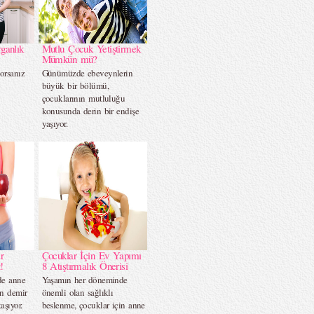
ganlık
Mutlu Çocuk Yetiştirmek
Mümkün mü?
orsanız
Günümüzde ebeveynlerin
…
büyük bir bölümü,
çocuklarının mutluluğu
konusunda derin bir endişe
yaşıyor.
r
Çocuklar İçin Ev Yapımı
!
8 Atıştırmalık Önerisi
de anne
Yaşamın her döneminde
in demir
önemli olan sağlıklı
aşıyor.
beslenme, çocuklar için anne