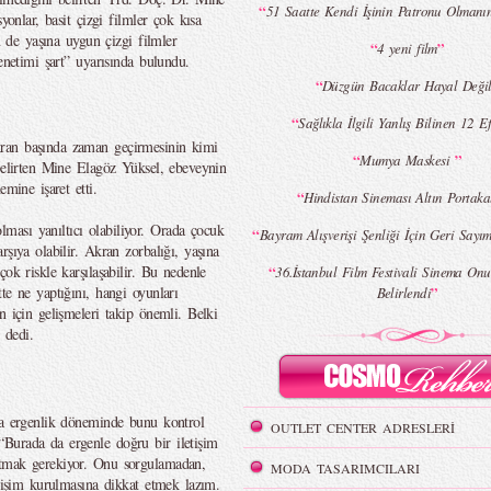
“
51 Saatte Kendi İşinin Patronu Olmanı
yonlar, basit çizgi filmler çok kısa
in de yaşına uygun çizgi filmler
“
”
4 yeni film
enetimi şart” uyarısında bulundu.
“
Düzgün Bacaklar Hayal Deği
“
Sağlıkla İlgili Yanlış Bilinen 12 E
ran başında zaman geçirmesinin kimi
“
”
Mumya Maskesi
 belirten Mine Elagöz Yüksel, ebeveynin
emine işaret etti.
“
Hindistan Sineması Altın Portaka
ası yanıltıcı olabiliyor. Orada çocuk
“
Bayram Alışverişi Şenliği İçin Geri Sayı
şıya olabilir. Akran zorbalığı, yaşına
ok riskle karşılaşabilir. Bu nedenle
“
36.İstanbul Film Festivali Sinema Onu
te ne yaptığını, hangi oyunları
”
Belirlendi
n için gelişmeleri takip önemli. Belki
 dedi.
ma ergenlik döneminde bunu kontrol
OUTLET CENTER ADRESLERİ
Burada da ergenle doğru bir iletişim
utmak gerekiyor. Onu sorgulamadan,
MODA TASARIMCILARI
etişim kurulmasına dikkat etmek lazım.