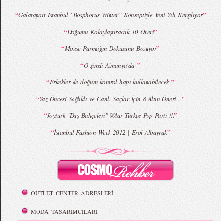
MBFWI - Giray Sepin 2015 Yaz Koleksiyonu
MBFWI - Burçe Bekrek 2015 Yaz Koleksiyonu
“
”
Galataport İstanbul “Bosphorus Winter” Konseptiyle Yeni Yılı Karşılıyor
“
”
Doğumu Kolaylaştıracak 10 Öneri
“
”
Mouse Parmağın Dokusunu Bozuyor
“
”
O şimdi Almanya'da
“
”
Erkekler de doğum kontrol hapı kullanabilecek
“
”
Yaz Öncesi Sağlıklı ve Canlı Saçlar İçin 8 Altın Öneri…
“
”
Joyturk "Düş Bahçeleri" 90lar Türkçe Pop Parti !!!
“
”
İstanbul Fashion Week 2012 | Erol Albayrak
OUTLET CENTER ADRESLERİ
MODA TASARIMCILARI