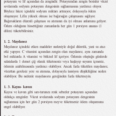
potasyum ve lif açısından da zengindir. Potasyumdan zengin besinler vücut
sıvılarında sodyum potasyum dengesinin sağlanmasına yardımcı oluyor.
Böylece hücre içindeki sodyum miktarı artmıyor, dolayısıyla ödem
oluşmuyor. Lifin yüksek olması ise bağırsağın çalışmasını sağlıyor.
Bağırsakların düzenli çalışması su atımının da iyi olması anlamına geliyor.
Ödem olduğunu hissettiğiniz zamanlarda her gün 1 porsiyon ananas (1
dilim) tüketebilirsiniz.
1. 2. Maydanoz
Maydanoz içindeki etken maddeler nedeniyle doğal diüretik, yani su atıcı
etki yapıyor. C vitamini açısından zengin olan maydanoz, aynı zamanda
bol miktarda A vitamini ve bitkisel lif içeriyor. Ödemin oluştuğu günlerde
salatalarda 1 demet çiğ olarak tüketmeniz veya haşlayıp suyunu içmeniz,
ödemin azaltılmasında yardımcı olabiliyor. Ancak fazla tüketilen maydanoz,
vücuttan gereksiz yere su atımına, dolayısıyla tansiyon düşüklüğüne neden
olabiliyor. Bu nedenle maydanozu gereğinden fazla tüketmeyin.
1. 3. Kayısı- kavun
Kayısı ve kavun gibi sarı-turuncu renk sebzeler potasyum açısından
oldukça zenginler. Vücut sıvılarında sodyum potasyum dengesinin
sağlanması için her gün 2 porsiyon meyve tüketmeniz ödem oluşumuna
engel olabiliyor.