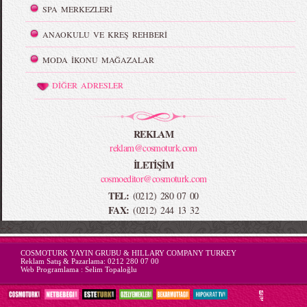
SPA MERKEZLERİ
ANAOKULU VE KREŞ REHBERİ
MODA İKONU MAĞAZALAR
DİĞER ADRESLER
REKLAM
reklam@cosmoturk.com
İLETİŞİM
cosmoeditor@cosmoturk.com
TEL:
(0212) 280 07 00
FAX:
(0212) 244 13 32
-->
COSMOTURK YAYIN GRUBU & HILLARY COMPANY TURKEY
Reklam Satış & Pazarlama:
0212 280 07 00
Web Programlama :
Selim Topaloğlu