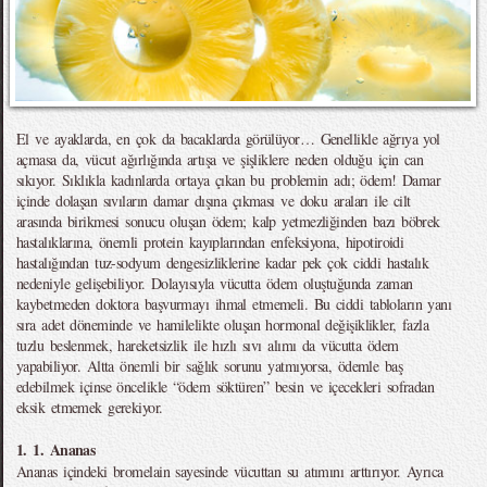
El ve ayaklarda, en çok da bacaklarda görülüyor… Genellikle ağrıya yol
açmasa da, vücut ağırlığında artışa ve şişliklere neden olduğu için can
sıkıyor. Sıklıkla kadınlarda ortaya çıkan bu problemin adı; ödem! Damar
içinde dolaşan sıvıların damar dışına çıkması ve doku araları ile cilt
arasında birikmesi sonucu oluşan ödem; kalp yetmezliğinden bazı böbrek
hastalıklarına, önemli protein kayıplarından enfeksiyona, hipotiroidi
hastalığından tuz-sodyum dengesizliklerine kadar pek çok ciddi hastalık
nedeniyle gelişebiliyor. Dolayısıyla vücutta ödem oluştuğunda zaman
kaybetmeden doktora başvurmayı ihmal etmemeli. Bu ciddi tabloların yanı
sıra adet döneminde ve hamilelikte oluşan hormonal değişiklikler, fazla
tuzlu beslenmek, hareketsizlik ile hızlı sıvı alımı da vücutta ödem
yapabiliyor. Altta önemli bir sağlık sorunu yatmıyorsa, ödemle baş
edebilmek içinse öncelikle “ödem söktüren” besin ve içecekleri sofradan
eksik etmemek gerekiyor.
1. 1. Ananas
Ananas içindeki bromelain sayesinde vücuttan su atımını arttırıyor. Ayrıca