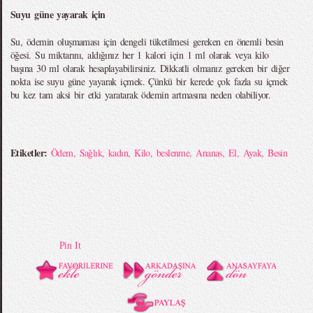
Suyu güne yayarak için
Su, ödemin oluşmaması için dengeli tüketilmesi gereken en önemli besin
öğesi. Su miktarını, aldığınız her 1 kalori için 1 ml olarak veya kilo
başına 30 ml olarak hesaplayabilirsiniz. Dikkatli olmanız gereken bir diğer
nokta ise suyu güne yayarak içmek. Çünkü bir kerede çok fazla su içmek
bu kez tam aksi bir etki yaratarak ödemin artmasına neden olabiliyor.
Etiketler:
Ödem
,
Sağlık
,
kadın
,
Kilo
,
beslenme
,
Ananas
,
El
,
Ayak
,
Besin
Pin It