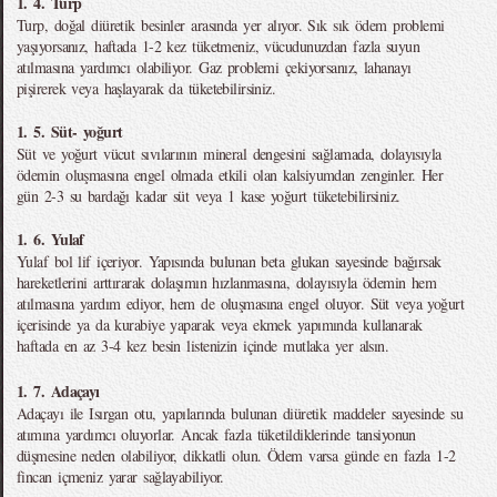
1. 4. Turp
Turp, doğal diüretik besinler arasında yer alıyor. Sık sık ödem problemi
yaşıyorsanız, haftada 1-2 kez tüketmeniz, vücudunuzdan fazla suyun
atılmasına yardımcı olabiliyor. Gaz problemi çekiyorsanız, lahanayı
pişirerek veya haşlayarak da tüketebilirsiniz.
1. 5. Süt- yoğurt
Süt ve yoğurt vücut sıvılarının mineral dengesini sağlamada, dolayısıyla
ödemin oluşmasına engel olmada etkili olan kalsiyumdan zenginler. Her
gün 2-3 su bardağı kadar süt veya 1 kase yoğurt tüketebilirsiniz.
1. 6. Yulaf
Yulaf bol lif içeriyor. Yapısında bulunan beta glukan sayesinde bağırsak
hareketlerini arttırarak dolaşımın hızlanmasına, dolayısıyla ödemin hem
atılmasına yardım ediyor, hem de oluşmasına engel oluyor. Süt veya yoğurt
içerisinde ya da kurabiye yaparak veya ekmek yapımında kullanarak
haftada en az 3-4 kez besin listenizin içinde mutlaka yer alsın.
1. 7. Adaçayı
Adaçayı ile Isırgan otu, yapılarında bulunan diüretik maddeler sayesinde su
atımına yardımcı oluyorlar. Ancak fazla tüketildiklerinde tansiyonun
düşmesine neden olabiliyor, dikkatli olun. Ödem varsa günde en fazla 1-2
fincan içmeniz yarar sağlayabiliyor.