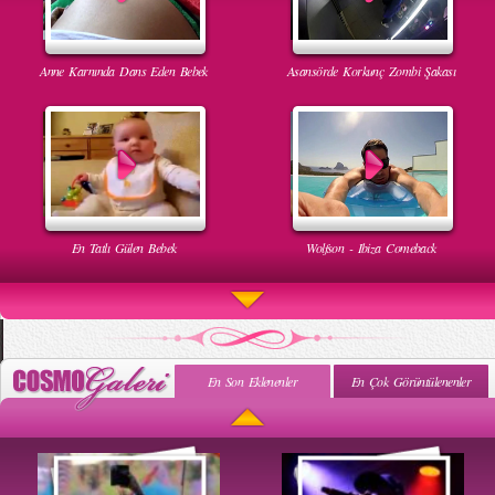
Anne Karnında Dans Eden Bebek
Asansörde Korkunç Zombi Şakası
En Tatlı Gülen Bebek
Wolfson - Ibiza Comeback
En Son Eklenenler
En Çok Görüntülenenler
Uyuyan Bebeğe Gangnam Dinletilirse Ne Olur
Uykusun Da Gülen Bebek