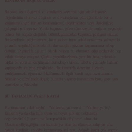
KINARSAN BAŞINA GELİR
Bu sözü sevdiklerimizi ve kendimizi korumak için sık kullanırız.
Diğerlerinin olumsuz düşünce ve davranışlarını gördüğümüzde bunu
yaşamamak için bunları konuşmaktan, eleştirmekten veya düzeltmeye
çalışmaktan kaçınırız. Ya da başımıza gelen olumsuz durumların, geçmişte
benzer bir olayda eleştiride bulunduğumuzdan başımıza geldiğini sanırız.
Bu kendimizi suçlamamıza, hatta sadece buna odaklanmamıza yol açar ki
şu anda sergilediğimiz olumlu davranışları gözden kaçırmamıza sebep
olabilir. 'Pişmanlık eğilimi' olarak bilinen bu olumsuz kalıp nedeniyle hep
tedbir almaya çalışırız. Çünkü yapabileceğimiz yeni bir hata, gelecekte
başka bir sorunla karşılaşmamıza sebep olabilir. Elbette geçmişte hatalar
yapmışızdır ve yine yapabiliriz. Hatalarımızla deneyim kazanıp,
yanlışlarımızla öğreniriz. Hatalarımızla ilgili kendi suçumuzu aramak,
bulmak ve düzeltmek doğal; bununla yaşayıp hayatımıza buna göre yön
vermekse sağlıksızdır.
BU TAMAMEN VAKİT KAYBI
'Bu tamamen vakit kaybı' - 'Ya herru, ya merru' – 'Ya hep ya hiç':
Kişilerin ya da olayların siyah ve beyaz gibi uç noktalarda
değerlendirildiği çarpıtma 'kutupsal/ikili düşünme' adını alır.
Mükemmelliyetçiliğin merkezinde yer alan bu olumsuz kalıp en ufak
hatada kendinizi en dibe batırmanıza yol açar. Aslında hayat çok seyrek