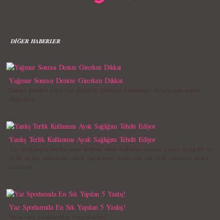
DİĞER HABERLER
Yağmur Sonrası Denize Girerken Dikkat
Denize girerken çoğu kişi öncelikle güneşten korunmayı ve boğulma riskini
düşünüyor.
Yanlış Terlik Kullanımı Ayak Sağlığını Tehdit Ediyor
Yaz sıcaklarıyla birlikte artan terleme, ortak kullanım alanları, yanlış ayakkabı ve
terlik seçimi, mantardan topuk çatlaklarına kadar pek çok ayak sorununa zemin
hazırlıyor.
Yaz Sporlarında En Sık Yapılan 5 Yanlış!
Yazın spor yaralanmaları yaygınlaşıyor!