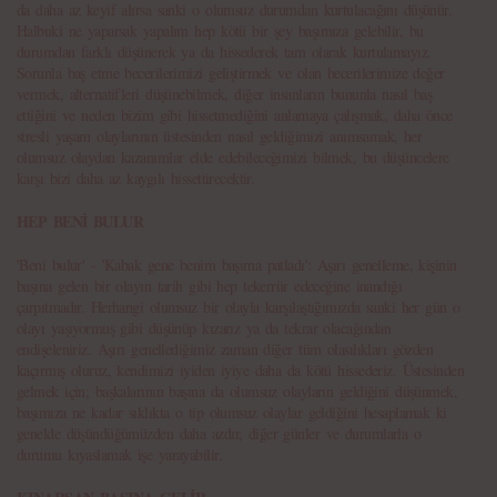
da daha az keyif alırsa sanki o olumsuz durumdan kurtulacağını düşünür.
Halbuki ne yaparsak yapalım hep kötü bir şey başımıza gelebilir, bu
durumdan farklı düşünerek ya da hissederek tam olarak kurtulamayız.
Sorunla baş etme becerilerimizi geliştirmek ve olan becerilerimize değer
vermek, alternatifleri düşünebilmek, diğer insanların bununla nasıl baş
ettiğini ve neden bizim gibi hissetmediğini anlamaya çalışmak, daha önce
stresli yaşam olaylarının üstesinden nasıl geldiğimizi anımsamak, her
olumsuz olaydan kazanımlar elde edebileceğimizi bilmek, bu düşüncelere
karşı bizi daha az kaygılı hissettirecektir.
HEP BENİ BULUR
'Beni bulur' - 'Kabak gene benim başıma patladı': Aşırı genelleme, kişinin
başına gelen bir olayın tarih gibi hep tekerrür edeceğine inandığı
çarpıtmadır. Herhangi olumsuz bir olayla karşılaştığımızda sanki her gün o
olayı yaşıyormuş gibi düşünüp kızarız ya da tekrar olacağından
endişeleniriz. Aşırı genellediğimiz zaman diğer tüm olasılıkları gözden
kaçırmış oluruz, kendimizi iyiden iyiye daha da kötü hissederiz. Üstesinden
gelmek için; başkalarının başına da olumsuz olayların geldiğini düşünmek,
başımıza ne kadar sıklıkta o tip olumsuz olaylar geldiğini hesaplamak ki
genelde düşündüğümüzden daha azdır, diğer günler ve durumlarla o
durumu kıyaslamak işe yarayabilir.