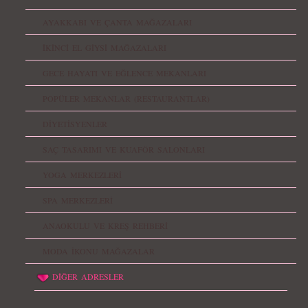
AYAKKABI VE ÇANTA MAĞAZALARI
İKİNCİ EL GİYSİ MAĞAZALARI
GECE HAYATI VE EĞLENCE MEKANLARI
POPÜLER MEKANLAR (RESTAURANTLAR)
DİYETİSYENLER
SAÇ TASARIMI VE KUAFÖR SALONLARI
YOGA MERKEZLERİ
SPA MERKEZLERİ
ANAOKULU VE KREŞ REHBERİ
MODA İKONU MAĞAZALAR
DİĞER ADRESLER