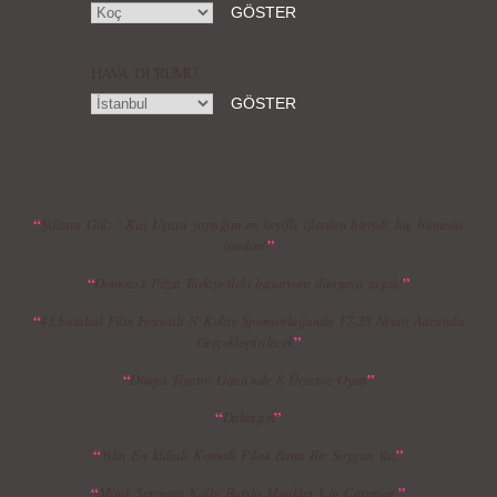
HAVA DURUMU
MBFWI - Gülçin Çengel 2015 Yaz
MBFWI - Zeynep Erdoğan 2015 Yaz
Koleksiyonu
Koleksiyonu
“
Şifanur Gül: " Kuş Uçuşu yaptığım en keyifli işlerden biriydi, hiç bitmesin
”
istedim"
“
”
Domino’s Pizza Türkiye’deki başarısını dünyaya taşıdı!
MBFWI - Giray Sepin 2015 Yaz Koleksiyonu
MBFWI - Burçe Bekrek 2015 Yaz Koleksiyonu
“
43.İstanbul Film Festivali N Kolay Sponsorluğunda 17-28 Nisan Arasında
”
Gerçekleştirilecek
“
”
Dünya Tiyatro Günü’nde 8 Ücretsiz Oyun
“
”
Dalmışım
“
”
Yılın En İddialı Komedi Filmi Bana Bir Soygun Yaz
“
”
Minik Serçenin Kalbi Burslu Minikler İçin Çarpıyor!