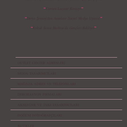
“
”
Citroen Lacoste Konsept
“
”
Derya Şensoy’dan Annelere Sosyal Medya Uyarısı!
“
”
Koltuk Senin Harbiye’de Gençleri Bekliyor
OUTLET CENTER ADRESLERİ
MODA TASARIMCILARI
MAĞAZA ADRES VE TELEFONLARI
DEKORASYON FİRMALARI
AKSESUAR VE TAKI TASARIMCILARI
DOĞUM FOTOĞRAFÇILARI
BUTİKLER