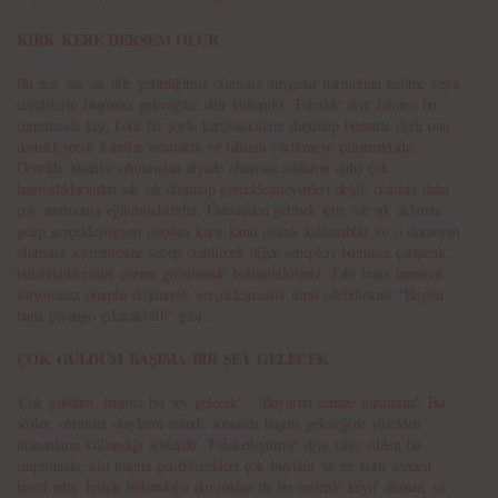
KIRK KERE DERSEM OLUR
Bu söz, sık sık dile getirdiğimiz olumsuz duygular barındıran kelime veya
cümlelerin başımıza geleceğine dair kullanılır. 'Falcılık' diye bilinen bu
çarpıtmada kişi, kötü bir şeyle karşılaşacağını düşünüp bununla ilgili onu
destekleyecek kanıtlar aramakta ve tahmin yürütmeye çalışmaktadır.
Genelde insanlar olumludan ziyade olumsuz anılarını daha çok
hatırladıklarından sık sık düşünüp gerçekleşmeyenleri değil, olanları daha
çok anımsama eğilimindedirler. Üstesinden gelmek için; sık sık aklınıza
gelip gerçekleşmeyen olayları karşı kanıt olarak kullanabilir ve o durumun
olumsuz seyretmesine sebep olabilecek diğer sebepleri bulmaya çalışarak,
bulabildiklerinizi çözme girişiminde bulunabilirsiniz. Tabi buna inanmak
istiyorsanız olumlu düşünerek gerçekleşmesini ümit edebilirsiniz “Bugün
bana piyango çıkacak(40)” gibi…
ÇOK GÜLDÜM BAŞIMA BİR ŞEY GELECEK
'Çok güldüm, başıma bir şey gelecek' – 'Buyurun cenaze namazına': Bu
sözler, olumsuz olayların eninde sonunda başına geleceğine yürekten
inananların kullandığı sözlerdir. 'Felaketleştirme' diye tabir edilen bu
çarpıtmada, kişi başına gelebilecekleri çok büyütür ve en kötü sonucu
hayal eder. İçinde bulunduğu durumdan da bu nedenle keyif alamaz, ya