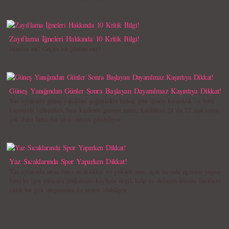
Zayıflama İğneleri Hakkında 10 Kritik Bilgi!
Mucize mi? Geçici bir çözüm mü?
Güneş Yanığından Günler Sonra Başlayan Dayanılmaz Kaşıntıya Dikkat!
Yaz aylarında güneş yanıkları çoğunlukla birkaç gün içinde kızarıklık ve hafif
kaşıntıyla iyileşirken, bazı kişilerde güneşe maruz kaldıktan 24 ila 72 saat sonra
çok daha farklı bir tablo ortaya çıkabiliyor.
Yaz Sıcaklarında Spor Yaparken Dikkat!
Yaz aylarında artan hava sıcaklıkları ve yüksek nem, açık havada egzersiz yapan
bireyler için yalnızca performans kaybına değil, kalp ve dolaşım sistemi üzerinde
ciddi bir yük oluşmasına da neden olabiliyor.