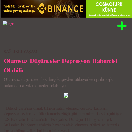
SAĞLIKLI YAŞAM
Olumsuz Düşünceler Depresyon Habercisi
Olabilir
Olumsuz düşünceler bizi birçok şeyden alıkoyarken psikolojik
anlamda da yıkıma neden olabiliyor.
Bilişsel çarpıtma olarak bilinen hatalı olumsuz düşünce kalıpları;
depresyon, evham ve öfke kontrolsüzlüğü gibi durumlara da yol açabiliyor.
US Psikiyatri Enstitüsü’nden Psikiyatrist Dr. Uğur Hatıloğlu, en çok
kullanılan kalıplaşmış sözlerin hayatımızdaki olumsuz etkileri ve bununla
baş edebilme yolları hakkında bilgi verdi.