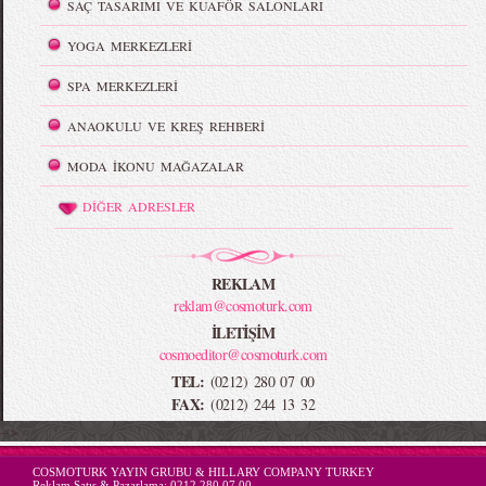
SAÇ TASARIMI VE KUAFÖR SALONLARI
YOGA MERKEZLERİ
SPA MERKEZLERİ
ANAOKULU VE KREŞ REHBERİ
MODA İKONU MAĞAZALAR
DİĞER ADRESLER
REKLAM
reklam@cosmoturk.com
İLETİŞİM
cosmoeditor@cosmoturk.com
TEL:
(0212) 280 07 00
FAX:
(0212) 244 13 32
-->
COSMOTURK YAYIN GRUBU & HILLARY COMPANY TURKEY
Reklam Satış & Pazarlama:
0212 280 07 00