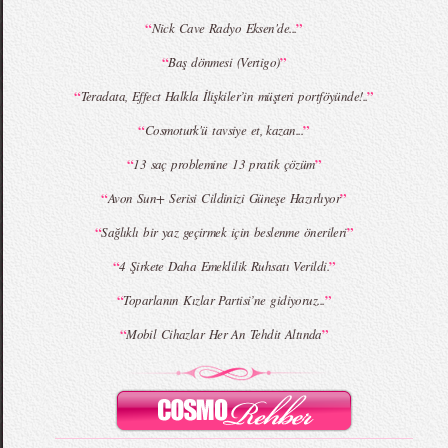
“
”
Nick Cave Radyo Eksen'de...
“
”
Baş dönmesi (Vertigo)
MBFWI - Giray Sepin 2015 Yaz Koleksiyonu
MBFWI - Burçe Bekrek 2015 Yaz Koleksiyonu
“
”
Teradata, Effect Halkla İlişkiler’in müşteri portföyünde!..
“
”
Cosmoturk'ü tavsiye et, kazan...
“
”
13 saç problemine 13 pratik çözüm
“
”
Avon Sun+ Serisi Cildinizi Güneşe Hazırlıyor
“
”
Sağlıklı bir yaz geçirmek için beslenme önerileri
“
”
4 Şirkete Daha Emeklilik Ruhsatı Verildi.
“
”
Toparlanın Kızlar Partisi’ne gidiyoruz...
“
”
Mobil Cihazlar Her An Tehdit Altında