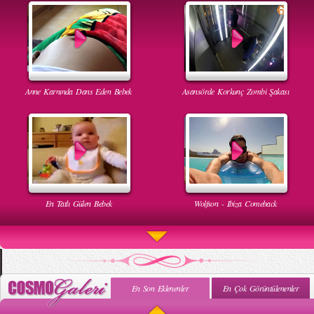
Anne Karnında Dans Eden Bebek
Asansörde Korkunç Zombi Şakası
En Tatlı Gülen Bebek
Wolfson - Ibiza Comeback
En Son Eklenenler
En Çok Görüntülenenler