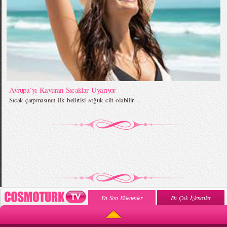
Avrupa`yı Kavuran Sıcaklar Uyarıyor
Sıcak çarpmasının ilk belirtisi soğuk cilt olabilir…
En Son Eklenenler
En Çok İzlenenler