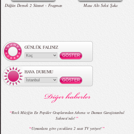
Düğün Dernek 2 Sünnet - Fragman
Masa Altı Seksi Şaka
Örgü Saç Modelleri
MBFWI - Hakan Akkaya 2015 Yaz
Koleksiyonu
GÜNLÜK FALINIZ
HAVA DURUMU
MBFWI - Gülçin Çengel 2015 Yaz
MBFWI - Zeynep Erdoğan 2015 Yaz
Koleksiyonu
Koleksiyonu
“
Rock Müziğin En Popüler Gruplarından Athena ve Duman Garajistanbul
”
Sahnesi`nde!
“
”
Uzmanlara göre çocuklara 2 saat TV yetiyor!
MBFWI - Giray Sepin 2015 Yaz Koleksiyonu
MBFWI - Burçe Bekrek 2015 Yaz Koleksiyonu