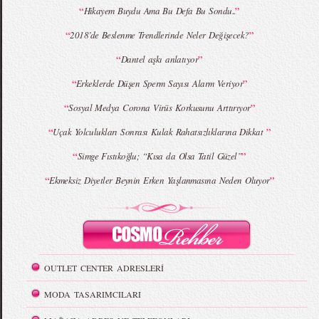
“
”
Hikayem Buydu Ama Bu Defa Bu Sondu..
“
”
2018’de Beslenme Trendlerinde Neler Değişecek?
“
”
Dantel aşkı anlatıyor
“
”
Erkeklerde Düşen Sperm Sayısı Alarm Veriyor
“
”
Sosyal Medya Corona Virüs Korkusunu Arttırıyor
“
”
Uçak Yolculukları Sonrası Kulak Rahatsızlıklarına Dikkat
“
”
Simge Fıstıkoğlu; “Kısa da Olsa Tatil Güzel”
“
”
Ekmeksiz Diyetler Beynin Erken Yaşlanmasına Neden Oluyor
OUTLET CENTER ADRESLERİ
MODA TASARIMCILARI