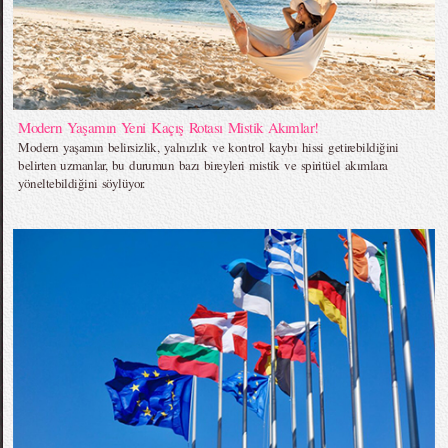
Modern Yaşamın Yeni Kaçış Rotası Mistik Akımlar!
Modern yaşamın belirsizlik, yalnızlık ve kontrol kaybı hissi getirebildiğini
belirten uzmanlar, bu durumun bazı bireyleri mistik ve spiritüel akımlara
yöneltebildiğini söylüyor.