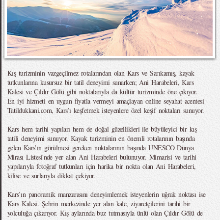
Kış turizminin vazgeçilmez rotalarından olan Kars ve Sarıkamış, kayak
tutkunlarına kusursuz bir tatil deneyimi sunarken; Ani Harabeleri, Kars
Kalesi ve Çıldır Gölü gibi noktalarıyla da kültür turizminde öne çıkıyor.
En iyi hizmeti en uygun fiyatla vermeyi amaçlayan online seyahat acentesi
Tatildukkani.com, Kars’ı keşfetmek isteyenlere özel keşif noktaları sunuyor.
Kars hem tarihi yapıları hem de doğal güzellikleri ile büyüleyici bir kış
tatili deneyimi sunuyor. Kayak turizminin en önemli rotalarının başında
gelen Kars’ın görülmesi gereken noktalarının başında UNESCO Dünya
Mirası Listesi'nde yer alan Ani Harabeleri bulunuyor. Mimarisi ve tarihi
yapılarıyla fotoğraf tutkunları için harika bir nokta olan Ani Harabeleri,
kilise ve surlarıyla dikkat çekiyor.
Kars’ın panoramik manzarasını deneyimlemek isteyenlerin uğrak noktası ise
Kars Kalesi. Şehrin merkezinde yer alan kale, ziyaretçilerini tarihi bir
yolculuğa çıkarıyor. Kış aylarında buz tutmasıyla ünlü olan Çıldır Gölü de