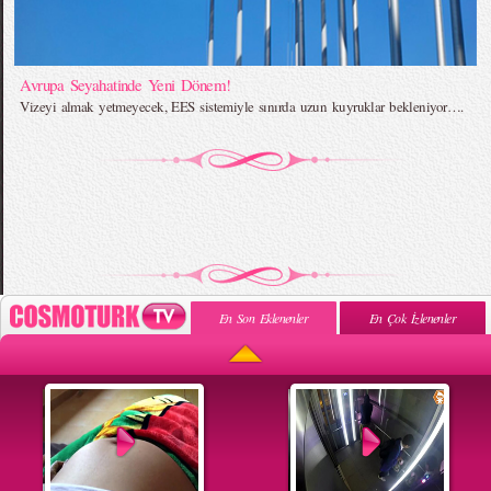
Avrupa Seyahatinde Yeni Dönem!
Vizeyi almak yetmeyecek, EES sistemiyle sınırda uzun kuyruklar bekleniyor….
En Son Eklenenler
En Çok İzlenenler