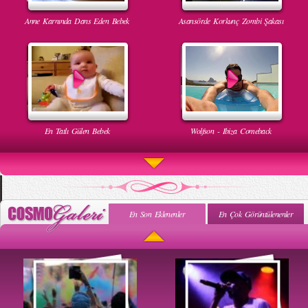
Anne Karnında Dans Eden Bebek
Asansörde Korkunç Zombi Şakası
En Tatlı Gülen Bebek
Wolfson - Ibiza Comeback
En Son Eklenenler
En Çok Görüntülenenler
Uyuyan Bebeğe Gangnam Dinletilirse Ne Olur
Uykusun Da Gülen Bebek