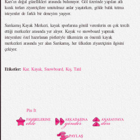
Kars’ın doğal güzellikleri arasında bulunuyor. Göl üzerinde yapılan atlı
kızak turları ziyaretçilere unutulmaz anlar yaşatırken, gölde balık tutma
isteyenler de farklı bir deneyim yaşıyor.
Sarıkamış Kayak Merkezi, kayak sporlarına gönül verenlerin en çok tercih
ettiği merkezler arasında yer alıyor. Kayak ve snowboard yapmak
isteyenlere özel hazırlanan pistleriyle ülkemizin en önemli kayak
merkezleri arasında yer alan Sarıkamış, her ülkeden ziyaretçinin ilgisini
çekiyor.
Etiketler:
Kar
,
Kayak
,
Snowboard
,
Kış
,
Tatil
Pin It