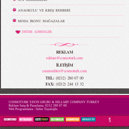
ANAOKULU VE KREŞ REHBERİ
MODA İKONU MAĞAZALAR
DİĞER ADRESLER
REKLAM
reklam@cosmoturk.com
İLETİŞİM
cosmoeditor@cosmoturk.com
TEL:
(0212) 280 07 00
FAX:
(0212) 244 13 32
-->
COSMOTURK YAYIN GRUBU & HILLARY COMPANY TURKEY
Reklam Satış & Pazarlama:
0212 280 07 00
Web Programlama :
Selim Topaloğlu