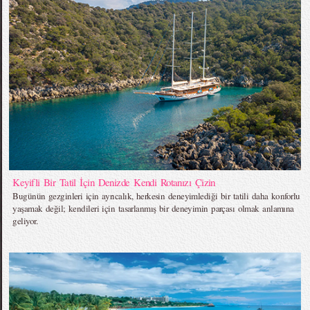
Keyifli Bir Tatil İçin Denizde Kendi Rotanızı Çizin
Bugünün gezginleri için ayrıcalık, herkesin deneyimlediği bir tatili daha konforlu
yaşamak değil; kendileri için tasarlanmış bir deneyimin parçası olmak anlamına
geliyor.