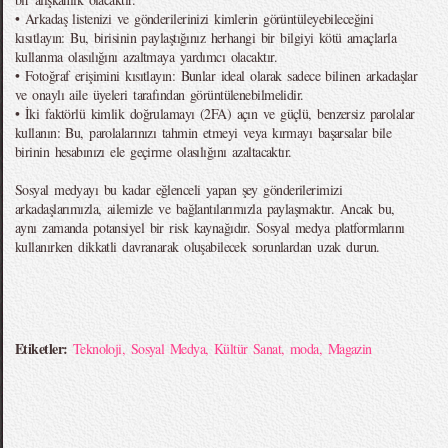
• Arkadaş listenizi ve gönderilerinizi kimlerin görüntüleyebileceğini
kısıtlayın: Bu, birisinin paylaştığınız herhangi bir bilgiyi kötü amaçlarla
kullanma olasılığını azaltmaya yardımcı olacaktır.
• Fotoğraf erişimini kısıtlayın: Bunlar ideal olarak sadece bilinen arkadaşlar
ve onaylı aile üyeleri tarafından görüntülenebilmelidir.
• İki faktörlü kimlik doğrulamayı (2FA) açın ve güçlü, benzersiz parolalar
kullanın: Bu, parolalarınızı tahmin etmeyi veya kırmayı başarsalar bile
birinin hesabınızı ele geçirme olasılığını azaltacaktır.
Sosyal medyayı bu kadar eğlenceli yapan şey gönderilerimizi
arkadaşlarımızla, ailemizle ve bağlantılarımızla paylaşmaktır. Ancak bu,
aynı zamanda potansiyel bir risk kaynağıdır. Sosyal medya platformlarını
kullanırken dikkatli davranarak oluşabilecek sorunlardan uzak durun.
Etiketler:
Teknoloji
,
Sosyal Medya
,
Kültür Sanat
,
moda
,
Magazin