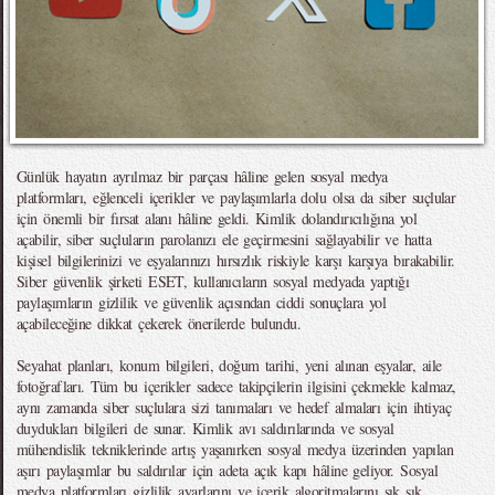
Günlük hayatın ayrılmaz bir parçası hâline gelen sosyal medya
platformları, eğlenceli içerikler ve paylaşımlarla dolu olsa da siber suçlular
için önemli bir fırsat alanı hâline geldi. Kimlik dolandırıcılığına yol
açabilir, siber suçluların parolanızı ele geçirmesini sağlayabilir ve hatta
kişisel bilgilerinizi ve eşyalarınızı hırsızlık riskiyle karşı karşıya bırakabilir.
Siber güvenlik şirketi ESET, kullanıcıların sosyal medyada yaptığı
paylaşımların gizlilik ve güvenlik açısından ciddi sonuçlara yol
açabileceğine dikkat çekerek önerilerde bulundu.
Seyahat planları, konum bilgileri, doğum tarihi, yeni alınan eşyalar, aile
fotoğrafları. Tüm bu içerikler sadece takipçilerin ilgisini çekmekle kalmaz,
aynı zamanda siber suçlulara sizi tanımaları ve hedef almaları için ihtiyaç
duydukları bilgileri de sunar. Kimlik avı saldırılarında ve sosyal
mühendislik tekniklerinde artış yaşanırken sosyal medya üzerinden yapılan
aşırı paylaşımlar bu saldırılar için adeta açık kapı hâline geliyor. Sosyal
medya platformları gizlilik ayarlarını ve içerik algoritmalarını sık sık