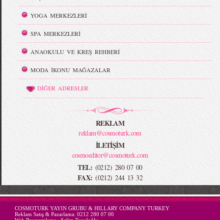
YOGA MERKEZLERİ
SPA MERKEZLERİ
ANAOKULU VE KREŞ REHBERİ
MODA İKONU MAĞAZALAR
DİĞER ADRESLER
REKLAM
reklam@cosmoturk.com
İLETİŞİM
cosmoeditor@cosmoturk.com
TEL:
(0212) 280 07 00
FAX:
(0212) 244 13 32
-->
COSMOTURK YAYIN GRUBU & HILLARY COMPANY TURKEY
Reklam Satış & Pazarlama:
0212 280 07 00