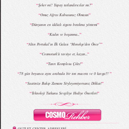
“
”
Şeker mi? Yapay tatlandırıcılar mı?
“
”
Omuz Ağrısı Kabusunuz Olmasın
MBFWI - Giray Sepin 2015 Yaz Koleksiyonu
MBFWI - Burçe Bekrek 2015 Yaz Koleksiyonu
“
”
Dünyanın en iddialı sigara bırakma yöntemi
“
”
Kadın ve boşanma...
“
”
Altın Portakal’ın İlk Galası “Menekşe’den Önce”
“
”
Cosmoturk'ü tavsiye et, kazan...
“
”
Tanrı Komplosu Çıktı!
“
”
78 gün boyunca aynı arabada bir ton macera ve 0 kavga!!!
“
”
Saatinize Bakıp Zamanı Söyleyemiyorsanız Dikkat!
“
”
Teknoloji Tutkunu Sevgiliye Hediye Önerileri
OUTLET CENTER ADRESLERİ