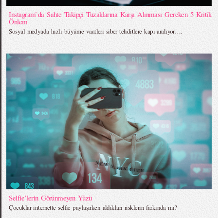
Instagram`da Sahte Takipçi Tuzaklarına Karşı Alınması Gereken 5 Kritik
Önlem
Sosyal medyada hızlı büyüme vaatleri siber tehditlere kapı aralıyor….
Selfie’lerin Görünmeyen Yüzü
Çocuklar internette selfie paylaşırken aldıkları risklerin farkında mı?