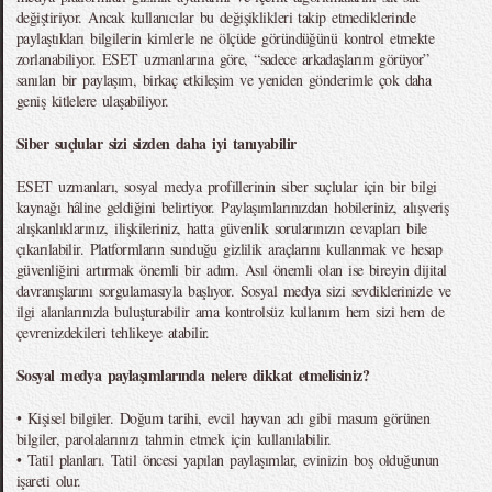
değiştiriyor. Ancak kullanıcılar bu değişiklikleri takip etmediklerinde
paylaştıkları bilgilerin kimlerle ne ölçüde göründüğünü kontrol etmekte
zorlanabiliyor. ESET uzmanlarına göre, “sadece arkadaşlarım görüyor”
sanılan bir paylaşım, birkaç etkileşim ve yeniden gönderimle çok daha
geniş kitlelere ulaşabiliyor.
Siber suçlular sizi sizden daha iyi tanıyabilir
ESET uzmanları, sosyal medya profillerinin siber suçlular için bir bilgi
kaynağı hâline geldiğini belirtiyor. Paylaşımlarınızdan hobileriniz, alışveriş
alışkanlıklarınız, ilişkileriniz, hatta güvenlik sorularınızın cevapları bile
çıkarılabilir. Platformların sunduğu gizlilik araçlarını kullanmak ve hesap
güvenliğini artırmak önemli bir adım. Asıl önemli olan ise bireyin dijital
davranışlarını sorgulamasıyla başlıyor. Sosyal medya sizi sevdiklerinizle ve
ilgi alanlarınızla buluşturabilir ama kontrolsüz kullanım hem sizi hem de
çevrenizdekileri tehlikeye atabilir.
Sosyal medya paylaşımlarında nelere dikkat etmelisiniz?
• Kişisel bilgiler. Doğum tarihi, evcil hayvan adı gibi masum görünen
bilgiler, parolalarınızı tahmin etmek için kullanılabilir.
• Tatil planları. Tatil öncesi yapılan paylaşımlar, evinizin boş olduğunun
işareti olur.