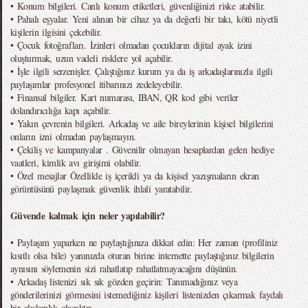
• Konum bilgileri. Canlı konum etiketleri, güvenliğinizi riske atabilir.
• Pahalı eşyalar. Yeni alınan bir cihaz ya da değerli bir takı, kötü niyetli
kişilerin ilgisini çekebilir.
• Çocuk fotoğrafları. İzinleri olmadan çocukların dijital ayak izini
oluşturmak, uzun vadeli risklere yol açabilir.
• İşle ilgili serzenişler. Çalıştığınız kurum ya da iş arkadaşlarınızla ilgili
paylaşımlar profesyonel itibarınızı zedeleyebilir.
• Finansal bilgiler. Kart numarası, IBAN, QR kod gibi veriler
dolandırıcılığa kapı açabilir.
• Yakın çevrenin bilgileri. Arkadaş ve aile bireylerinin kişisel bilgilerini
onların izni olmadan paylaşmayın.
• Çekiliş ve kampanyalar . Güvenilir olmayan hesaplardan gelen hediye
vaatleri, kimlik avı girişimi olabilir.
• Özel mesajlar Özellikle iş içerikli ya da kişisel yazışmaların ekran
görüntüsünü paylaşmak güvenlik ihlali yaratabilir.
Güvende kalmak için neler yapılabilir?
• Paylaşım yaparken ne paylaştığınıza dikkat edin: Her zaman (profiliniz
kısıtlı olsa bile) yanınızda oturan birine internette paylaştığınız bilgilerin
aynısını söylemenin sizi rahatlatıp rahatlatmayacağını düşünün.
• Arkadaş listenizi sık sık gözden geçirin: Tanımadığınız veya
gönderilerinizi görmesini istemediğiniz kişileri listenizden çıkarmak faydalı
bir alışkanlık olacaktır.