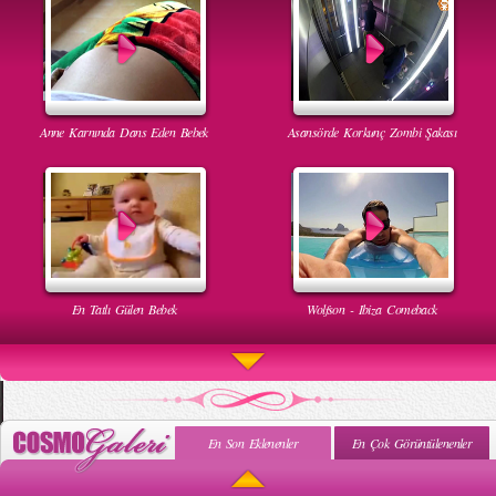
Anne Karnında Dans Eden Bebek
Asansörde Korkunç Zombi Şakası
En Tatlı Gülen Bebek
Wolfson - Ibiza Comeback
En Son Eklenenler
En Çok Görüntülenenler
Uyuyan Bebeğe Gangnam Dinletilirse Ne Olur
Uykusun Da Gülen Bebek