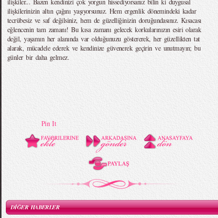
ilişkiler... Bazen kendinizi çok yorgun hissediyorsanız bilin ki duygusal
ilişkilerinizin altın çağını yaşıyorsunuz. Hem ergenlik dönemindeki kadar
tecrübesiz ve saf değilsiniz, hem de güzelliğinizin doruğundasınız. Kısacası
eğlencenin tam zamanı! Bu kısa zamanı gelecek korkularınızın esiri olarak
değil, yaşamın her alanında var olduğunuzu göstererek, her güzellikten tat
alarak, mücadele ederek ve kendinize güvenerek geçirin ve unutmayın; bu
günler bir daha gelmez.
Pin It
DİĞER HABERLER