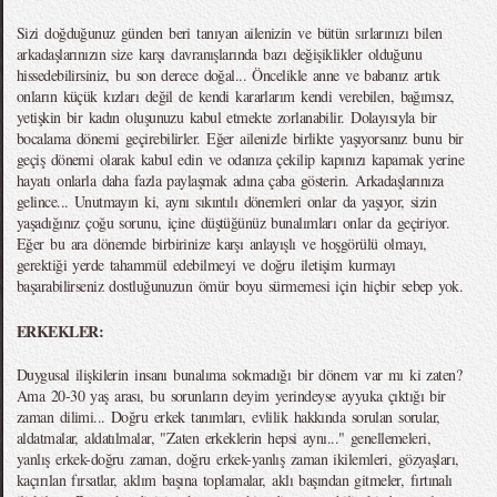
Sizi doğduğunuz günden beri tanıyan ailenizin ve bütün sırlarınızı bilen
arkadaşlarınızın size karşı davranışlarında bazı değişiklikler olduğunu
hissedebilirsiniz, bu son derece doğal... Öncelikle anne ve babanız artık
onların küçük kızları değil de kendi kararlarım kendi verebilen, bağımsız,
yetişkin bir kadın oluşunuzu kabul etmekte zorlanabilir. Dolayısıyla bir
bocalama dönemi geçirebilirler. Eğer ailenizle birlikte yaşıyorsanız bunu bir
geçiş dönemi olarak kabul edin ve odanıza çekilip kapınızı kapamak yerine
hayatı onlarla daha fazla paylaşmak adına çaba gösterin. Arkadaşlarınıza
gelince... Unutmayın ki, aynı sıkıntılı dönemleri onlar da yaşıyor, sizin
yaşadığınız çoğu sorunu, içine düştüğünüz bunalımları onlar da geçiriyor.
Eğer bu ara dönemde birbirinize karşı anlayışlı ve hoşgörülü olmayı,
gerektiği yerde tahammül edebilmeyi ve doğru iletişim kurmayı
başarabilirseniz dostluğunuzun ömür boyu sürmemesi için hiçbir sebep yok.
ERKEKLER:
Duygusal ilişkilerin insanı bunalıma sokmadığı bir dönem var mı ki zaten?
Ama 20-30 yaş arası, bu sorunların deyim yerindeyse ayyuka çıktığı bir
zaman dilimi... Doğru erkek tanımları, evlilik hakkında sorulan sorular,
aldatmalar, aldatılmalar, "Zaten erkeklerin hepsi aynı..." genellemeleri,
yanlış erkek-doğru zaman, doğru erkek-yanlış zaman ikilemleri, gözyaşları,
kaçırılan fırsatlar, aklım başına toplamalar, aklı başından gitmeler, fırtınalı