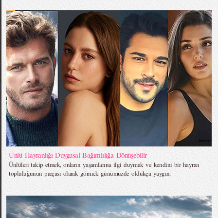
Ünlü Hayranlığı Duygusal Bağımlılığa Dönüşebilir
Ünlüleri takip etmek, onların yaşamlarına ilgi duymak ve kendini bir hayran
topluluğunun parçası olarak görmek günümüzde oldukça yaygın.