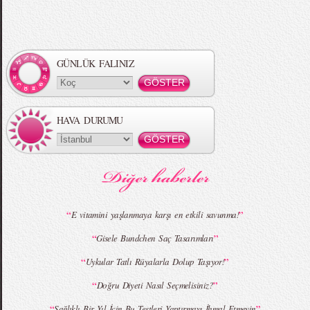
Örgü Saç Modelleri
MBFWI - Hakan Akkaya 2015 Yaz
Koleksiyonu
GÜNLÜK FALINIZ
HAVA DURUMU
MBFWI - Gülçin Çengel 2015 Yaz
MBFWI - Zeynep Erdoğan 2015 Yaz
Koleksiyonu
Koleksiyonu
“
”
E vitamini yaşlanmaya karşı en etkili savunma!
“
”
Gisele Bundchen Saç Tasarımları
MBFWI - Giray Sepin 2015 Yaz Koleksiyonu
MBFWI - Burçe Bekrek 2015 Yaz Koleksiyonu
“
”
Uykular Tatlı Rüyalarla Dolup Taşıyor!
“
”
Doğru Diyeti Nasıl Seçmelisiniz?
“
”
Sağlıklı Bir Yıl İçin Bu Testleri Yaptırmayı İhmal Etmeyin