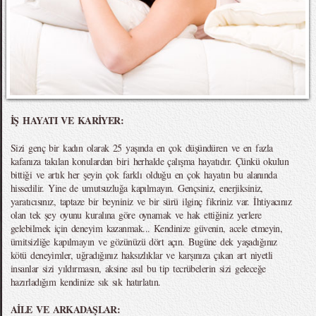
İŞ HAYATI VE KARİYER:
Sizi genç bir kadın olarak 25 yaşında en çok düşündüren ve en fazla
kafanıza takılan konulardan biri herhalde çalışma hayatıdır. Çünkü okulun
bittiği ve artık her şeyin çok farklı olduğu en çok hayatın bu alanında
hissedilir. Yine de umutsuzluğa kapılmayın. Gençsiniz, enerjiksiniz,
yaratıcısınız, taptaze bir beyniniz ve bir sürü ilginç fikriniz var. İhtiyacınız
olan tek şey oyunu kuralına göre oynamak ve hak ettiğiniz yerlere
gelebilmek için deneyim kazanmak... Kendinize güvenin, acele etmeyin,
ümitsizliğe kapılmayın ve gözünüzü dört açın. Bugüne dek yaşadığınız
kötü deneyimler, uğradığınız haksızlıklar ve karşınıza çıkan art niyetli
insanlar sizi yıldırmasın, aksine asıl bu tip tecrübelerin sizi geleceğe
hazırladığım kendinize sık sık hatırlatın.
AİLE VE ARKADAŞLAR: