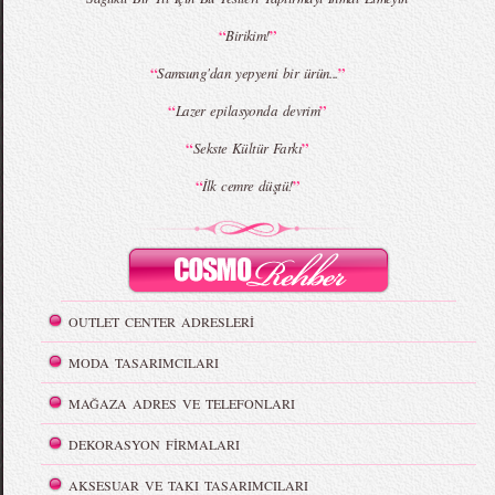
“
”
Birikim!
“
”
Samsung'dan yepyeni bir ürün...
“
”
Lazer epilasyonda devrim
“
”
Sekste Kültür Farkı
“
”
İlk cemre düştü!
OUTLET CENTER ADRESLERİ
MODA TASARIMCILARI
MAĞAZA ADRES VE TELEFONLARI
DEKORASYON FİRMALARI
AKSESUAR VE TAKI TASARIMCILARI