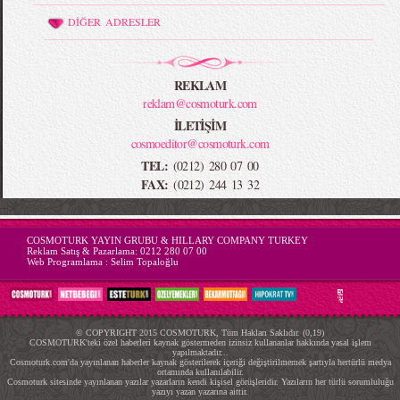
DİĞER ADRESLER
REKLAM
reklam@cosmoturk.com
İLETİŞİM
cosmoeditor@cosmoturk.com
TEL:
(0212) 280 07 00
FAX:
(0212) 244 13 32
-->
COSMOTURK YAYIN GRUBU & HILLARY COMPANY TURKEY
Reklam Satış & Pazarlama:
0212 280 07 00
Web Programlama :
Selim Topaloğlu
© COPYRIGHT 2015 COSMOTURK, Tüm Hakları Saklıdır. (0,19)
COSMOTURK'teki özel haberleri kaynak göstermeden izinsiz kullananlar hakkında yasal işlem
yapılmaktadır...
Cosmoturk.com'da yayınlanan haberler kaynak gösterilerek içeriği değiştirilmemek şartıyla hertürlü medya
ortamında kullanılabilir.
Cosmoturk sitesinde yayınlanan yazılar yazarların kendi kişisel görüşleridir. Yazıların her türlü sorumluluğu
yazıyı yazan yazarına aittir.