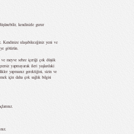
düşünebilir, kendinizle gurur
z. Kendinize ulaşabileceğiniz yeni ve
iye götürün.
k ve meyve sebze içeriği çok düşük
gzersiz yapmayarak ileri yaşlardaki
likler yapmanız gerektiğini, sizin ve
enmek için daha çok sağlık bilgisi
çlarınız.
nız.