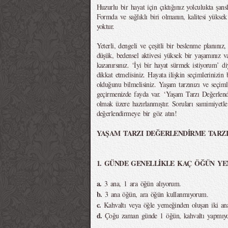
Huzurlu bir hayat için çıktığınız yolculukta şans
Formda ve sağlıklı biri olmanın, kalitesi yükse
yoktur.
Yeterli, dengeli ve çeşitli bir beslenme planınız,
düşük, bedensel aktivesi yüksek bir yaşamınız v
kazanırsınız. ‘İyi bir hayat sürmek istiyorum’ di
dikkat etmelisiniz. Hayata ilişkin seçimlerinizin 
olduğunu bilmelisiniz. Yaşam tarzınızı ve seçi
geçirmenizde fayda var. ‘Yaşam Tarzı Değerlend
olmak üzere hazırlanmıştır. Soruları samimiyetle
değerlendirmeye bir göz atın!
YAŞAM TARZI DEĞERLENDİRME TARZ
1. GÜNDE GENELLİKLE KAÇ ÖĞÜN YE
a.
3 ana, 1 ara öğün alıyorum.
b.
3 ana öğün, ara öğün kullanmıyorum.
c.
Kahvaltı veya öğle yemeğinden oluşan iki an
d.
Çoğu zaman günde 1 öğün, kahvaltı yapmıy