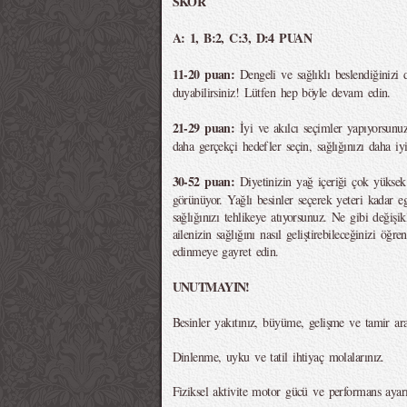
SKOR
A: 1, B:2, C:3, D:4 PUAN
11-20 puan:
Dengeli ve sağlıklı beslendiğinizi 
duyabilirsiniz! Lütfen hep böyle devam edin.
21-29 puan:
İyi ve akılcı seçimler yapıyorsunu
daha gerçekçi hedefler seçin, sağlığınızı daha iy
30-52 puan:
Diyetinizin yağ içeriği çok yükse
görünüyor. Yağlı besinler seçerek yeteri kadar e
sağlığınızı tehlikeye atıyorsunuz. Ne gibi değişik
ailenizin sağlığını nasıl geliştirebileceğinizi öğr
edinmeye gayret edin.
UNUTMAYIN!
Besinler yakıtınız, büyüme, gelişme ve tamir ara
Dinlenme, uyku ve tatil ihtiyaç molalarınız.
Fiziksel aktivite motor gücü ve performans ayarı