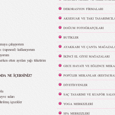
DEKORASYON FİRMALARI
AKSESUAR VE TAKI TASARIMCIL
DOĞUM FOTOĞRAFÇILARI
BUTİKLER
amaya çalışıyorum
AYAKKABI VE ÇANTA MAĞAZALA
 (rapeseed) kullanıyorum
nıyorum
İKİNCİ EL GİYSİ MAĞAZALARI
rken etten ayrılan yağı tüketirim
GECE HAYATI VE EĞLENCE MEKA
NDA NE İÇERSİNİZ?
POPÜLER MEKANLAR (RESTAURA
DİYETİSYENLER
ola
SAÇ TASARIMI VE KUAFÖR SALO
eyve suları
ırılmış içecekler
YOGA MERKEZLERİ
SPA MERKEZLERİ