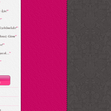
”
”
 İçin!
”
r
”
izebilmelidir!
”
Bensiz Gitme
”
or!
”
leyecek…
”
I