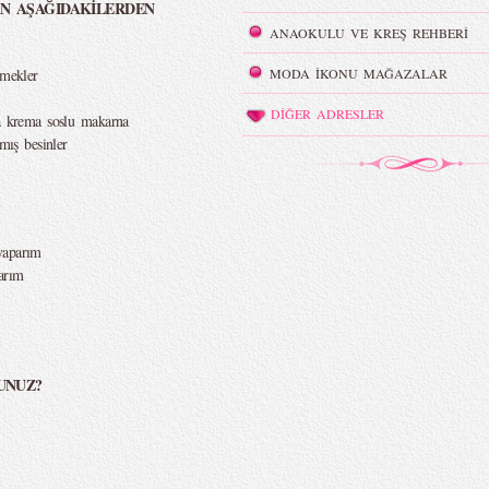
AN AŞAĞIDAKİLERDEN
ANAOKULU VE KREŞ REHBERİ
emekler
MODA İKONU MAĞAZALAR
DİĞER ADRESLER
ya krema soslu makarna
mış besinler
yaparım
arım
UNUZ?