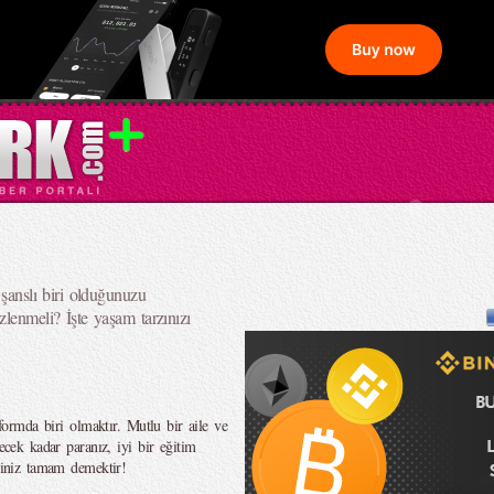
 şanslı biri olduğunuzu
zlenmeli? İşte yaşam tarzınızı
 formda biri olmaktır. Mutlu bir aile ve
tecek kadar paranız, iyi bir eğitim
işiniz tamam demektir!