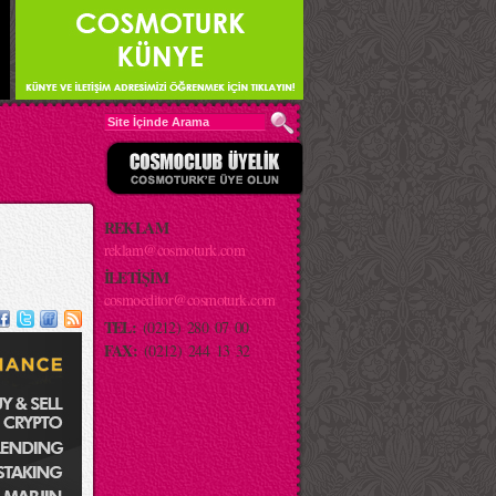
REKLAM
reklam@cosmoturk.com
İLETİŞİM
cosmoeditor@cosmoturk.com
TEL:
(0212) 280 07 00
FAX:
(0212) 244 13 32