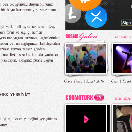
lı biri olduğunuzu düşünebilirsiniz.
k bir hayat kurmanın yaşı ve zamanı
 iyi ve kaliteli uykunuz, stres düzeyi
arsa form ve sağlığı hemen
TÜM GALERİ
yorsanız yaşam tarzınıza, seçimlerinize
beden ve ruh sağlığınızın belirleyicileri
mlerinizi zaman zaman gözden
irme Testi’ size bu konuda yardımcı
 yanıtlayın, aldığınız puana uygun
I
Color Party | Sziget 2016
Ceza | Sziget
MEK YERSİNİZ?
TÜM VIDEO
a öğün, akşam yemeğini geçiştiririm.
orum.