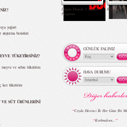
Düğün Dernek 2 Sünnet -
Masa Altı Se
NİZ?
Fragman
veya yoğurt
 atıştırma besinleri
GÜNLÜK FALINIZ
EYVE TÜKETİRSİNİZ?
 meyve ve sebze tüketirim
HAVA DURUMU
 kez tüketirim
T VE SÜT ÜRÜNLERİNİ
“
Ceyda Düvenci İle Her Güne Bir Mu
“
”
Korkmalısın…
r