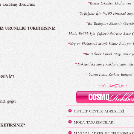
“
Kadın Erkekten Hoşlanırsa
ı azaltılmış dondurma
“
Sağlığınız İçin %100 Portakal Suyu
“
Bu Yanlışları Bilmeniz Gereki
İZ ÜRÜNLERİ TÜKETİRSİNİZ.
“
Mutlu Evlilik İçin Çiftler Ailelerine Sınır Ç
“
Ney ve Elektronik Müzik Klipte Buluştu: 
“
Bu Bitkiler Cinsel İsteği Arttırıy
“
Türkiye’deki tüm çocuklar tiyatro iz
“
Özlem Tuna: Zevkler Bahçesi
RSİNİZ?
indi göğsü
OUTLET CENTER ADRESLERİ
MODA TASARIMCILARI
KETİRSİNİZ?
MAĞAZA ADRES VE TELEFONLAR