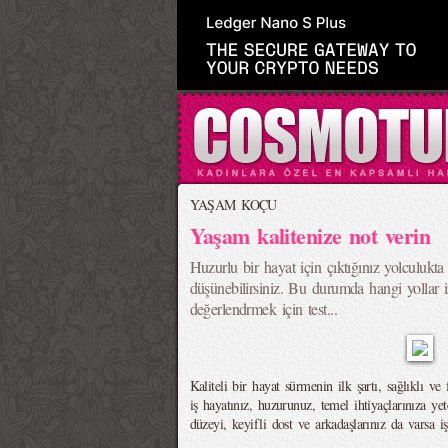
YAŞAM KOÇU
Yaşam kalitenize not verin
Huzurlu bir hayat için çıktığınız yolculukta
düşünebilirsiniz. Bu durumda hangi yollar i
değerlendrmek için test...
Kaliteli bir hayat sürmenin ilk şartı, sağlıklı ve
iş hayatınız, huzurunuz, temel ihtiyaçlarınıza ye
düzeyi, keyifli dost ve arkadaşlarınız da varsa 