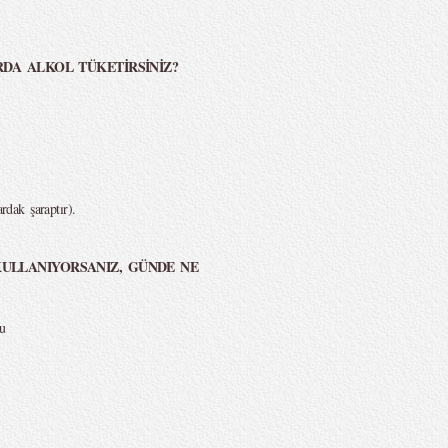
RDA ALKOL TÜKETİRSİNİZ?
rdak şaraptır).
KULLANIYORSANIZ, GÜNDE NE
du