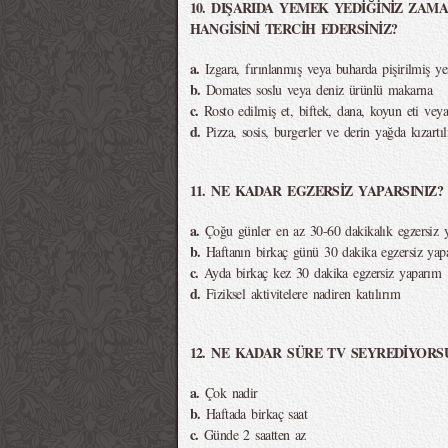
10. DIŞARIDA YEMEK YEDİĞİNİZ ZAM
HANGİSİNİ TERCİH EDERSİNİZ?
a.
Izgara, fırınlanmış veya buharda pişirilmiş y
b.
Domates soslu veya deniz ürünlü makarna
c.
Rosto edilmiş et, biftek, dana, koyun eti ve
d.
Pizza, sosis, burgerler ve derin yağda kızartıl
11. NE KADAR EGZERSİZ YAPARSINIZ?
a.
Çoğu günler en az 30-60 dakikalık egzersiz 
b.
Haftanın birkaç günü 30 dakika egzersiz yap
c.
Ayda birkaç kez 30 dakika egzersiz yaparım
d.
Fiziksel aktivitelere nadiren katılırım
12. NE KADAR SÜRE TV SEYREDİYORS
a.
Çok nadir
b.
Haftada birkaç saat
c.
Günde 2 saatten az