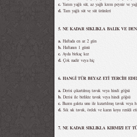
c.
Yarım yağlı süt, az yağlı krem peynir ve yağ
d.
Tam yağlı süt ve süt ürünleri
5. NE KADAR SIKLIKLA BALIK VE DEN
a.
Haftada en az 2 gün
b.
Haftanın 1 günü
c.
Ayda birkaç kez
d.
Çok nadir veya hiç
6. HANGİ TÜR BEYAZ ETİ TERCİH EDE
a.
Derisi çıkartılmış tavuk veya hindi göğsü
b.
Derisi ile birlikte tavuk veya hindi göğsü
c.
Bazen galeta unu ile kızartılmış tavuk veya h
d.
Sık sık tavuk, ördek ve kazın koyu renkli eti
7. NE KADAR SIKLIKLA KIRMIZI ET TÜ