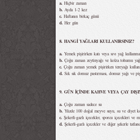
a.
Hiçbir zaman
b.
Ayda 1-2 kez
c.
Haftanın birkaç günü
d.
Her gün
8. HANGİ YAĞLARI KULLANIRSINIZ?
a.
Yemek pişirirken katı veya sıvı yağ kullanm
b.
Çoğu zaman zeytinyağı ve kolza tohumu yağı
c.
Çoğu zaman yemek pişirirken tereyağı kulla
d.
Sık sık domuz pastırması, domuz yağı ve pişe
9. GÜN İÇİNDE KAHVE VEYA ÇAY DIŞI
a.
Çoğu zaman sadece su
b.
Yüzde 100 doğal meyve suyu, su ve diyet k
c.
Şekerli-gazlı içecekler, sporcu içecekleri ve m
d.
Şekerli-gazlı içecekler ve diğer şekerle tatland