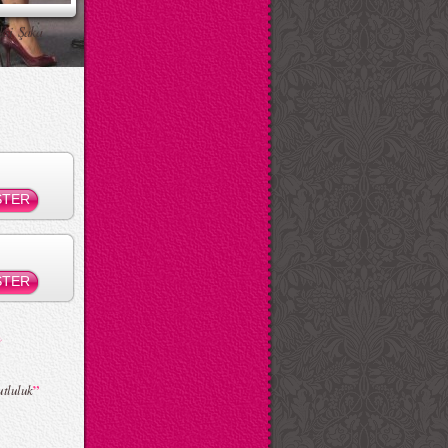
ksi Şaka
”
tluluk