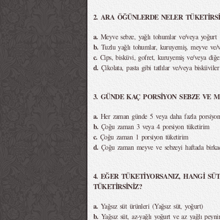
2. ARA ÖĞÜNLERDE NELER TÜKETİRSİ
a.
Meyve sebze, yağlı tohumlar ve/veya yoğurt
b.
Tuzlu yağlı tohumlar, kuruyemiş, meyve ve/
c.
Cips, bisküvi, gofret, kuruyemiş ve/veya diğer
d.
Çikolata, pasta gibi tatlılar ve/veya bisküviler
3. GÜNDE KAÇ PORSİYON SEBZE VE M
a.
Her zaman günde 5 veya daha fazla porsiyon
b.
Çoğu zaman 3 veya 4 porsiyon tüketirim
c.
Çoğu zaman 1 porsiyon tüketirim
d.
Çoğu zaman meyve ve sebzeyi haftada birkaç
4. EĞER TÜKETİYORSANIZ, HANGİ SÜ
TÜKETİRSİNİZ?
a.
Yağsız süt ürünleri (Yağsız süt, yoğurt)
b.
Yağsız süt, az-yağlı yoğurt ve az yağlı peyni