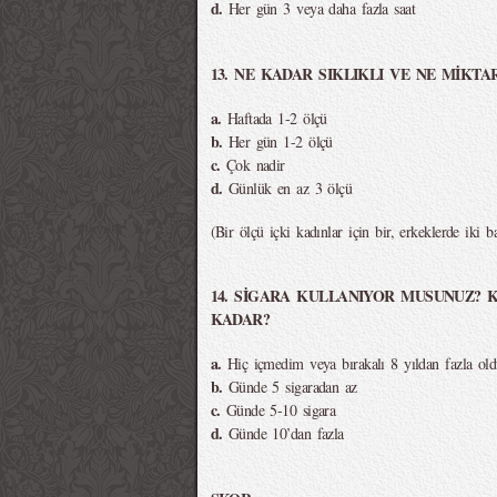
d.
Her gün 3 veya daha fazla saat
13. NE KADAR SIKLIKLI VE NE MİKTA
a.
Haftada 1-2 ölçü
b.
Her gün 1-2 ölçü
c.
Çok nadir
d.
Günlük en az 3 ölçü
(Bir ölçü içki kadınlar için bir, erkeklerde iki ba
14. SİGARA KULLANIYOR MUSUNUZ? 
KADAR?
a.
Hiç içmedim veya bırakalı 8 yıldan fazla ol
b.
Günde 5 sigaradan az
c.
Günde 5-10 sigara
d.
Günde 10’dan fazla