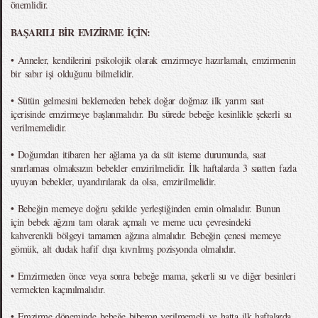
önemlidir.
BAŞARILI BİR EMZİRME İÇİN:
• Anneler, kendilerini psikolojik olarak emzirmeye hazırlamalı, emzirmenin
bir sabır işi olduğunu bilmelidir.
• Sütün gelmesini beklemeden bebek doğar doğmaz ilk yarım saat
içerisinde emzirmeye başlanmalıdır. Bu sürede bebeğe kesinlikle şekerli su
verilmemelidir.
• Doğumdan itibaren her ağlama ya da süt isteme durumunda, saat
sınırlaması olmaksızın bebekler emzirilmelidir. İlk haftalarda 3 saatten fazla
uyuyan bebekler, uyandırılarak da olsa, emzirilmelidir.
• Bebeğin memeye doğru şekilde yerleştiğinden emin olmalıdır. Bunun
için bebek ağzını tam olarak açmalı ve meme ucu çevresindeki
kahverenkli bölgeyi tamamen ağzına almalıdır. Bebeğin çenesi memeye
gömük, alt dudak hafif dışa kıvrılmış pozisyonda olmalıdır.
• Emzirmeden önce veya sonra bebeğe mama, şekerli su ve diğer besinleri
vermekten kaçınılmalıdır.
• Emzirme döneminde bebeğe biberon verilmemeli ve hatta ilk haftalarda