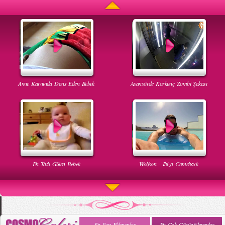
Anne Karnında Dans Eden Bebek
Asansörde Korkunç Zombi Şakası
En Tatlı Gülen Bebek
Wolfson - Ibiza Comeback
En Son Eklenenler
En Çok Görüntülenenler