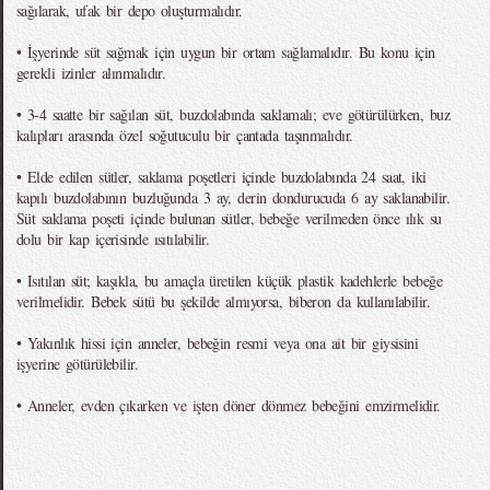
sağılarak, ufak bir depo oluşturmalıdır.
• İşyerinde süt sağmak için uygun bir ortam sağlamalıdır. Bu konu için
gerekli izinler alınmalıdır.
• 3-4 saatte bir sağılan süt, buzdolabında saklamalı; eve götürülürken, buz
kalıpları arasında özel soğutuculu bir çantada taşınmalıdır.
• Elde edilen sütler, saklama poşetleri içinde buzdolabında 24 saat, iki
kapılı buzdolabının buzluğunda 3 ay, derin dondurucuda 6 ay saklanabilir.
Süt saklama poşeti içinde bulunan sütler, bebeğe verilmeden önce ılık su
dolu bir kap içerisinde ısıtılabilir.
• Isıtılan süt; kaşıkla, bu amaçla üretilen küçük plastik kadehlerle bebeğe
verilmelidir. Bebek sütü bu şekilde almıyorsa, biberon da kullanılabilir.
• Yakınlık hissi için anneler, bebeğin resmi veya ona ait bir giysisini
işyerine götürülebilir.
• Anneler, evden çıkarken ve işten döner dönmez bebeğini emzirmelidir.