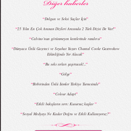
“
”
Dolgun ve Seksi Saçlar İçin
“
”
25 Yılın En Çok Aranan Dizileri Arasında 2 Türk Dizisi De Var!
MBFWI - Giray Sepin 2015 Yaz Koleksiyonu
MBFWI - Burçe Bekrek 2015 Yaz Koleksiyonu
“
”
Calvino’nun görünmeyen kentlerinde randevu
“
Dünyaca Ünlü Gazeteci ve Seyahat Yazarı Chantal Cooke Gastroshow
”
Etkinliğinde Yer Alacak
“
”
Bu seks sırları şaşırtacak!...
“
”
Gölge
“
”
Birbirinden Ünlü İsimler Türkiye Turnesinde
“
”
Colour Adapt
“
”
Etkili bakışların sırrı: Kusursuz kaşlar
“
”
Sosyal Medyayı Ne Kadar Doğru ve Etkili Kullanıyoruz?