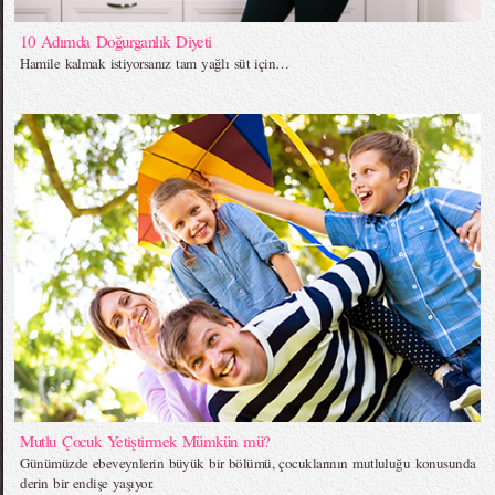
10 Adımda Doğurganlık Diyeti
Hamile kalmak istiyorsanız tam yağlı süt için…
Mutlu Çocuk Yetiştirmek Mümkün mü?
Günümüzde ebeveynlerin büyük bir bölümü, çocuklarının mutluluğu konusunda
derin bir endişe yaşıyor.