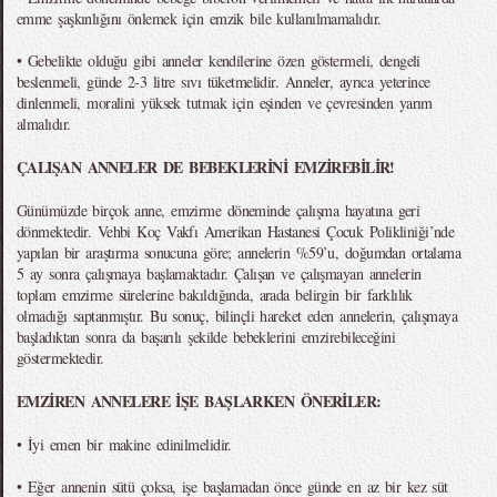
emme şaşkınlığını önlemek için emzik bile kullanılmamalıdır.
• Gebelikte olduğu gibi anneler kendilerine özen göstermeli, dengeli
beslenmeli, günde 2-3 litre sıvı tüketmelidir. Anneler, ayrıca yeterince
dinlenmeli, moralini yüksek tutmak için eşinden ve çevresinden yarım
almalıdır.
ÇALIŞAN ANNELER DE BEBEKLERİNİ EMZİREBİLİR!
Günümüzde birçok anne, emzirme döneminde çalışma hayatına geri
dönmektedir. Vehbi Koç Vakfı Amerikan Hastanesi Çocuk Polikliniği’nde
yapılan bir araştırma sonucuna göre; annelerin %59’u, doğumdan ortalama
5 ay sonra çalışmaya başlamaktadır. Çalışan ve çalışmayan annelerin
toplam emzirme sürelerine bakıldığında, arada belirgin bir farklılık
olmadığı saptanmıştır. Bu sonuç, bilinçli hareket eden annelerin, çalışmaya
başladıktan sonra da başarılı şekilde bebeklerini emzirebileceğini
göstermektedir.
EMZİREN ANNELERE İŞE BAŞLARKEN ÖNERİLER:
• İyi emen bir makine edinilmelidir.
• Eğer annenin sütü çoksa, işe başlamadan önce günde en az bir kez süt