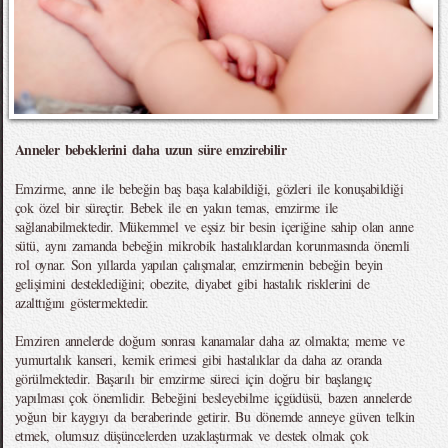
Anneler bebeklerini daha uzun süre emzirebilir
Emzirme, anne ile bebeğin baş başa kalabildiği, gözleri ile konuşabildiği
çok özel bir süreçtir. Bebek ile en yakın temas, emzirme ile
sağlanabilmektedir. Mükemmel ve eşsiz bir besin içeriğine sahip olan anne
sütü, aynı zamanda bebeğin mikrobik hastalıklardan korunmasında önemli
rol oynar. Son yıllarda yapılan çalışmalar, emzirmenin bebeğin beyin
gelişimini desteklediğini; obezite, diyabet gibi hastalık risklerini de
azalttığını göstermektedir.
Emziren annelerde doğum sonrası kanamalar daha az olmakta; meme ve
yumurtalık kanseri, kemik erimesi gibi hastalıklar da daha az oranda
görülmektedir. Başarılı bir emzirme süreci için doğru bir başlangıç
yapılması çok önemlidir. Bebeğini besleyebilme içgüdüsü, bazen annelerde
yoğun bir kaygıyı da beraberinde getirir. Bu dönemde anneye güven telkin
etmek, olumsuz düşüncelerden uzaklaştırmak ve destek olmak çok