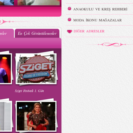
ANAOKULU VE KREŞ REHBERİ
MODA İKONU MAĞAZALAR
DİĞER ADRESLER
nler
En Çok Görüntülenenler
ak
Muhteşem Bebek Dansı
k
Sziget Festivali 1. Gün
Taylor Swift Konserde Eteği
Havalandı