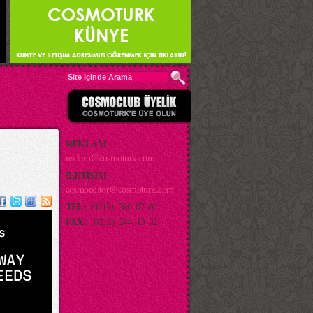
REKLAM
reklam@cosmoturk.com
İLETİŞİM
cosmoeditor@cosmoturk.com
TEL:
(0212) 280 07 00
FAX:
(0212) 244 13 32