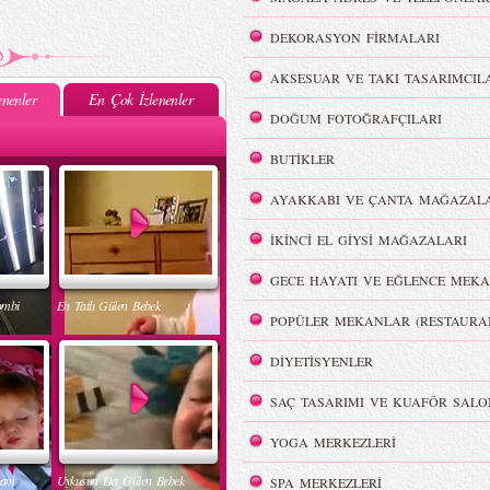
DEKORASYON FİRMALARI
AKSESUAR VE TAKI TASARIMCIL
nenler
En Çok İzlenenler
DOĞUM FOTOĞRAFÇILARI
BUTİKLER
AYAKKABI VE ÇANTA MAĞAZALA
İKİNCİ EL GİYSİ MAĞAZALARI
GECE HAYATI VE EĞLENCE MEKA
ombi
En Tatlı Gülen Bebek
POPÜLER MEKANLAR (RESTAURA
DİYETİSYENLER
SAÇ TASARIMI VE KUAFÖR SALO
YOGA MERKEZLERİ
nam
Uykusun Da Gülen Bebek
SPA MERKEZLERİ