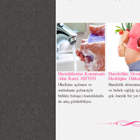
Hastalıklardan Korunmada
Hamilelikte Demi
Altın Kural; HİJYEN
Eksikliğine Dikkat
Okulların açılması ve
Hamilelik dönemin
sonbaharın gelmesiyle
ve bebek sağlığı iç
birlikte bulaşıcı hastalıklarda
çok önemli bir yer t
da artış görülebiliyor.