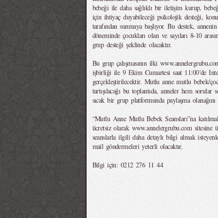
bebeği ile daha sağlıklı bir iletişim kurup, bebe
için ihtiyaç duyabileceği psikolojik desteği, 
tarafından sunmaya başlıyor. Bu destek, annenin 
döneminde çocukları olan ve sayıları 8-10 arasın
grup desteği şeklinde olacaktır.
Bu grup çalışmasının ilki www.annelergrubu.com 
işbirliği ile 9 Ekim Cumartesi saat 11:00’de Inter
gerçekleştirilecektir. Mutlu anne mutlu bebek/çoc
tartışılacağı bu toplantıda, anneler hem sorular
sıcak bir grup platformunda paylaşma olanağını b
“Mutlu Anne Mutlu Bebek Seansları”na katılmak
ücretsiz olarak www.annelergrubu.com sitesine 
seanslarla ilgili daha detaylı bilgi almak isteye
mail göndermeleri yeterli olacaktır.
Bilgi için: 0212 276 11 44