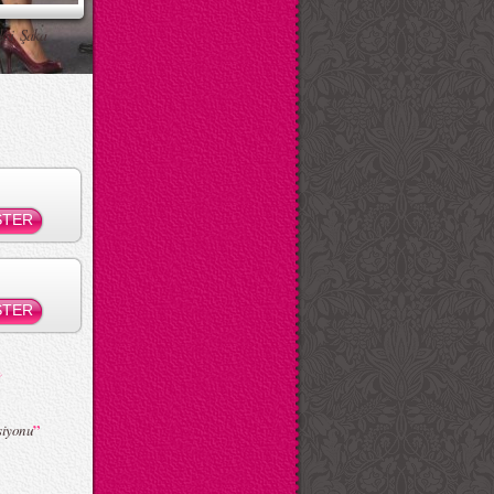
ksi Şaka
”
siyonu