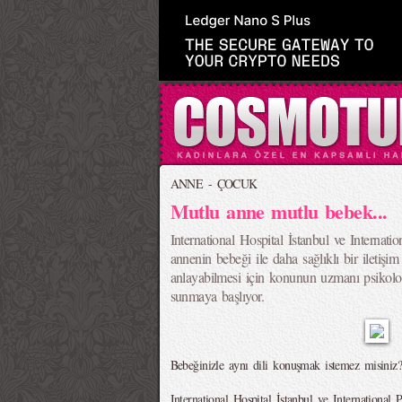
ANNE - ÇOCUK
Mutlu anne mutlu bebek...
International Hospital İstanbul ve Internatio
annenin bebeği ile daha sağlıklı bir iletişi
anlayabilmesi için konunun uzmanı psikol
sunmaya başlıyor.
Bebeğinizle aynı dili konuşmak istemez misiniz
International Hospital İstanbul ve International 