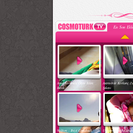
En Son Ekle
Anne Karnında Dans Eden
Asansörde Korkunç Z
Bebek
Şakası
Wolfson - Ibiza Comeback
Uyuyan Bebeğe Gang