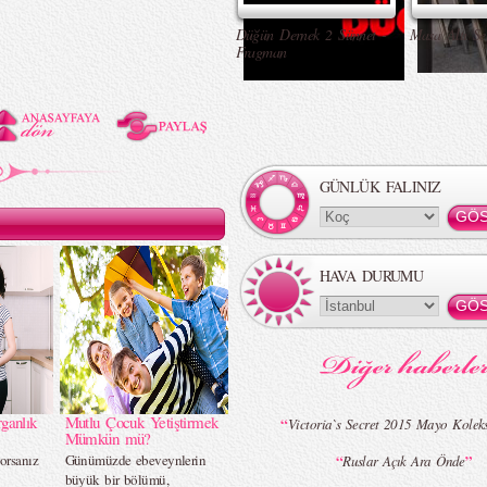
Düğün Dernek 2 Sünnet -
Masa Altı Se
Fragman
GÜNLÜK FALINIZ
HAVA DURUMU
ganlık
Mutlu Çocuk Yetiştirmek
“
Victoria`s Secret 2015 Mayo Kolek
Mümkün mü?
orsanız
Günümüzde ebeveynlerin
“
”
Ruslar Açık Ara Önde
…
büyük bir bölümü,