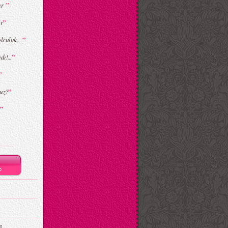
”
lar
”
r
”
yolculuk…
”
ı!...
”
”
nuz?
”
n
I