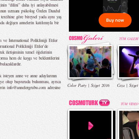
ğinin “dilini” daha iyi anlayabilmesi
konunun uzmanı psikolog Özden Dandul
tercihine göre bireysel yada aynı yaş
da değişen annelerin katılımıyla bir
TÜM GALERİ
ve International Polikliniği Etiler
national Polikliniği Etiler’de
uk iletişiminin temel öğelerinin
 sorma hem de kaygı ve beklentilerini
ulacaklardır.
 isteyen anne ve anne adaylarının
üye olup başvuruda bulunması, ayrıca
Color Party | Sziget 2016
Ceza | Sziget
nlerin info@annelergrubu.com adresine
TÜM VIDEO