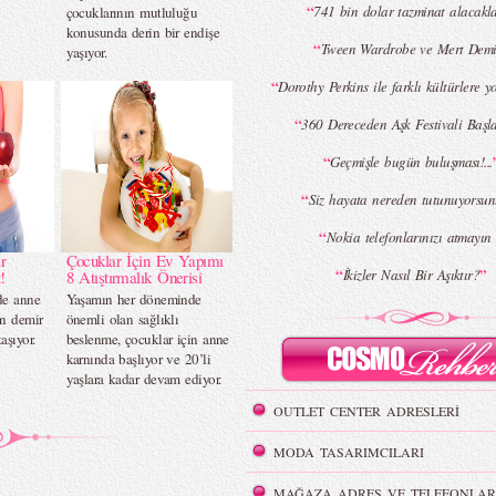
“
741 bin dolar tazminat alacak
çocuklarının mutluluğu
konusunda derin bir endişe
“
Tween Wardrobe ve Mert Demi
yaşıyor.
“
Dorothy Perkins ile farklı kültürlere 
“
360 Dereceden Aşk Festivali Başlad
“
Geçmişle bugün buluşması!...
“
Siz hayata nereden tutunuyorsu
“
Nokia telefonlarınızı atmayı
r
Çocuklar İçin Ev Yapımı
“
”
İkizler Nasıl Bir Aşıktır?
!
8 Atıştırmalık Önerisi
de anne
Yaşamın her döneminde
in demir
önemli olan sağlıklı
aşıyor.
beslenme, çocuklar için anne
karnında başlıyor ve 20’li
yaşlara kadar devam ediyor.
OUTLET CENTER ADRESLERİ
MODA TASARIMCILARI
MAĞAZA ADRES VE TELEFONLAR