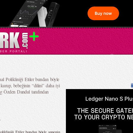
nal Polikliniği Etiler bundan böyle
m kurup, bebeğinin “dilini” daha iyi
og Özden Dandul tarafından
?
Polikliniği Etiler bundan böyle annenin