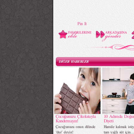
Pin It
DİĞER HABERLER
Çocuğunuzu Çikolatayla
10 Adımda Doğur
Kandırmayın!
Diyeti
Çocuğunuza onun dilinde
Hamile kalmak istiy
‘dur’ deyin!
tam yağlı süt için