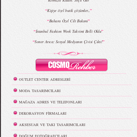
Kırmızılı Kadın: Seçil Gür
“
”
Kişiye özel butik çözümler...
“
”
Bahara Özel Cilt Bakımı
“
”
İstanbul Fashion Week Takvimi Belli Oldu
“
”
Soner Arıca: Sosyal Medyanın Çivisi Çıktı!
OUTLET CENTER ADRESLERİ
MODA TASARIMCILARI
MAĞAZA ADRES VE TELEFONLARI
DEKORASYON FİRMALARI
AKSESUAR VE TAKI TASARIMCILARI
DOĞUM FOTOĞRAFÇILARI