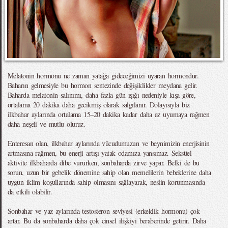
Melatonin hormonu ne zaman yatağa gideceğimizi uyaran hormondur.
Baharın gelmesiyle bu hormon sentezinde değişiklikler meydana gelir.
Baharda melatonin salınımı, daha fazla gün ışığı nedeniyle kışa göre,
ortalama 20 dakika daha gecikmiş olarak salgılanır. Dolayısıyla biz
ilkbahar aylarında ortalama 15–20 dakika kadar daha az uyumaya rağmen
daha neşeli ve mutlu oluruz.
Enteresan olan, ilkbahar aylarında vücudumuzun ve beynimizin enerjisinin
artmasına rağmen, bu enerji artışı yatak odamıza yansımaz. Seksüel
aktivite ilkbaharda dibe vururken, sonbaharda zirve yapar. Belki de bu
sorun, uzun bir gebelik dönemine sahip olan memelilerin bebeklerine daha
uygun iklim koşullarında sahip olmasını sağlayarak, neslin korunmasında
da etkili olabilir.
Sonbahar ve yaz aylarında testosteron seviyesi (erkeklik hormonu) çok
artar. Bu da sonbaharda daha çok cinsel ilişkiyi beraberinde getirir. Daha