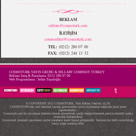
REKLAM
reklam@cosmoturk.com
İLETİŞİM
cosmoeditor@cosmoturk.com
TEL:
(0212) 280 07 00
FAX:
(0212) 244 13 32
-->
COSMOTURK YAYIN GRUBU & HILLARY COMPANY TURKEY
Reklam Satış & Pazarlama:
0212 280 07 00
Web Programlama :
Selim Topaloğlu
© COPYRIGHT 2015 COSMOTURK, Tüm Hakları Saklıdır. (0,20)
COSMOTURK'teki özel haberleri kaynak göstermeden izinsiz kullananlar hakkında yasal işlem
yapılmaktadır...
Cosmoturk.com'da yayınlanan haberler kaynak gösterilerek içeriği değiştirilmemek şartıyla hertürlü medya
ortamında kullanılabilir.
Cosmoturk sitesinde yayınlanan yazılar yazarların kendi kişisel görüşleridir. Yazıların her türlü sorumluluğu
yazıyı yazan yazarına aittir.