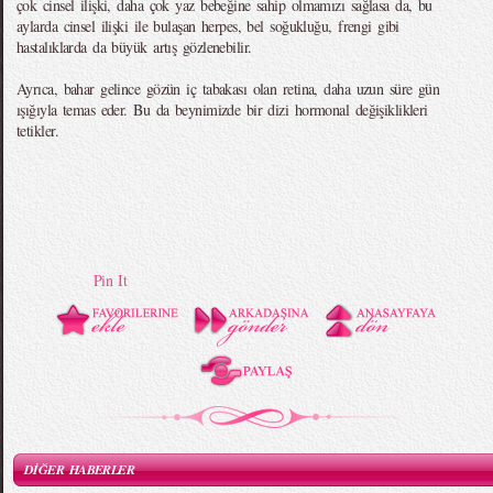
çok cinsel ilişki, daha çok yaz bebeğine sahip olmamızı sağlasa da, bu
aylarda cinsel ilişki ile bulaşan herpes, bel soğukluğu, frengi gibi
hastalıklarda da büyük artış gözlenebilir.
Ayrıca, bahar gelince gözün iç tabakası olan retina, daha uzun süre gün
ışığıyla temas eder. Bu da beynimizde bir dizi hormonal değişiklikleri
tetikler.
Pin It
DİĞER HABERLER