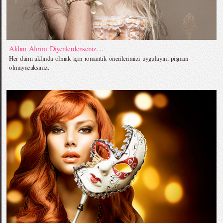
Aklını Alırım Diyenlerdenseniz…
Her daim aklında olmak için romantik önerilerimizi uygulayın, pişman
olmayacaksınız.