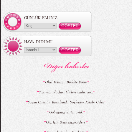
Örgü Saç Modelleri
MBFWI - Hakan Akkaya 2015 Yaz
Koleksiyonu
GÜNLÜK FALINIZ
HAVA DURUMU
MBFWI - Gülçin Çengel 2015 Yaz
MBFWI - Zeynep Erdoğan 2015 Yaz
Koleksiyonu
Koleksiyonu
“
”
Okul Fobisini Birlikte Yenin
“
”
Yaşanan olayları filmleri andırıyor...
MBFWI - Giray Sepin 2015 Yaz Koleksiyonu
MBFWI - Burçe Bekrek 2015 Yaz Koleksiyonu
“
”
Sayım Çınar’ın Bavulumda Söyleşiler Kitabı Çıktı!
“
”
Göbeğinizi eritin artık
“
”
Göz İçin Yoga Egzersizleri
“
”