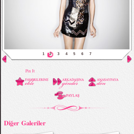
1
2
3
4
5
6
7
Pin It
Diğer Galeriler