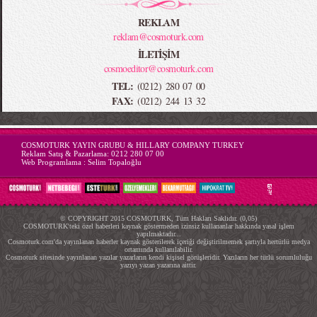
REKLAM
reklam@cosmoturk.com
İLETİŞİM
cosmoeditor@cosmoturk.com
TEL:
(0212) 280 07 00
FAX:
(0212) 244 13 32
-->
COSMOTURK YAYIN GRUBU & HILLARY COMPANY TURKEY
Reklam Satış & Pazarlama:
0212 280 07 00
Web Programlama :
Selim Topaloğlu
© COPYRIGHT 2015 COSMOTURK, Tüm Hakları Saklıdır. (0,05)
COSMOTURK'teki özel haberleri kaynak göstermeden izinsiz kullananlar hakkında yasal işlem
yapılmaktadır...
Cosmoturk.com'da yayınlanan haberler kaynak gösterilerek içeriği değiştirilmemek şartıyla hertürlü medya
ortamında kullanılabilir.
Cosmoturk sitesinde yayınlanan yazılar yazarların kendi kişisel görüşleridir. Yazıların her türlü sorumluluğu
yazıyı yazan yazarına aittir.