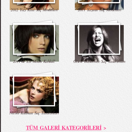
2012 Yazı Kısa Saç Modelleri
2011 Yazının Saç Modelleri
2011’de En Moda Kahkül!
Gisele Bundchen Saç Tasarımları
Nicole Kidman Saç Tasarımları
TÜM GALERİ KATEGORİLERİ
>