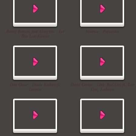
Benny Benassi feat. Gary Go - Let
Stromae - Papaoutai
This Last Forever
Don Omar - Danza Kuduro ft.
David Guetta - Little Bad Girl ft. Taio
Lucenzo
Cruz, Ludacris