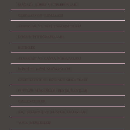
MAĞAZA ADRES VE TELEFONLARI
DEKORASYON FİRMALARI
AKSESUAR VE TAKI TASARIMCILARI
DOĞUM FOTOĞRAFÇILARI
BUTİKLER
AYAKKABI VE ÇANTA MAĞAZALARI
İKİNCİ EL GİYSİ MAĞAZALARI
GECE HAYATI VE EĞLENCE MEKANLARI
POPÜLER MEKANLAR (RESTAURANTLAR)
DİYETİSYENLER
SAÇ TASARIMI VE KUAFÖR SALONLARI
YOGA MERKEZLERİ