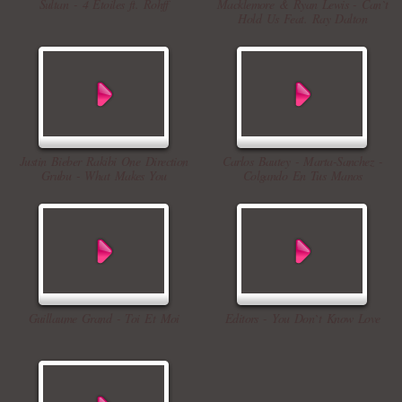
Sultan - 4 Etoiles ft. Rohff
Macklemore & Ryan Lewis - Can`t
Hold Us Feat. Ray Dalton
Justin Bieber Rakibi One Direction
Carlos Bautey - Marta-Sanchez -
Grubu - What Makes You
Colgando En Tus Manos
Guillaume Grand - Toi Et Moi
Editors - You Don`t Know Love