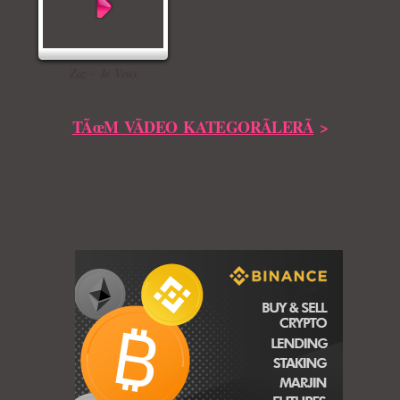
Zaz - Je Veux
TÃœM VÃDEO KATEGORÃLERÃ
>