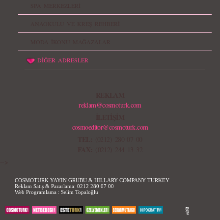
SPA MERKEZLERİ
ANAOKULU VE KREŞ REHBERİ
MODA İKONU MAĞAZALAR
DİĞER ADRESLER
REKLAM
reklam@cosmoturk.com
İLETİŞİM
cosmoeditor@cosmoturk.com
TEL:
(0212) 280 07 00
FAX:
(0212) 244 13 32
-->
COSMOTURK YAYIN GRUBU & HILLARY COMPANY TURKEY
Reklam Satış & Pazarlama:
0212 280 07 00
Web Programlama :
Selim Topaloğlu