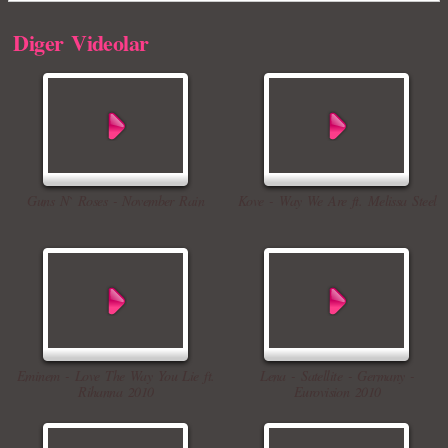
Diger Videolar
Guns N` Roses - November Rain
Kove - Way We Are ft. Melissa Steel
Eminem - Love The Way You Lie ft.
Lena - Satellite - Germany -
Rihanna 2010
Eurovision 2010