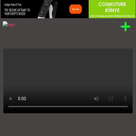
Kategori:
VİDEO KLİPLER (YABANCI)
Joe Dassin - L`Été Indien (Yozgat Blues
Filminin Müziği)