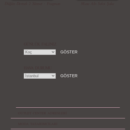
Düğün Dernek 2 Sünnet - Fragman
Masa Altı Seksi Şaka
GÜNLÜK FALINIZ
HAVA DURUMU
OUTLET CENTER ADRESLERİ
MODA TASARIMCILARI