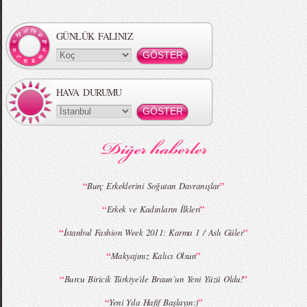
GÜNLÜK FALINIZ
HAVA DURUMU
“
”
Burç Erkeklerini Soğutan Davranışlar
“
”
Erkek ve Kadınların İlkleri
“
”
İstanbul Fashion Week 2011: Karma 1 / Aslı Güler
“
”
Makyajınız Kalıcı Olsun
“
”
Burcu Biricik Türkiye’de Braun`un Yeni Yüzü Oldu!
“
”
Yeni Yıla Hafif Başlayın:)