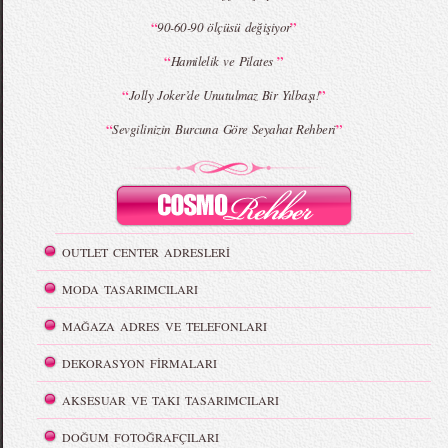
“
”
90-60-90 ölçüsü değişiyor
“
”
Hamilelik ve Pilates
“
”
Jolly Joker’de Unutulmaz Bir Yılbaşı!
“
”
Sevgilinizin Burcuna Göre Seyahat Rehberi
OUTLET CENTER ADRESLERİ
MODA TASARIMCILARI
MAĞAZA ADRES VE TELEFONLARI
DEKORASYON FİRMALARI
AKSESUAR VE TAKI TASARIMCILARI
DOĞUM FOTOĞRAFÇILARI