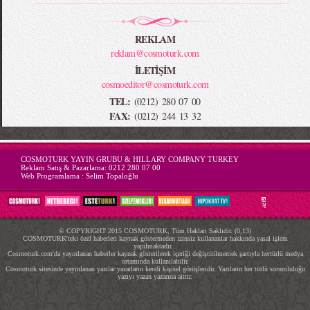
REKLAM
reklam@cosmoturk.com
İLETİŞİM
cosmoeditor@cosmoturk.com
TEL:
(0212) 280 07 00
FAX:
(0212) 244 13 32
-->
COSMOTURK YAYIN GRUBU & HILLARY COMPANY TURKEY
Reklam Satış & Pazarlama:
0212 280 07 00
Web Programlama :
Selim Topaloğlu
© COPYRIGHT 2015 COSMOTURK, Tüm Hakları Saklıdır. (0,13)
COSMOTURK'teki özel haberleri kaynak göstermeden izinsiz kullananlar hakkında yasal işlem
yapılmaktadır...
Cosmoturk.com'da yayınlanan haberler kaynak gösterilerek içeriği değiştirilmemek şartıyla hertürlü medya
ortamında kullanılabilir.
Cosmoturk sitesinde yayınlanan yazılar yazarların kendi kişisel görüşleridir. Yazıların her türlü sorumluluğu
yazıyı yazan yazarına aittir.