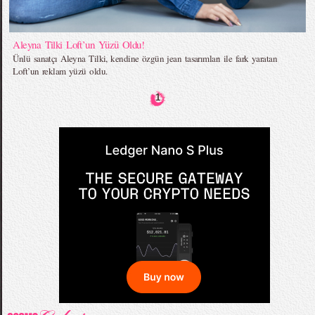
Aleyna Tilki Loft’un Yüzü Oldu!
Ünlü sanatçı Aleyna Tilki, kendine özgün jean tasarımları ile fark yaratan
Loft’un reklam yüzü oldu.
1