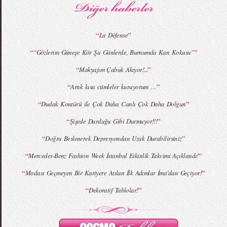
“
”
La Défense
“
”
“Gözlerim Güneşe Kör Şu Günlerde, Burnumda Kan Kokusu”
“
”
Makyajım Çabuk Akıyor!...
“
”
Artık kısa cümleler kuruyorum …
“
”
Dudak Kontürü ile Çok Daha Canlı Çok Daha Dolgun
“
”
Şişede Durduğu Gibi Durmuyor!!!
“
”
Doğru Beslenerek Depresyondan Uzak Durabilirsiniz
“
”
Mercedes-Benz Fashion Week İstanbul Etkinlik Takvimi Açıklandı!
“
”
Modası Geçmeyen Bir Kariyere Atılan İlk Adımlar İma’dan Geçiyor!
“
”
Dekoratif Tablolar!