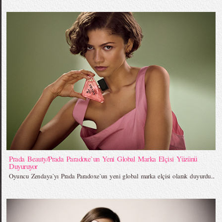
Prada Beauty/Prada Paradoxe`un Yeni Global Marka Elçisi Yüzünü
Duyuruyor
Oyuncu Zendaya`yı Prada Paradoxe`un yeni global marka elçisi olarak duyurdu...