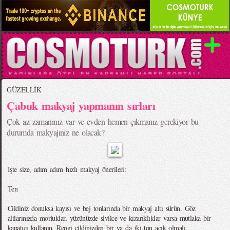
GÜZELLİK
Çabuk makyaj yapmanın sırları
Çok az zamanınız var ve evden hemen çıkmanız gerekiyor bu
durumda makyajınız ne olacak?
İşte size, adım adım hızlı makyaj önerileri:
Ten
Cildiniz donuksa kayısı ve bej tonlarında bir makyaj altı sürün. Göz
altlarınızda morluklar, yüzünüzde sivilce ve kızarıklıklar varsa mutlaka bir
kapatıcı kullanın. Rengi cildinizden bir ya da iki ton açık olmalı.