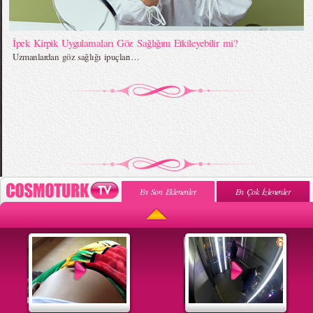
İpek Kirpik Uygulamaları Göz Sağlığını Etkileyebilir mi?
Uzmanlardan göz sağlığı ipuçları…
En Son Eklenenler
En Çok İzlenenler