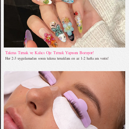
Takma Tırnak ve Kalıcı Oje Tırnak Yapısını Bozuyor!
Her 2-3 uygulamadan sonra takma tırnaklara en az 1-2 hafta ara verin!