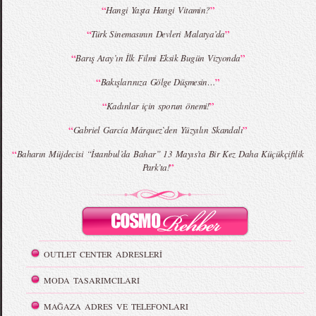
“
”
Hangi Yaşta Hangi Vitamin?
“
”
Türk Sinemasının Devleri Malatya’da
“
”
Barış Atay’ın İlk Filmi Eksik Bugün Vizyonda
“
”
Bakışlarınıza Gölge Düşmesin…
“
”
Kadınlar için sporun önemi!
“
”
Gabriel García Márquez`den Yüzyılın Skandalı
“
Baharın Müjdecisi “İstanbul’da Bahar” 13 Mayıs’ta Bir Kez Daha Küçükçiftlik
”
Park’ta!
OUTLET CENTER ADRESLERİ
MODA TASARIMCILARI
MAĞAZA ADRES VE TELEFONLARI