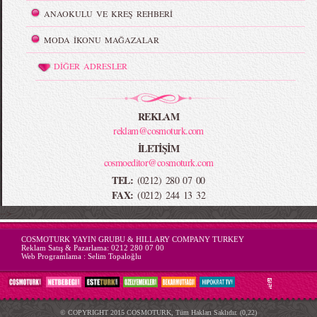
ANAOKULU VE KREŞ REHBERİ
MODA İKONU MAĞAZALAR
DİĞER ADRESLER
REKLAM
reklam@cosmoturk.com
İLETİŞİM
cosmoeditor@cosmoturk.com
TEL:
(0212) 280 07 00
FAX:
(0212) 244 13 32
-->
COSMOTURK YAYIN GRUBU & HILLARY COMPANY TURKEY
Reklam Satış & Pazarlama:
0212 280 07 00
Web Programlama :
Selim Topaloğlu
© COPYRIGHT 2015 COSMOTURK, Tüm Hakları Saklıdır. (0,22)