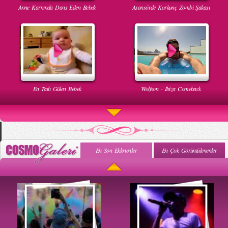
Anne Karnında Dans Eden Bebek
Asansörde Korkunç Zombi Şakası
En Tatlı Gülen Bebek
Wolfson - Ibiza Comeback
En Son Eklenenler
En Çok Görüntülenenler
Uyuyan Bebeğe Gangnam Dinletilirse Ne Olur
Uykusun Da Gülen Bebek