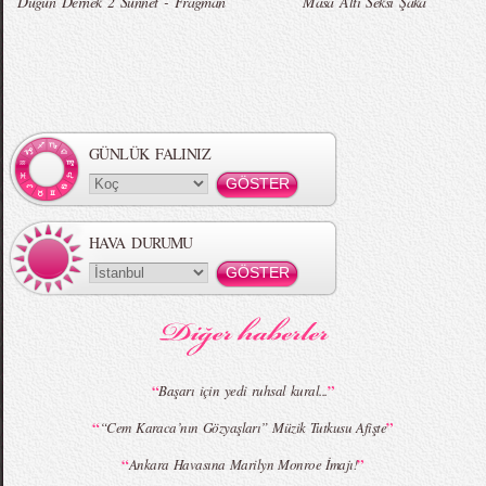
Düğün Dernek 2 Sünnet - Fragman
Masa Altı Seksi Şaka
Örgü Saç Modelleri
MBFWI - Hakan Akkaya 2015 Yaz
Koleksiyonu
GÜNLÜK FALINIZ
HAVA DURUMU
MBFWI - Gülçin Çengel 2015 Yaz
MBFWI - Zeynep Erdoğan 2015 Yaz
Koleksiyonu
Koleksiyonu
“
”
Başarı için yedi ruhsal kural...
“
”
“Cem Karaca’nın Gözyaşları” Müzik Tutkusu Afişte
MBFWI - Giray Sepin 2015 Yaz Koleksiyonu
MBFWI - Burçe Bekrek 2015 Yaz Koleksiyonu
“
”
Ankara Havasına Marilyn Monroe İmajı!