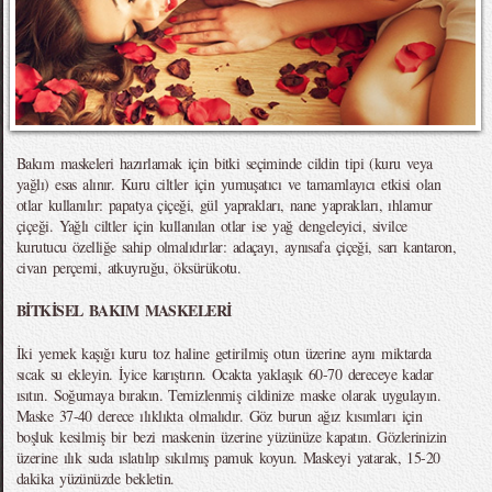
Bakım maskeleri hazırlamak için bitki seçiminde cildin tipi (kuru veya
yağlı) esas alınır. Kuru ciltler için yumuşatıcı ve tamamlayıcı etkisi olan
otlar kullanılır: papatya çiçeği, gül yaprakları, nane yaprakları, ıhlamur
çiçeği. Yağlı ciltler için kullanılan otlar ise yağ dengeleyici, sivilce
kurutucu özelliğe sahip olmalıdırlar: adaçayı, aynısafa çiçeği, sarı kantaron,
civan perçemi, atkuyruğu, öksürükotu.
BİTKİSEL BAKIM MASKELERİ
İki yemek kaşığı kuru toz haline getirilmiş otun üzerine aynı miktarda
sıcak su ekleyin. İyice karıştırın. Ocakta yaklaşık 60-70 dereceye kadar
ısıtın. Soğumaya bırakın. Temizlenmiş cildinize maske olarak uygulayın.
Maske 37-40 derece ılıklıkta olmalıdır. Göz burun ağız kısımları için
boşluk kesilmiş bir bezi maskenin üzerine yüzünüze kapatın. Gözlerinizin
üzerine ılık suda ıslatılıp sıkılmış pamuk koyun. Maskeyi yatarak, 15-20
dakika yüzünüzde bekletin.