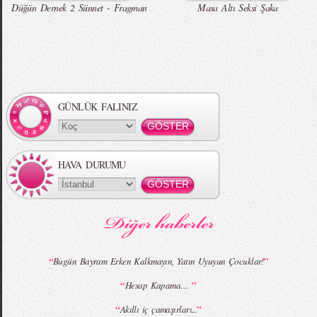
Düğün Dernek 2 Sünnet - Fragman
Masa Altı Seksi Şaka
Örgü Saç Modelleri
MBFWI - Hakan Akkaya 2015 Yaz
Koleksiyonu
GÜNLÜK FALINIZ
HAVA DURUMU
MBFWI - Gülçin Çengel 2015 Yaz
MBFWI - Zeynep Erdoğan 2015 Yaz
Koleksiyonu
Koleksiyonu
“
”
Bugün Bayram Erken Kalkmayın, Yatın Uyuyun Çocuklar!
“
”
Hesap Kapama…
MBFWI - Giray Sepin 2015 Yaz Koleksiyonu
MBFWI - Burçe Bekrek 2015 Yaz Koleksiyonu
“
”
Akıllı iç çamaşırları...