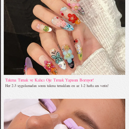
Takma Tırnak ve Kalıcı Oje Tırnak Yapısını Bozuyor!
Her 2-3 uygulamadan sonra takma tırnaklara en az 1-2 hafta ara verin!