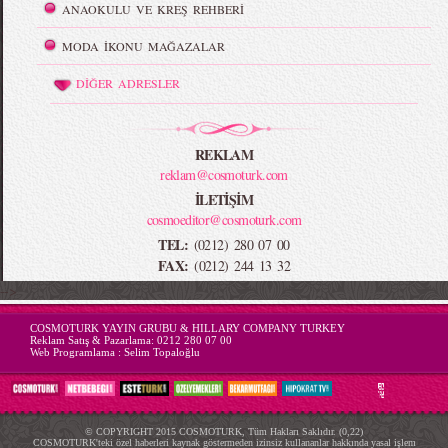
ANAOKULU VE KREŞ REHBERİ
MODA İKONU MAĞAZALAR
DİĞER ADRESLER
REKLAM
reklam@cosmoturk.com
İLETİŞİM
cosmoeditor@cosmoturk.com
TEL:
(0212) 280 07 00
FAX:
(0212) 244 13 32
-->
COSMOTURK YAYIN GRUBU & HILLARY COMPANY TURKEY
Reklam Satış & Pazarlama:
0212 280 07 00
Web Programlama :
Selim Topaloğlu
© COPYRIGHT 2015 COSMOTURK, Tüm Hakları Saklıdır. (0,22)
COSMOTURK'teki özel haberleri kaynak göstermeden izinsiz kullananlar hakkında yasal işlem