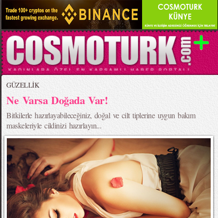
GÜZELLİK
Ne Varsa Doğada Var!
Bitkilerle hazırlayabileceğiniz, doğal ve cilt tiplerine uygun bakım
maskeleriyle cildinizi hazırlayın...