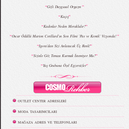
“
”
Gizli Duygusal Orgazm
“
”
Kaçış
“
”
Kadınlar Neden Meraklıdır?
“
”
Oscar Ödüllü Marion Cotillard`ın Son Filmi `Pas ve Kemik` Vizyonda!
“
”
Igora'dan Sizi Anlatacak Üç Renk!
“
”
Sizinle Göz Teması Kurmak İstemiyor Mu?
“
”
Yaş Grubuna Özel Egzersizler
OUTLET CENTER ADRESLERİ
MODA TASARIMCILARI
MAĞAZA ADRES VE TELEFONLARI