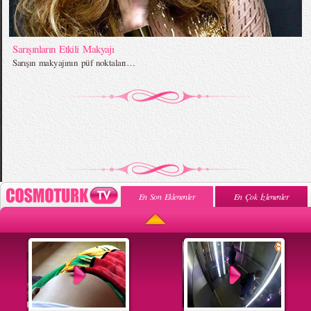
Sarışınların Etkili Makyajı
Sarışın makyajının püf noktaları…
En Son Eklenenler
En Çok İzlenenler