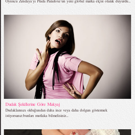
Oyuncu Zendaya`yı Prada Paradoxe`un yeni global marka elçisi olarak duyurdu...
Dudak Şekillerine Göre Makyaj
Dudaklarınızı olduğundan daha ince veya daha dolgun göstermek
istiyorsanız:bunları mutlaka bilmelisiniz...