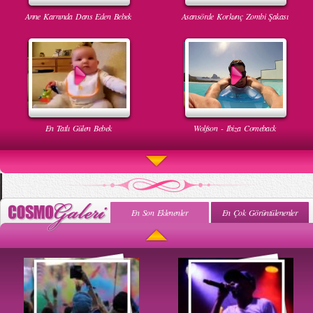
Anne Karnında Dans Eden Bebek
Asansörde Korkunç Zombi Şakası
En Tatlı Gülen Bebek
Wolfson - Ibiza Comeback
En Son Eklenenler
En Çok Görüntülenenler
Uyuyan Bebeğe Gangnam Dinletilirse Ne Olur
Uykusun Da Gülen Bebek