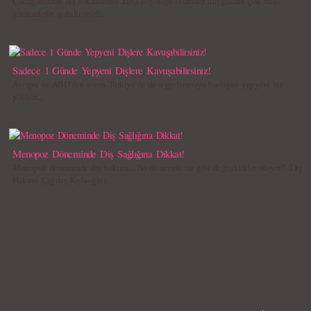
Çocuğunuzun diş hekimlerine karşı duyduğu olumsuz duyguların çok basit
yöntemlerle aşabilirsiniz!...
Sadece 1 Günde Yepyeni Dişlere Kavuşabilirsiniz!
Avrupa ve ABD’den sonra Türkiye’de de uygulanmaya başlayan yepyeni bir
yöntem...
Menopoz Döneminde Diş Sağlığına Dikkat!
Menopoz döneminde diş bakımı... Bu dönemde ne gibi değişiklikler oluyor? (Diş
Hekimi Çağdaş Kışlaoğlu)