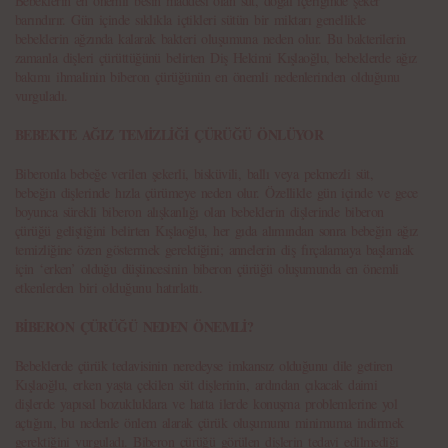
Bebeklerin en önemli besin maddesi olan süt, doğal içeriğinde şeker
barındırır. Gün içinde sıklıkla içtikleri sütün bir miktarı genellikle
bebeklerin ağzında kalarak bakteri oluşumuna neden olur. Bu bakterilerin
zamanla dişleri çürüttüğünü belirten Diş Hekimi Kışlaoğlu, bebeklerde ağız
bakımı ihmalinin biberon çürüğünün en önemli nedenlerinden olduğunu
vurguladı.
BEBEKTE AĞIZ TEMİZLİĞİ ÇÜRÜĞÜ ÖNLÜYOR
Biberonla bebeğe verilen şekerli, bisküvili, ballı veya pekmezli süt,
bebeğin dişlerinde hızla çürümeye neden olur. Özellikle gün içinde ve gece
boyunca sürekli biberon alışkanlığı olan bebeklerin dişlerinde biberon
çürüğü geliştiğini belirten Kışlaoğlu, her gıda alımından sonra bebeğin ağız
temizliğine özen göstermek gerektiğini; annelerin diş fırçalamaya başlamak
için ‘erken’ olduğu düşüncesinin biberon çürüğü oluşumunda en önemli
etkenlerden biri olduğunu hatırlattı.
BİBERON ÇÜRÜĞÜ NEDEN ÖNEMLİ?
Bebeklerde çürük tedavisinin neredeyse imkansız olduğunu dile getiren
Kışlaoğlu, erken yaşta çekilen süt dişlerinin, ardından çıkacak daimi
dişlerde yapısal bozukluklara ve hatta ilerde konuşma problemlerine yol
açtığını, bu nedenle önlem alarak çürük oluşumunu minimuma indirmek
gerektiğini vurguladı. Biberon çürüğü görülen dişlerin tedavi edilmediği