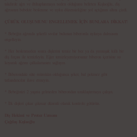
takdirde ağrı ve iltihaplanmaya neden olduğunu belirten Kışlaoğlu, diş
ağrısının bebekte beslenme ve uyku düzensizliğine yol açtığının altını çizdi.
ÇÜRÜK OLUŞUMUNU ENGELLEMEK İÇİN BUNLARA DİKKAT!
* Bebeğin ağzında şekerli sıvılar bulunan biberonla uykuya dalmasını
engelleyin.
* Her beslenmeden sonra dişlerini temiz bir bez ya da yumuşak kıllı bir
diş fırçası ile temizleyin. Eğer temizleyemiyorsanız biberon içerisine su
koyarak ağzını çalkalamasını sağlayın.
* Biberondaki süte mümkün olduğunca şeker, bal pekmez gibi
tatlandırıcılar ilave etmeyin.
* Bebeğinizi 2 yaşına gelmeden biberondan uzaklaştırmaya çalışın.
* İlk dişleri çıkar çıkmaz düzenli olarak kontrole götürün.
Diş Hekimi ve Protez Uzmanı
Çağdaş Kışlaoğlu