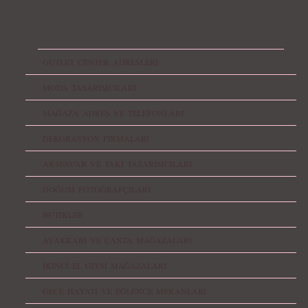
OUTLET CENTER ADRESLERİ
MODA TASARIMCILARI
MAĞAZA ADRES VE TELEFONLARI
DEKORASYON FİRMALARI
AKSESUAR VE TAKI TASARIMCILARI
DOĞUM FOTOĞRAFÇILARI
BUTİKLER
AYAKKABI VE ÇANTA MAĞAZALARI
İKİNCİ EL GİYSİ MAĞAZALARI
GECE HAYATI VE EĞLENCE MEKANLARI