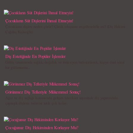
Çocukların Süt Dişlerini İhmal Etmeyin!
Çocukların dişleri neden çürür? Çürük oluşumu engellenebilir mi? (Diş Hekimi
Çağdaş Kışlaoğlu)
Diş Estetiğinde En Popüler İşlemler
Gülüş tasarımında sağlık, doğallık ve fonksiyon birleştirilerek, kişiye özel ideal
bir gülümseme...
Görünmez Diş Telleriyle Mükemmel Sonuç!
Ağız ve diş sağlığı konusunda gelişen teknikler sayesinde diş yapınızdaki
çapraşık dişlerin tedavisi artık çok kolay.
Çocuğunuz Diş Hekiminden Korkuyor Mu?