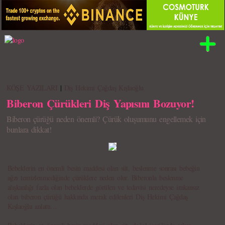
KÖŞE YAZILARI
|
Diş Hekimi Çağdaş Kışlaoğlu
Biberon Çürükleri Diş Yapısını Bozuyor!
Biberon çürüğü neden önemli? Çürük oluşumunu engellemek için
bunlara dikkat!
Bebeklerin en önemli besin maddesi olan süt, beslenme sonrası bebeğin
ağzı temizlenmediğinde çürüklere neden olur. Biberonla beslenme
alışkanlığı fazla olan bebeklerde görülen ve tedavisi neredeyse imkansız
olan biberon çürüğü hakkında merak edilenleri Diş Hekimi Çağdaş
Kışlaoğlu anlattı…