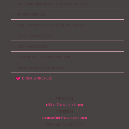
POPÜLER MEKANLAR (RESTAURANTLAR)
DİYETİSYENLER
SAÇ TASARIMI VE KUAFÖR SALONLARI
YOGA MERKEZLERİ
SPA MERKEZLERİ
ANAOKULU VE KREŞ REHBERİ
MODA İKONU MAĞAZALAR
DİĞER ADRESLER
REKLAM
reklam@cosmoturk.com
İLETİŞİM
cosmoeditor@cosmoturk.com
TEL:
(0212) 280 07 00