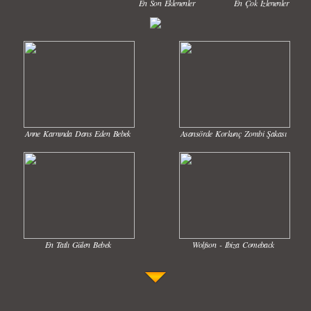
En Son Eklenenler
En Çok İzlenenler
Anne Karnında Dans Eden Bebek
Asansörde Korkunç Zombi Şakası
En Tatlı Gülen Bebek
Wolfson - Ibiza Comeback