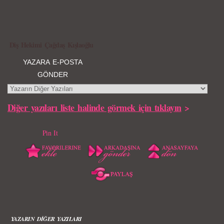
Diş Hekimi Çağdaş Kışlaoğlu
YAZARA E-POSTA
GÖNDER
Diğer yazıları liste halinde görmek için tıklayın
>
Pin It
YAZARIN DİĞER YAZILARI