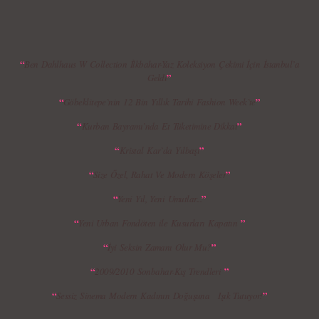
Koleksiyonu
Koleksiyonu
“
Ben Dahlhaus W Collection İlkbahar-Yaz Koleksiyon Çekimi İçin İstanbul’a
”
Geldi
“
”
Göbeklitepe`nin 12 Bin Yıllık Tarihi Fashion Week`te
MBFWI - Giray Sepin 2015 Yaz Koleksiyonu
MBFWI - Burçe Bekrek 2015 Yaz Koleksiyonu
“
”
Kurban Bayramı’nda Et Tüketimine Dikkat
“
”
Kristal Kar`da Yılbaşı
“
”
Size Özel, Rahat Ve Modern Köşeler
“
”
Yeni Yıl, Yeni Umutlar...
“
”
Yeni Urban Fondöten ile Kusurları Kapatın
“
”
İyi Seksin Zamanı Olur Mu?
“
”
2009/2010 Sonbahar-Kış Trendleri
“
”
Sessiz Sinema Modern Kadının Doğuşuna Işık Tutuyor!