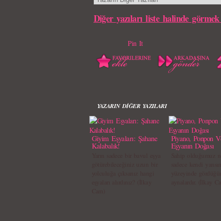
Diğer yazıları liste halinde görmek 
Pin It
YAZARIN DİĞER YAZILARI
Giyim Eşyaları: Şahane
Piyano, Ponpon V
Kalabalık!
Eşyanın Doğası
Yarın sadece bir bavul eşya
Sahip olduğumuz ne
götürebileceğiniz uzun bir
sadece kendi yansı
yolculuğa çıksanız hangi
yüzeyinde gördüğ
eşyaları alırdınız? (İlkay
aynalardır. (İlkay C
Cam)