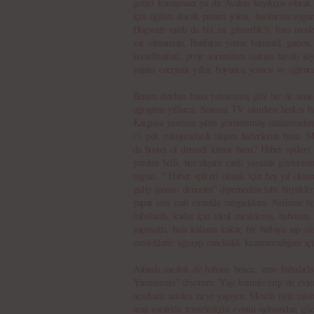
gezici konuşmacı ya da Avalon kayıkçısı olarak
için eğitim alacak param yoktu, bazılarına uygu
Hogwart vardı da biz mi gitmedik?), bazı meslekl
var olmamıştı. Bunların yerine barmaid, garson, m
koordinatörü, proje sorumlusu (satışın havalı s
yaşam enerjimi yıllar boyunca yorucu ve eğlence
Benim derdim bana yetmezmiş gibi bir de anne
uğraştım yıllarca. Sinema TV okurken herkes be
Kargaya yavrusu şahin görünürmüş (atalarımdan
(!) pek yakıştırırlardı akşam haberlerini bana. 
da hostes ol demedi kimse bana? Haber spikeri
yurdun belli, her akşam canlı yayında gözlerini
uygun. “ Haber spikeri olmak için beş yıl okum
gidip şansını denersin” diyemedim tabi büyükl
yapar onu izah etmekle meşguldum. Nedense bir 
babalarda, kadın için ideal meslekmiş, babamın
yapmaktı, hala kafama kakar, bir baltaya sap o
mesleklerle uğraşıp emeklilik kazanamadığım içi
Aslında meslek de bahane bence, anne babalarla 
Yanılsaması” diyorum. Yaşı kemale erip de evle
nezdinde aniden zirve yapıyor. Mesela işsiz misi
ama ustalıkla temizlediğin evinin ışıltısından g