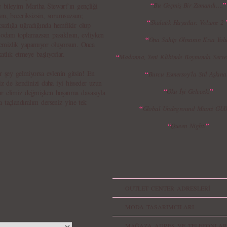
“
”
Bu Geçmiş Bir Zamandı….
e bileyim Martha Stewart’ın gençliği
ın, beceriksizsin, sorumsuzsun;
“
Skalatik Hayatlar: Volume 2
sızlığa uğradığında hemfikir olup
odanı toplamazsan pasaklısın, evliyken
“
Ona Sahip Olmanın Kısa Yol
temizlik yapamıyor oluyorsun. Onca
tlık etmeye başlıyorlar.
“
Madonna, Yeni Klibinde Boynunda Servet
ir şey gelmiyorsa evlenin gitsin! En
“
Burcu Esmersoy’la Stil Aşkına
siz de kendinizi daha iyi hisseder uzun
“
”
Oku İyi Gelecek!
ır elimiz değmişken boşanma davasıyla
 taçlandıralım derseniz yine tek
“
Global Undeground Miami GU
“
”
Queen Night!
OUTLET CENTER ADRESLERİ
MODA TASARIMCILARI
MAĞAZA ADRES VE TELEFONLAR