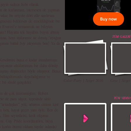
şeyin sadece hobi olarak
sen de katlanman, istemesen de yapman
sıkar bu eziyete dört elle sarılırsan
geçmesini beklersen de emekliliğinde bu
en Everest’e tırmanmak ne bileyim
sam? Hayatta tek hayalim buysa altmış
TÜM GALERİ
tına, hem atalarımız ne demiş “ayağını
ganını battal boy istiyorum ben! Ya da
 Kendimizi buna o kadar inandırmışız
osyasına attıklarımıza bir daha dönüp
laşmış düşünceler böyle oluşuyor. Bence
bilinçaltımızda depoladığımız ve
Color Party | Sziget 2016
Ceza | Sziget
 bu sözde gerçekler.
m de çok imrenmiştim; Robert
TÜM VIDEO
 de para alıyor, tepesinde sinir
 “arkadaşları” yok, adamın canına kast
ım ben, hayat geçer yani öyle. Ben de
, film seyredicisi, kedi okşama
eni, Gay Pride koordinatörü, büyü
 korku burnu oldum sayılır aslında)