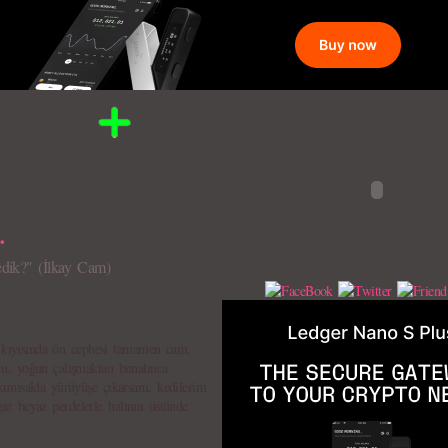
…
edik?" (İlkay Cam)
s kıyısında ön cephesi tamamen cam,
m, yoğun çalışmaktan bunalınca
kumsalda yürüyüşe çıkarsam, kedilerim
zgar beyaz perdelerle halının üstünde