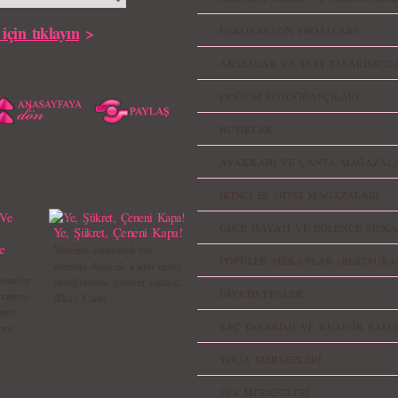
için tıklayın
>
DEKORASYON FİRMALARI
AKSESUAR VE TAKI TASARIMCIL
DOĞUM FOTOĞRAFÇILARI
BUTİKLER
AYAKKABI VE ÇANTA MAĞAZALA
İKİNCİ EL GİYSİ MAĞAZALARI
GECE HAYATI VE EĞLENCE MEKA
Ye, Şükret, Çeneni Kapa!
e
Yerlerde sürünmek bu
POPÜLER MEKANLAR (RESTAURA
duruma düşecek kadar cesur
sneler
olduğumuzu gösterir sadece...
DİYETİSYENLER
mamızı
(İlkay Cam)
ümüz
SAÇ TASARIMI VE KUAFÖR SALO
am)
YOGA MERKEZLERİ
SPA MERKEZLERİ