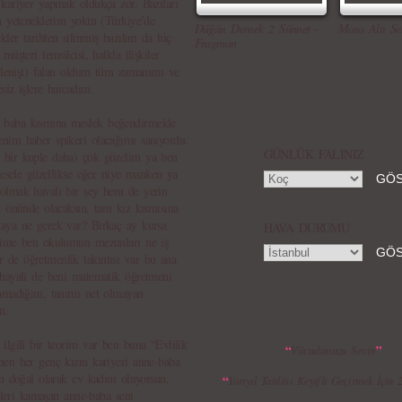
 kariyer yapmak oldukça zor. Bazıları
n yeteneklerim yoktu (Türkiye’de
Düğün Dernek 2 Sünnet -
Masa Altı Se
er tarihten silinmiş bazıları da hiç
Fragman
üşteri temsilcisi, halkla ilişkiler
öylenişi) falan oldum tüm zamanımı ve
siz işlere harcadım.
 baba kısmına meslek beğendirmekle
nim haber spikeri olacağımı sanıyordu.
GÜNLÜK FALINIZ
 bir kuple daha) çok güzelim ya ben
Mesele güzellikse eğer niye manken ya
 olmak havalı bir şey hem de yerin
n önünde olacaksın, tam kız kısmısına
aya ne gerek var? Birkaç ay kursa
HAVA DURUMU
erime ben okulumun mezunları ne iş
de öğretmenlik takıntısı var bu ana
 hayali de beni matematik öğretmeni
lamadığım, tanımı net olmayan
n.
ilgili bir teorim var ben buna “Evlilik
“
”
Vücudunuzu Sevin
nen her genç kızın kariyeri anne-baba
n doğal olarak ev kadını oluyorsun,
“
Yarıyıl Tatilini Keyifli Geçirmek İçin
özleri kamaşan anne-baba seni