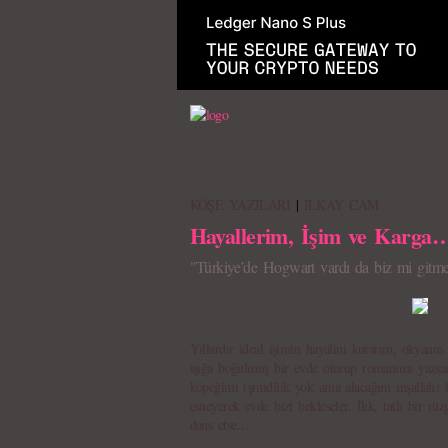
KÖŞE YAZILARI
|
İLKAY CAM
Hayallerim, İşim ve Karga
"Türkiye’de Hogwart vardı da biz mi gitm
Yıllardır ideal işimin hayalini kurarım, okyanu
ışığa boğulmuş bir evde oturup romanımı yazsa
köpeğimi (şimdilik yok ama alacağım inşallah) 
esneyerek evde bizi bekleseler. Ilık, tatlı bir rü
dans etse…