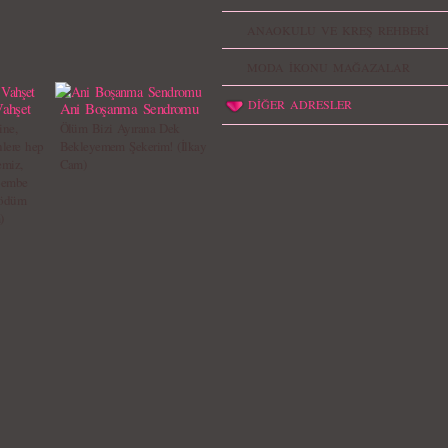
ANAOKULU VE KREŞ REHBERİ
MODA İKONU MAĞAZALAR
DİĞER ADRESLER
ahşet
Ani Boşanma Sendromu
ine,
Ölüm Bizi Ayırana Dek
nlere hep
Bekleyemem Şekerim! (İlkay
emiz,
Cam)
 pembe
 ödüm
)