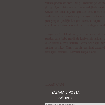
balkabağından az önce inmiş Sindirella ya da n
gibi görüyor. Bekarken terfi edemediğinde salaks
evliysen sen daha ağzını açmadan anne-baba hak
müdürüne verip veriştirmeye başlıyor. Bekarken 
işten yorgun geldiğinden çok istemene rağmen 
senelik anne-baban sen evlenince mesleğine avuka
Kariyeriniz tepetaklak gidiyor ve elinizden de b
azından anne-baba nezdinde kariyeriniz ışıldar, 
yıllar bununla avunursunuz. Yarın öbür gün haz
beraber şu İlkay Cam’ı da bir tazminat davasıyla
destekçim atalarım! Klavuzu karga olanın…
İLKAY CAM
YAZARA E-POSTA
GÖNDER