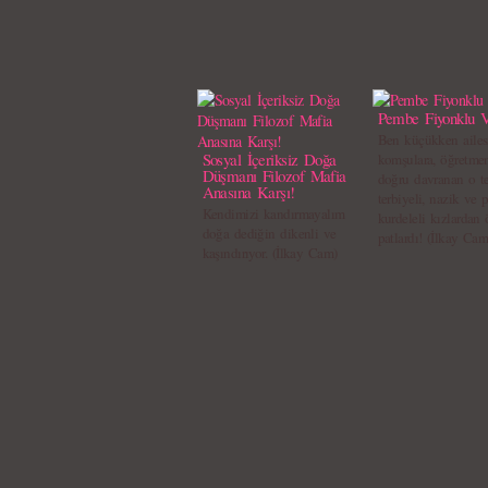
Pembe Fiyonklu V
Ben küçükken ailes
Sosyal İçeriksiz Doğa
komşulara, öğretme
Düşmanı Filozof Mafia
doğru davranan o t
Anasına Karşı!
terbiyeli, nazik ve
Kendimizi kandırmayalım
kurdeleli kızlardan
doğa dediğin dikenli ve
patlardı! (İlkay Cam
kaşındırıyor. (İlkay Cam)