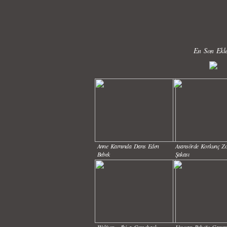
En Son Ekle
Anne Karnında Dans Eden
Asansörde Korkunç Z
Bebek
Şakası