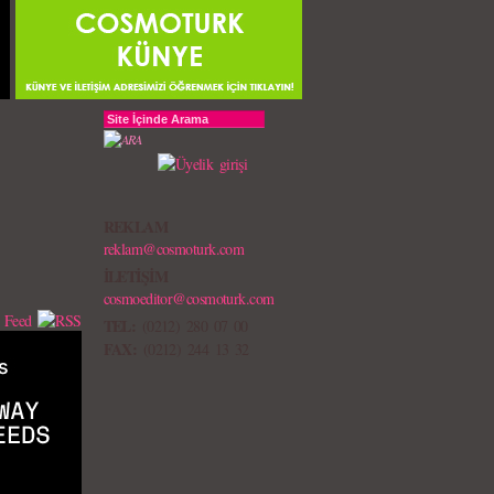
REKLAM
reklam@cosmoturk.com
İLETİŞİM
cosmoeditor@cosmoturk.com
TEL:
(0212) 280 07 00
FAX:
(0212) 244 13 32