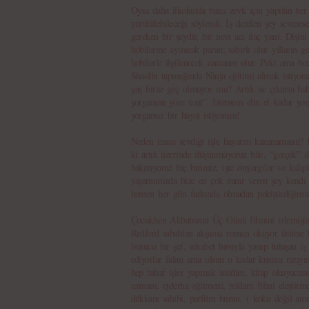
Oysa daha ilkokulda bana zevk için yapılan her 
yürütülebileceği söylendi. İş denilen şey sevme
gereken bir şeydir, bir nevi acı ilaç yani. Dişini 
hobilerine ayıracak paran; sabırlı olur yılların 
hobilerle ilgilenecek zamanın olur. Peki ama b
Shaolin tapınağında Ninja eğitimi almak istiyor
yaş biraz geç olmuyor mu? Artık ne çıkarsa bah
yorganına göre uzat”. İstemem elin el kadar yor
yorgansız bir hayat istiyorum!
Neden insan sevdiği işle hayatını kazanamasın?
ki artık üzerinde düşünmüyoruz bile, “gerçek” d
bakmıyoruz hiç birimiz, işte önyargılar ve kalıp
yaşamımızda bize en çok zarar veren şey kendi 
hemen her gün farkında olmadan pekiştirdiğimiz
Çocukken Akbabanın Üç Günü filmini izlemişti
Redford sabahtan akşama roman okuyor üstüne bir
bozucu bir şef, rekabet hırsıyla yanıp tutuşan iş
ediyorlar falan ama olsun o kadar kusura razıy
hep tuhaf işler yapmak istedim, kitap okuyucusu
uzmanı, ejderha eğitmeni, reklam filmi eleştirm
dükkanı sahibi, parfüm burnu, ( koku değil ama