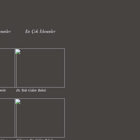
nenler
En Çok İzlenenler
ombi
En Tatlı Gülen Bebek