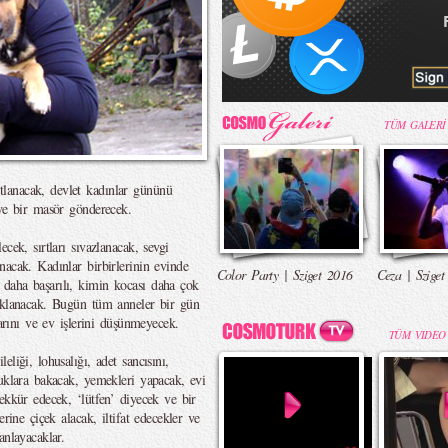
TÜM GALERİ
lanacak, devlet kadınlar gününü
 ve bir masör gönderecek.
cek, sırtları sıvazlanacak, sevgi
acak. Kadınlar birbirlerinin evinde
Color Party | Sziget 2016
Ceza | Sziget
daha başarılı, kimin kocası daha çok
saklanacak. Bugün tüm anneler bir gün
larını ve ev işlerini düşünmeyecek.
TÜM VIDEO
liği, lohusalığı, adet sancısını,
cuklara bakacak, yemekleri yapacak, evi
ekkür edecek, ‘lütfen’ diyecek ve bir
rine çiçek alacak, iltifat edecekler ve
anlayacaklar.