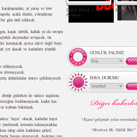
arşılaşmaları, at yarışı ve loto
Düğün Dernek 2 Sünnet -
Masa Altı Se
empolu, acıklı diziler, evlendirme
Fragman
bir gün tatil edilecek.
gın, kaşar, sürtük, kaltak ya da orospu
suçluluk duymadan sevişecek, ön
er korunacak ayrıca işlevi değil boyu
ek yer alacak ve kadınlara yönelik
GÜNLÜK FALINIZ
z edilmeyecek.
ını dövmeyecek.
HAVA DURUMU
çmiş aldatılmalar sineye çekilmeyecek
, dönüp giderken de sadece saçlarına
ereceğini fısıldamayacak, kadın kas
rın icabına bakılacak.
dece ‘hayır’ olacak, kadınlar hayır
“
Kişisel gelişimde yolun neresindes
ez yinelemek zorunda kalmayacaklar.
“
”
Merdiven Mi, Yüklük Mü?
kını talep eden kadınlara çirkef,
dınlar boyun eğmeyecek, kaderine razı