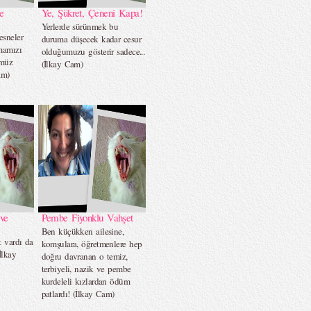
e
Ye, Şükret, Çeneni Kapa!
Yerlerde sürünmek bu
sneler
duruma düşecek kadar cesur
mamızı
olduğumuzu gösterir sadece...
ümüz
(İlkay Cam)
am)
ve
Pembe Fiyonklu Vahşet
Ben küçükken ailesine,
 vardı da
komşulara, öğretmenlere hep
İlkay
doğru davranan o temiz,
terbiyeli, nazik ve pembe
kurdeleli kızlardan ödüm
patlardı! (İlkay Cam)