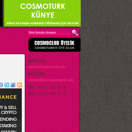
REKLAM
reklam@cosmoturk.com
İLETİŞİM
cosmoeditor@cosmoturk.com
TEL:
(0212) 280 07 00
FAX:
(0212) 244 13 32