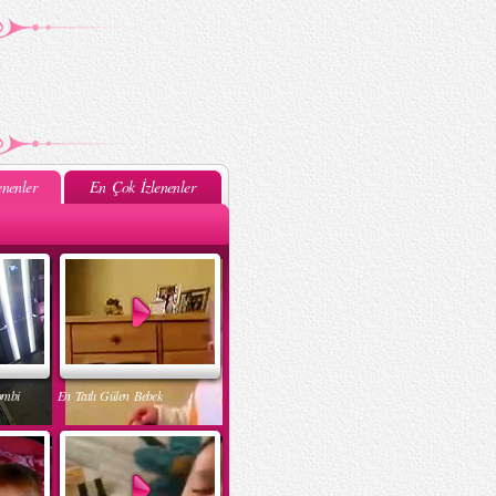
nenler
En Çok İzlenenler
ombi
En Tatlı Gülen Bebek