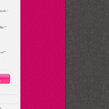
”
tırdı.
”
u Mu?
”
yor!
I