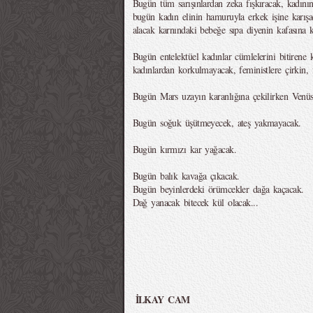
Bugün tüm sarışınlardan zeka fışkıracak, kadını
bugün kadın elinin hamuruyla erkek işine karışa
alacak karnındaki bebeğe sıpa diyenin kafasına k
Bugün entelektüel kadınlar cümlelerini bitirene 
kadınlardan korkulmayacak, feministlere çirkin, 
Bugün Mars uzayın karanlığına çekilirken Venüs p
Bugün soğuk üşütmeyecek, ateş yakmayacak.
Bugün kırmızı kar yağacak.
Bugün balık kavağa çıkacak.
Bugün beyinlerdeki örümcekler dağa kaçacak.
Dağ yanacak bitecek kül olacak...
İLKAY CAM