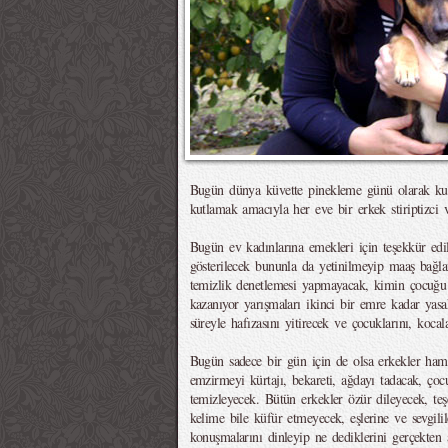
Bugün dünya küvette pinekleme günü olarak kut
kutlamak amacıyla her eve bir erkek stiriptizci
Bugün ev kadınlarına emekleri için teşekkür edile
gösterilecek bununla da yetinilmeyip maaş bağlan
temizlik denetlemesi yapmayacak, kimin çocuğu 
kazanıyor yarışmaları ikinci bir emre kadar ya
süreyle hafızasını yitirecek ve çocuklarını, koca
Bugün sadece bir gün için de olsa erkekler hamile
emzirmeyi kürtajı, bekareti, ağdayı tadacak, ço
temizleyecek. Bütün erkekler özür dileyecek, teş
kelime bile küfür etmeyecek, eşlerine ve sevgilile
konuşmalarını dinleyip ne dediklerini gerçekten 