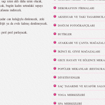
n saçı uzun aklı daha uzun olacak,
cak, bugün kadın sırtındaki sopayı
DEKORASYON FİRMALARI
afasına indirecek.
AKSESUAR VE TAKI TASARIMCIL
kadar can kulağıyla dinlenecek, zeki
frijit ya da evde kalmış denilmeyecek.
DOĞUM FOTOĞRAFÇILARI
ırıl pırıl parlayacak.
BUTİKLER
AYAKKABI VE ÇANTA MAĞAZALA
İKİNCİ EL GİYSİ MAĞAZALARI
GECE HAYATI VE EĞLENCE MEKA
POPÜLER MEKANLAR (RESTAURA
DİYETİSYENLER
SAÇ TASARIMI VE KUAFÖR SALO
YOGA MERKEZLERİ
SPA MERKEZLERİ