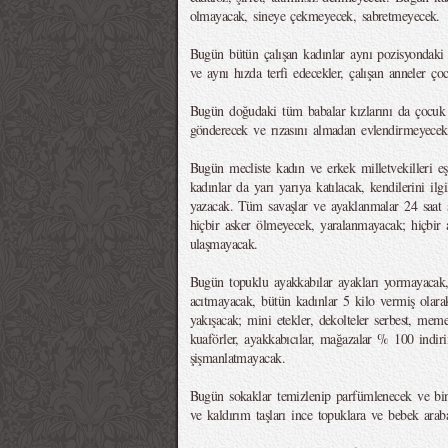
olmayacak, sineye çekmeyecek, sabretmeyecek.
Bugün bütün çalışan kadınlar aynı pozisyondaki er
ve aynı hızda terfi edecekler, çalışan anneler ço
Bugün doğudaki tüm babalar kızlarını da çocuk s
gönderecek ve rızasını almadan evlendirmeyecek
Bugün mecliste kadın ve erkek milletvekilleri eş
kadınlar da yarı yarıya katılacak, kendilerini ilg
yazacak. Tüm savaşlar ve ayaklanmalar 24 saat 
hiçbir asker ölmeyecek, yaralanmayacak; hiçbir
ulaşmayacak.
Bugün topuklu ayakkabılar ayakları yormayacak,
acıtmayacak, bütün kadınlar 5 kilo vermiş olar
yakışacak; mini etekler, dekolteler serbest, mem
kuaförler, ayakkabıcılar, mağazalar % 100 indir
şişmanlatmayacak.
Bugün sokaklar temizlenip parfümlenecek ve bin
ve kaldırım taşları ince topuklara ve bebek arab