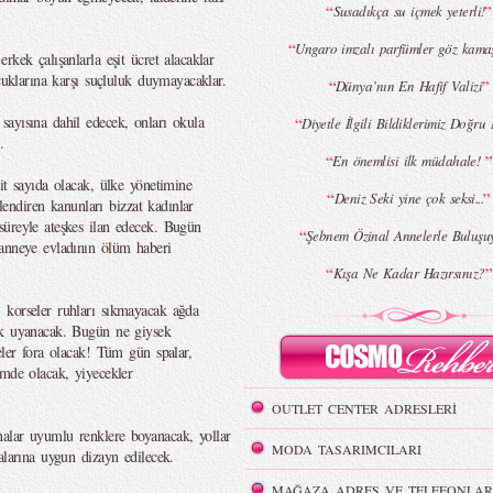
“
”
Susadıkça su içmek yeterli!
“
Ungaro imzalı parfümler göz kamaş
kek çalışanlarla eşit ücret alacaklar
cuklarına karşı suçluluk duymayacaklar.
“
”
Dünya’nın En Hafif Valizi
ayısına dahil edecek, onları okula
“
Diyetle İlgili Bildiklerimiz Doğr
.
“
”
En önemlisi ilk müdahale!
it sayıda olacak, ülke yönetimine
“
”
Deniz Seki yine çok seksi...
ilendiren kanunları bizzat kadınlar
süreyle ateşkes ilan edecek. Bugün
“
Şebnem Özinal Annelerle Buluşu
 anneye evladının ölüm haberi
“
”
Kışa Ne Kadar Hazırsınız?
 korseler ruhları sıkmayacak ağda
ak uyanacak. Bugün ne giysek
eler fora olacak! Tüm gün spalar,
imde olacak, yiyecekler
OUTLET CENTER ADRESLERİ
alar uyumlu renklere boyanacak, yollar
MODA TASARIMCILARI
alarına uygun dizayn edilecek.
MAĞAZA ADRES VE TELEFONLAR