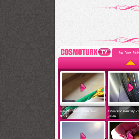
En Son Ekle
Anne Karnında Dans Eden
Asansörde Korkunç Z
Bebek
Şakası