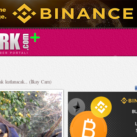
k kutlanacak... (İlkay Cam)