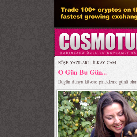
KÖŞE YAZILARI
|
İLKAY CAM
O Gün Bu Gün...
Bugün dünya küvette pinekleme günü olara