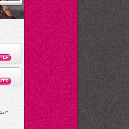
ksi Şaka
”
iniz?