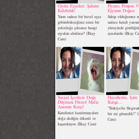
Giyim Eşyaları: Şahane
Piyano, Ponpon V
Kalabalık!
Eşyanın Doğası
Yarın sadece bir bavul eşya
Sahip olduğumuz ne
götürebileceğiniz uzun bir
sadece kendi yansı
yolculuğa çıksanız hangi
yüzeyinde gördüğ
eşyaları alırdınız? (İlkay
aynalardır. (İlkay C
Cam)
Sosyal İçeriksiz Doğa
Hayallerim, İşim 
Düşmanı Filozof Mafia
Karga…
Anasına Karşı!
"Türkiye’de Hogwart
Kendimizi kandırmayalım
biz mi gitmedik?" (
doğa dediğin dikenli ve
Cam)
kaşındırıyor. (İlkay Cam)