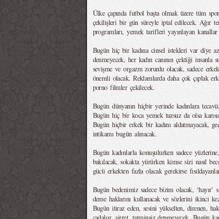
Ülke çapında futbol başta olmak üzere tüm spor k
çekilişleri bir gün süreyle iptal edilecek. Ağır t
programları, yemek tarifleri yayınlayan kanallar 
Bugün hiç bir kadına cinsel istekleri var diye az
denmeyecek, her kadın canının çektiği insanla 
sevişme ve orgazm zorunlu olacak, sadece erkekl
önemli olacak. Reklamlarda daha çok çıplak erk
porno filmler çekilecek.
Bugün dünyanın hiçbir yerinde kadınlara tecavü
Bugün hiç bir koca yemek tuzsuz da olsa karıs
Bugün hiçbir erkek bir kadını aldatmayacak, ge
intikamı bugün alınacak.
Bugün kadınlarla konuşulurken sadece yüzlerine
bakılacak, sokakta yürürken kimse sizi nasıl bec
gücü erkekten fazla olacak gerekirse fısıldayanla
Bugün bedenimiz sadece bizim olacak, ‘hayır’ sa
deme haklarını kullanacak ve sözlerini ikinci k
Bugün itiraz eden, sesini yükselten, direnen, hak
cadaloz, şirret, tatminsiz denmeyecek. Bugün ka