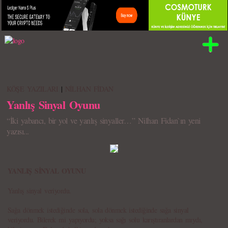
KÖŞE YAZILARI
|
NİLHAN FİDAN
Yanlış Sinyal Oyunu
“İki yabancı, bir yol ve yanlış sinyaller…” Nilhan Fidan`ın yeni
yazısı...
YANLIŞ SİNYAL OYUNU
Yanlış sinyal veriyordu.
Sağa dönmek istediğinde sola, sola dönmek istediğinde sağa sinyal
veriyordu. Bilerek mi yapıyordu; yoksa sağı solu karıştıranlardan mıydı,