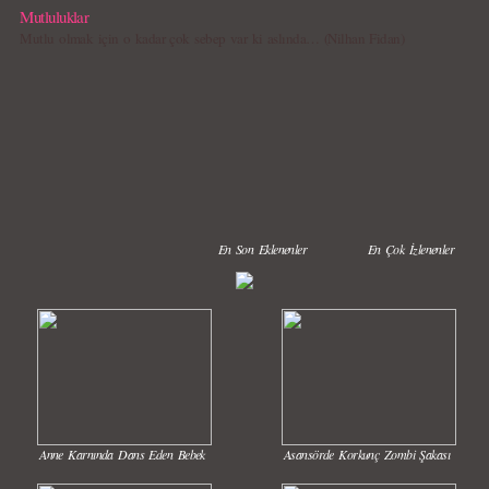
Mutluluklar
Mutlu olmak için o kadar çok sebep var ki aslında… (Nilhan Fidan)
En Son Eklenenler
En Çok İzlenenler
Anne Karnında Dans Eden Bebek
Asansörde Korkunç Zombi Şakası