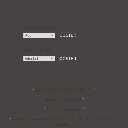
Örgü Saç Modelleri
MBFWI - Hakan Akkaya 2015 Yaz
Koleksiyonu
GÜNLÜK FALINIZ
HAVA DURUMU
MBFWI - Gülçin Çengel 2015 Yaz
MBFWI - Zeynep Erdoğan 2015 Yaz
Koleksiyonu
Koleksiyonu
“
”
Beyler, Hayatınız Seçtiğiniz Kadındır! ;)
“
”
Bronzlaştıran Yiyecekler!
MBFWI - Giray Sepin 2015 Yaz Koleksiyonu
MBFWI - Burçe Bekrek 2015 Yaz Koleksiyonu
“
”
Aşk ve Acı: Frida Kahlo
“
Mevsim Geçişlerinde Kapalı Mekanlarda Fazla Vakit Geçirmek Bağışıklığı
”
Düşürüyor