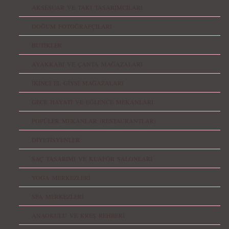
AKSESUAR VE TAKI TASARIMCILARI
DOĞUM FOTOĞRAFÇILARI
BUTİKLER
AYAKKABI VE ÇANTA MAĞAZALARI
İKİNCİ EL GİYSİ MAĞAZALARI
GECE HAYATI VE EĞLENCE MEKANLARI
POPÜLER MEKANLAR (RESTAURANTLAR)
DİYETİSYENLER
SAÇ TASARIMI VE KUAFÖR SALONLARI
YOGA MERKEZLERİ
SPA MERKEZLERİ
ANAOKULU VE KREŞ REHBERİ