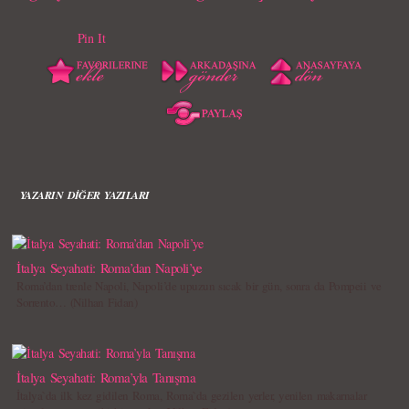
Pin It
YAZARIN DİĞER YAZILARI
İtalya Seyahati: Roma’dan Napoli’ye
Roma’dan trenle Napoli, Napoli’de upuzun sıcak bir gün, sonra da Pompeii ve
Sorrento… (Nilhan Fidan)
İtalya Seyahati: Roma’yla Tanışma
İtalya`da ilk kez gidilen Roma, Roma`da gezilen yerler, yenilen makarnalar