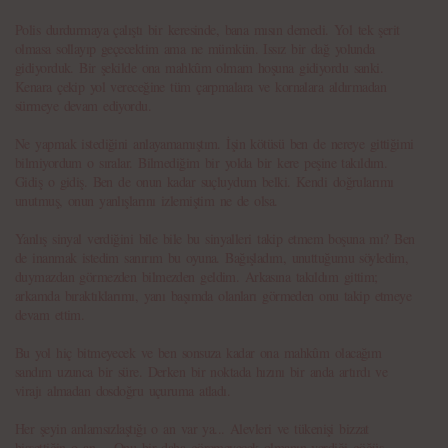
Polis durdurmaya çalıştı bir keresinde, bana mısın demedi. Yol tek şerit
olmasa sollayıp geçecektim ama ne mümkün. Issız bir dağ yolunda
gidiyorduk. Bir şekilde ona mahkûm olmam hoşuna gidiyordu sanki.
Kenara çekip yol vereceğine tüm çarpmalara ve kornalara aldırmadan
sürmeye devam ediyordu.
Ne yapmak istediğini anlayamamıştım. İşin kötüsü ben de nereye gittiğimi
bilmiyordum o sıralar. Bilmediğim bir yolda bir kere peşine takıldım.
Gidiş o gidiş. Ben de onun kadar suçluydum belki. Kendi doğrularımı
unutmuş, onun yanlışlarını izlemiştim ne de olsa.
Yanlış sinyal verdiğini bile bile bu sinyalleri takip etmem boşuna mı? Ben
de inanmak istedim sanırım bu oyuna. Bağışladım, unuttuğumu söyledim,
duymazdan görmezden bilmezden geldim. Arkasına takıldım gittim;
arkamda bıraktıklarımı, yanı başımda olanları görmeden onu takip etmeye
devam ettim.
Bu yol hiç bitmeyecek ve ben sonsuza kadar ona mahkûm olacağım
sandım uzunca bir süre. Derken bir noktada hızını bir anda artırdı ve
virajı almadan dosdoğru uçuruma atladı.
Her şeyin anlamsızlaştığı o an var ya... Alevleri ve tükenişi bizzat
hissettiğin o an… Onu bir daha göremeyecek olmanın verdiği göğüs