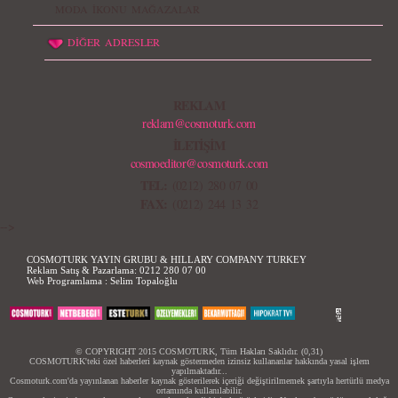
MODA İKONU MAĞAZALAR
DİĞER ADRESLER
REKLAM
reklam@cosmoturk.com
İLETİŞİM
cosmoeditor@cosmoturk.com
TEL:
(0212) 280 07 00
FAX:
(0212) 244 13 32
-->
COSMOTURK YAYIN GRUBU & HILLARY COMPANY TURKEY
Reklam Satış & Pazarlama:
0212 280 07 00
Web Programlama :
Selim Topaloğlu
© COPYRIGHT 2015 COSMOTURK, Tüm Hakları Saklıdır. (0,31)
COSMOTURK'teki özel haberleri kaynak göstermeden izinsiz kullananlar hakkında yasal işlem
yapılmaktadır...
Cosmoturk.com'da yayınlanan haberler kaynak gösterilerek içeriği değiştirilmemek şartıyla hertürlü medya
ortamında kullanılabilir.