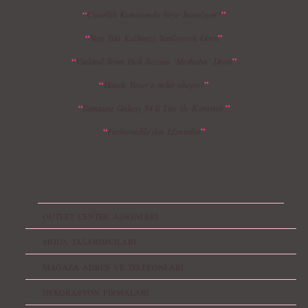
“
”
Cinsellik Konusunda Neye İnanılıyor?
“
”
Yeni Yıla Kalbinizi Yenileyerek Girin
“
”
Vialand Tema Park Sezona ‘Merhaba’ Diyor
“
”
Hande Yener`e neler oluyor?
“
”
Samsung Galaxy S4’ü Ttec ile Koruyun
“
”
Fashionable’den İzlenimler
OUTLET CENTER ADRESLERİ
MODA TASARIMCILARI
MAĞAZA ADRES VE TELEFONLARI
DEKORASYON FİRMALARI