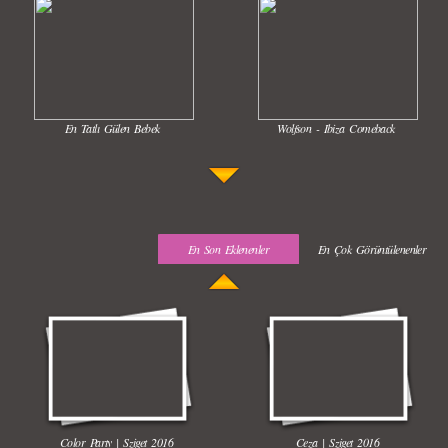
En Tatlı Gülen Bebek
Wolfson - Ibiza Comeback
En Son Eklenenler
En Çok Görüntülenenler
Uyuyan Bebeğe Gangnam Dinletilirse Ne Olur
Uykusun Da Gülen Bebek
Color Party | Sziget 2016
Ceza | Sziget 2016