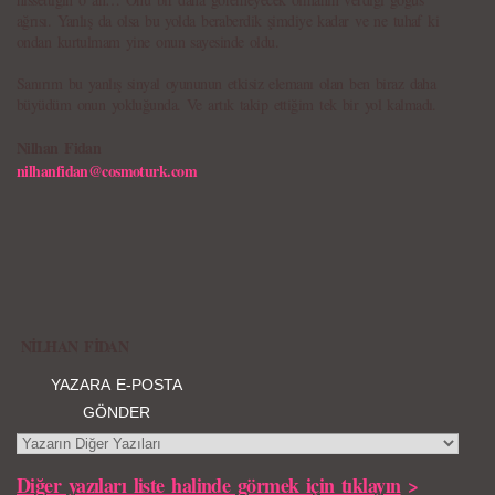
ağrısı. Yanlış da olsa bu yolda beraberdik şimdiye kadar ve ne tuhaf ki
ondan kurtulmam yine onun sayesinde oldu.
Sanırım bu yanlış sinyal oyununun etkisiz elemanı olan ben biraz daha
büyüdüm onun yokluğunda. Ve artık takip ettiğim tek bir yol kalmadı.
Nilhan Fidan
nilhanfidan@cosmoturk.com
NİLHAN FİDAN
YAZARA E-POSTA
GÖNDER
Diğer yazıları liste halinde görmek için tıklayın
>