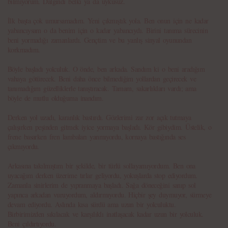
bilmiyorum. Dalgındı belki ya da uykusuz.
İlk başta çok umursamadım. Yeni çıkmıştık yola. Ben onun için ne kadar
yabancıysam o da benim için o kadar yabancıydı. Birini tanıma sürecinin
beni yormadığı zamanlardı. Gençtim ve bu yanlış sinyal oyunundan
korkmadım.
Böyle başladı yolculuk. O önde, ben arkada. Sandım ki o beni aradığım
vahaya götürecek. Beni daha önce bilmediğim yollardan geçirecek ve
tanımadığım güzelliklerle tanıştıracak. Tamam, sakarlıkları vardı; ama
böyle de mutlu olduğuma inandım.
Derken yol uzadı, karanlık bastırdı. Gözlerimi zar zor açık tutmaya
çalışırken peşinden gitmek iyice yormaya başladı. Kör gibiydim. Üstelik, o
frene basarken fren lambaları yanmıyordu, kornaya bastığında ses
çıkmıyordu.
Arkasına takılmıştım bir şekilde, bir türlü sollayamıyordum. Ben ona
uyacağım derken üzerime tırlar geliyordu, yokuşlarda stop ediyordum.
Zamanla sinirlerim de yıpranmaya başladı. Sağa döneceğini sanıp sol
yapınca arkadan vuruyordum, aldırmıyordu. Hiçbir şey duymuyor, sürmeye
devam ediyordu. Aslında kısa sürdü ama uzun bir yolculuktu.
Birbirimizden sıkılacak ve karşılıklı inatlaşacak kadar uzun bir yolculuk.
Beni çıldırtıyordu.