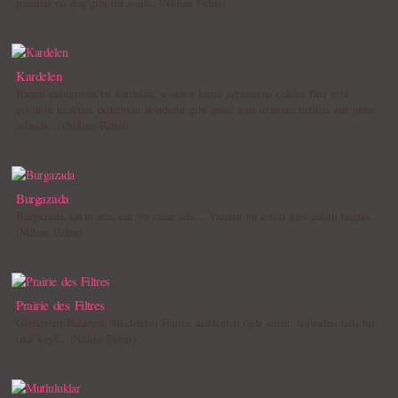
pizzalar ve ateş gibi bir sıcak... (Nilhan Fidan)
Kardelen
Kırgın olduğunda bu kardelen, sessizce kendi sığınağına çekilir. Buz gibi
gözükür uzaktan, dokunsan dondurur gibi gelir; ama uzansan hafifçe, erir gider
aslında… (Nilhan Fidan)
Burgazada
Burgazada, sakin ada, şair ve yazar ada… Yazdan bir esinti gibi gelsin bugün…
(Nilhan Fidan)
Prairie des Filtres
Günlerden Pazartesi, ülkelerden Fransa, saatlerden öğle suları, hallerden tatlı bir
tatil keyfi... (Nilhan Fidan)