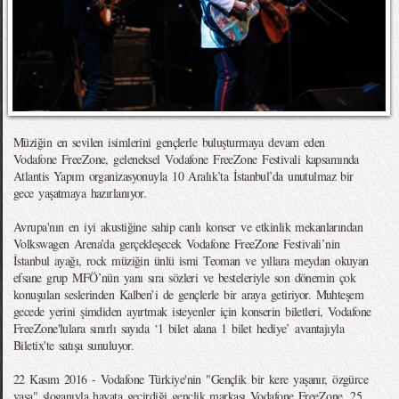
Müziğin en sevilen isimlerini gençlerle buluşturmaya devam eden
Vodafone FreeZone, geleneksel Vodafone FreeZone Festivali kapsamında
Atlantis Yapım organizasyonuyla 10 Aralık’ta İstanbul’da unutulmaz bir
gece yaşatmaya hazırlanıyor.
Avrupa'nın en iyi akustiğine sahip canlı konser ve etkinlik mekanlarından
Volkswagen Arena’da gerçekleşecek Vodafone FreeZone Festivali’nin
İstanbul ayağı, rock müziğin ünlü ismi Teoman ve yıllara meydan okuyan
efsane grup MFÖ’nün yanı sıra sözleri ve besteleriyle son dönemin çok
konuşulan seslerinden Kalben’i de gençlerle bir araya getiriyor. Muhteşem
gecede yerini şimdiden ayırtmak isteyenler için konserin biletleri, Vodafone
FreeZone'lulara sınırlı sayıda ‘1 bilet alana 1 bilet hediye’ avantajıyla
Biletix'te satışa sunuluyor.
22 Kasım 2016 - Vodafone Türkiye'nin "Gençlik bir kere yaşanır, özgürce
yaşa" sloganıyla hayata geçirdiği gençlik markası Vodafone FreeZone, 25