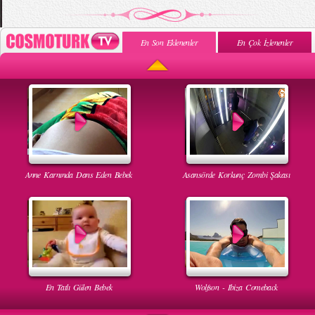
En Son Eklenenler
En Çok İzlenenler
Anne Karnında Dans Eden Bebek
Asansörde Korkunç Zombi Şakası
En Tatlı Gülen Bebek
Wolfson - Ibiza Comeback