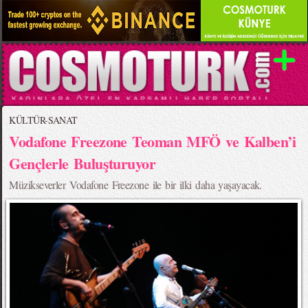
KÜLTÜR-SANAT
Vodafone Freezone Teoman MFÖ ve Kalben’i
Gençlerle Buluşturuyor
Müzikseverler Vodafone Freezone ile bir ilki daha yaşayacak.