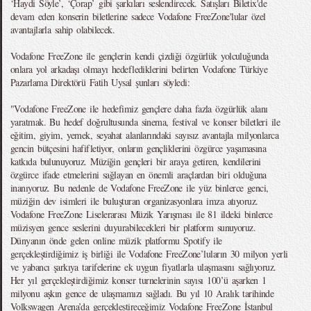
‘Haydi Söyle’, ‘Çorap’ gibi şarkıları seslendirecek. Satışları Biletix'de
devam eden konserin biletlerine sadece Vodafone FreeZone'lular özel
avantajlarla sahip olabilecek.
Vodafone FreeZone ile gençlerin kendi çizdiği özgürlük yolculuğunda
onlara yol arkadaşı olmayı hedeflediklerini belirten Vodafone Türkiye
Pazarlama Direktörü Fatih Uysal şunları söyledi:
"Vodafone FreeZone ile hedefimiz gençlere daha fazla özgürlük alanı
yaratmak. Bu hedef doğrultusunda sinema, festival ve konser biletleri ile
eğitim, giyim, yemek, seyahat alanlarındaki sayısız avantajla milyonlarca
gencin bütçesini hafifletiyor, onların gençliklerini özgürce yaşamasına
katkıda bulunuyoruz. Müziğin gençleri bir araya getiren, kendilerini
özgürce ifade etmelerini sağlayan en önemli araçlardan biri olduğuna
inanıyoruz. Bu nedenle de Vodafone FreeZone ile yüz binlerce genci,
müziğin dev isimleri ile buluşturan organizasyonlara imza atıyoruz.
Vodafone FreeZone Liselerarası Müzik Yarışması ile 81 ildeki binlerce
müzisyen gence seslerini duyurabilecekleri bir platform sunuyoruz.
Dünyanın önde gelen online müzik platformu Spotify ile
gerçekleştirdiğimiz iş birliği ile Vodafone FreeZone’luların 30 milyon yerli
ve yabancı şarkıya tarifelerine ek uygun fiyatlarla ulaşmasını sağlıyoruz.
Her yıl gerçekleştirdiğimiz konser turnelerinin sayısı 100’ü aşarken 1
milyonu aşkın gence de ulaşmamızı sağladı. Bu yıl 10 Aralık tarihinde
Volkswagen Arena’da gerçekleştireceğimiz Vodafone FreeZone İstanbul