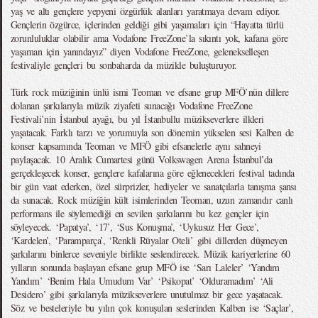
yaş ve altı gençlere yepyeni özgürlük alanları yaratmaya devam ediyor.
Gençlerin özgürce, içlerinden geldiği gibi yaşamaları için “Hayatta türlü
zorunluluklar olabilir ama Vodafone FreeZone’la sıkıntı yok, kafana göre
yaşaman için yanındayız” diyen Vodafone FreeZone, gelenekselleşen
festivaliyle gençleri bu sonbaharda da müzikle buluşturuyor.
Türk rock müziğinin ünlü ismi Teoman ve efsane grup MFÖ’nün dillere
dolanan şarkılarıyla müzik ziyafeti sunacağı Vodafone FreeZone
Festivali’nin İstanbul ayağı, bu yıl İstanbullu müzikseverlere ilkleri
yaşatacak. Farklı tarzı ve yorumuyla son dönemin yükselen sesi Kalben de
konser kapsamında Teoman ve MFÖ gibi efsanelerle aynı sahneyi
paylaşacak. 10 Aralık Cumartesi günü Volkswagen Arena İstanbul’da
gerçekleşecek konser, gençlere kafalarına göre eğlenecekleri festival tadında
bir gün vaat ederken, özel sürprizler, hediyeler ve sanatçılarla tanışma şansı
da sunacak. Rock müziğin kült isimlerinden Teoman, uzun zamandır canlı
performans ile söylemediği en sevilen şarkılarını bu kez gençler için
söyleyecek. ‘Papatya’, ‘17’, ‘Sus Konuşma’, ‘Uykusuz Her Gece’,
‘Kardelen’, ‘Paramparça’, ‘Renkli Rüyalar Oteli’ gibi dillerden düşmeyen
şarkılarını binlerce seveniyle birlikte seslendirecek. Müzik kariyerlerine 60
yılların sonunda başlayan efsane grup MFÖ ise ‘Sarı Laleler’ ‘Yandım
Yandım’ ‘Benim Hala Umudum Var’ ‘Psikopat’ ‘Olduramadım’ ‘Ali
Desidero’ gibi şarkılarıyla müzikseverlere unutulmaz bir gece yaşatacak.
Söz ve besteleriyle bu yılın çok konuşulan seslerinden Kalben ise ‘Saçlar’,