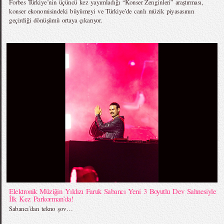
Forbes Türkiye’nin üçüncü kez yayımladığı “Konser Zenginleri” araştırması,
konser ekonomisindeki büyümeyi ve Türkiye’de canlı müzik piyasasının
geçirdiği dönüşümü ortaya çıkarıyor.
Elektronik Müziğin Yıldızı Faruk Sabancı Yeni 3 Boyutlu Dev Sahnesiyle
İlk Kez Parkorman’da!
Sabancı’dan tekno şov…