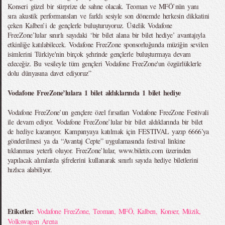
Konseri güzel bir sürprize de sahne olacak. Teoman ve MFÖ’nün yanı
sıra akustik performansları ve farklı sesiyle son dönemde herkesin dikkatini
çeken Kalben’i de gençlerle buluşturuyoruz. Üstelik Vodafone
FreeZone’lular sınırlı sayıdaki ‘bir bilet alana bir bilet hediye’ avantajıyla
etkinliğe katılabilecek. Vodafone FreeZone sponsorluğunda müziğin sevilen
isimlerini Türkiye'nin birçok şehrinde gençlerle buluşturmaya devam
edeceğiz. Bu vesileyle tüm gençleri Vodafone FreeZone'un özgürlüklerle
dolu dünyasına davet ediyoruz”
Vodafone FreeZone’lulara 1 bilet aldıklarında 1 bilet hediye
Vodafone FreeZone’un gençlere özel fırsatları Vodafone FreeZone Festivali
ile devam ediyor. Vodafone FreeZone’lular bir bilet aldıklarında bir bilet
de hediye kazanıyor. Kampanyaya katılmak için FESTIVAL yazıp 6666’ya
gönderilmesi ya da “Avantaj Cepte” uygulamasında festival linkine
tıklanması yeterli oluyor. FreeZone’lular, www.biletix.com üzerinden
yapılacak alımlarda şifrelerini kullanarak sınırlı sayıda hediye biletlerini
hızlıca alabiliyor.
Etiketler:
Vodafone FreeZone
,
Teoman
,
MFÖ
,
Kalben
,
Konser
,
Müzik
,
Volkswagen Arena