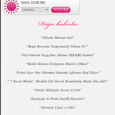
HAVA DURUMU
MBFWI - Gülçin Çengel 2015 Yaz
MBFWI - Zeynep Erdoğan 2015 Yaz
Koleksiyonu
Koleksiyonu
“
”
Yollarda Bulurum Seni
“
”
Başak Burcunun Vazgeçemediği Tutkusu Ne?
MBFWI - Giray Sepin 2015 Yaz Koleksiyonu
MBFWI - Burçe Bekrek 2015 Yaz Koleksiyonu
“
”
Özel Günlerin Vazgeçilmez Mekanı OLIGARK İstanbul
“
”
Hamile Kalmayı Zorlaştıran Etkenlere Dikkat!
“
”
Ferhat Göçer Yeni Albümünü Günümüz Aşklarına İthaf Ediyor
“
”
“7 Kocalı Hürmüz” Müzikali Özel Davetli Konuklardan Büyük Alkış Aldı!
“
”
Gündüz Makyajını Geceye Çevirin
“
”
Zeytinyağı ile Pratik Güzellik Reçeteleri
“
”
Alternatif, Çılgın ve Lüks