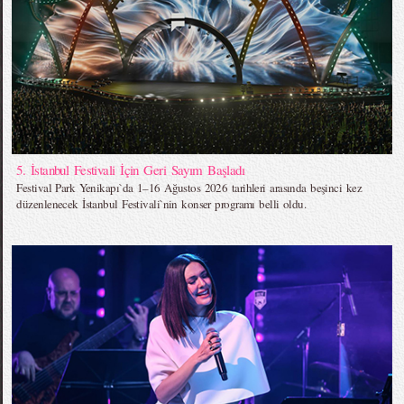
5. İstanbul Festivali İçin Geri Sayım Başladı
Festival Park Yenikapı`da 1–16 Ağustos 2026 tarihleri arasında beşinci kez
düzenlenecek İstanbul Festivali`nin konser programı belli oldu.