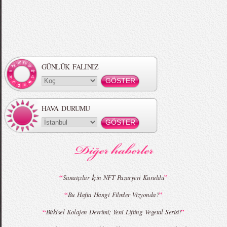
GÜNLÜK FALINIZ
HAVA DURUMU
“
”
Sanatçılar İçin NFT Pazaryeri Kuruldu
“
”
Bu Hafta Hangi Filmler Vizyonda?
“
”
Bitkisel Kolajen Devrimi; Yeni Lifting Vegetal Serisi!