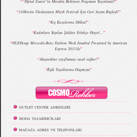
“
”
“Dijital Esaret”in Merakla Beklenen Fragmanı Yayınlandı!
“
”
14.Mersin Uluslararası Müzik Festivali İçin Geri Sayım Başladı!
“
”
Kış Kazalarına Dikkat!
“
”
Kadınlara Yapılan Şiddete Erkekçe Hayır!...
“
NEJ/Denge Mercedes-Benz Fashion Week İstanbul Presented by American
”
Express 2013’de
“
”
Akupunktur zayıflamayı nasıl sağlar?
“
”
İlişki Tuzaklarına Düşmeyin
OUTLET CENTER ADRESLERİ
MODA TASARIMCILARI
MAĞAZA ADRES VE TELEFONLARI