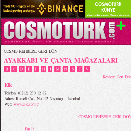
COSMO REHBERE GERİ DÖN
AYAKKABI VE ÇANTA MAĞAZALARI
B
C
D
E
F
H
İ
M
N
S
T
V
Rehbere Geri Dö
Elle
Telefon: (0212) 230 12 82
Adres: Rumeli Cad. No: 12 Nişantaşı – İstanbul
Web:
www.elle.com.tr
COSMO REHBERE GERİ DÖ
Pin It