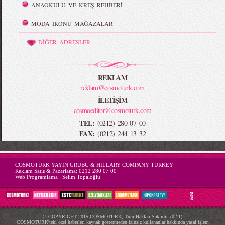
ANAOKULU VE KREŞ REHBERİ
MODA İKONU MAĞAZALAR
DİĞER ADRESLER
REKLAM
reklam@cosmoturk.com
İLETİŞİM
cosmoeditor@cosmoturk.com
TEL:
(0212) 280 07 00
FAX:
(0212) 244 13 32
-->
COSMOTURK YAYIN GRUBU & HILLARY COMPANY TURKEY
Reklam Satış & Pazarlama:
0212 280 07 00
Web Programlama :
Selim Topaloğlu
© COPYRIGHT 2015 COSMOTURK, Tüm Hakları Saklıdır. (0,11)
COSMOTURK'teki özel haberleri kaynak göstermeden izinsiz kullananlar hakkında yasal işlem