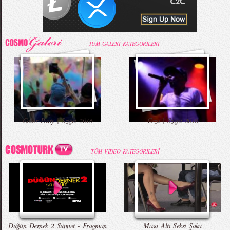
TÜM GALERİ KATEGORİLERİ
Color Party | Sziget 2016
Ceza | Sziget 2016
TÜM VIDEO KATEGORİLERİ
Düğün Dernek 2 Sünnet - Fragman
Masa Altı Seksi Şaka