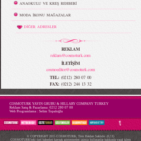
ANAOKULU VE KREŞ REHBERİ
MODA İKONU MAĞAZALAR
DİĞER ADRESLER
REKLAM
reklam@cosmoturk.com
İLETİŞİM
cosmoeditor@cosmoturk.com
TEL:
(0212) 280 07 00
FAX:
(0212) 244 13 32
-->
COSMOTURK YAYIN GRUBU & HILLARY COMPANY TURKEY
Reklam Satış & Pazarlama:
0212 280 07 00
Web Programlama :
Selim Topaloğlu
© COPYRIGHT 2015 COSMOTURK, Tüm Hakları Saklıdır. (0,11)
COSMOTURK'teki özel haberleri kaynak göstermeden izinsiz kullananlar hakkında yasal işlem