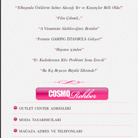
“
”
Yılbaşında Ünlülerin Sahne Alacağı Yer ve Kazançlar Belli Oldu!
“
”
Film Çekmek...
“
”
A Vitaminini Alabileceğiniz Besinler
“
”
Fortnite GAMING İSTANBUL’A Geliyor!
“
”
Hayatın içinden
“
”
Ev Kadınlarının Kilo Problemi Sona Erecek
“
”
Bu Kış Beyazın Büyülü Etkisinde!
OUTLET CENTER ADRESLERİ
MODA TASARIMCILARI
MAĞAZA ADRES VE TELEFONLARI