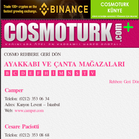
COSMO REHBERE GERİ DÖN
AYAKKABI VE ÇANTA MAĞAZALARI
B
C
D
E
F
H
İ
M
N
S
T
V
Rehbere Geri Dö
Camper
Telefon: (0212) 353 06 34
Adres: Kanyon Levent – İstanbul
Web:
www.camper.com
Cesare Paciotti
Telefon: (0212) 353 08 68