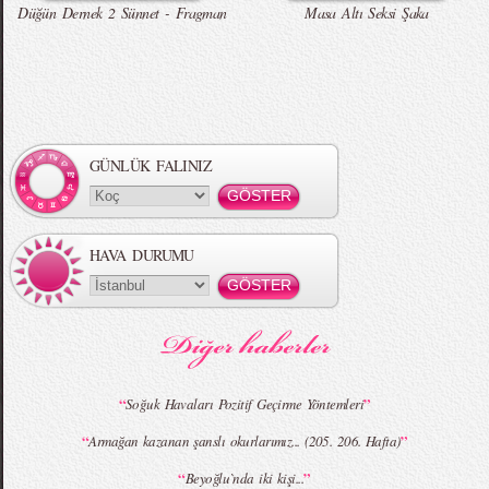
Düğün Dernek 2 Sünnet - Fragman
Masa Altı Seksi Şaka
GÜNLÜK FALINIZ
HAVA DURUMU
“
”
Soğuk Havaları Pozitif Geçirme Yöntemleri
“
”
Armağan kazanan şanslı okurlarımız... (205. 206. Hafta)
“
”
Beyoğlu`nda iki kişi...