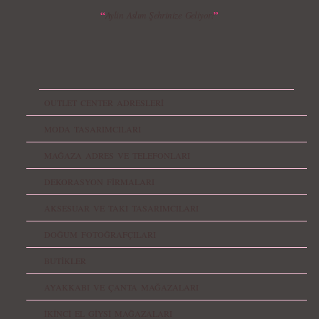
“
”
Aylin Aslım Şehrinize Geliyor!
OUTLET CENTER ADRESLERİ
MODA TASARIMCILARI
MAĞAZA ADRES VE TELEFONLARI
DEKORASYON FİRMALARI
AKSESUAR VE TAKI TASARIMCILARI
DOĞUM FOTOĞRAFÇILARI
BUTİKLER
AYAKKABI VE ÇANTA MAĞAZALARI
İKİNCİ EL GİYSİ MAĞAZALARI