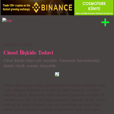
SAĞLIKLI YAŞAM
Cinsel İlişkide Tedavi
Cinsel ilişkide tedavi çok önemlidir. Zamanında başvurulmadığı
taktirde büyük sorunlar doğurabilir.
Modern tıbbın yaygın olduğu gelişmiş ülkelerde koruyucu hekimliğe önem
verilir. Örneğin; kadınların her 6 ayda bir kadın hastalıkları ve doğum
hekimine gitmesi, kanser erken teşhis muayenesi yaptırması, erkeklerin 50
yaşından sonra yılda bir kere prostat muayenesi yaptırması önerilir. Ayrıca
herhangi bir hastalık çıktığında veya ufak şikayetlerde bile hemen ilgili
hekime gitmesi, insanlara öğretilerek hangi hastalık olursa olsun erken