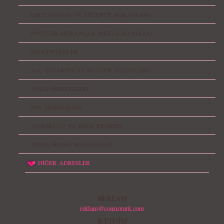
GECE HAYATI VE EĞLENCE MEKANLARI
POPÜLER MEKANLAR (RESTAURANTLAR)
DİYETİSYENLER
SAÇ TASARIMI VE KUAFÖR SALONLARI
YOGA MERKEZLERİ
SPA MERKEZLERİ
ANAOKULU VE KREŞ REHBERİ
MODA İKONU MAĞAZALAR
DİĞER ADRESLER
REKLAM
reklam@cosmoturk.com
İLETİŞİM