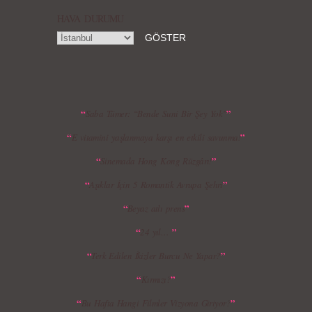
HAVA DURUMU
MBFWI - Gülçin Çengel 2015 Yaz
MBFWI - Zeynep Erdoğan 2015 Yaz
Koleksiyonu
Koleksiyonu
“
”
Saba Tümer: “Bende Suni Bir Şey Yok”
“
”
E vitamini yaşlanmaya karşı en etkili savunma!
MBFWI - Giray Sepin 2015 Yaz Koleksiyonu
MBFWI - Burçe Bekrek 2015 Yaz Koleksiyonu
“
”
Sinemada Hong Kong Rüzgârı!
“
”
Aşıklar İçin 5 Romantik Avrupa Şehri
“
”
Beyaz atlı prens
“
”
24 yıl…
“
”
Terk Edilen İkizler Burcu Ne Yapar?
“
”
Kırmızı?
“
”
Bu Hafta Hangi Filmler Vizyona Giriyor?