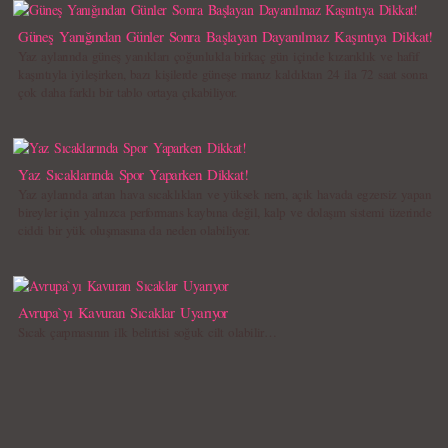
Güneş Yanığından Günler Sonra Başlayan Dayanılmaz Kaşıntıya Dikkat!
Yaz aylarında güneş yanıkları çoğunlukla birkaç gün içinde kızarıklık ve hafif
kaşıntıyla iyileşirken, bazı kişilerde güneşe maruz kaldıktan 24 ila 72 saat sonra
çok daha farklı bir tablo ortaya çıkabiliyor.
Yaz Sıcaklarında Spor Yaparken Dikkat!
Yaz aylarında artan hava sıcaklıkları ve yüksek nem, açık havada egzersiz yapan
bireyler için yalnızca performans kaybına değil, kalp ve dolaşım sistemi üzerinde
ciddi bir yük oluşmasına da neden olabiliyor.
Avrupa`yı Kavuran Sıcaklar Uyarıyor
Sıcak çarpmasının ilk belirtisi soğuk cilt olabilir…