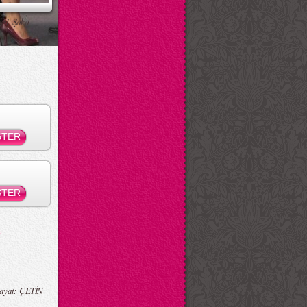
ksi Şaka
ayat: ÇETİN