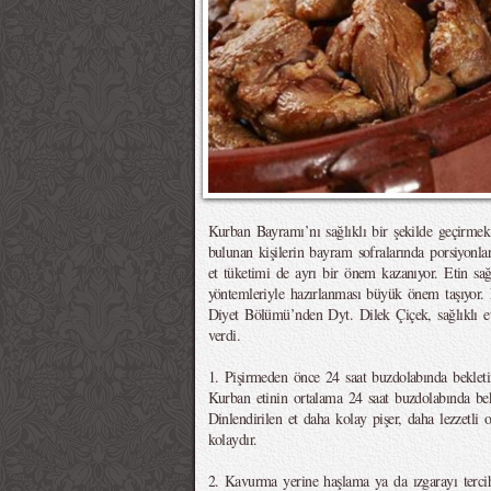
Kurban Bayramı’nı sağlıklı bir şekilde geçirmek i
bulunan kişilerin bayram sofralarında porsiyonl
et tüketimi de ayrı bir önem kazanıyor. Etin sa
yöntemleriyle hazırlanması büyük önem taşıyor
Diyet Bölümü’nden Dyt. Dilek Çiçek, sağlıklı et
verdi.
1. Pişirmeden önce 24 saat buzdolabında beklet
Kurban etinin ortalama 24 saat buzdolabında bek
Dinlendirilen et daha kolay pişer, daha lezzetli
kolaydır.
2. Kavurma yerine haşlama ya da ızgarayı terci