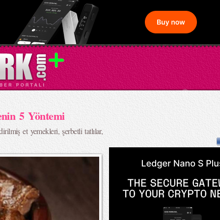
enin 5 Yöntemi
rilmiş et yemekleri, şerbetli tatlılar,