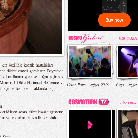
TÜM GALERİ
çin özellikle kronik hastalıkları
arına dikkat etmesi gerekiyor. Bayramda
ğlık kurallarına göre ve doğru pişirmek
. Memorial Dicle Hastanesi Beslenme ve
Color Party | Sziget 2016
Ceza | Sziget
 pişirme teknikleri hakkında bilgi
TÜM VIDEO
in
letildikten sonra tüketilmesi uygundur.
 olur ve vücudun eti sindirmesi daha
h edin