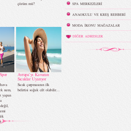
çözüm mü?
SPA MERKEZLERİ
ANAOKULU VE KREŞ REHBERİ
MODA İKONU MAĞAZALAR
DİĞER ADRESLER
Spor
Avrupa`yı Kavuran
Sıcaklar Uyarıyor
 hava
Sıcak çarpmasının ilk
sek nem,
belirtisi soğuk cilt olabilir…
iz yapan
ca
değil,
temi
yük
n