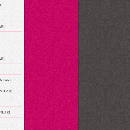
I
ARI
RI
NLARI
NTLAR)
NLARI