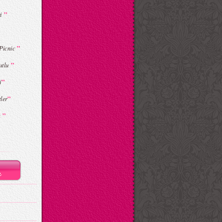
”
ri
”
 Picnic
”
utlu
”
i
”
ler
”
k