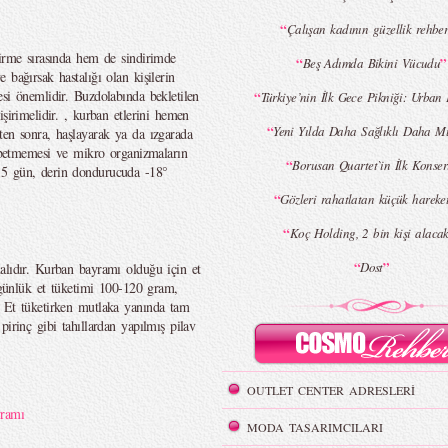
“
Çalışan kadının güzellik rehbe
şirme sırasında hem de sindirimde
“
”
Beş Adımda Bikini Vücudu
 bağırsak hastalığı olan kişilerin
si önemlidir. Buzdolabında bekletilen
“
Türkiye’nin İlk Gece Pikniği: Urban
şirimelidir. , kurban etlerini hemen
“
Yeni Yılda Daha Sağlıklı Daha M
ten sonra, haşlayarak ya da ızgarada
aybetmemesi ve mikro organizmaların
“
Borusan Quartet`in İlk Konser
-5 gün, derin dondurucuda -18°
“
Gözleri rahatlatan küçük hareket
“
Koç Holding, 2 bin kişi alaca
“
”
Dost
alıdır. Kurban bayramı olduğu için et
n günlük et tüketimi 100-120 gram,
. Et tüketirken mutlaka yanında tam
pirinç gibi tahıllardan yapılmış pilav
OUTLET CENTER ADRESLERİ
ramı
MODA TASARIMCILARI