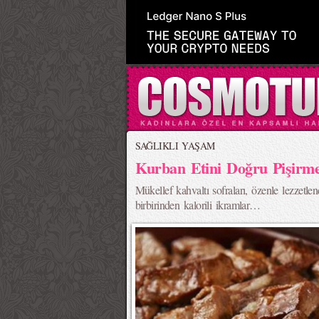
SAĞLIKLI YAŞAM
Kurban Etini Doğru Pişirm
Mükellef kahvaltı sofraları, özenle lezzetlendi
birbirinden kalorili ikramlar…