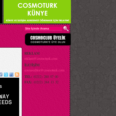
REKLAM
reklam@cosmoturk.com
İLETİŞİM
cosmoeditor@cosmoturk.com
TEL:
(0212) 280 07 00
FAX:
(0212) 244 13 32