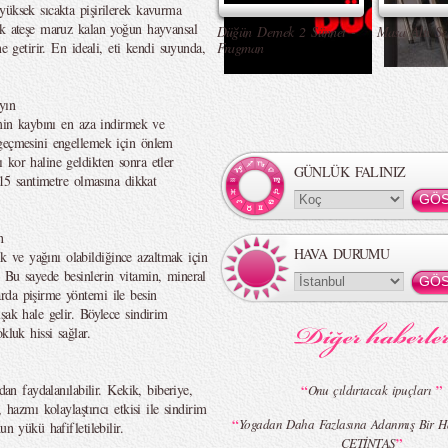
yüksek sıcakta pişirilerek kavurma
ek ateşe maruz kalan yoğun hayvansal
Düğün Dernek 2 Sünnet -
Masa Altı Se
e getirir. En ideali, eti kendi suyunda,
Fragman
yın
amin kaybını en aza indirmek ve
 geçmesini engellemek için önlem
 kor haline geldikten sonra etler
GÜNLÜK FALINIZ
 15 santimetre olmasına dikkat
n
HAVA DURUMU
ve yağını olabildiğince azaltmak için
 Bu sayede besinlerin vitamin, mineral
rda pişirme yöntemi ile besin
şak hale gelir. Böylece sindirim
kluk hissi sağlar.
dan faydalanılabilir. Kekik, biberiye,
“
”
Onu çıldırtacak ipuçları
 hazmı kolaylaştırıcı etkisi ile sindirim
“
Yogadan Daha Fazlasına Adanmış Bir H
n yükü hafifletilebilir.
”
ÇETİNTAŞ