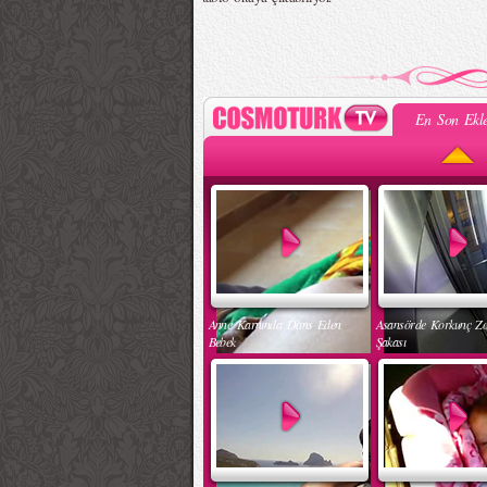
En Son Ekle
Anne Karnında Dans Eden
Asansörde Korkunç Z
Bebek
Şakası