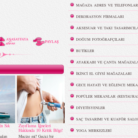
MAĞAZA ADRES VE TELEFONLAR
DEKORASYON FİRMALARI
AKSESUAR VE TAKI TASARIMCIL
DOĞUM FOTOĞRAFÇILARI
BUTİKLER
AYAKKABI VE ÇANTA MAĞAZALA
İKİNCİ EL GİYSİ MAĞAZALARI
GECE HAYATI VE EĞLENCE MEKA
POPÜLER MEKANLAR (RESTAURA
DİYETİSYENLER
SAÇ TASARIMI VE KUAFÖR SALO
En Sık
Zayıflama İğneleri
Hakkında 10 Kritik Bilgi!
YOGA MERKEZLERİ
aları
Mucize mi? Geçici bir