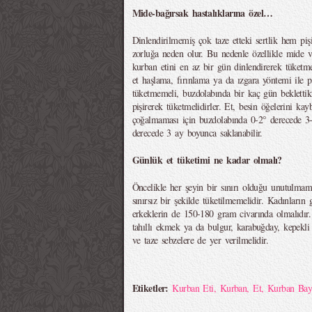
Mide-bağırsak hastalıklarına özel…
Dinlendirilmemiş çok taze etteki sertlik hem pi
zorluğa neden olur. Bu nedenle özellikle mide ve
kurban etini en az bir gün dinlendirerek tüketme
et haşlama, fırınlama ya da ızgara yöntemi ile pi
tüketmemeli, buzdolabında bir kaç gün beklettik
pişirerek tüketmelidirler. Et, besin öğelerini k
çoğalmaması için buzdolabında 0-2° derecede 3
derecede 3 ay boyunca saklanabilir.
Günlük et tüketimi ne kadar olmalı?
Öncelikle her şeyin bir sınırı olduğu unutulmam
sınırsız bir şekilde tüketilmemelidir. Kadınları
erkeklerin de 150-180 gram civarında olmalıdır
tahıllı ekmek ya da bulgur, karabuğday, kepekli 
ve taze sebzelere de yer verilmelidir.
Etiketler:
Kurban Eti
,
Kurban
,
Et
,
Kurban Bay