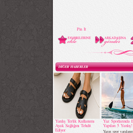
Pin It
DİĞER HABERLER
Yanlış Terlik Kullanımı
Yaz Sporlarında 
Ayak Sağlığını Tehdit
Yapılan 5 Yanlış!
Ediyor
Yazın spor yaralanm