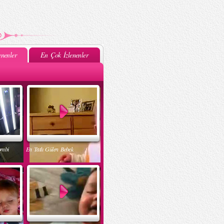
nenler
En Çok İzlenenler
ombi
En Tatlı Gülen Bebek