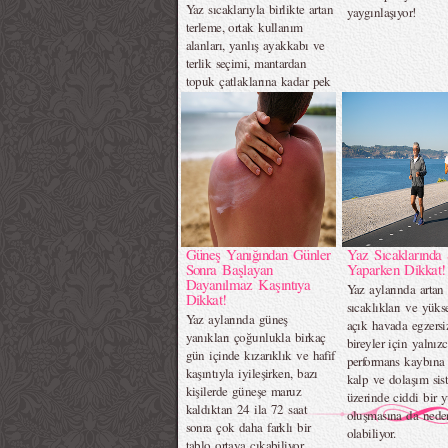
Yaz sıcaklarıyla birlikte artan
yaygınlaşıyor!
terleme, ortak kullanım
alanları, yanlış ayakkabı ve
terlik seçimi, mantardan
topuk çatlaklarına kadar pek
çok ayak sorununa zemin
hazırlıyor.
Güneş Yanığından Günler
Yaz Sıcaklarında 
Sonra Başlayan
Yaparken Dikkat!
Dayanılmaz Kaşıntıya
Yaz aylarında artan
Dikkat!
sıcaklıkları ve yük
Yaz aylarında güneş
açık havada egzers
yanıkları çoğunlukla birkaç
bireyler için yalnız
gün içinde kızarıklık ve hafif
performans kaybına 
kaşıntıyla iyileşirken, bazı
kalp ve dolaşım sis
kişilerde güneşe maruz
üzerinde ciddi bir 
kaldıktan 24 ila 72 saat
oluşmasına da nede
sonra çok daha farklı bir
olabiliyor.
tablo ortaya çıkabiliyor.