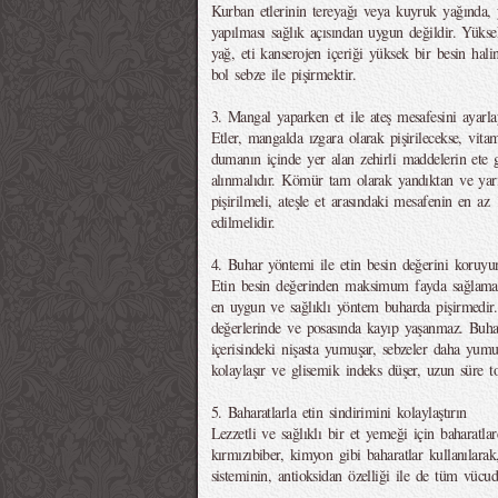
Kurban etlerinin tereyağı veya kuyruk yağında, 
yapılması sağlık açısından uygun değildir. Yüks
yağ, eti kanserojen içeriği yüksek bir besin halin
bol sebze ile pişirmektir.
3. Mangal yaparken et ile ateş mesafesini ayarla
Etler, mangalda ızgara olarak pişirilecekse, vit
dumanın içinde yer alan zehirli maddelerin ete
alınmalıdır. Kömür tam olarak yandıktan ve yarı
pişirilmeli, ateşle et arasındaki mesafenin en az
edilmelidir.
4. Buhar yöntemi ile etin besin değerini koruyu
Etin besin değerinden maksimum fayda sağlamak 
en uygun ve sağlıklı yöntem buharda pişirmedir.
değerlerinde ve posasında kayıp yaşanmaz. Buha
içerisindeki nişasta yumuşar, sebzeler daha yumu
kolaylaşır ve glisemik indeks düşer, uzun süre to
5. Baharatlarla etin sindirimini kolaylaştırın
Lezzetli ve sağlıklı bir et yemeği için baharatlar
kırmızıbiber, kimyon gibi baharatlar kullanılarak,
sisteminin, antioksidan özelliği ile de tüm vücudu