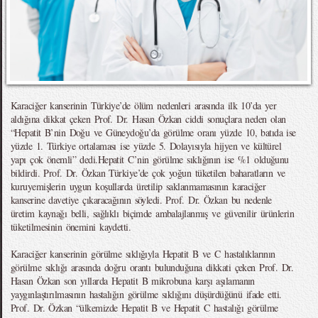
Karaciğer kanserinin Türkiye’de ölüm nedenleri arasında ilk 10’da yer
aldığına dikkat çeken Prof. Dr. Hasan Özkan ciddi sonuçlara neden olan
“Hepatit B’nin Doğu ve Güneydoğu’da görülme oranı yüzde 10, batıda ise
yüzde 1. Türkiye ortalaması ise yüzde 5. Dolayısıyla hijyen ve kültürel
yapı çok önemli” dedi.Hepatit C’nin görülme sıklığının ise %1 olduğunu
bildirdi. Prof. Dr. Özkan Türkiye’de çok yoğun tüketilen baharatların ve
kuruyemişlerin uygun koşullarda üretilip saklanmamasının karaciğer
kanserine davetiye çıkaracağının söyledi. Prof. Dr. Özkan bu nedenle
üretim kaynağı belli, sağlıklı biçimde ambalajlanmış ve güvenilir ürünlerin
tüketilmesinin önemini kaydetti.
Karaciğer kanserinin görülme sıklığıyla Hepatit B ve C hastalıklarının
görülme sıklığı arasında doğru orantı bulunduğuna dikkati çeken Prof. Dr.
Hasan Özkan son yıllarda Hepatit B mikrobuna karşı aşılamanın
yaygınlaştırılmasının hastalığın görülme sıklığını düşürdüğünü ifade etti.
Prof. Dr. Özkan “ülkemizde Hepatit B ve Hepatit C hastalığı görülme