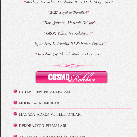
“
”
Marlene Dietrich'in Gardrobu Paris Moda Müzesi'nde
“
”
2022 Seyahat Trendleri
“
”
“Don Quixote” Müzikali Geliyor!
“
”
GROK Vakası Ne Anlatıyor?
“
”
Özgür Aras Bodrum’da DJ Kabinine Geçiyor
“
”
Avon’dan Çift Ekranlı Makyaj Deneyimi!
OUTLET CENTER ADRESLERİ
MODA TASARIMCILARI
MAĞAZA ADRES VE TELEFONLARI
DEKORASYON FİRMALARI
AKSESUAR VE TAKI TASARIMCILARI