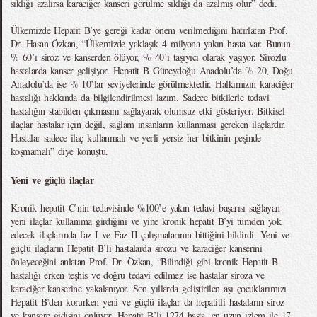
sıklığı azalırsa karaciğer kanseri görülme sıklığı da azalmış olur” dedi.
Ülkemizde Hepatit B’ye gereği kadar önem verilmediğini hatırlatan Prof.
Dr. Hasan Özkan, “Ülkemizde yaklaşık 4 milyona yakın hasta var. Bunun
% 60’ı siroz ve kanserden ölüyor, % 40’ı taşıyıcı olarak yaşıyor. Sirozlu
hastalarda kanser gelişiyor. Hepatit B Güneydoğu Anadolu’da % 20, Doğu
Anadolu’da ise % 10’lar seviyelerinde görülmektedir. Halkımızın karaciğer
hastalığı hakkında da bilgilendirilmesi lazım. Sadece bitkilerle tedavi
hastalığın stabilden çıkmasını sağlayarak olumsuz etki gösteriyor. Bitkisel
ilaçlar hastalar için değil, sağlam insanların kullanması gereken ilaçlardır.
Hastalar sadece ilaç kullanmalı ve yerli yersiz her bitkinin peşinde
koşmamalı” diye konuştu.
Yeni ve güçlü ilaçlar
Kronik hepatit C’nin tedavisinde %100’e yakın tedavi başarısı sağlayan
yeni ilaçlar kullanıma girdiğini ve yine kronik hepatit B’yi tümden yok
edecek ilaçlarında faz I ve Faz II çalışmalarının bittiğini bildirdi. Yeni ve
güçlü ilaçların Hepatit B’li hastalarda sirozu ve karaciğer kanserini
önleyeceğini anlatan Prof. Dr. Özkan, “Bilindiği gibi kronik Hepatit B
hastalığı erken teşhis ve doğru tedavi edilmez ise hastalar siroza ve
karaciğer kanserine yakalanıyor. Son yıllarda geliştirilen aşı çocuklarımızı
Hepatit B’den korurken yeni ve güçlü ilaçlar da hepatitli hastaların siroz
ve kansere gidişini önlüyor. Hepatit B’li 1274 hasta, en uzun izlem ile 17