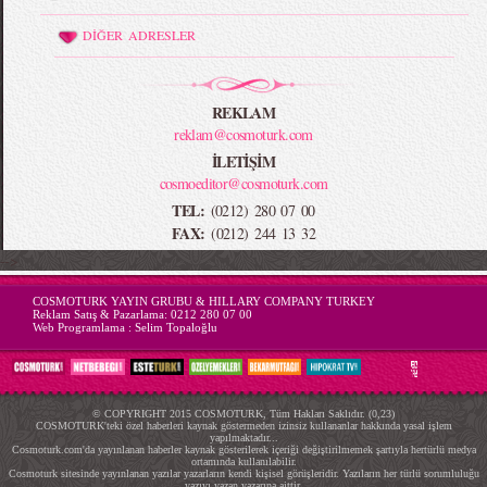
DİĞER ADRESLER
REKLAM
reklam@cosmoturk.com
İLETİŞİM
cosmoeditor@cosmoturk.com
TEL:
(0212) 280 07 00
FAX:
(0212) 244 13 32
-->
COSMOTURK YAYIN GRUBU & HILLARY COMPANY TURKEY
Reklam Satış & Pazarlama:
0212 280 07 00
Web Programlama :
Selim Topaloğlu
© COPYRIGHT 2015 COSMOTURK, Tüm Hakları Saklıdır. (0,23)
COSMOTURK'teki özel haberleri kaynak göstermeden izinsiz kullananlar hakkında yasal işlem
yapılmaktadır...
Cosmoturk.com'da yayınlanan haberler kaynak gösterilerek içeriği değiştirilmemek şartıyla hertürlü medya
ortamında kullanılabilir.
Cosmoturk sitesinde yayınlanan yazılar yazarların kendi kişisel görüşleridir. Yazıların her türlü sorumluluğu
yazıyı yazan yazarına aittir.