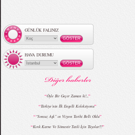
Örgü Saç Modelleri
MBFWI - Hakan Akkaya 2015 Yaz
Koleksiyonu
GÜNLÜK FALINIZ
HAVA DURUMU
MBFWI - Gülçin Çengel 2015 Yaz
MBFWI - Zeynep Erdoğan 2015 Yaz
Koleksiyonu
Koleksiyonu
“
”
Öyle Bir Geçer Zaman ki!...
“
”
Türkiye`nin İlk Engelli Koleksiyonu
MBFWI - Giray Sepin 2015 Yaz Koleksiyonu
MBFWI - Burçe Bekrek 2015 Yaz Koleksiyonu
“
”
“Sonsuz Aşk” ın Vizyon Tarihi Belli Oldu
“
”
Kırık Karne Ve Sömestir Tatili İçin Tüyolar!!!