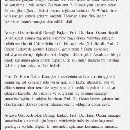
yıl (ortalama 8 yıl) izlendi. Bu hastaların % 9’unda yeni ilaçlarla tedavi
ile tam şifa sağlandı. Tedavi başarısı sağlanan hastaların % 95’ında siroz
ve karaciğer kanseri gelişimi önlendi. Tedaviye alınan 506 kişinin
%80’inde başarılı sonuçlar elde edildi” dedi
Avrasya Gastroenteroloji Derneği Başkanı Prof. Dr. Hasan Özkan Hepatit
B virüsünün kişinin bağışıklık sistemine bağlı olarak vücuttan atıldığını
belirtirken Hepatit C'de virüsün farklı bir seyir izlediğini söyledi. Prof. Dr.
Özkan Türkiye'de görülen Hepatit C genotipinin 5 farklı tip içinde
tedaviye en dirençli tiplerden biri olduğuna dikkat çekti. Ancak son bir yıl
içinde kullanıma giren kronik hepatit C’de kullanılan ilaçların bu hastalığı
%100’e yakın tedavi ettiğini bidirdi.
Prof. Dr. Hasan Özkan Karaciğer kanserlerinin sıklıkla karında şişkinlik,
karnın sağ üst kısmında sırta vuran ağrı, kilo kaybı, iştahsızlık, ateş ve
ciltte sararma, idrar renginde koyulaşma gibi sarılık bulguları ile ortaya
çıktığını kaydetti. Bu yakınma ve bulguların hiç birisinin karaciğer
kanserine özgün olmadığını hatırlatan Prof. Dr. Özkan benzer yakınmaları
olan kişilerin doktora başvurmalarının önemli olduğuna dikkat çekti.
Avrasya Gastroenteroloji Derneği Başkanı Prof. Dr. Hasan Özkan karaciğer
kanserinden korunmak için hepatit virüsleriyle infeksiyondan kaçınmak
gerektiğini söyledi. Hepatit B virüsünden aşılanarak korunmanın mümkün