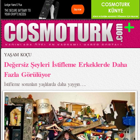
YAŞAM KOÇU
Değersiz Şeyleri İstifleme Erkeklerde Daha
Fazla Görülüyor
İstifleme sorunları yaşlılarda daha yaygın….