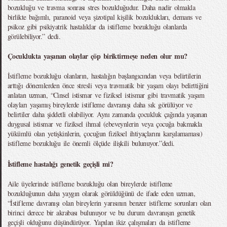
bozukluğu ve travma sonrası stres bozukluğudur. Daha nadir olmakla
birlikte bağımlı, paranoid veya şizotipal kişilik bozuklukları, demans ve
psikoz gibi psikiyatrik hastalıklar da istifleme bozukluğu olanlarda
görülebiliyor.” dedi.
Çocuklukta yaşanan olaylar çöp biriktirmeye neden olur mu?
İstifleme bozukluğu olanların, hastalığın başlangıcından veya belirtilerin
arttığı dönemlerden önce stresli veya travmatik bir yaşam olayı belirttiğini
anlatan uzman, “Cinsel istismar ve fiziksel istismar gibi travmatik yaşam
olayları yaşamış bireylerde istifleme davranışı daha sık görülüyor ve
belirtiler daha şiddetli olabiliyor. Aynı zamanda çocukluk çağında yaşanan
duygusal istismar ve fiziksel ihmal (ebeveynlerin veya çocuğa bakmakla
yükümlü olan yetişkinlerin, çocuğun fiziksel ihtiyaçlarını karşılamaması)
istifleme bozukluğu ile önemli ölçüde ilişkili bulunuyor.”dedi.
İstifleme hastalığı genetik geçişli mi?
Aile üyelerinde istifleme bozukluğu olan bireylerde istifleme
bozukluğunun daha yaygın olarak görüldüğünü de ifade eden uzman,
“İstifleme davranışı olan bireylerin yarısının benzer istifleme sorunları olan
birinci derece bir akrabası bulunuyor ve bu durum davranışın genetik
geçişli olduğunu düşündürüyor. Yapılan ikiz çalışmaları da istifleme