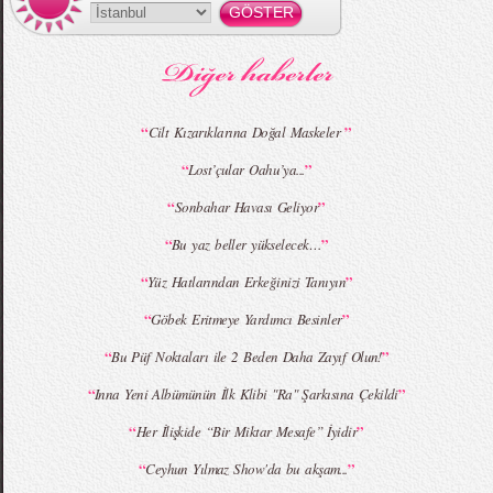
MBFWI - Gülçin Çengel 2015 Yaz
MBFWI - Zeynep Erdoğan 2015 Yaz
Koleksiyonu
Koleksiyonu
“
”
Cilt Kızarıklarına Doğal Maskeler
“
”
Lost’çular Oahu’ya...
MBFWI - Giray Sepin 2015 Yaz Koleksiyonu
MBFWI - Burçe Bekrek 2015 Yaz Koleksiyonu
“
”
Sonbahar Havası Geliyor
“
”
Bu yaz beller yükselecek…
“
”
Yüz Hatlarından Erkeğinizi Tanıyın
“
”
Göbek Eritmeye Yardımcı Besinler
“
”
Bu Püf Noktaları ile 2 Beden Daha Zayıf Olun!
“
”
Inna Yeni Albümünün İlk Klibi "Ra" Şarkısına Çekildi
“
”
Her İlişkide “Bir Miktar Mesafe” İyidir
“
”
Ceyhun Yılmaz Show'da bu akşam...