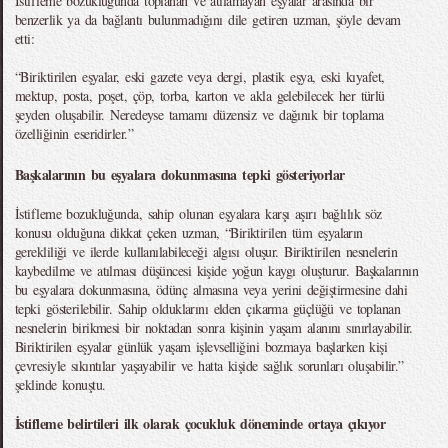
İstifleme bozukluğunda toplanan ve atılamayan eşyalar arasında bir
benzerlik ya da bağlantı bulunmadığını dile getiren uzman, şöyle devam
etti:
“Biriktirilen eşyalar, eski gazete veya dergi, plastik eşya, eski kıyafet,
mektup, posta, poşet, çöp, torba, karton ve akla gelebilecek her türlü
şeyden oluşabilir. Neredeyse tamamı düzensiz ve dağınık bir toplama
özelliğinin eseridirler.”
Başkalarının bu eşyalara dokunmasına tepki gösteriyorlar
İstifleme bozukluğunda, sahip olunan eşyalara karşı aşırı bağlılık söz
konusu olduğuna dikkat çeken uzman, “Biriktirilen tüm eşyaların
gerekliliği ve ilerde kullanılabileceği algısı oluşur. Biriktirilen nesnelerin
kaybedilme ve atılması düşüncesi kişide yoğun kaygı oluşturur. Başkalarının
bu eşyalara dokunmasına, ödünç almasına veya yerini değiştirmesine dahi
tepki gösterilebilir. Sahip olduklarını elden çıkarma güçlüğü ve toplanan
nesnelerin birikmesi bir noktadan sonra kişinin yaşam alanını sınırlayabilir.
Biriktirilen eşyalar günlük yaşam işlevselliğini bozmaya başlarken kişi
çevresiyle sıkıntılar yaşayabilir ve hatta kişide sağlık sorunları oluşabilir.”
şeklinde konuştu.
İstifleme belirtileri ilk olarak çocukluk döneminde ortaya çıkıyor