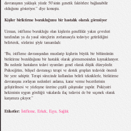
davranışının yaklaşık yüzde 50’sinin genetik faktörlere bağlanabilir
olduğunu gösteriyor.” diye konuştu.
Kişiler biriktirme bozukluğunu bir hastalık olarak görmüyor
Uzman, istifleme bozukluğu olan kişilerin genellikle yakın çevreleri
tarafından ya da yasal süreçlerin zorlamasıyla tedaviye getirildiğini
belirterek, sözlerini şöyle tamamladı:
“Bu, istifleme davranışından muzdarip kişilerin büyük bir bölümünün
biriktirme bozukluğunu bir hastalık olarak görmemesinden kaynaklanıyor.
Bu nedenle hastaların tedavi uyumları genel olarak düşük düzeydedir.
Psikoeğitim, bilişsel davranışçı terapi ve destek grupları tedavide önemli
bir yere sahiptir. Terapi sürecinde kullanılan belirli tekniklerle, biriktirme
davranışına zorlayan nedenleri anlama, karar verme becerilerinin
geliştirilmesi ve yüzleşme üzerine çeşitli çalışmalar yapılır. Psikiyatri
hekiminin uygun gördüğü vakalarda ilaç tedavisi de bir seçenek olarak
karşımıza çıkıyor.”
Etiketler:
İstifleme
,
Erkek
,
Eşya
,
Sağlık