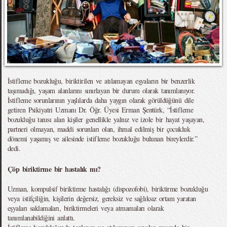
İstifleme bozukluğu, biriktirilen ve atılamayan eşyaların bir benzerlik
taşımadığı, yaşam alanlarını sınırlayan bir durum olarak tanımlanıyor.
İstifleme sorunlarının yaşlılarda daha yaygın olarak görüldüğünü dile
getiren Psikiyatri Uzmanı Dr. Öğr. Üyesi Erman Şentürk, “İstifleme
bozukluğu tanısı alan kişiler genellikle yalnız ve izole bir hayat yaşayan,
partneri olmayan, maddi sorunları olan, ihmal edilmiş bir çocukluk
dönemi yaşamış ve ailesinde istifleme bozukluğu bulunan bireylerdir.”
dedi.
Çöp biriktirme bir hastalık mı?
Uzman, kompulsif biriktirme hastalığı (dispozofobi), biriktirme bozukluğu
veya istifçiliğin, kişilerin değersiz, gereksiz ve sağlıksız ortam yaratan
eşyaları saklamaları, biriktirmeleri veya atmamaları olarak
tanımlanabildiğini anlattı.