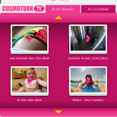
En Son Eklenenler
En Çok İzlenenler
Anne Karnında Dans Eden Bebek
Asansörde Korkunç Zombi Şakası
En Tatlı Gülen Bebek
Wolfson - Ibiza Comeback