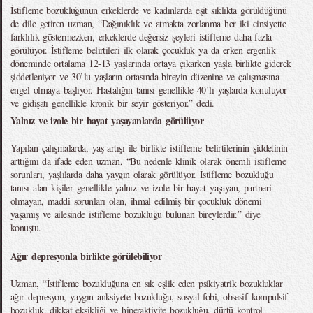
İstifleme bozukluğunun erkeklerde ve kadınlarda eşit sıklıkta görüldüğünü
de dile getiren uzman, “Dağınıklık ve atmakta zorlanma her iki cinsiyette
farklılık göstermezken, erkeklerde değersiz şeyleri istifleme daha fazla
görülüyor. İstifleme belirtileri ilk olarak çocukluk ya da erken ergenlik
döneminde ortalama 12-13 yaşlarında ortaya çıkarken yaşla birlikte giderek
şiddetleniyor ve 30’lu yaşların ortasında bireyin düzenine ve çalışmasına
engel olmaya başlıyor. Hastalığın tanısı genellikle 40’lı yaşlarda konuluyor
ve gidişatı genellikle kronik bir seyir gösteriyor.” dedi.
Yalnız ve izole bir hayat yaşayanlarda görülüyor
Yapılan çalışmalarda, yaş artışı ile birlikte istifleme belirtilerinin şiddetinin
arttığını da ifade eden uzman, “Bu nedenle klinik olarak önemli istifleme
sorunları, yaşlılarda daha yaygın olarak görülüyor. İstifleme bozukluğu
tanısı alan kişiler genellikle yalnız ve izole bir hayat yaşayan, partneri
olmayan, maddi sorunları olan, ihmal edilmiş bir çocukluk dönemi
yaşamış ve ailesinde istifleme bozukluğu bulunan bireylerdir.” diye
konuştu.
Ağır depresyonla birlikte görülebiliyor
Uzman, “İstifleme bozukluğuna en sık eşlik eden psikiyatrik bozukluklar
ağır depresyon, yaygın anksiyete bozukluğu, sosyal fobi, obsesif kompulsif
bozukluk, dikkat eksikliği ve hiperaktivite bozukluğu, dürtü kontrol